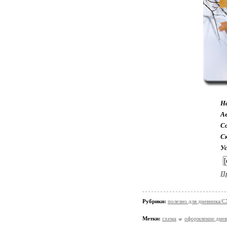
Н
А
Со
С
У
П
Рубрики:
полезно для дневника
Метки:
схема
оформление днев