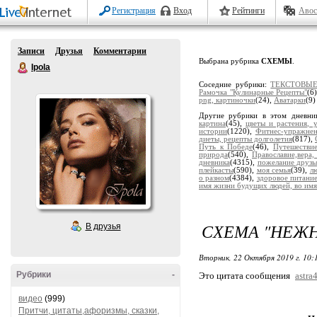
Регистрация
Вход
Рейтинги
Авос
Записи
Друзья
Комментарии
Выбрана рубрика
СХЕМЫ
.
Ipola
Соседние рубрики:
ТЕКСТОВЫ
Рамочка "Кулинарные Рецепты"
(6
png, картиночки
(24),
Аватарки
(9)
Другие рубрики в этом дневни
картина
(45),
цветы и растения, 
истории
(1220),
Фитнес-упражне
диеты, рецепты долголетия
(817),
Путь к Победе
(46),
Путешестви
природа
(540),
Православие,вера,
дневника
(4315),
пожелание друзь
плейкасты
(590),
моя семья
(39),
лю
о разном
(4384),
здоровое питани
имя жизни будущих людей, во имя
СХЕМА "НЕЖН
В друзья
Вторник, 22 Октября 2019 г. 10
Рубрики
-
Это цитата сообщения
astra
видео
(999)
Притчи, цитаты,афоризмы, сказки,