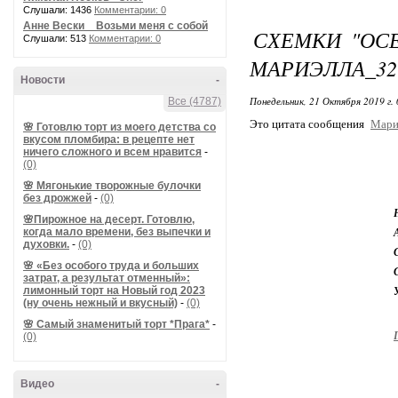
Слушали: 1436
Комментарии: 0
Анне Вески _ Возьми меня с собой
СХЕМКИ "ОСЕН
Слушали: 513
Комментарии: 0
МАРИЭЛЛА_32
Новости
-
Понедельник, 21 Октября 2019 г.
Все (4787)
Это цитата сообщения
Мари
🌸 Готовлю торт из моего детства со
вкусом пломбира: в рецепте нет
ничего сложного и всем нравится
-
(0)
🌸 Мягонькие творожные булочки
без дрожжей
-
(0)
🌸Пирожное на десерт. Готовлю,
когда мало времени, без выпечки и
духовки.
-
(0)
🌸 «Без особого труда и больших
затрат, а результат отменный»:
лимонный торт на Новый год 2023
(ну очень нежный и вкусный)
-
(0)
🌸 Самый знаменитый торт *Прага*
-
(0)
Видео
-