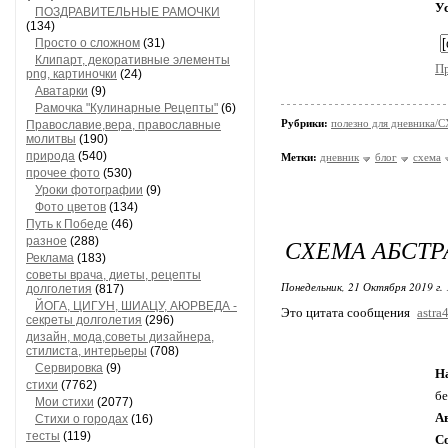
У
ПОЗДРАВИТЕЛЬНЫЕ РАМОЧКИ
(134)
Просто о сложном
(31)
Клипарт, декоративные элементы
П
png, картиночки
(24)
Аватарки
(9)
Рамочка "Кулинарные Рецепты"
(6)
Рубрики:
полезно для дневника
Православие,вера, православные
молитвы
(190)
природа
(540)
Метки:
дневник
блог
схема
прочее фото
(530)
Уроки фотографии
(9)
Фото цветов
(134)
Путь к Победе
(46)
СХЕМА АБСТ
разное
(288)
Реклама
(183)
советы врача, диеты, рецепты
Понедельник, 21 Октября 2019 г.
долголетия
(817)
ЙОГА, ЦИГУН, ШИАЦУ, АЮРВЕДА -
Это цитата сообщения
astra
секреты долголетия
(296)
дизайн, мода,советы дизайнера,
стилиста, интерьеры
(708)
Сервировка
(9)
Н
стихи
(7762)
б
Мои стихи
(2077)
А
Стихи о городах
(16)
тесты
(119)
С