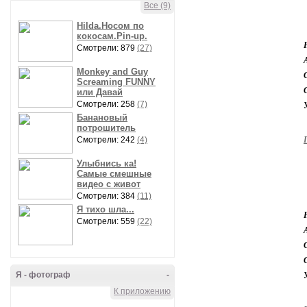
Все (9)
Hilda.Носом по
кокосам.Pin-up.
Смотрели: 879
(27)
Monkey and Guy
Screaming FUNNY
или Давай
Смотрели: 258
(7)
Банановый
потрошитель
Смотрели: 242
(4)
Улыбнись ка!
Самые смешные
видео с живот
Смотрели: 384
(11)
Я тихо шла...
Смотрели: 559
(22)
Я - фотограф
-
К приложению