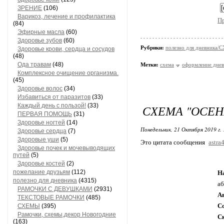
ЗРЕНИЕ
(106)
Варикоз, лечение и профилактика
П
(84)
Эфирные масла
(60)
Здоровье зубов
(60)
Рубрики:
полезно для дневника
Здоровье крови, сердца и сосудов
(48)
Ода травам
(48)
Метки:
схема
оформление днев
Комплексное очищение организма.
(45)
Здоровье волос
(34)
Избавиться от паразитов
(33)
Каждый день с пользой!
(33)
СХЕМА "ОСЕН
ПЕРВАЯ ПОМОЩЬ
(31)
Здоровье ногтей
(14)
Понедельник, 21 Октября 2019 г.
Здоровье сердца
(7)
Здоровые уши
(5)
Это цитата сообщения
astra
Здоровье почек и мочевыводящих
путей
(5)
Здоровье костей
(2)
пожелание друзьям
(112)
Н
полезно для дневника
(4315)
аб
РАМОЧКИ С ДЕВУШКАМИ
(2931)
А
ТЕКСТОВЫЕ РАМОЧКИ
(485)
С
СХЕМЫ
(395)
Рамочки, схемы,декор Новогодние
С
(163)