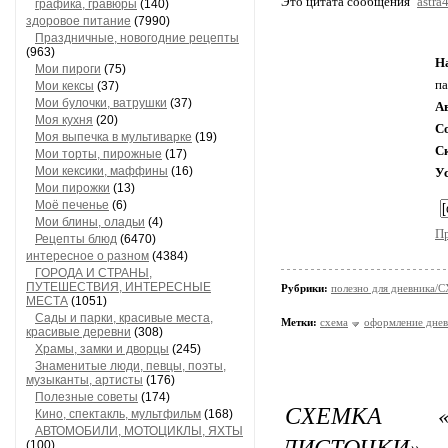
Это цитата сообщения
astra
графика, гравюры
(140)
здоровое питание
(7990)
Праздничные, новогодние рецепты
(963)
Н
Мои пироги
(75)
па
Мои кексы
(37)
Мои булочки, ватрушки
(37)
А
Моя кухня
(20)
С
Моя выпечка в мультиварке
(19)
С
Мои торты, пирожные
(17)
Мои кексики, маффины
(16)
У
Мои пирожки
(13)
Моё печенье
(6)
Мои блины, оладьи
(4)
П
Рецепты блюд
(6470)
интересное о разном
(4384)
ГОРОДА И СТРАНЫ,
ПУТЕШЕСТВИЯ, ИНТЕРЕСНЫЕ
Рубрики:
полезно для дневника
МЕСТА
(1051)
Сады и парки, красивые места,
Метки:
схема
оформление днев
красивые деревни
(308)
Храмы, замки и дворцы
(245)
Знаменитые люди, певцы, поэты,
музыканты, артисты
(176)
Полезные советы
(174)
СХЕМКА «
Кино, спектакль, мультфильм
(168)
АВТОМОБИЛИ, МОТОЦИКЛЫ, ЯХТЫ
ЛИСТОЧКИ»
(100)