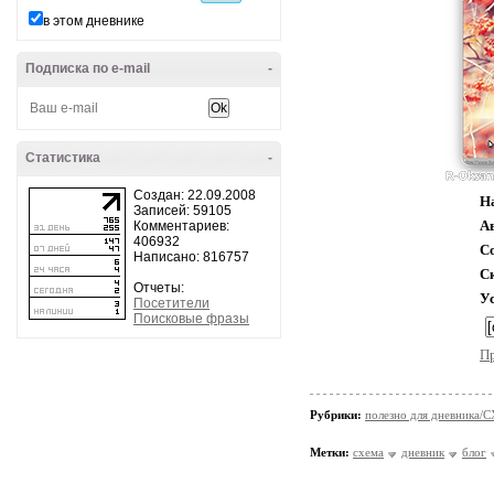
в этом дневнике
Подписка по e-mail
-
Статистика
-
Создан: 22.09.2008
Н
Записей: 59105
А
Комментариев:
406932
С
Написано: 816757
С
Отчеты:
У
Посетители
Поисковые фразы
П
Рубрики:
полезно для дневника
Метки:
схема
дневник
блог