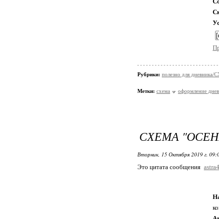
С
С
У
П
Рубрики:
полезно для дневника
Метки:
схема
оформление днев
СХЕМА "ОСЕ
Вторник, 15 Октября 2019 г. 09
Это цитата сообщения
astra
Н
к
А