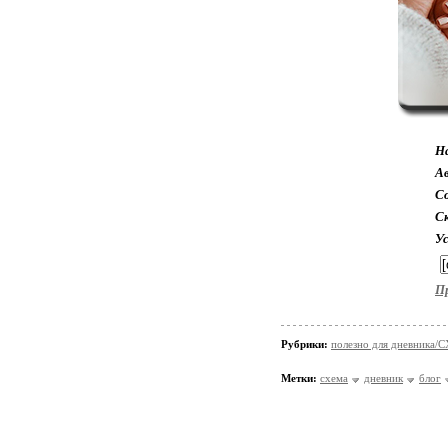
Н
А
Со
С
У
П
Рубрики:
полезно для дневника
Метки:
схема
дневник
блог