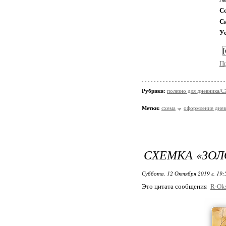
С
С
У
П
Рубрики:
полезно для дневника
Метки:
схема
оформление днев
СХЕМКА «ЗОЛ
Суббота, 12 Октября 2019 г. 19
Это цитата сообщения
R-Ok