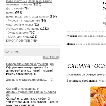
Фото животных, птиц, рыб, в мире
С
животных, истории
(1220)
У
фото людей
(78)
цветы
(579)
цветы и растения, уход за ними
(814)
Чудеса на подоконнике
(14)
П
чудотворные иконы
(12)
это надо знать женщине
(1522)
Уход за лицом
(700)
Рубрики:
полезно для дневника
Маски для лица
(271)
ЮМОР, ПОЗИТИВ
(459)
Метки:
схема
оформление днев
Цитатник
-
Все (19088)
СХЕМКА "ОСЕН
Оформляем плеер картинкой
-
(0)
Оформляем плеер картинкой -
линеечкой или картинкой - кнопкой.
Имеем такой плеер: К...
Понедельник, 21 Октября 2019 г.
Друзьям с благодарностью...
-
(0)
Это цитата сообщения
Мари
...
Сыграй мне, скрипка, о
любви...Художница Елена Хмелева
-
(0)
Сыграй мне, скрипка, о любви, О
той,которая лишь раз бывает. В своих
аккордах нежно повт...