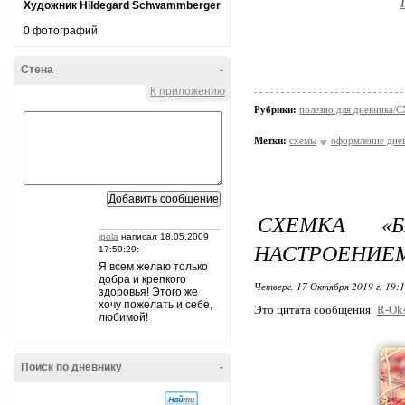
Художник Hildegard Schwammberger
0 фотографий
Стена
-
К приложению
Рубрики:
полезно для дневника
Метки:
схемы
оформление дне
СХЕМКА «
ipola
написал 18.05.2009
НАСТРОЕНИЕ
17:59:29:
Я всем желаю только
добра и крепкого
Четверг, 17 Октября 2019 г. 19:
здоровья! Этого же
хочу пожелать и себе,
Это цитата сообщения
R-Ok
любимой!
Поиск по дневнику
-