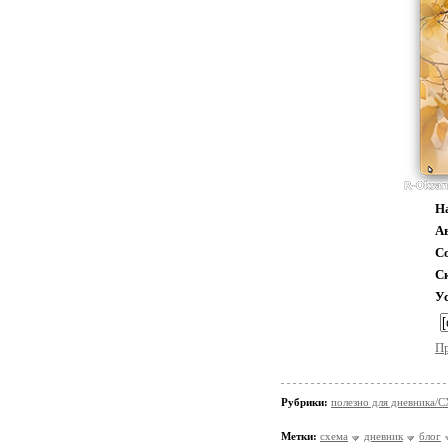
Н
А
С
С
У
П
Рубрики:
полезно для дневника
Метки:
схема
дневник
блог