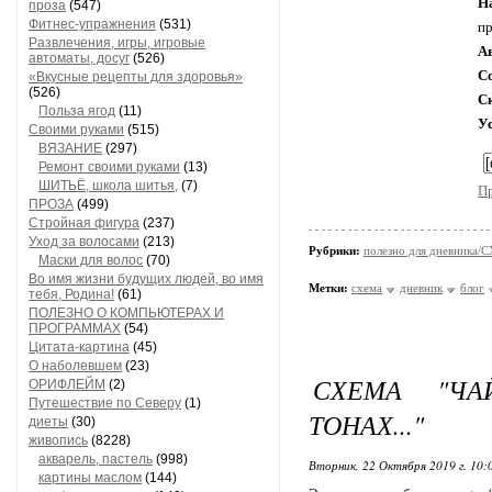
Н
проза
(547)
Фитнес-упражнения
(531)
пр
Развлечения, игры, игровые
А
автоматы, досуг
(526)
С
«Вкусные рецепты для здоровья»
(526)
С
Польза ягод
(11)
У
Своими руками
(515)
ВЯЗАНИЕ
(297)
Ремонт своими руками
(13)
ШИТЬЁ, школа шитья,
(7)
П
ПРОЗА
(499)
Стройная фигура
(237)
Уход за волосами
(213)
Рубрики:
полезно для дневника
Маски для волос
(70)
Во имя жизни будущих людей, во имя
Метки:
схема
дневник
блог
тебя, Родина!
(61)
ПОЛЕЗНО О КОМПЬЮТЕРАХ И
ПРОГРАММАХ
(54)
Цитата-картина
(45)
О наболевшем
(23)
СХЕМА "ЧА
ОРИФЛЕЙМ
(2)
Путешествие по Северу
(1)
ТОНАХ..."
диеты
(30)
живопись
(8228)
акварель, пастель
(998)
Вторник, 22 Октября 2019 г. 10
картины маслом
(144)