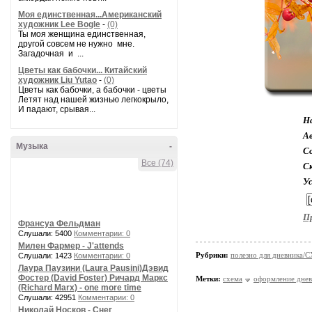
Моя единственная...Американский
художник Lee Bogle
-
(0)
Ты моя женщина единственная,
другой совсем не нужно мне.
Загадочная и ...
Цветы как бабочки... Китайский
художник Liu Yutao
-
(0)
Цветы как бабочки, а бабочки - цветы
Летят над нашей жизнью легкокрыло,
И падают, срывая...
Н
А
Музыка
-
Со
Все (74)
С
У
П
Франсуа Фельдман
Слушали: 5400
Комментарии: 0
Милен Фармер - J'attends
Рубрики:
полезно для дневника
Слушали: 1423
Комментарии: 0
Лаура Паузини (Laura Pausini)Дэвид
Фостер (David Foster) Ричард Маркс
Метки:
схема
оформление днев
(Richard Marx) - one more time
Слушали: 42951
Комментарии: 0
Николай Носков - Снег