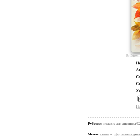
Н
А
С
С
У
П
Рубрики:
полезно для дневника
Метки:
схема
оформление днев