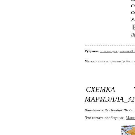
Со
С
У
П
Рубрики:
полезно для дневника
Метки:
схема
дневник
блог
СХЕМКА "
МАРИЭЛЛА_32
Понедельник, 07 Октября 2019 г.
Это цитата сообщения
Мари