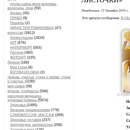
пруды,озёра,моря,водоёмы,
водопады, реки
(59)
Понедельник, 21 Октября 2019 г.
Космос
(45)
Это цитата сообщения
R-Ok
ПРАВО
(9)
Пещеры
(2)
ДИНАСТИЯ РОМАНОВЫХ
(47)
искусство
(3912)
Иллюстрации
(1824)
АРТ
(676)
НАТЮРМОРТ
(583)
Рисунок
(360)
ФОТОАРТ
(235)
Личное
(168)
Мои стихи
(6)
ВЗГЛЯД ИЗ ОКНА
(2)
любовь, счастье, стихи о любви, стихи
о счастье,
(1190)
моя семья
(39)
музыка, плейкасты
(590)
народная медицина,
здоровье,помощь
(5974)
Н
Здоровье
(1495)
А
Лечение упражнениями
(776)
С
САМОМАССАЖ, МАССАЖ
(269)
Здоровье суставов
(237)
С
Акупунктура, акупрессура
(208)
У
Здоровье кожи
(125)