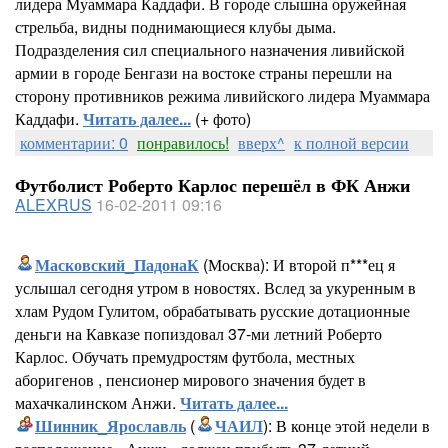
лидера Муаммара Каддафи. В городе слышна оружейная
стрельба, видны поднимающиеся клубы дыма.
Подразделения сил специального назначения ливийской
армии в городе Бенгази на востоке страны перешли на
сторону противников режима ливийского лидера Муаммара
Каддафи.
Читать далее...
(+ фото)
комментарии: 0
понравилось!
вверх^
к полной версии
Футболист Роберто Карлос перешёл в ФК Анжи
ALEXRUS
16-02-2011 09:16
Масковский_ПадонаК
(Москва): И второй п***ец я
услышал сегодня утром в новостях. Вслед за укуренным в
хлам Рудом Гулитом, обрабатывать русские дотационные
деньги на Кавказе попиздовал 37-ми летний Роберто
Карлос. Обучать премудростям футбола, местных
аборигенов , пенсионер мирового значения будет в
махачкалинском Анжи.
Читать далее...
Шинник_Ярославль
(
ЧАИЛ
): В конце этой недели в