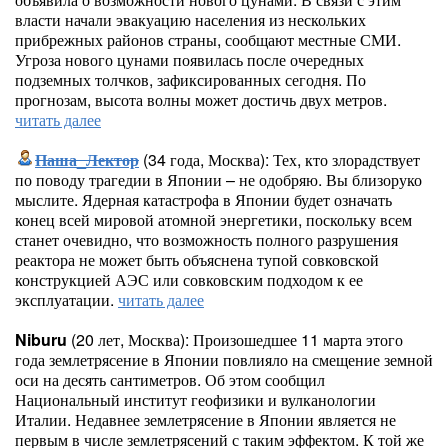
власти начали эвакуацию населения из нескольких
прибрежных районов страны, сообщают местные СМИ.
Угроза нового цунами появилась после очередных
подземных толчков, зафиксированных сегодня. По
прогнозам, высота волны может достичь двух метров.
читать далее
Паша_Лектор
(34 года, Москва): Тех, кто злорадствует
по поводу трагедии в Японии – не одобряю. Вы близоруко
мыслите. Ядерная катастрофа в Японии будет означать
конец всей мировой атомной энергетики, поскольку всем
станет очевидно, что возможность полного разрушения
реактора не может быть объяснена тупой совковской
конструкцией АЭС или совковским подходом к ее
эксплуатации.
читать далее
Niburu
(20 лет, Москва): Произошедшее 11 марта этого
года землетрясение в Японии повлияло на смещение земной
оси на десять сантиметров. Об этом сообщил
Национальный институт геофизики и вулканологии
Италии. Недавнее землетрясение в Японии является не
первым в числе землетрясений с таким эффектом. К той же