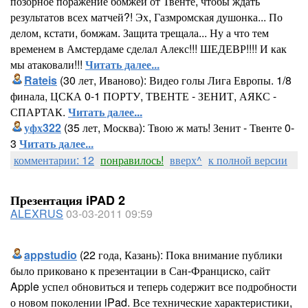
позорное поражение бомжей от Твенте, чтобы ждать
результатов всех матчей?! Эх, Газмромская душонка... По
делом, кстати, бомжам. Защита трещала... Ну а что тем
временем в Амстердаме сделал Алекс!!! ШЕДЕВР!!!! И как
мы атаковали!!!
Читать далее...
Rateis
(30 лет, Иваново): Видео голы Лига Европы. 1/8
финала, ЦСКА 0-1 ПОРТУ, ТВЕНТЕ - ЗЕНИТ, АЯКС -
СПАРТАК.
Читать далее...
уфх322
(35 лет, Москва): Твою ж мать! Зенит - Твенте 0-
3
Читать далее...
комментарии: 12
понравилось!
вверх^
к полной версии
Презентация iPAD 2
ALEXRUS
03-03-2011 09:59
appstudio
(22 года, Казань): Пока внимание публики
было приковано к презентации в Сан-Франциско, сайт
Apple успел обновиться и теперь содержит все подробности
о новом поколении iPad. Все технические характеристики,