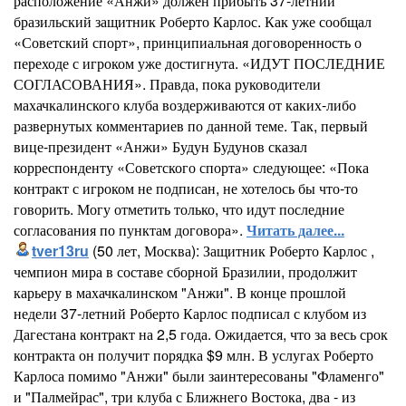
расположение «Анжи» должен прибыть 37-летний
бразильский защитник Роберто Карлос. Как уже сообщал
«Советский спорт», принципиальная договоренность о
переходе с игроком уже достигнута. «ИДУТ ПОСЛЕДНИЕ
СОГЛАСОВАНИЯ». Правда, пока руководители
махачкалинского клуба воздерживаются от каких-либо
развернутых комментариев по данной теме. Так, первый
вице-президент «Анжи» Будун Будунов сказал
корреспонденту «Советского спорта» следующее: «Пока
контракт с игроком не подписан, не хотелось бы что-то
говорить. Могу отметить только, что идут последние
согласования по пунктам договора».
Читать далее...
tver13ru
(50 лет, Москва): Защитник Роберто Карлос ,
чемпион мира в составе сборной Бразилии, продолжит
карьеру в махачкалинском "Анжи". В конце прошлой
недели 37-летний Роберто Карлос подписал с клубом из
Дагестана контракт на 2,5 года. Ожидается, что за весь срок
контракта он получит порядка $9 млн. В услугах Роберто
Карлоса помимо "Анжи" были заинтересованы "Фламенго"
и "Палмейрас", три клуба с Ближнего Востока, два - из