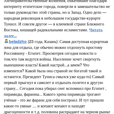
Антиправительственные волнения, охватившие благодаря
интернету египетские города, повергли в замешательство не
только руководство этой страны, но и Запад. Одно дело —
народная революция в небольшом государстве-курорте
Тунисе. И совсем другое — в ключевой стране Ближнего
Востока, кишащей радикальными исламистами.
Читать
далее...
beladzho
(23 года, Казань): Самая доступная курортная
зона для отдыха, где обычно можно отдохнуть простому
Россиянину - Египет. Просмотрев сегодня новости о
том,что там ведутся войны. Население хочет свергнуть
нынешнюю власть! Какой настрой...а зачем? Что
изменится? Какой была она страной не богатой такой и
останется. Президент Туниса смылся уже куда-то) Самый
первый прыгнул в самолет и отдыхать полетел в другую
страну... Сегодня пока убирал снег вспомнил про Египет ,
пирамиды, фараоны... Какого хрена пирамиды трогают
учёные - это же фараон для себя построил. И тут пришли
какие-то умные .... и копают копают и находят
драгоценности и т.д. половина распрадают на черном рынке