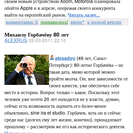
своим новым устройством Xoom, Motorola планировала
обойти Apple и в апреле, опережая своего конкурента
выйти на европейский рынок.
Читать далее...
комментарии: 0
понравилось!
вверх^
к полной версии
Михаилу Горбачёву 80 лет
ALEXRUS
02-03-2011 22:10
alesadov
(49 лет, Санкт-
Петербург): 80-летие Горбачёва – не
такая дата, мимо которой можно
пройти молча. Он, вне зависимости от
своих качеств, уже обеспечил себе
место в истории. Вопрос только – какое. Поскольку этот
человек уже почти 20 лет находится не у власти, думаю,
сейчас есть возможность оценить его более-менее
объективно, sine ira et studio. Горбачев, хоть он и сейчас
среди нас (долгих ему лет жизни, конечно), принадлежит
прошлому – рассмотрим же его как исторического деятеля.