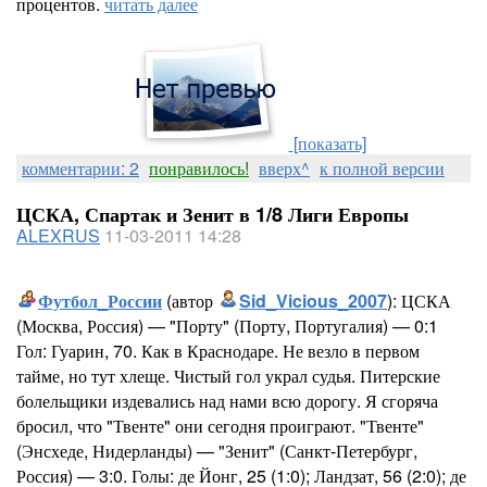
процентов.
читать далее
[показать]
комментарии: 2
понравилось!
вверх^
к полной версии
ЦСКА, Спартак и Зенит в 1/8 Лиги Европы
ALEXRUS
11-03-2011 14:28
Футбол_России
(автор
Sid_Vicious_2007
): ЦСКА
(Москва, Россия) — "Порту" (Порту, Португалия) — 0:1
Гол: Гуарин, 70. Как в Краснодаре. Не везло в первом
тайме, но тут хлеще. Чистый гол украл судья. Питерские
болельщики издевались над нами всю дорогу. Я сгоряча
бросил, что "Твенте" они сегодня проиграют. "Твенте"
(Энсхеде, Нидерланды) — "Зенит" (Санкт-Петербург,
Россия) — 3:0. Голы: де Йонг, 25 (1:0); Ландзат, 56 (2:0); де