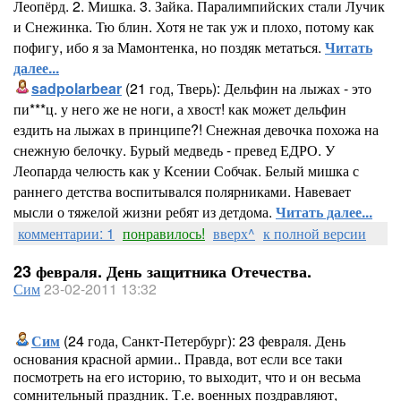
Леопёрд. 2. Мишка. 3. Зайка. Паралимпийских стали Лучик
и Снежинка. Тю блин. Хотя не так уж и плохо, потому как
пофигу, ибо я за Мамонтенка, но поздяк метаться.
Читать
далее...
sadpolarbear
(21 год, Тверь): Дельфин на лыжах - это
пи***ц. у него же не ноги, а хвост! как может дельфин
ездить на лыжах в принципе?! Снежная девочка похожа на
снежную белочку. Бурый медведь - превед ЕДРО. У
Леопарда челюсть как у Ксении Собчак. Белый мишка с
раннего детства воспитывался полярниками. Навевает
мысли о тяжелой жизни ребят из детдома.
Читать далее...
комментарии: 1
понравилось!
вверх^
к полной версии
23 февраля. День защитника Отечества.
Сим
23-02-2011 13:32
Сим
(24 года, Санкт-Петербург): 23 февраля. День
основания красной армии.. Правда, вот если все таки
посмотреть на его историю, то выходит, что и он весьма
сомнительный праздник. Т.е. военных поздравляют,