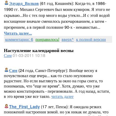
Эдуард_Волков
(61 год, Кишинёв): Когда-то, в 1986-
1990 гг. Михаил Сергеевич был моим кумиром. Я этого не
скрываю...Но с тех пор много воды утекло...И с этой водой
восхищение вначале сменилось разочарованием, а затем -
презрением, а в первой половине 90-х - ненавистью...
Читать далее...
комментарии: 6
понравилось!
вверх^
к полной версии
Наступление календарной весны
Сим
01-03-2011 10:18
Сим
(24 года, Санкт-Петербург): Вообще весну я
почувствовал еще вчера... как-то стало неуловимо
радостнее. Но если выглянуть за окно на горы снега, то
понимаешь, что "еще не время". Хотя, думаю, что уже
можно констатировать - перезимовали. А год назад, кстати,
в это время уже все таяло.
читать далее
The_First_Lady
(17 лет, Пенза): Я ожидала резких
понижений настроения зимой. но уж никак не думала, что