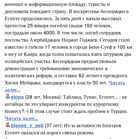
военных и информационную блокаду, туристы и
дипломаты покидают страну. В воскресенье беспорядки в
Египте продолжились. За пять дней с начала массовых
протестов 25 января погибли свыше 150 человек,
пострадали около 4000. В том числе, погиб сотрудник
посольства Азербайджана Ниджат Годжаев. Сегодня стало
известно о гибели 17 человек в городе Бени-Суеф в 100 км
к югу от Каира, когда толпа попыталась взять штурмом два
полицейских участка. Беспорядкам предшествовали
демонстрации с требованиями экономических и
политических реформ, и отставки 82-летнего президента
Хосни Мубарака, находящегося у власти 30 лет.
Читать
далее...
slops
(28 лет, Москва): Тайланд, Тунис, Египет... - не
китайцы ли это убирают конкурентов по курортному
бизнесу?:-) В этом случае стоит ждать проблем в Турции.
Читать далее...
bisnes_v_seti
(37 лет): Из-за активности блогеров
Египет оказался на пороге смены режима