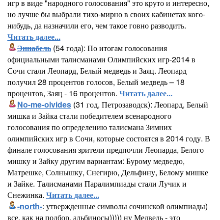
игр в виде "народного голосования" это круто и интересно,
но лучше бы выбрали тихо-мирно в своих кабинетах кого-
нибудь, да назначили его, чем такое говно разводить.
Читать далее...
Эннабель
(54 года): По итогам голосования
официальными талисманами Олимпийских игр-2014 в
Сочи стали Леопард, Белый медведь и Заяц. Леопард
получил 28 процентов голосов, Белый медведь – 18
процентов, Заяц - 16 процентов.
Читать далее...
No-me-olvides
(31 год, Петрозаводск): Леопард, Белый
мишка и Зайка стали победителем всенародного
голосования по определению талисмана Зимних
олимпийских игр в Сочи, которые состоятся в 2014 году. В
финале голосования зрители предпочли Леопарда, Белого
мишку и Зайку другим вариантам: Бурому медведю,
Матрешке, Солнышку, Снегирю, Дельфину, Белому мишке
и Зайке. Талисманами Паралимпиады стали Лучик и
Снежинка.
Читать далее...
-north-
: утвержденные символы сочинской олимпиады)
все, как на подбор, альбиносы))))) ну Медведь - это