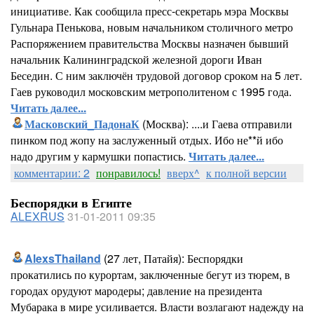
инициативе. Как сообщила пресс-секретарь мэра Москвы
Гульнара Пенькова, новым начальником столичного метро
Распоряжением правительства Москвы назначен бывший
начальник Калининградской железной дороги Иван
Беседин. С ним заключён трудовой договор сроком на 5 лет.
Гаев руководил московским метрополитеном с 1995 года.
Читать далее...
Масковский_ПадонаК
(Москва): ....и Гаева отправили
пинком под жопу на заслуженный отдых. Ибо не**й ибо
надо другим у кармушки попастись.
Читать далее...
комментарии: 2
понравилось!
вверх^
к полной версии
Беспорядки в Египте
ALEXRUS
31-01-2011 09:35
AlexsThailand
(27 лет, Патайя): Беспорядки
прокатились по курортам, заключенные бегут из тюрем, в
городах орудуют мародеры; давление на президента
Мубарака в мире усиливается. Власти возлагают надежду на