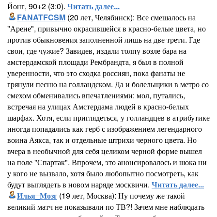
Йонг, 90+2 (3:0).
Читать далее...
FANATFCSM
(20 лет, Челябинск): Все смешалось на
"Арене", привычно окрасившейся в красно-белые цвета, но
против обыкновения заполненной лишь на две трети. Где
свои, где чужие? Завидев, издали толпу возле бара на
амстердамской площади Рембрандта, я был в полной
уверенности, что это сходка россиян, пока фанаты не
грянули песню на голландском. Да и болельщики в метро со
смехом обменивались впечатлениями: мол, путались,
встречая на улицах Амстердама людей в красно-белых
шарфах. Хотя, если приглядеться, у голландцев в атрибутике
иногда попадались как герб с изображением легендарного
воина Аякса, так и отдельные штрихи черного цвета. Но
вчера в необычной для себя целиком черной форме вышел
на поле "Спартак". Впрочем, это анонсировалось и шока ни
у кого не вызвало, хотя было любопытно посмотреть, как
будут выглядеть в новом наряде москвичи.
Читать далее...
Илья_Мозг
(19 лет, Москва): Ну почему же такой
великий матч не показывали по ТВ?! Зачем мне наблюдать