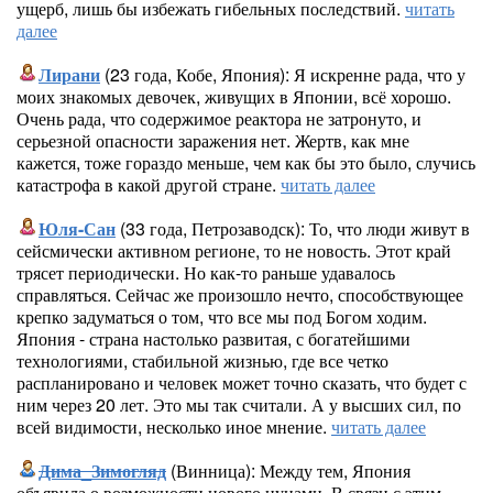
ущерб, лишь бы избежать гибельных последствий.
читать
далее
Лирани
(23 года, Кобе, Япония): Я искренне рада, что у
моих знакомых девочек, живущих в Японии, всё хорошо.
Очень рада, что содержимое реактора не затронуто, и
серьезной опасности заражения нет. Жертв, как мне
кажется, тоже гораздо меньше, чем как бы это было, случись
катастрофа в какой другой стране.
читать далее
Юля-Сан
(33 года, Петрозаводск): То, что люди живут в
сейсмически активном регионе, то не новость. Этот край
трясет периодически. Но как-то раньше удавалось
справляться. Сейчас же произошло нечто, способствующее
крепко задуматься о том, что все мы под Богом ходим.
Япония - страна настолько развитая, с богатейшими
технологиями, стабильной жизнью, где все четко
распланировано и человек может точно сказать, что будет с
ним через 20 лет. Это мы так считали. А у высших сил, по
всей видимости, несколько иное мнение.
читать далее
Дима_Зимогляд
(Винница): Между тем, Япония
объявила о возможности нового цунами. В связи с этим