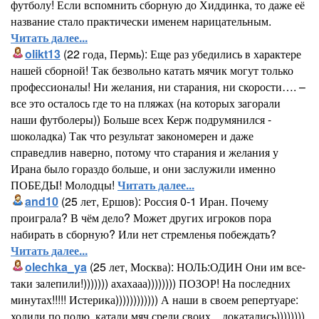
футболу! Если вспомнить сборную до Хиддинка, то даже её
название стало практически именем нарицательным.
Читать далее...
olikt13
(22 года, Пермь): Еще раз убедились в характере
нашей сборной! Так безвольно катать мячик могут только
профессионалы! Ни желания, ни старания, ни скорости…. –
все это осталось где то на пляжах (на которых загорали
наши футболеры)) Больше всех Керж подрумянился -
шоколадка) Так что результат закономерен и даже
справедлив наверно, потому что старания и желания у
Ирана было гораздо больше, и они заслужили именно
ПОБЕДЫ! Молодцы!
Читать далее...
and10
(25 лет, Ершов): Россия 0-1 Иран. Почему
проиграла? В чём дело? Может других игроков пора
набирать в сборную? Или нет стремленья побеждать?
Читать далее...
olechka_ya
(25 лет, Москва): НОЛЬ:ОДИН Они им все-
таки залепили!))))))) ахахааа)))))))) ПОЗОР! На последних
минутах!!!!! Истерика)))))))))))) А наши в своем репертуаре:
ходили по полю, катали мяч среди своих....докатались))))))))