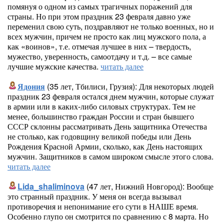
помянуя о одном из самых трагичных поражений для
страны. Но при этом праздник 23 февраля давно уже
переменил свою суть, поздравляют не только военных, но и
всех мужчин, причем не просто как лиц мужского пола, а
как «воинов», т.е. отмечая лучшее в них – твердость,
мужество, уверенность, самоотдачу и т.д. – все самые
лучшие мужские качества.
читать далее
Ядония
(35 лет, Тбилиси, Грузия): Для некоторых людей
праздник 23 февраля остался днем мужчин, которые служат
в армии или в каких-либо силовых структурах. Тем не
менее, большинство граждан России и стран бывшего
СССР склонны рассматривать День защитника Отечества
не столько, как годовщину великой победы или День
Рождения Красной Армии, сколько, как День настоящих
мужчин. Защитников в самом широком смысле этого слова.
читать далее
Lida_shaliminova
(47 лет, Нижний Новгород): Вообще
это странный праздник. У меня он всегда вызывал
противоречия и непонимание его сути в НАШЕ время.
Особенно глупо он смотрится по сравнению с 8 марта. Но