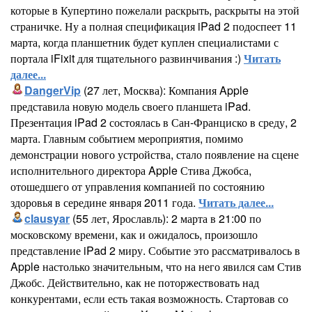
которые в Купертино пожелали раскрыть, раскрыты на этой
страничке. Ну а полная спецификация iPad 2 подоспеет 11
марта, когда планшетник будет куплен специалистами с
портала iFixit для тщательного развинчивания :)
Читать
далее...
DangerVip
(27 лет, Москва): Компания Apple
представила новую модель своего планшета iPad.
Презентация iPad 2 состоялась в Сан-Франциско в среду, 2
марта. Главным событием мероприятия, помимо
демонстрации нового устройства, стало появление на сцене
исполнительного директора Apple Стива Джобса,
отошедшего от управления компанией по состоянию
здоровья в середине января 2011 года.
Читать далее...
clausyar
(55 лет, Ярославль): 2 марта в 21:00 по
московскому времени, как и ожидалось, произошло
представление iPad 2 миру. Событие это рассматривалось в
Apple настолько значительным, что на него явился сам Стив
Джобс. Действительно, как не поторжествовать над
конкурентами, если есть такая возможность. Стартовав со