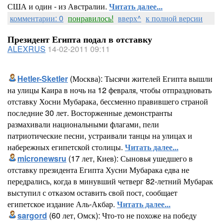
США и один - из Австралии.
Читать далее...
комментарии: 0
понравилось!
вверх^
к полной версии
Президент Египта подал в отставку
ALEXRUS
14-02-2011 09:11
Hetler-Sketler
(Москва): Тысячи жителей Египта вышли
на улицы Каира в ночь на 12 февраля, чтобы отпраздновать
отставку Хосни Мубарака, бессменно правившего страной
последние 30 лет. Восторженные демонстранты
размахивали национальными флагами, пели
патриотические песни, устраивали танцы на улицах и
набережных египетской столицы.
Читать далее...
micronewsru
(17 лет, Киев): Сыновья ушедшего в
отставку президента Египта Хусни Мубарака едва не
передрались, когда в минувший четверг 82-летний Мубарак
выступил с отказом оставить свой пост, сообщает
египетское издание Аль-Акбар.
Читать далее...
sargord
(60 лет, Омск): Что-то не похоже на победу