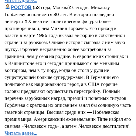
Читать далее...
POCTOB
(53 года, Москва): Сегодня Михаилу
Горбачеву исполняется 80 лет. В истории последней
четверти ХХ века нет политической фигуры более
противоречивой, чем Михаил Горбачев. Его приход к
власти в марте 1985 года вызвал эйфорию в собственной
стране и за рубежом. Однако история сыграла с ним злую
шутку. Горбачев несравненно более востребован за
границей, чем у себя на родине. В европейских столицах и
в Вашингтоне его и сегодня принимают с не меньшим
восторгом, чем в ту пору, когда он стоял у руля не
существующей больше супердержавы. В Германии его
почитают как национального героя, а в США горячие
головы предлагают осуществить перестройку. Полный
перечень зарубежных наград, премий и почетных титулов
Горбачева с кратким их описанием занял бы солидную часть
газетной страницы. Высшая среди них — Нобелевская
премия мира. Американский еженедельник Time избрал его
сначала «Человеком года», а затем „Человеком десятилетия“.
Читать далее...