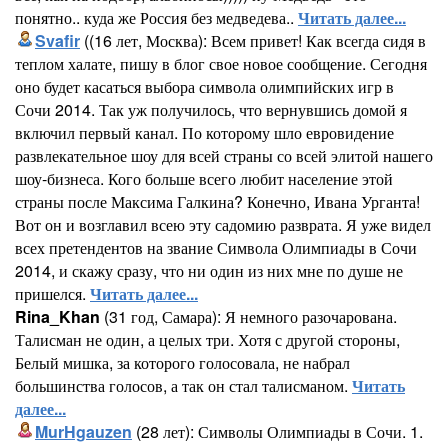
понятно.. куда же Россия без медведева..
Читать далее...
Svafir
((16 лет, Москва): Всем привет! Как всегда сидя в
теплом халате, пишу в блог свое новое сообщение. Сегодня
оно будет касаться выбора символа олимпийских игр в
Сочи 2014. Так уж получилось, что вернувшись домой я
включил первый канал. По которому шло евровидение
развлекательное шоу для всей страны со всей элитой нашего
шоу-бизнеса. Кого больше всего любит население этой
страны после Максима Галкина? Конечно, Ивана Урганта!
Вот он и возглавил всею эту садомию разврата. Я уже видел
всех претендентов на звание Символа Олимпиады в Сочи
2014, и скажу сразу, что ни один из них мне по душе не
пришелся.
Читать далее...
Rina_Khan
(31 год, Самара): Я немного разочарована.
Талисман не один, а целых три. Хотя с другой стороны,
Белый мишка, за которого голосовала, не набрал
большинства голосов, а так он стал талисманом.
Читать
далее...
MurHgauzen
(28 лет): Символы Олимпиады в Сочи. 1.