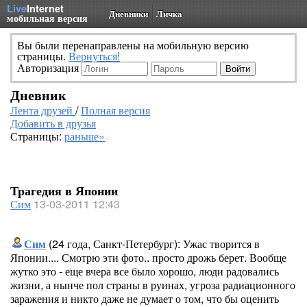
Live
Internet
Дневники
Личка
мобильная версия
Вы были перенаправлены на мобильную версию
страницы.
Вернуться!
Авторизация
Дневник
Лента друзей
/
Полная версия
Добавить в друзья
Страницы:
раньше»
Трагедия в Японии
Сим
13-03-2011 12:43
Сим
(24 года, Санкт-Петербург): Ужас творится в
Японии.... Смотрю эти фото.. просто дрожь берет. Вообще
жутко это - еще вчера все было хорошо, люди радовались
жизни, а нынче пол страны в руинах, угроза радиационного
заражения и никто даже не думает о том, что бы оценить