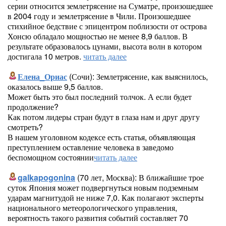
серии относится землетрясение на Суматре, произошедшее
в 2004 году и землетрясение в Чили. Произошедшее
стихийное бедствие с эпицентром поблизости от острова
Хонсю обладало мощностью не менее 8,9 баллов. В
результате образовалось цунами, высота волн в котором
достигала 10 метров.
читать далее
Елена_Ориас
(Сочи): Землетрясение, как выяснилось,
оказалось выше 9,5 баллов.
Может быть это был последний толчок. А если будет
продолжение?
Как потом лидеры стран будут в глаза нам и друг другу
смотреть?
В нашем уголовном кодексе есть статья, объявляющая
преступлением оставление человека в заведомо
беспомощном состоянии
читать далее
galkapogonina
(70 лет, Москва): В ближайшие трое
суток Япония может подвергнуться новым подземным
ударам магнитудой не ниже 7,0. Как полагают эксперты
национального метеорологического управления,
вероятность такого развития событий составляет 70