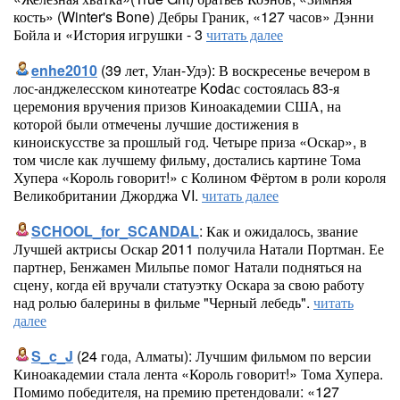
кость» (Winter's Bone) Дебры Граник, «127 часов» Дэнни
Бойла и «История игрушки - 3
читать далее
enhe2010
(39 лет, Улан-Удэ): В воскресенье вечером в
лос-анджелесском кинотеатре Kodaс состоялась 83-я
церемония вручения призов Киноакадемии США, на
которой были отмечены лучшие достижения в
киноискусстве за прошлый год. Четыре приза «Оскар», в
том числе как лучшему фильму, достались картине Тома
Хупера «Король говорит!» с Колином Фёртом в роли короля
Великобритании Джорджа VI.
читать далее
SCHOOL_for_SCANDAL
: Как и ожидалось, звание
Лучшей актрисы Оскар 2011 получила Натали Портман. Ее
партнер, Бенжамен Мильпье помог Натали подняться на
сцену, когда ей вручали статуэтку Оскара за свою работу
над ролью балерины в фильме "Черный лебедь".
читать
далее
S_c_J
(24 года, Алматы): Лучшим фильмом по версии
Киноакадемии стала лента «Король говорит!» Тома Хупера.
Помимо победителя, на премию претендовали: «127