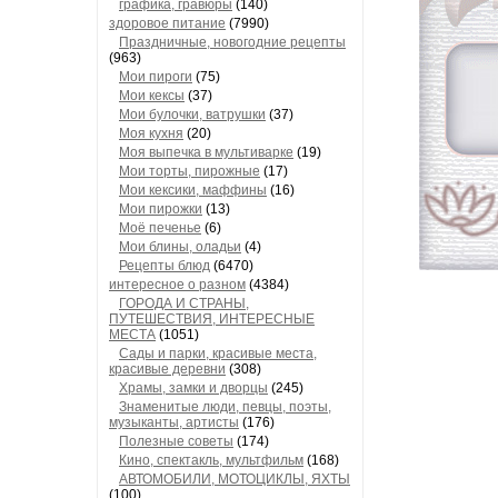
графика, гравюры
(140)
здоровое питание
(7990)
Праздничные, новогодние рецепты
(963)
Мои пироги
(75)
Мои кексы
(37)
Мои булочки, ватрушки
(37)
Моя кухня
(20)
Моя выпечка в мультиварке
(19)
Мои торты, пирожные
(17)
Мои кексики, маффины
(16)
Мои пирожки
(13)
Моё печенье
(6)
Мои блины, оладьи
(4)
Рецепты блюд
(6470)
интересное о разном
(4384)
ГОРОДА И СТРАНЫ,
ПУТЕШЕСТВИЯ, ИНТЕРЕСНЫЕ
МЕСТА
(1051)
Сады и парки, красивые места,
красивые деревни
(308)
Храмы, замки и дворцы
(245)
Знаменитые люди, певцы, поэты,
музыканты, артисты
(176)
Полезные советы
(174)
Кино, спектакль, мультфильм
(168)
АВТОМОБИЛИ, МОТОЦИКЛЫ, ЯХТЫ
(100)