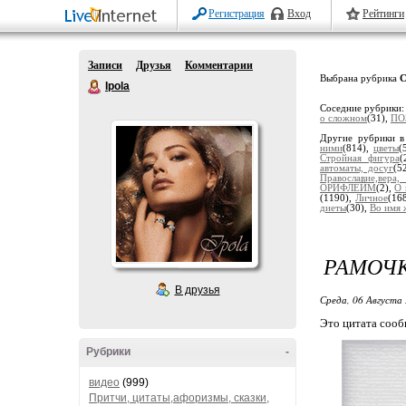
Регистрация
Вход
Рейтинги
Записи
Друзья
Комментарии
Выбрана рубрика
Ipola
Соседние рубрики
о сложном
(31),
ПО
Другие рубрики в
ними
(814),
цветы
(
Стройная фигура
(
автоматы, досуг
(5
Православие,вера
ОРИФЛЕЙМ
(2),
О 
(1190),
Личное
(16
диеты
(30),
Во имя 
РАМОЧК
В друзья
Среда, 06 Августа 
Это цитата соо
Рубрики
-
видео
(999)
Притчи, цитаты,афоризмы, сказки,