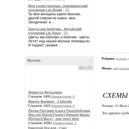
Моя единственная...Американский
художник Lee Bogle
-
(0)
Ты моя женщина единственная,
другой совсем не нужно мне.
Загадочная и ...
Цветы как бабочки... Китайский
художник Liu Yutao
-
(0)
Цветы как бабочки, а бабочки - цветы
Летят над нашей жизнью легкокрыло,
И падают, срывая...
Рубрики:
полезно
Музыка
-
Все (74)
Метки:
оформление
СХЕМЫ 
Франсуа Фельдман
Слушали: 5400
Комментарии: 0
Милен Фармер - J'attends
Четверг, 03 Июля 
Слушали: 1423
Комментарии: 0
Лаура Паузини (Laura Pausini)Дэвид
Это цитата соо
Фостер (David Foster) Ричард Маркс
(Richard Marx) - one more time
Слушали: 42951
Комментарии: 0
Николай Носков - Снег