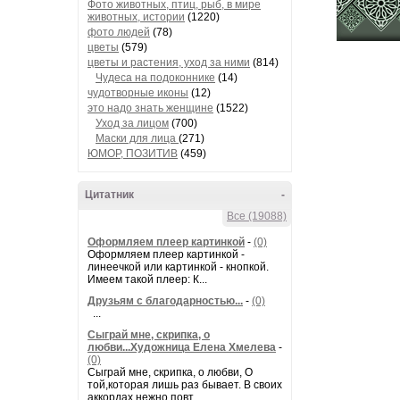
Фото животных, птиц, рыб, в мире
животных, истории
(1220)
фото людей
(78)
цветы
(579)
цветы и растения, уход за ними
(814)
Чудеса на подоконнике
(14)
чудотворные иконы
(12)
это надо знать женщине
(1522)
Уход за лицом
(700)
Маски для лица
(271)
ЮМОР, ПОЗИТИВ
(459)
Цитатник
-
Все (19088)
Оформляем плеер картинкой
-
(0)
Оформляем плеер картинкой -
линеечкой или картинкой - кнопкой.
Имеем такой плеер: К...
Друзьям с благодарностью...
-
(0)
...
Сыграй мне, скрипка, о
любви...Художница Елена Хмелева
-
(0)
Сыграй мне, скрипка, о любви, О
той,которая лишь раз бывает. В своих
аккордах нежно повт...