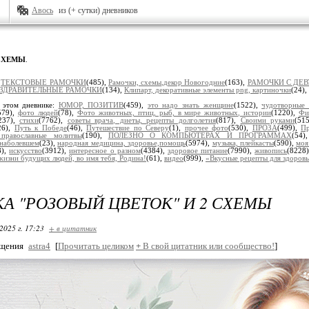
Авось
из (+ сутки) дневников
СХЕМЫ
.
:
ТЕКСТОВЫЕ РАМОЧКИ
(485),
Рамочки, схемы,декор Новогодние
(163),
РАМОЧКИ С ДЕ
ЗДРАВИТЕЛЬНЫЕ РАМОЧКИ
(134),
Клипарт, декоративные элементы png, картиночки
(24),
 этом дневнике:
ЮМОР, ПОЗИТИВ
(459),
это надо знать женщине
(1522),
чудотворные
579),
фото людей
(78),
Фото животных, птиц, рыб, в мире животных, истории
(1220),
Фи
237),
стихи
(7762),
советы врача, диеты, рецепты долголетия
(817),
Своими руками
(51
26),
Путь к Победе
(46),
Путешествие по Северу
(1),
прочее фото
(530),
ПРОЗА
(499),
Пр
, православные молитвы
(190),
ПОЛЕЗНО О КОМПЬЮТЕРАХ И ПРОГРАММАХ
(54
наболевшем
(23),
народная медицина, здоровье,помощь
(5974),
музыка, плейкасты
(590),
моя
8),
искусство
(3912),
интересное о разном
(4384),
здоровое питание
(7990),
живопись
(8228
жизни будущих людей, во имя тебя, Родина!
(61),
видео
(999),
«Вкусные рецепты для здоров
А "РОЗОВЫЙ ЦВЕТОК" И 2 СХЕМЫ
2025 г. 17:23
+ в цитатник
бщения
astra4
[
Прочитать целиком
+
В свой цитатник или сообщество!
]