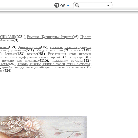
ВУШКАМИ
(2931),
Рамочка "Кулинарные Рецепты"
(6),
Просто
Аватарки
(9)
 иконы
(12),
Цитата-картина
(45),
цветы и растения, уход за
тнес-упражнения
(531),
Уход за волосами
(213),
тесты
(119),
5),
Реклама
(183),
разное
(288),
Развлечения, игры, игровые
итчи, цитаты,афоризмы, сказки, проза
(547),
природа
(540),
),
полезно для дневника
(4315),
пожелание друзьям
(112),
 семья
(39),
любовь, счастье, стихи о любви, стихи о счастье,
),
дизайн, мода,советы дизайнера, стилиста, интерьеры
(708),
ья»
(526)