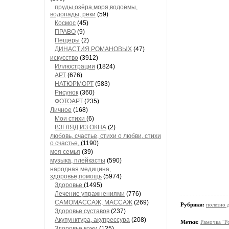
пруды,озёра,моря,водоёмы,
водопады, реки
(59)
Космос
(45)
ПРАВО
(9)
Пещеры
(2)
ДИНАСТИЯ РОМАНОВЫХ
(47)
искусство
(3912)
Иллюстрации
(1824)
АРТ
(676)
НАТЮРМОРТ
(583)
Рисунок
(360)
ФОТОАРТ
(235)
Личное
(168)
Мои стихи
(6)
ВЗГЛЯД ИЗ ОКНА
(2)
любовь, счастье, стихи о любви, стихи
о счастье,
(1190)
моя семья
(39)
музыка, плейкасты
(590)
народная медицина,
здоровье,помощь
(5974)
Здоровье
(1495)
Лечение упражнениями
(776)
САМОМАССАЖ, МАССАЖ
(269)
Рубрики:
полезно
Здоровье суставов
(237)
Акупунктура, акупрессура
(208)
Метки:
Рамочка "Р
Здоровье кожи
(125)