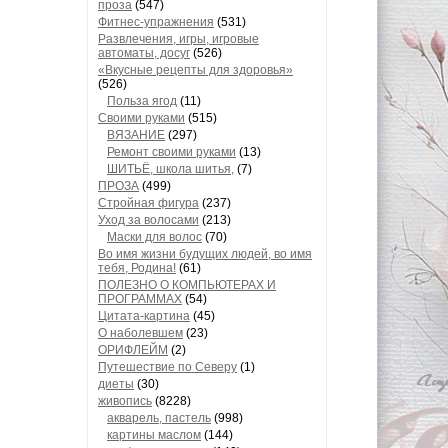
проза
(547)
Фитнес-упражнения
(531)
Развлечения, игры, игровые
автоматы, досуг
(526)
«Вкусные рецепты для здоровья»
(526)
Польза ягод
(11)
Своими руками
(515)
ВЯЗАНИЕ
(297)
Ремонт своими руками
(13)
ШИТЬЁ, школа шитья,
(7)
ПРОЗА
(499)
Стройная фигура
(237)
Уход за волосами
(213)
Маски для волос
(70)
Во имя жизни будущих людей, во имя
тебя, Родина!
(61)
ПОЛЕЗНО О КОМПЬЮТЕРАХ И
ПРОГРАММАХ
(54)
Цитата-картина
(45)
О наболевшем
(23)
ОРИФЛЕЙМ
(2)
Путешествие по Северу
(1)
диеты
(30)
живопись
(8228)
акварель, пастель
(998)
картины маслом
(144)