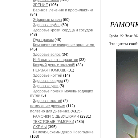
ЗРЕНИЕ
(106)
Варикоз, лечение и профилактика
(84)
Эфирные масла
(60)
РАМОЧК
Здоровье зубов
(60)
Здоровье крови, сердца и сосудов
(48)
Среда, 09 Июля 20
Ода травам
(48)
Это цитата соо
Комплексное очищение организма.
(45)
Здоровье волос
(34)
Избавиться от паразитов
(33)
Каждый день с пользой!
(33)
ПЕРВАЯ ПОМОЩЬ
(31)
Здоровье ногтей
(14)
Здоровье сердца
(7)
Здоровые уши
(5)
Здоровье почек и мочевыводящих
путей
(5)
Здоровье костей
(2)
пожелание друзьям
(112)
полезно для дневника
(4315)
РАМОЧКИ С ДЕВУШКАМИ
(2931)
ТЕКСТОВЫЕ РАМОЧКИ
(485)
СХЕМЫ
(395)
Рамочки, схемы,декор Новогодние
(163)