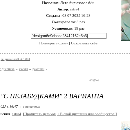
Название:
Лето бирюзовое б/ш
Автор:
astra4
Создана:
08.07.2025 16:23
Скопировали:
8 раз
Установили:
19 раз
Примерить схему
|
Cохранить себе
 для дневника/СХЕМЫ
 дневника
схемы
рамочки
"С НЕЗАБУДКАМИ" 2 ВАРИАНТА
2025 г. 16:47
+ в цитатник
бщения
astra4
[
Прочитать целиком
+
В свой цитатник или сообщество!
]