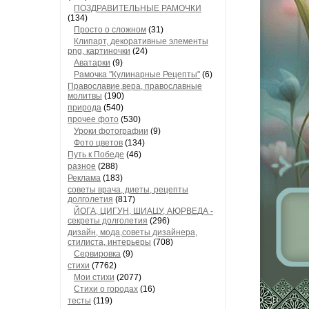
ПОЗДРАВИТЕЛЬНЫЕ РАМОЧКИ
(134)
Просто о сложном
(31)
Клипарт, декоративные элементы
png, картиночки
(24)
Аватарки
(9)
Рамочка "Кулинарные Рецепты"
(6)
Православие,вера, православные
молитвы
(190)
природа
(540)
прочее фото
(530)
Уроки фотографии
(9)
Фото цветов
(134)
Путь к Победе
(46)
разное
(288)
Реклама
(183)
советы врача, диеты, рецепты
долголетия
(817)
ЙОГА, ЦИГУН, ШИАЦУ, АЮРВЕДА -
секреты долголетия
(296)
дизайн, мода,советы дизайнера,
стилиста, интерьеры
(708)
Сервировка
(9)
стихи
(7762)
Мои стихи
(2077)
Стихи о городах
(16)
тесты
(119)