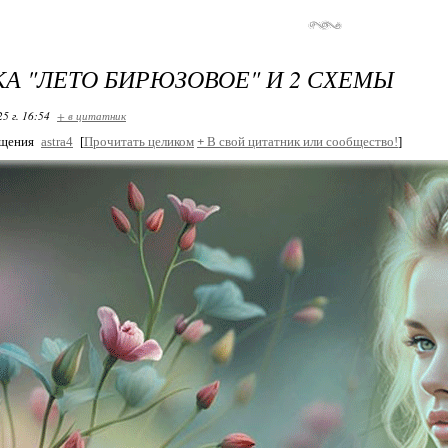
А "ЛЕТО БИРЮЗОВОЕ" И 2 СХЕМЫ
25 г. 16:54
+ в цитатник
бщения
astra4
[
Прочитать целиком
+
В свой цитатник или сообщество!
]