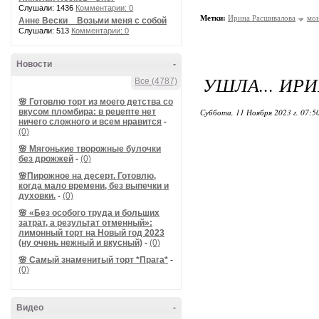
Слушали: 1436
Комментарии: 0
Метки:
Ирина Расшивалова
мои
Анне Вески _ Возьми меня с собой
Слушали: 513
Комментарии: 0
Новости
-
УШЛА... ИР
Все (4787)
🌸 Готовлю торт из моего детства со
вкусом пломбира: в рецепте нет
Суббота, 11 Ноября 2023 г. 07:5
ничего сложного и всем нравится
-
(0)
🌸 Мягонькие творожные булочки
без дрожжей
-
(0)
🌸Пирожное на десерт. Готовлю,
когда мало времени, без выпечки и
духовки.
-
(0)
🌸 «Без особого труда и больших
затрат, а результат отменный»:
лимонный торт на Новый год 2023
(ну очень нежный и вкусный)
-
(0)
🌸 Самый знаменитый торт *Прага*
-
(0)
Видео
-