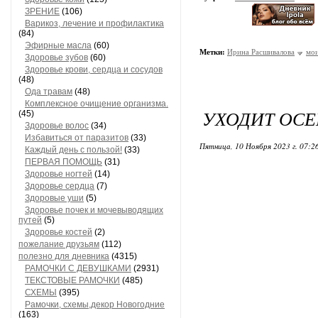
ЗРЕНИЕ
(106)
Варикоз, лечение и профилактика
(84)
Эфирные масла
(60)
Метки:
Ирина Расшивалова
мои
Здоровье зубов
(60)
Здоровье крови, сердца и сосудов
(48)
Ода травам
(48)
Комплексное очищение организма.
УХОДИТ ОСЕ
(45)
Здоровье волос
(34)
Избавиться от паразитов
(33)
Пятница, 10 Ноября 2023 г. 07:2
Каждый день с пользой!
(33)
ПЕРВАЯ ПОМОЩЬ
(31)
Здоровье ногтей
(14)
Здоровье сердца
(7)
Здоровые уши
(5)
Здоровье почек и мочевыводящих
путей
(5)
Здоровье костей
(2)
пожелание друзьям
(112)
полезно для дневника
(4315)
РАМОЧКИ С ДЕВУШКАМИ
(2931)
ТЕКСТОВЫЕ РАМОЧКИ
(485)
СХЕМЫ
(395)
Рамочки, схемы,декор Новогодние
(163)