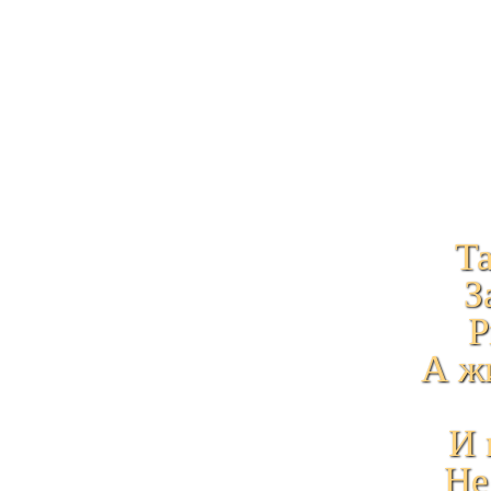
Та
З
Р
А жи
И 
Не