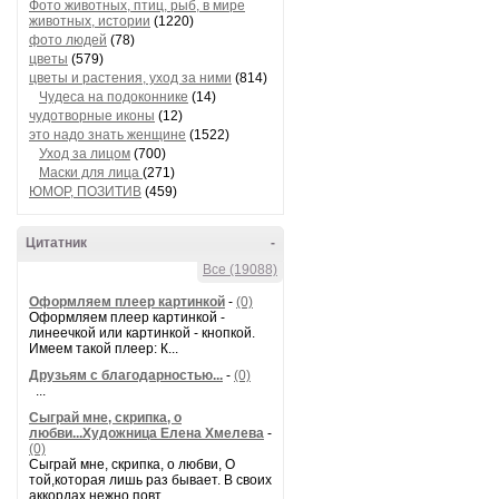
Фото животных, птиц, рыб, в мире
животных, истории
(1220)
фото людей
(78)
цветы
(579)
цветы и растения, уход за ними
(814)
Чудеса на подоконнике
(14)
чудотворные иконы
(12)
это надо знать женщине
(1522)
Уход за лицом
(700)
Маски для лица
(271)
ЮМОР, ПОЗИТИВ
(459)
Цитатник
-
Все (19088)
Оформляем плеер картинкой
-
(0)
Оформляем плеер картинкой -
линеечкой или картинкой - кнопкой.
Имеем такой плеер: К...
Друзьям с благодарностью...
-
(0)
...
Сыграй мне, скрипка, о
любви...Художница Елена Хмелева
-
(0)
Сыграй мне, скрипка, о любви, О
той,которая лишь раз бывает. В своих
аккордах нежно повт...