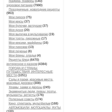
графика, гравюры
(140)
здоровое питание
(7990)
Праздничные, новогодние рецепты
(963)
Мои пироги
(75)
Мои кексы
(37)
Мои булочки, ватрушки
(37)
Моя кухня
(20)
Моя выпечка в мультиварке
(19)
Мои торты, пирожные
(17)
Мои кексики, маффины
(16)
Мои пирожки
(13)
Моё печенье
(6)
Мои блины, оладьи
(4)
Рецепты блюд
(6470)
интересное о разном
(4384)
ГОРОДА И СТРАНЫ,
ПУТЕШЕСТВИЯ, ИНТЕРЕСНЫЕ
МЕСТА
(1051)
Сады и парки, красивые места,
красивые деревни
(308)
Храмы, замки и дворцы
(245)
Знаменитые люди, певцы, поэты,
музыканты, артисты
(176)
Полезные советы
(174)
Кино, спектакль, мультфильм
(168)
АВТОМОБИЛИ, МОТОЦИКЛЫ, ЯХТЫ
(100)