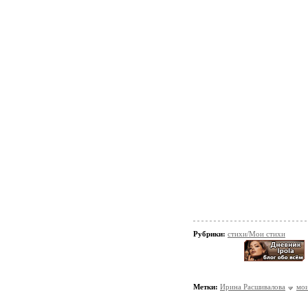
Рубрики:
стихи/Мои стихи
Метки:
Ирина Расшивалова
мои