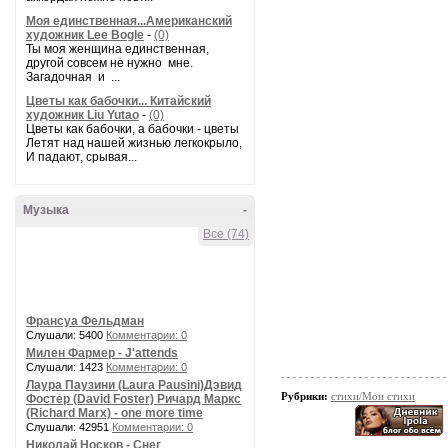
Моя единственная...Американский
художник Lee Bogle
-
(0)
Ты моя женщина единственная,
другой совсем не нужно мне.
Загадочная и ...
Цветы как бабочки... Китайский
художник Liu Yutao
-
(0)
Цветы как бабочки, а бабочки - цветы
Летят над нашей жизнью легкокрыло,
И падают, срывая...
Музыка
-
Все (74)
Франсуа Фельдман
Слушали: 5400
Комментарии: 0
Милен Фармер - J'attends
Слушали: 1423
Комментарии: 0
Лаура Паузини (Laura Pausini)Дэвид
Рубрики:
стихи/Мои стихи
Фостер (David Foster) Ричард Маркс
(Richard Marx) - one more time
Слушали: 42951
Комментарии: 0
Николай Носков - Снег