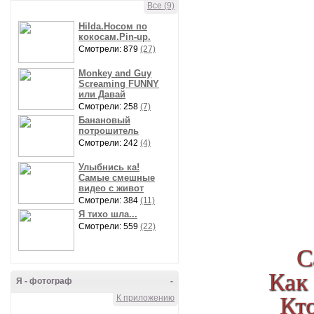
Все (9)
Hilda.Носом по
кокосам.Pin-up.
Смотрели: 879
(27)
Monkey and Guy
Screaming FUNNY
или Давай
Смотрели: 258
(7)
Банановый
потрошитель
Смотрели: 242
(4)
Улыбнись ка!
Самые смешные
видео с живот
Смотрели: 384
(11)
Я тихо шла...
Смотрели: 559
(22)
С
Как 
Я - фотограф
-
Кто
К приложению