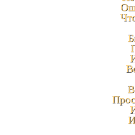
Ош
Чт
Б
И
В
В
Прос
И
И