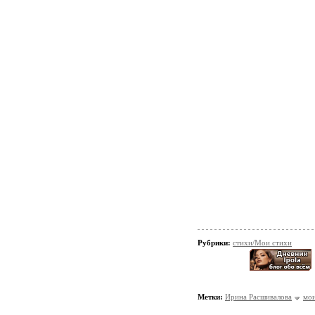
Рубрики:
стихи/Мои стихи
Метки:
Ирина Расшивалова
мои