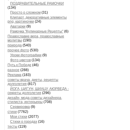
ПОЗДРАВИТЕЛЬНЫЕ РАМОЧКИ
(134)
Просто о сложном
(31)
Клипарт, декоративные элементы
png, картиночки
(24)
Аватарки
(9)
Рамочка "Кулинарные Рецепты"
(6)
Православие,вера, православные
молитвы
(190)
природа
(540)
прочее фото
(530)
Уроки фотографии
(9)
Фото цветов
(134)
Путь к Победе
(46)
разное
(288)
Реклама
(183)
советы врача, диеты, рецепты
долголетия
(817)
ЙОГА, ЦИГУН, ШИАЦУ, АЮРВЕДА -
секреты долголетия
(296)
дизайн, мода,советы дизайнера,
стилиста, интерьеры
(708)
Сервировка
(9)
стихи
(7762)
Мои стихи
(2077)
Стихи о городах
(16)
тесты
(119)