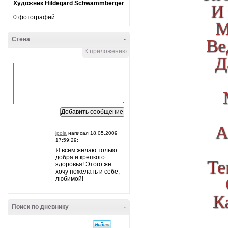
И 
Художник Hildegard Schwammberger
0 фотографий
М
Ве
Стена
-
К приложению
Д
А
ipola
написал 18.05.2009
17:59:29:
Я всем желаю только
добра и крепкого
Те
здоровья! Этого же
хочу пожелать и себе,
любимой!
К
Поиск по дневнику
-