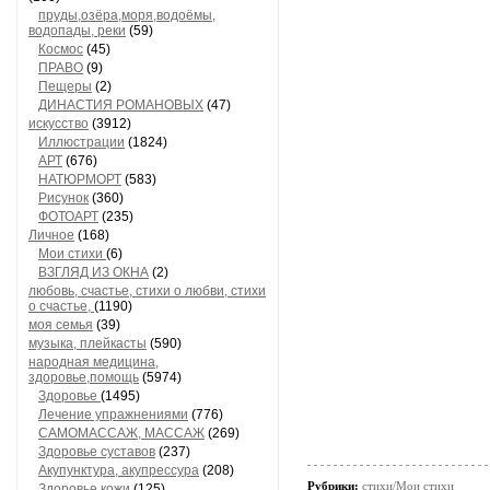
пруды,озёра,моря,водоёмы,
водопады, реки
(59)
Космос
(45)
ПРАВО
(9)
Пещеры
(2)
ДИНАСТИЯ РОМАНОВЫХ
(47)
искусство
(3912)
Иллюстрации
(1824)
АРТ
(676)
НАТЮРМОРТ
(583)
Рисунок
(360)
ФОТОАРТ
(235)
Личное
(168)
Мои стихи
(6)
ВЗГЛЯД ИЗ ОКНА
(2)
любовь, счастье, стихи о любви, стихи
о счастье,
(1190)
моя семья
(39)
музыка, плейкасты
(590)
народная медицина,
здоровье,помощь
(5974)
Здоровье
(1495)
Лечение упражнениями
(776)
САМОМАССАЖ, МАССАЖ
(269)
Здоровье суставов
(237)
Акупунктура, акупрессура
(208)
Рубрики:
стихи/Мои стихи
Здоровье кожи
(125)