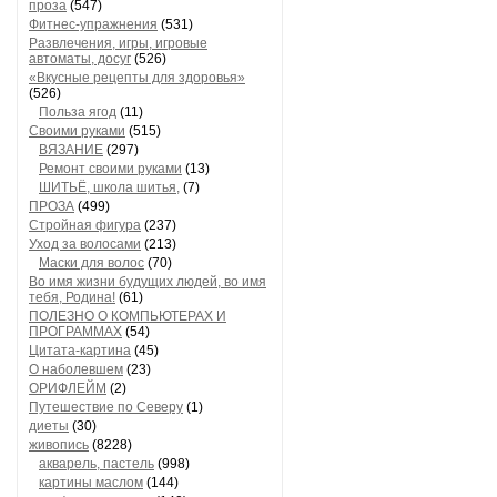
проза
(547)
Фитнес-упражнения
(531)
Развлечения, игры, игровые
автоматы, досуг
(526)
«Вкусные рецепты для здоровья»
(526)
Польза ягод
(11)
Своими руками
(515)
ВЯЗАНИЕ
(297)
Ремонт своими руками
(13)
ШИТЬЁ, школа шитья,
(7)
ПРОЗА
(499)
Стройная фигура
(237)
Уход за волосами
(213)
Маски для волос
(70)
Во имя жизни будущих людей, во имя
тебя, Родина!
(61)
ПОЛЕЗНО О КОМПЬЮТЕРАХ И
ПРОГРАММАХ
(54)
Цитата-картина
(45)
О наболевшем
(23)
ОРИФЛЕЙМ
(2)
Путешествие по Северу
(1)
диеты
(30)
живопись
(8228)
акварель, пастель
(998)
картины маслом
(144)