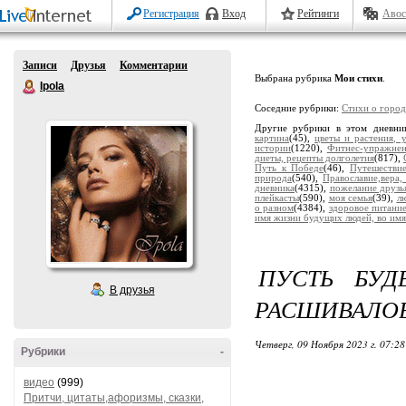
Регистрация
Вход
Рейтинги
Авос
Записи
Друзья
Комментарии
Выбрана рубрика
Мои стихи
.
Ipola
Соседние рубрики:
Стихи о горо
Другие рубрики в этом дневни
картина
(45),
цветы и растения, 
истории
(1220),
Фитнес-упражне
диеты, рецепты долголетия
(817),
Путь к Победе
(46),
Путешестви
природа
(540),
Православие,вера,
дневника
(4315),
пожелание друзь
плейкасты
(590),
моя семья
(39),
лю
о разном
(4384),
здоровое питани
имя жизни будущих людей, во имя
ПУСТЬ БУД
В друзья
РАСШИВАЛО
Четверг, 09 Ноября 2023 г. 07:2
Рубрики
-
видео
(999)
Притчи, цитаты,афоризмы, сказки,