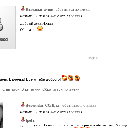
Капельки_души
обратиться по имени
Пятница, 17 Ноября 2023 г. 09:28 (
ссылка
)
Добрый день,Ириша!
Обнимаю!
ень, Валечка! Всего тебе доброго!
ь
С цитатой
В цитатник
Обратиться по имени
Доремифа_СОЛЬка
обратиться по имени
Пятница, 17 Ноября 2023 г. 09:44 (
ссылка
)
Ipola
,
Доброе утро,Ирочка!Конечно,весна вернется обязательно!Дожд