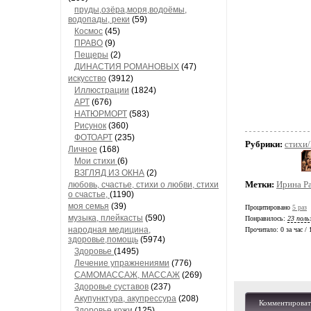
пруды,озёра,моря,водоёмы,
водопады, реки
(59)
Космос
(45)
ПРАВО
(9)
Пещеры
(2)
ДИНАСТИЯ РОМАНОВЫХ
(47)
искусство
(3912)
Иллюстрации
(1824)
АРТ
(676)
НАТЮРМОРТ
(583)
Рисунок
(360)
ФОТОАРТ
(235)
Рубрики:
стихи
Личное
(168)
Мои стихи
(6)
ВЗГЛЯД ИЗ ОКНА
(2)
Метки:
Ирина Р
любовь, счастье, стихи о любви, стихи
о счастье,
(1190)
моя семья
(39)
Процитировано
5 раз
музыка, плейкасты
(590)
Понравилось:
23 поль
народная медицина,
Прочитало:
0 за час /
здоровье,помощь
(5974)
Здоровье
(1495)
Лечение упражнениями
(776)
САМОМАССАЖ, МАССАЖ
(269)
Здоровье суставов
(237)
Акупунктура, акупрессура
(208)
Комментироват
Здоровье кожи
(125)