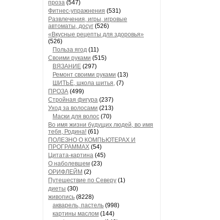
проза
(547)
Фитнес-упражнения
(531)
Развлечения, игры, игровые
автоматы, досуг
(526)
«Вкусные рецепты для здоровья»
(526)
Польза ягод
(11)
Своими руками
(515)
ВЯЗАНИЕ
(297)
Ремонт своими руками
(13)
ШИТЬЁ, школа шитья,
(7)
ПРОЗА
(499)
Стройная фигура
(237)
Уход за волосами
(213)
Маски для волос
(70)
Во имя жизни будущих людей, во имя
тебя, Родина!
(61)
ПОЛЕЗНО О КОМПЬЮТЕРАХ И
ПРОГРАММАХ
(54)
Цитата-картина
(45)
О наболевшем
(23)
ОРИФЛЕЙМ
(2)
Путешествие по Северу
(1)
диеты
(30)
живопись
(8228)
акварель, пастель
(998)
картины маслом
(144)