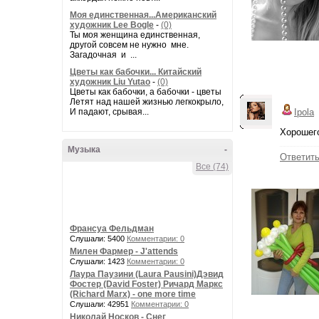
Моя единственная...Американский
художник Lee Bogle
-
(0)
Ты моя женщина единственная,
другой совсем не нужно мне.
Загадочная и ...
Цветы как бабочки... Китайский
художник Liu Yutao
-
(0)
Цветы как бабочки, а бабочки - цветы
Летят над нашей жизнью легкокрыло,
И падают, срывая...
Ipola
Хорошего
Музыка
-
Ответит
Все (74)
Франсуа Фельдман
Слушали: 5400
Комментарии: 0
Милен Фармер - J'attends
Слушали: 1423
Комментарии: 0
Лаура Паузини (Laura Pausini)Дэвид
Фостер (David Foster) Ричард Маркс
(Richard Marx) - one more time
Слушали: 42951
Комментарии: 0
Николай Носков - Снег