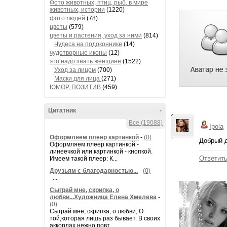
Фото животных, птиц, рыб, в мире
животных, истории
(1220)
фото людей
(78)
цветы
(579)
цветы и растения, уход за ними
(814)
Чудеса на подоконнике
(14)
чудотворные иконы
(12)
это надо знать женщине
(1522)
Уход за лицом
(700)
Маски для лица
(271)
ЮМОР, ПОЗИТИВ
(459)
Цитатник
-
Все (19088)
Ipola
Оформляем плеер картинкой
-
(0)
Добрый д
Оформляем плеер картинкой -
линеечкой или картинкой - кнопкой.
Ответит
Имеем такой плеер: К...
Друзьям с благодарностью...
-
(0)
...
Сыграй мне, скрипка, о
любви...Художница Елена Хмелева
-
(0)
Сыграй мне, скрипка, о любви, О
той,которая лишь раз бывает. В своих
аккордах нежно повт...