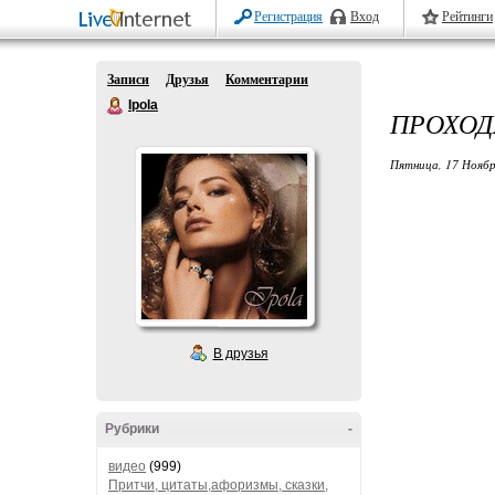
Регистрация
Вход
Рейтинги
Записи
Друзья
Комментарии
Ipola
ПРОХОД
Пятница, 17 Ноябр
В друзья
Рубрики
-
видео
(999)
Притчи, цитаты,афоризмы, сказки,