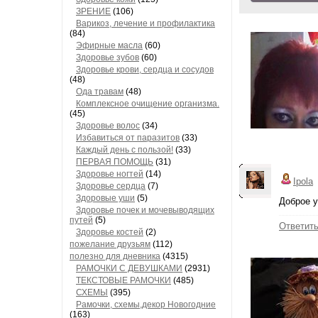
ЗРЕНИЕ
(106)
Варикоз, лечение и профилактика
(84)
Эфирные масла
(60)
Здоровье зубов
(60)
Здоровье крови, сердца и сосудов
(48)
Ода травам
(48)
Комплексное очищение организма.
(45)
Здоровье волос
(34)
Избавиться от паразитов
(33)
Каждый день с пользой!
(33)
ПЕРВАЯ ПОМОЩЬ
(31)
Здоровье ногтей
(14)
Ipola
Здоровье сердца
(7)
Здоровые уши
(5)
Доброе у
Здоровье почек и мочевыводящих
путей
(5)
Ответит
Здоровье костей
(2)
пожелание друзьям
(112)
полезно для дневника
(4315)
РАМОЧКИ С ДЕВУШКАМИ
(2931)
ТЕКСТОВЫЕ РАМОЧКИ
(485)
СХЕМЫ
(395)
Рамочки, схемы,декор Новогодние
(163)