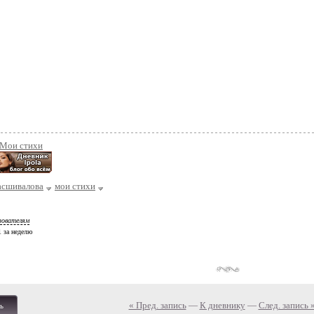
/Мои стихи
асшивалова
мои стихи
зователям
 1 за неделю
« Пред. запись
—
К дневнику
—
След. запись 
ь