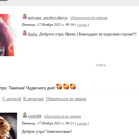
tatyana_serebryakova
обратиться по имени
Пятница, 17 Ноября 2023 г. 08:16 (
ссылка
)
Ipola
, Доброго утра, Ириш:) Благодарю за чудесные строки!!!
тро, Танечка! Чудесного дня!
ь
С цитатой
В цитатник
Обратиться по имени
vit4109
обратиться по имени
Пятница, 17 Ноября 2023 г. 09:23 (
ссылка
)
Доброе утро! Замечательно!