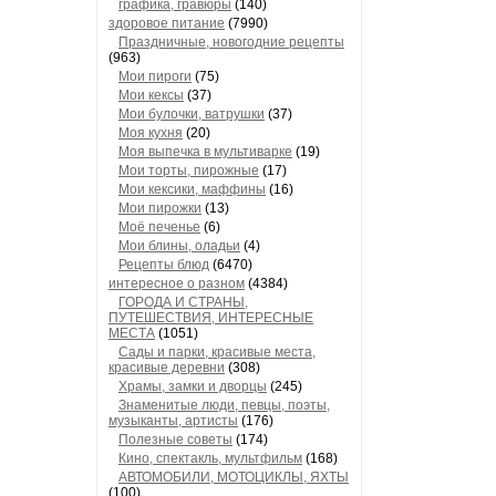
графика, гравюры
(140)
здоровое питание
(7990)
Праздничные, новогодние рецепты
(963)
Мои пироги
(75)
Мои кексы
(37)
Мои булочки, ватрушки
(37)
Моя кухня
(20)
Моя выпечка в мультиварке
(19)
Мои торты, пирожные
(17)
Мои кексики, маффины
(16)
Мои пирожки
(13)
Моё печенье
(6)
Мои блины, оладьи
(4)
Рецепты блюд
(6470)
интересное о разном
(4384)
ГОРОДА И СТРАНЫ,
ПУТЕШЕСТВИЯ, ИНТЕРЕСНЫЕ
МЕСТА
(1051)
Сады и парки, красивые места,
красивые деревни
(308)
Храмы, замки и дворцы
(245)
Знаменитые люди, певцы, поэты,
музыканты, артисты
(176)
Полезные советы
(174)
Кино, спектакль, мультфильм
(168)
АВТОМОБИЛИ, МОТОЦИКЛЫ, ЯХТЫ
(100)