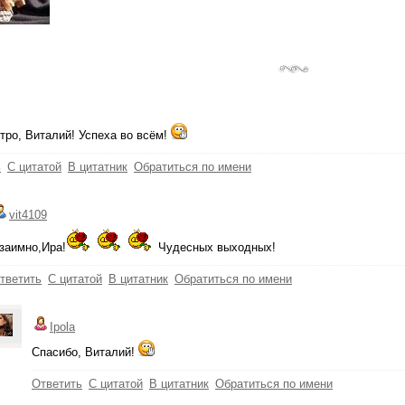
тро, Виталий! Успеха во всём!
ь
С цитатой
В цитатник
Обратиться по имени
vit4109
заимно,Ира!
Чудесных выходных!
тветить
С цитатой
В цитатник
Обратиться по имени
Ipola
Спасибо, Виталий!
Ответить
С цитатой
В цитатник
Обратиться по имени