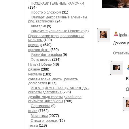
ПОЗДРАВИТЕЛЬНЫЕ РАМОЧКИ
(134)
Просто о сложном
(31)
Клипарт, декоративные элементы
png, картиночки
(24)
Аватарки
(9)
Рамочка "Кулинарные Рецепты"
(6)
Ipola
Православие,вера, православные
молитвы
(190)
Доброе у
природа
(540)
прочее фото
(530)
Ответит
Уроки фотографии
(9)
Фото цветов
(134)
Путь к Победе
(46)
разное
(288)
Реклама
(183)
В
советы врача, диеты, рецепты
долголетия
(817)
ЙОГА, ЦИГУН, ШИАЦУ, АЮРВЕДА -
О
секреты долголетия
(296)
дизайн, мода,советы дизайнера,
стилиста, интерьеры
(708)
Сервировка
(9)
стихи
(7762)
Мои стихи
(2077)
Стихи о городах
(16)
тесты
(119)