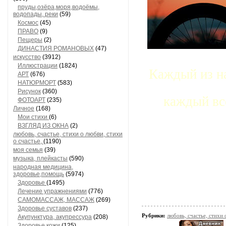
пруды,озёра,моря,водоёмы,
водопады, реки
(59)
Космос
(45)
ПРАВО
(9)
Пещеры
(2)
ДИНАСТИЯ РОМАНОВЫХ
(47)
искусство
(3912)
Иллюстрации
(1824)
Каждый из на
АРТ
(676)
НАТЮРМОРТ
(583)
Рисунок
(360)
каждый вс
ФОТОАРТ
(235)
Личное
(168)
Мои стихи
(6)
ВЗГЛЯД ИЗ ОКНА
(2)
любовь, счастье, стихи о любви, стихи
о счастье,
(1190)
моя семья
(39)
музыка, плейкасты
(590)
народная медицина,
здоровье,помощь
(5974)
Здоровье
(1495)
Лечение упражнениями
(776)
САМОМАССАЖ, МАССАЖ
(269)
Здоровье суставов
(237)
Рубрики:
любовь, счастье, стихи 
Акупунктура, акупрессура
(208)
Здоровье кожи
(125)