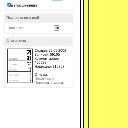
в этом дневнике
Красота —
Подписка по e-mail
-
Внешняя к
внутреннюю
Статистика
-
золотое со
Создан: 22.09.2008
Записей: 59105
Комментариев:
Духовная к
406932
Написано: 816757
поэтому 
Отчеты:
обладать 
Посетители
Поисковые фразы
Такой тип 
Красота - 
душ пости