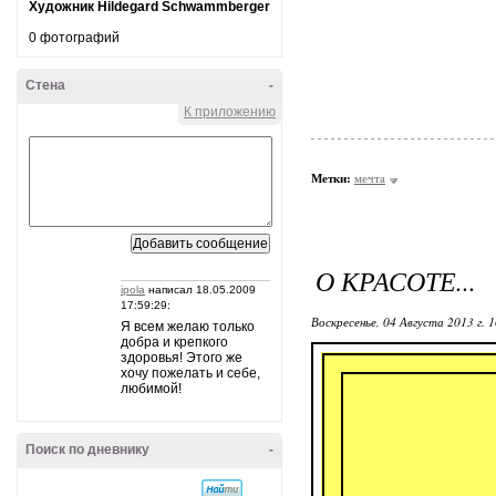
Художник Hildegard Schwammberger
0 фотографий
Стена
-
К приложению
Метки:
мечта
О КРАСОТЕ...
ipola
написал 18.05.2009
17:59:29:
Воскресенье, 04 Августа 2013 г. 
Я всем желаю только
добра и крепкого
здоровья! Этого же
хочу пожелать и себе,
любимой!
Идеальная
Поиск по дневнику
-
ничего 