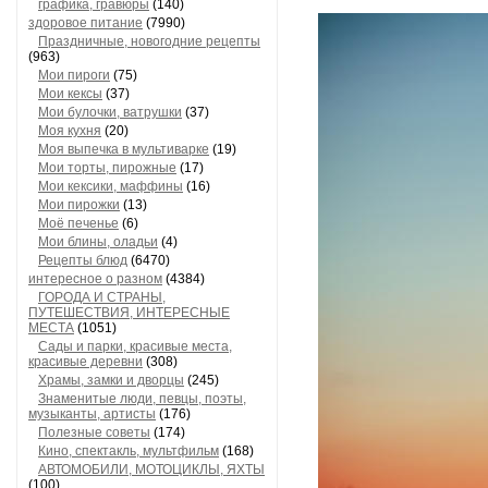
графика, гравюры
(140)
здоровое питание
(7990)
Праздничные, новогодние рецепты
(963)
Мои пироги
(75)
Мои кексы
(37)
Мои булочки, ватрушки
(37)
Моя кухня
(20)
Моя выпечка в мультиварке
(19)
Мои торты, пирожные
(17)
Мои кексики, маффины
(16)
Мои пирожки
(13)
Моё печенье
(6)
Мои блины, оладьи
(4)
Рецепты блюд
(6470)
интересное о разном
(4384)
ГОРОДА И СТРАНЫ,
ПУТЕШЕСТВИЯ, ИНТЕРЕСНЫЕ
МЕСТА
(1051)
Сады и парки, красивые места,
красивые деревни
(308)
Храмы, замки и дворцы
(245)
Знаменитые люди, певцы, поэты,
музыканты, артисты
(176)
Полезные советы
(174)
Кино, спектакль, мультфильм
(168)
АВТОМОБИЛИ, МОТОЦИКЛЫ, ЯХТЫ
(100)