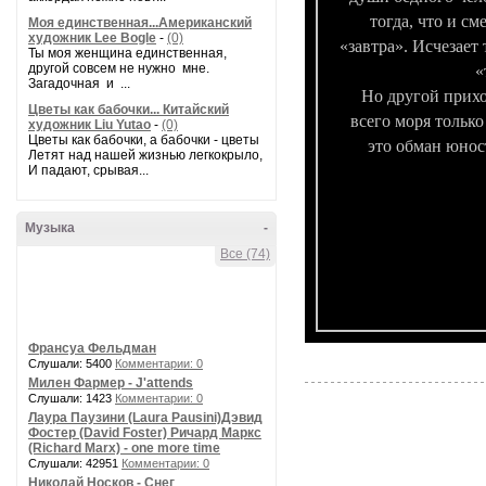
тогда, что и см
Моя единственная...Американский
художник Lee Bogle
-
(0)
«завтра». Исчезает
Ты моя женщина единственная,
другой совсем не нужно мне.
«
Загадочная и ...
Но другой прихо
Цветы как бабочки... Китайский
всего моря только
художник Liu Yutao
-
(0)
Цветы как бабочки, а бабочки - цветы
это обман юнос
Летят над нашей жизнью легкокрыло,
И падают, срывая...
Музыка
-
Все (74)
Франсуа Фельдман
Слушали: 5400
Комментарии: 0
Милен Фармер - J'attends
Слушали: 1423
Комментарии: 0
Лаура Паузини (Laura Pausini)Дэвид
Фостер (David Foster) Ричард Маркс
(Richard Marx) - one more time
Слушали: 42951
Комментарии: 0
Николай Носков - Снег