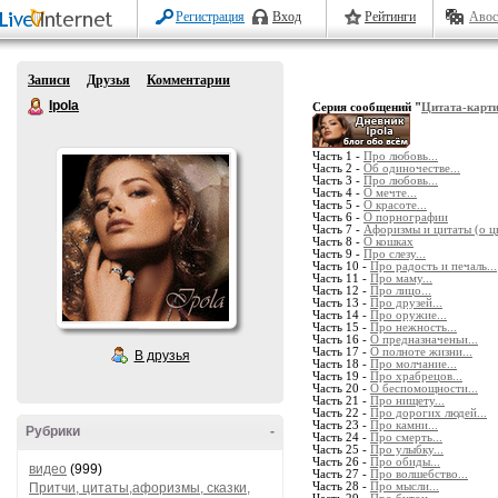
Регистрация
Вход
Рейтинги
Авос
Записи
Друзья
Комментарии
Ipola
Серия сообщений "
Цитата-карт
Часть 1 -
Про любовь...
Часть 2 -
Об одиночестве...
Часть 3 -
Про любовь...
Часть 4 -
О мечте...
Часть 5 -
О красоте...
Часть 6 -
О порнографии
Часть 7 -
Афоризмы и цитаты (о цв
Часть 8 -
О кошках
Часть 9 -
Про слезу...
Часть 10 -
Про радость и печаль...
Часть 11 -
Про маму...
Часть 12 -
Про лицо...
Часть 13 -
Про друзей...
Часть 14 -
Про оружие...
Часть 15 -
Про нежность...
Часть 16 -
О предназначеньи...
Часть 17 -
О полноте жизни...
В друзья
Часть 18 -
Про молчание...
Часть 19 -
Про храбрецов...
Часть 20 -
О беспомощности...
Часть 21 -
Про нищету...
Часть 22 -
Про дорогих людей...
Часть 23 -
Про камни...
Рубрики
-
Часть 24 -
Про смерть...
Часть 25 -
Про улыбку...
Часть 26 -
Про обиды...
видео
(999)
Часть 27 -
Про волшебство...
Притчи, цитаты,афоризмы, сказки,
Часть 28 -
Про мысли...