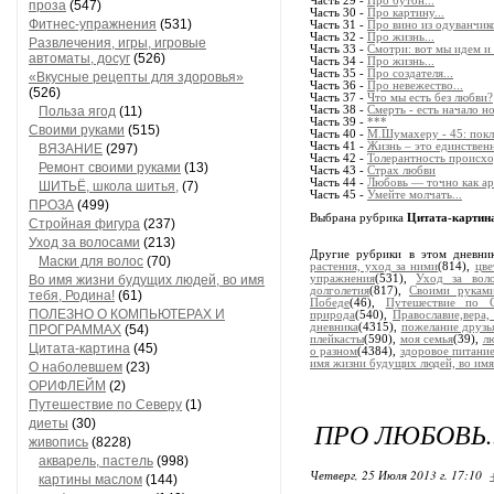
Часть 29 -
Про бутон...
проза
(547)
Часть 30 -
Про картину...
Фитнес-упражнения
(531)
Часть 31 -
Про вино из одуванчико
Часть 32 -
Про жизнь...
Развлечения, игры, игровые
Часть 33 -
Смотри: вот мы идем и 
автоматы, досуг
(526)
Часть 34 -
Про жизнь...
Часть 35 -
Про создателя...
«Вкусные рецепты для здоровья»
Часть 36 -
Про невежество...
(526)
Часть 37 -
Что мы есть без любви?
Польза ягод
(11)
Часть 38 -
Смерть - есть начало н
Часть 39 -
***
Своими руками
(515)
Часть 40 -
М.Шумахеру - 45: покл
Часть 41 -
Жизнь – это единствен
ВЯЗАНИЕ
(297)
Часть 42 -
Толерантность происход
Ремонт своими руками
(13)
Часть 43 -
Страх любви
Часть 44 -
Любовь — точно как ар
ШИТЬЁ, школа шитья,
(7)
Часть 45 -
Умейте молчать...
ПРОЗА
(499)
Выбрана рубрика
Цитата-картин
Стройная фигура
(237)
Уход за волосами
(213)
Другие рубрики в этом дневни
Маски для волос
(70)
растения, уход за ними
(814),
цве
Во имя жизни будущих людей, во имя
упражнения
(531),
Уход за вол
долголетия
(817),
Своими рукам
тебя, Родина!
(61)
Победе
(46),
Путешествие по С
ПОЛЕЗНО О КОМПЬЮТЕРАХ И
природа
(540),
Православие,вера,
дневника
(4315),
пожелание друзь
ПРОГРАММАХ
(54)
плейкасты
(590),
моя семья
(39),
лю
Цитата-картина
(45)
о разном
(4384),
здоровое питани
имя жизни будущих людей, во имя
О наболевшем
(23)
ОРИФЛЕЙМ
(2)
Путешествие по Северу
(1)
диеты
(30)
ПРО ЛЮБОВЬ..
живопись
(8228)
акварель, пастель
(998)
Четверг, 25 Июля 2013 г. 17:10
картины маслом
(144)