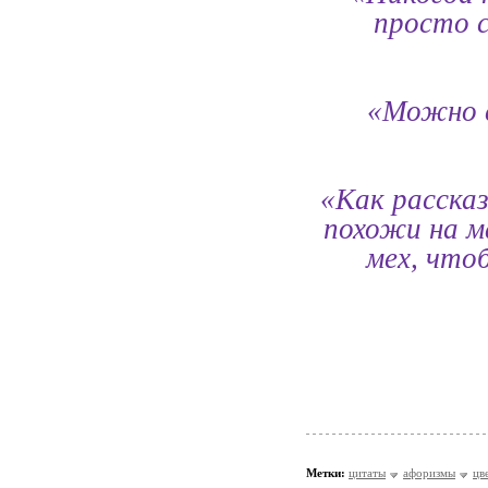
просто 
«Можно с
«Как расска
похожи на ма
мех, что
Метки:
цитаты
афоризмы
цв