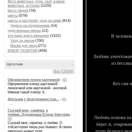
Фото животных, птиц, рыб, в мире
животных, истории
(1220)
фото людей
(78)
цветы
(579)
цветы и растения, уход за ними
(814)
Чудеса на подоконнике
(14)
чудотворные иконы
(12)
это надо знать женщине
(1522)
В человек
Уход за лицом
(700)
Маски для лица
(271)
ЮМОР, ПОЗИТИВ
(459)
Любовь уничтожает
из бессмы
Цитатник
-
Все (19088)
Оформляем плеер картинкой
-
(0)
Кто сам н
Оформляем плеер картинкой -
линеечкой или картинкой - кнопкой.
Имеем такой плеер: К...
Друзьям с благодарностью...
-
(0)
...
Сыграй мне, скрипка, о
любви...Художница Елена Хмелева
-
Любовь похожа на 
(0)
Сыграй мне, скрипка, о любви, О
берег и, очарова
той,которая лишь раз бывает. В своих
души бедного чел
аккордах нежно повт...