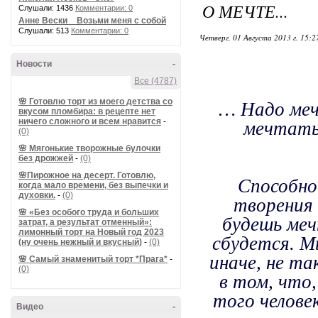
О МЕЧТЕ...
Слушали: 1436
Комментарии: 0
Анне Вески _ Возьми меня с собой
Слушали: 513
Комментарии: 0
Четверг, 01 Августа 2013 г. 15:
Новости
-
Все (4787)
🌸 Готовлю торт из моего детства со
… Надо меч
вкусом пломбира: в рецепте нет
ничего сложного и всем нравится
-
мечтать
(0)
🌸 Мягонькие творожные булочки
без дрожжей
-
(0)
🌸Пирожное на десерт. Готовлю,
Способно
когда мало времени, без выпечки и
духовки.
-
(0)
творения 
🌸 «Без особого труда и больших
будешь меч
затрат, а результат отменный»:
лимонный торт на Новый год 2023
сбудется. М
(ну очень нежный и вкусный)
-
(0)
иначе, не та
🌸 Самый знаменитый торт *Прага*
-
(0)
в том, что
того челове
Видео
-