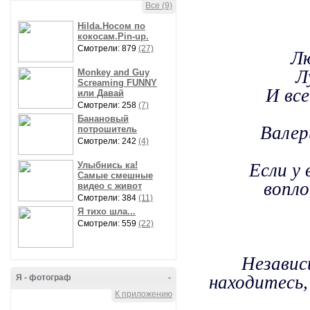
Все (9)
Hilda.Носом по
кокосам.Pin-up.
Смотрели: 879
(27)
Лю
Л
Monkey and Guy
Screaming FUNNY
И вс
или Давай
Смотрели: 258
(7)
Банановый
Валер
потрошитель
Смотрели: 242
(4)
Улыбнись ка!
Если у
Самые смешные
вопло
видео с живот
Смотрели: 384
(11)
Я тихо шла...
Смотрели: 559
(22)
Независ
находитесь,
Я - фотограф
-
К приложению