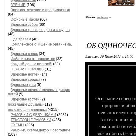
ЗРЕНИЕ
(106)
Варикоз, лечение и профилактика
(84)
Метки:
любовь
Эфирные масла
(60)
Здоровье зубов
(60)
Здоровье крови, сердца и сосудов
(48)
Ода травам
(48)
ОБ ОДИНОЧЕСТ
Комплексное очищение организма.
(45)
Здоровье волос
(34)
Вторник, 30 Июля 2013 г. 15:00
Избавиться от паразитов
(33)
Каждый день с пользой!
(33)
ПЕРВАЯ ПОМОЩЬ
(31)
Здоровье ногтей
(14)
Здоровье сердца
(7)
Здоровые уши
(5)
Здоровье почек и мочевыводящих
путей
(5)
Осознание своего 
Здоровье костей
(2)
пожелание друзьям
(112)
природы и общес
полезно для дневника
(4315)
невыносимую тюрь
РАМОЧКИ С ДЕВУШКАМИ
(2931)
это источник вс
ТЕКСТОВЫЕ РАМОЧКИ
(485)
СХЕМЫ
(395)
какой-либо возмо
Рамочки, схемы,декор Новогодние
значит быть беспо
(163)