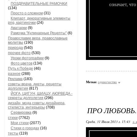
ПОЗДРАВИТЕЛЬНЫЕ РАМОЧКИ
означает, чт
(134)
Просто о сложном
(31)
Клипарт, декоративные элементы
png, картиночки
(24)
Аватарки
(9)
Рамочка "Кулинарные Рецепты"
(6)
Православие,вера, православные
молитвы
(190)
природа
(540)
прочее фото
(530)
Уроки фотографии
(9)
Фото цветов
(134)
Путь к Победе
(46)
разное
(288)
Реклама
(183)
Метки:
одиночество
советы врача, диеты, рецепты
долголетия
(817)
ЙОГА, ЦИГУН, ШИАЦУ, АЮРВЕДА -
секреты долголетия
(296)
дизайн, мода,советы дизайнера,
стилиста, интерьеры
(708)
ПРО ЛЮБОВЬ..
Сервировка
(9)
стихи
(7762)
Среда, 31 Июля 2013 г. 15:43
+ 
Мои стихи
(2077)
Стихи о городах
(16)
тесты
(119)