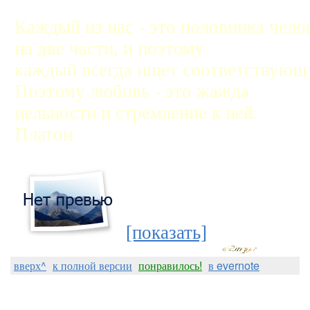
Каждый из нас - это половинка чело
на две части, и поэтому
каждый всегда ищет соответствующ
Поэтому любовь - это жажда
цельности и стремление к ней.
Платон
[показать]
вверх^
к полной версии
понравилось!
в evernote