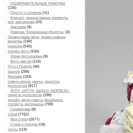
ПОЗДРАВИТЕЛЬНЫЕ РАМОЧКИ
(134)
Просто о сложном
(31)
Клипарт, декоративные элементы
png, картиночки
(24)
Аватарки
(9)
Рамочка "Кулинарные Рецепты"
(6)
Православие,вера, православные
молитвы
(190)
природа
(540)
прочее фото
(530)
Уроки фотографии
(9)
Фото цветов
(134)
Путь к Победе
(46)
разное
(288)
Реклама
(183)
советы врача, диеты, рецепты
долголетия
(817)
ЙОГА, ЦИГУН, ШИАЦУ, АЮРВЕДА -
секреты долголетия
(296)
дизайн, мода,советы дизайнера,
стилиста, интерьеры
(708)
Сервировка
(9)
стихи
(7762)
Мои стихи
(2077)
Стихи о городах
(16)
тесты
(119)