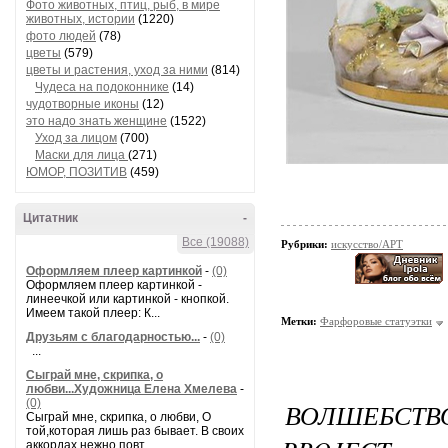
Фото животных, птиц, рыб, в мире
животных, истории
(1220)
фото людей
(78)
цветы
(579)
цветы и растения, уход за ними
(814)
Чудеса на подоконнике
(14)
чудотворные иконы
(12)
это надо знать женщине
(1522)
Уход за лицом
(700)
Маски для лица
(271)
ЮМОР, ПОЗИТИВ
(459)
Цитатник
-
Все (19088)
Рубрики:
искусство/АРТ
Оформляем плеер картинкой
-
(0)
Оформляем плеер картинкой -
линеечкой или картинкой - кнопкой.
Имеем такой плеер: К...
Метки:
Фарфоровые статуэтки
Друзьям с благодарностью...
-
(0)
...
Сыграй мне, скрипка, о
любви...Художница Елена Хмелева
-
(0)
ВОЛШЕБСТ
Сыграй мне, скрипка, о любви, О
той,которая лишь раз бывает. В своих
аккордах нежно повт...