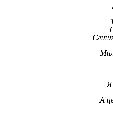
Слишк
Мил
Я
А ц