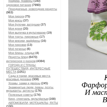
графика, гравюры
(140)
здоровое питание
(7990)
Праздничные, новогодние рецепты
(963)
Мои пироги
(75)
Мои кексы
(37)
Мои булочки, ватрушки
(37)
Моя кухня
(20)
Моя выпечка в мультиварке
(19)
Мои торты, пирожные
(17)
Мои кексики, маффины
(16)
Мои пирожки
(13)
Моё печенье
(6)
Мои блины, оладьи
(4)
Рецепты блюд
(6470)
интересное о разном
(4384)
ГОРОДА И СТРАНЫ,
ПУТЕШЕСТВИЯ, ИНТЕРЕСНЫЕ
МЕСТА
(1051)
Сады и парки, красивые места,
красивые деревни
(308)
Фарфор 
Храмы, замки и дворцы
(245)
Знаменитые люди, певцы, поэты,
И маст
музыканты, артисты
(176)
Полезные советы
(174)
В
Кино, спектакль, мультфильм
(168)
АВТОМОБИЛИ, МОТОЦИКЛЫ, ЯХТЫ
(100)