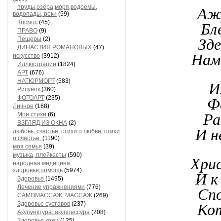
пруды,озёра,моря,водоёмы,
Ажу
водопады, реки
(59)
Космос
(45)
Бл
ПРАВО
(9)
Пещеры
(2)
Зде
ДИНАСТИЯ РОМАНОВЫХ
(47)
Нам
искусство
(3912)
Иллюстрации
(1824)
АРТ
(676)
НАТЮРМОРТ
(583)
И
Рисунок
(360)
ФОТОАРТ
(235)
Ф
Личное
(168)
Мои стихи
(6)
Ра
ВЗГЛЯД ИЗ ОКНА
(2)
И н
любовь, счастье, стихи о любви, стихи
о счастье,
(1190)
моя семья
(39)
музыка, плейкасты
(590)
Хрис
народная медицина,
здоровье,помощь
(5974)
И к
Здоровье
(1495)
Лечение упражнениями
(776)
Спо
САМОМАССАЖ, МАССАЖ
(269)
Здоровье суставов
(237)
Кот
Акупунктура, акупрессура
(208)
Здоровье кожи
(125)