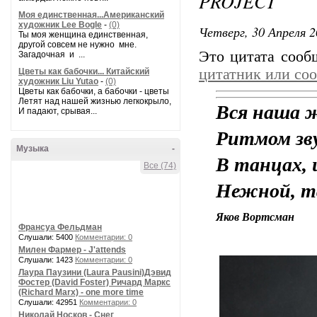
PROJECT
Моя единственная...Американский
художник Lee Bogle
-
(0)
Четверг, 30 Апреля 2
Ты моя женщина единственная,
другой совсем не нужно мне.
Это цитата соо
Загадочная и ...
цитатник или со
Цветы как бабочки... Китайский
художник Liu Yutao
-
(0)
Цветы как бабочки, а бабочки - цветы
Летят над нашей жизнью легкокрыло,
Вся наша ж
И падают, срывая...
Ритмом зву
Музыка
-
В танцах,
Все (74)
Нежной, т
Яков Вортсман
Франсуа Фельдман
Слушали: 5400
Комментарии: 0
Милен Фармер - J'attends
Слушали: 1423
Комментарии: 0
Лаура Паузини (Laura Pausini)Дэвид
Фостер (David Foster) Ричард Маркс
(Richard Marx) - one more time
Слушали: 42951
Комментарии: 0
Николай Носков - Снег