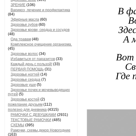
ЗРЕНИЕ
(106)
В ф
Варикоз, лечение и профилактика
(84)
В
Эфирные масла
(60)
Здоровье зубов
(60)
Зде
Здоровье крови, сердца и сосудов
(48)
А 
Ода травам
(48)
Комплексное очищение организма.
(45)
Здоровье волос
(34)
Вот 
Избавиться от паразитов
(33)
Св
Каждый день с пользой!
(33)
ПЕРВАЯ ПОМОЩЬ
(31)
Где 
Здоровье ногтей
(14)
Здоровье сердца
(7)
Здоровые уши
(5)
Здоровье почек и мочевыводящих
путей
(5)
Здоровье костей
(2)
пожелание друзьям
(112)
полезно для дневника
(4315)
РАМОЧКИ С ДЕВУШКАМИ
(2931)
ТЕКСТОВЫЕ РАМОЧКИ
(485)
СХЕМЫ
(395)
Рамочки, схемы,декор Новогодние
(163)