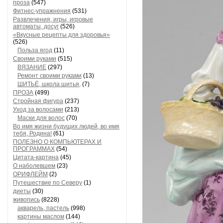
проза
(547)
Фитнес-упражнения
(531)
Развлечения, игры, игровые
автоматы, досуг
(526)
«Вкусные рецепты для здоровья»
(526)
Польза ягод
(11)
Своими руками
(515)
ВЯЗАНИЕ
(297)
Ремонт своими руками
(13)
ШИТЬЁ, школа шитья,
(7)
ПРОЗА
(499)
Стройная фигура
(237)
Уход за волосами
(213)
Маски для волос
(70)
Во имя жизни будущих людей, во имя
тебя, Родина!
(61)
ПОЛЕЗНО О КОМПЬЮТЕРАХ И
ПРОГРАММАХ
(54)
Цитата-картина
(45)
О наболевшем
(23)
ОРИФЛЕЙМ
(2)
Путешествие по Северу
(1)
диеты
(30)
живопись
(8228)
акварель, пастель
(998)
картины маслом
(144)