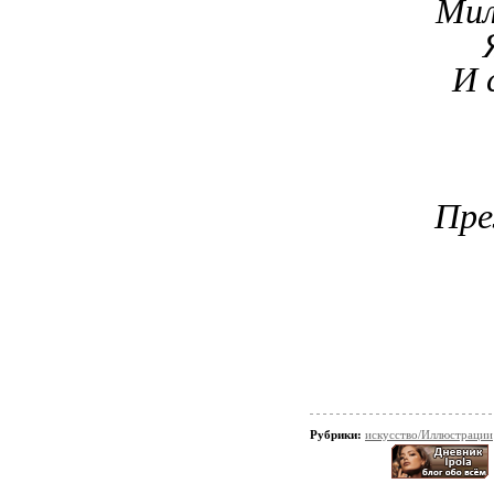
Мил
И 
Пре
Рубрики:
искусство/Иллюстрации