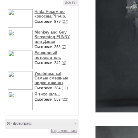
Все (9)
Hilda.Носом по
кокосам.Pin-up.
Смотрели: 879
(27)
Monkey and Guy
Screaming FUNNY
или Давай
Смотрели: 258
(7)
Банановый
потрошитель
Смотрели: 242
(4)
Улыбнись ка!
Самые смешные
видео с живот
Смотрели: 384
(11)
Я тихо шла...
Смотрели: 559
(22)
Я - фотограф
-
К приложению