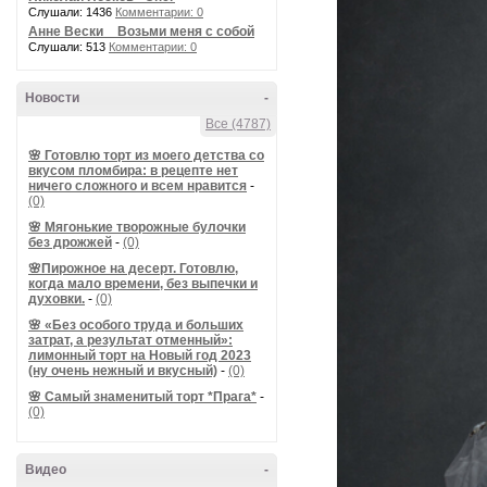
Слушали: 1436
Комментарии: 0
Анне Вески _ Возьми меня с собой
Слушали: 513
Комментарии: 0
Новости
-
Все (4787)
🌸 Готовлю торт из моего детства со
вкусом пломбира: в рецепте нет
ничего сложного и всем нравится
-
(0)
🌸 Мягонькие творожные булочки
без дрожжей
-
(0)
🌸Пирожное на десерт. Готовлю,
когда мало времени, без выпечки и
духовки.
-
(0)
🌸 «Без особого труда и больших
затрат, а результат отменный»:
лимонный торт на Новый год 2023
(ну очень нежный и вкусный)
-
(0)
🌸 Самый знаменитый торт *Прага*
-
(0)
Видео
-