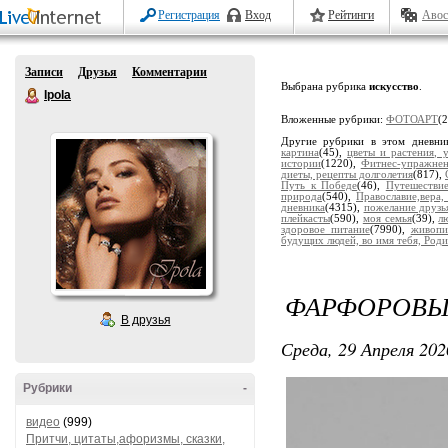
Регистрация
Вход
Рейтинги
Авос
Записи
Друзья
Комментарии
Выбрана рубрика
искусство
.
Ipola
Вложенные рубрики:
ФОТОАРТ
(
Другие рубрики в этом дневни
картина
(45),
цветы и растения, 
истории
(1220),
Фитнес-упражне
диеты, рецепты долголетия
(817),
Путь к Победе
(46),
Путешестви
природа
(540),
Православие,вера,
дневника
(4315),
пожелание друзь
плейкасты
(590),
моя семья
(39),
л
здоровое питание
(7990),
живопи
будущих людей, во имя тебя, Роди
ФАРФОРОВЫ
В друзья
Среда, 29 Апреля 202
Рубрики
-
видео
(999)
Притчи, цитаты,афоризмы, сказки,