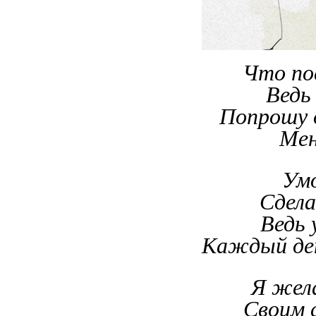
Что по
Ведь
Попрошу 
Мен
Умо
Сдела
Ведь 
Каждый ден
Я жела
Своим 