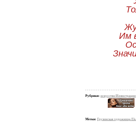
То
Жу
Им 
Ос
Знач
Рубрики:
искусство/Иллюстрации
Метки:
Грузинская художница Eka