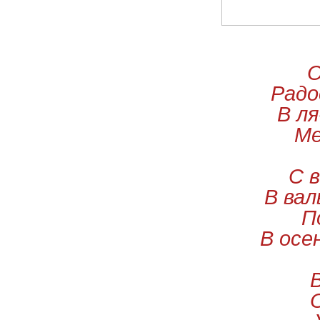
О
Радо
В л
Ме
С 
В вал
П
В осе