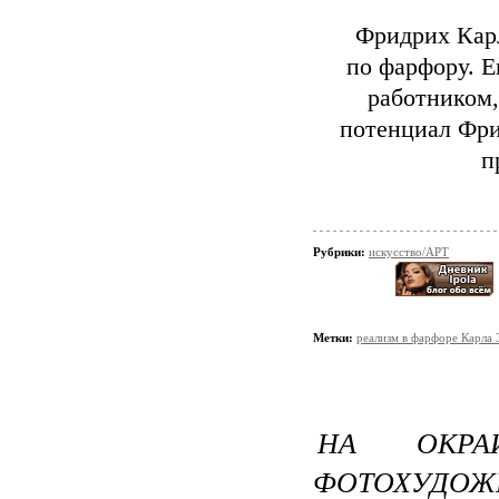
Фридрих Кар
по фарфору. 
работником,
потенциал Фри
п
Рубрики:
искусство/АРТ
Метки:
реализм в фарфоре Карла 
НА ОКРАИ
ФОТОХУДОЖ