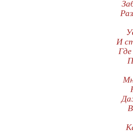
За
Раз
У
И с
Где
П
Мн
Да
В
К