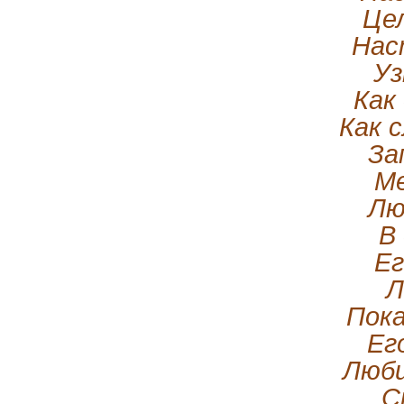
Цел
Нас
Уз
Как
Как с
За
Ме
Лю
В
Ег
Л
Пока
Ег
Люби
С