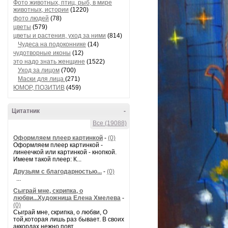
Фото животных, птиц, рыб, в мире
животных, истории
(1220)
фото людей
(78)
цветы
(579)
цветы и растения, уход за ними
(814)
Чудеса на подоконнике
(14)
чудотворные иконы
(12)
это надо знать женщине
(1522)
Уход за лицом
(700)
Маски для лица
(271)
ЮМОР, ПОЗИТИВ
(459)
Цитатник
-
Все (19088)
Оформляем плеер картинкой
-
(0)
Оформляем плеер картинкой -
линеечкой или картинкой - кнопкой.
Имеем такой плеер: К...
Друзьям с благодарностью...
-
(0)
...
Сыграй мне, скрипка, о
любви...Художница Елена Хмелева
-
(0)
Сыграй мне, скрипка, о любви, О
той,которая лишь раз бывает. В своих
аккордах нежно повт...