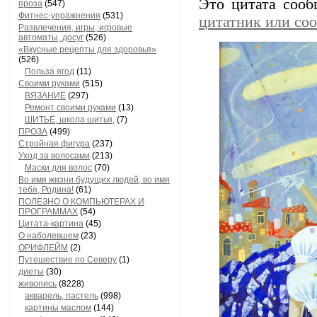
Это цитата соо
проза
(547)
Фитнес-упражнения
(531)
цитатник или со
Развлечения, игры, игровые
автоматы, досуг
(526)
«Вкусные рецепты для здоровья»
(526)
Польза ягод
(11)
Своими руками
(515)
ВЯЗАНИЕ
(297)
Ремонт своими руками
(13)
ШИТЬЁ, школа шитья,
(7)
ПРОЗА
(499)
Стройная фигура
(237)
Уход за волосами
(213)
Маски для волос
(70)
Во имя жизни будущих людей, во имя
тебя, Родина!
(61)
ПОЛЕЗНО О КОМПЬЮТЕРАХ И
ПРОГРАММАХ
(54)
Цитата-картина
(45)
О наболевшем
(23)
ОРИФЛЕЙМ
(2)
Путешествие по Северу
(1)
диеты
(30)
живопись
(8228)
акварель, пастель
(998)
картины маслом
(144)