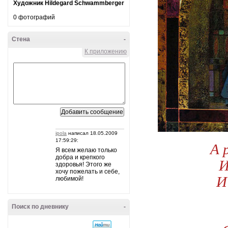
Художник Hildegard Schwammberger
0 фотографий
Стена
-
К приложению
ipola
написал 18.05.2009
17:59:29:
А 
Я всем желаю только
добра и крепкого
И
здоровья! Этого же
хочу пожелать и себе,
И
любимой!
Поиск по дневнику
-