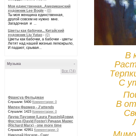
Моя единственная...Американский
художник Lee Bogle
-
(0)
Ты моя женщина единственная,
другой совсем не нужно мне.
Загадочная и ...
Цветы как бабочки... Китайский
художник Liu Yutao
-
(0)
Цветы как бабочки, а бабочки - цветы
Летят над нашей жизнью легкокрыло,
И падают, срывая...
В 
Раст
Музыка
-
Терпк
Все (74)
С у
По
Франсуа Фельдман
В от
Слушали: 5400
Комментарии: 0
Милен Фармер - J'attends
Св
Слушали: 1423
Комментарии: 0
Лаура Паузини (Laura Pausini)Дэвид
Фостер (David Foster) Ричард Маркс
(Richard Marx) - one more time
Слушали: 42951
Комментарии: 0
Мимо
Николай Носков - Снег