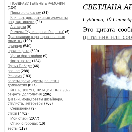
СВЕТЛАНА А
ПОЗДРАВИТЕЛЬНЫЕ РАМОЧКИ
(134)
Просто о сложном
(31)
Суббота, 10 Сентябр
Клипарт, декоративные элементы
png, картиночки
(24)
Аватарки
(9)
Это цитата соо
Рамочка "Кулинарные Рецепты"
(6)
цитатник или со
Православие,вера, православные
молитвы
(190)
природа
(540)
прочее фото
(530)
Уроки фотографии
(9)
Фото цветов
(134)
Путь к Победе
(46)
разное
(288)
Реклама
(183)
советы врача, диеты, рецепты
долголетия
(817)
ЙОГА, ЦИГУН, ШИАЦУ, АЮРВЕДА -
секреты долголетия
(296)
дизайн, мода,советы дизайнера,
стилиста, интерьеры
(708)
Сервировка
(9)
стихи
(7762)
Мои стихи
(2077)
Стихи о городах
(16)
тесты
(119)