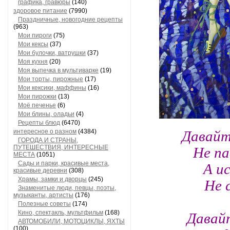
графика, гравюры
(140)
здоровое питание
(7990)
Праздничные, новогодние рецепты
(963)
Мои пироги
(75)
Мои кексы
(37)
Мои булочки, ватрушки
(37)
Моя кухня
(20)
Моя выпечка в мультиварке
(19)
Мои торты, пирожные
(17)
Мои кексики, маффины
(16)
Мои пирожки
(13)
Моё печенье
(6)
Мои блины, оладьи
(4)
Рецепты блюд
(6470)
Давайт
интересное о разном
(4384)
ГОРОДА И СТРАНЫ,
Не па
ПУТЕШЕСТВИЯ, ИНТЕРЕСНЫЕ
МЕСТА
(1051)
А и
Сады и парки, красивые места,
красивые деревни
(308)
Не 
Храмы, замки и дворцы
(245)
Знаменитые люди, певцы, поэты,
музыканты, артисты
(176)
Полезные советы
(174)
Давай
Кино, спектакль, мультфильм
(168)
АВТОМОБИЛИ, МОТОЦИКЛЫ, ЯХТЫ
(100)