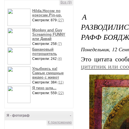
Все (9)
Hilda.Носом по
А РА
кокосам.Pin-up.
Смотрели: 879
(27)
РАЗВОДИЛИ
Monkey and Guy
РАФФ БОЯД
Screaming FUNNY
или Давай
Смотрели: 258
(7)
Понедельник, 12 Сент
Банановый
потрошитель
Это цитата соо
Смотрели: 242
(4)
цитатник или со
Улыбнись ка!
Самые смешные
видео с живот
Смотрели: 384
(11)
Я тихо шла...
Смотрели: 559
(22)
Я - фотограф
-
К приложению