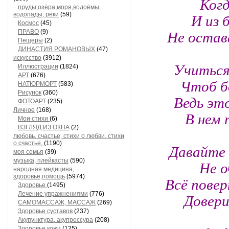
Когд
пруды,озёра,моря,водоёмы,
И из 
водопады, реки
(59)
Космос
(45)
Не остав
ПРАВО
(9)
Пещеры
(2)
ДИНАСТИЯ РОМАНОВЫХ
(47)
искусство
(3912)
Учиться
Иллюстрации
(1824)
АРТ
(676)
Чтоб б
НАТЮРМОРТ
(583)
Рисунок
(360)
Ведь эт
ФОТОАРТ
(235)
Личное
(168)
В нем
Мои стихи
(6)
ВЗГЛЯД ИЗ ОКНА
(2)
любовь, счастье, стихи о любви, стихи
о счастье,
(1190)
Давайте 
моя семья
(39)
музыка, плейкасты
(590)
Не о
народная медицина,
здоровье,помощь
(5974)
Всё повер
Здоровье
(1495)
Лечение упражнениями
(776)
Довери
САМОМАССАЖ, МАССАЖ
(269)
Здоровье суставов
(237)
Акупунктура, акупрессура
(208)
Здоровье кожи
(125)