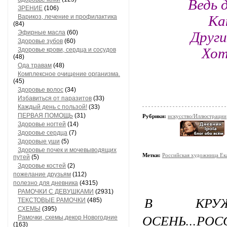
Ведь 
ЗРЕНИЕ
(106)
Ка
Варикоз, лечение и профилактика
(84)
Други
Эфирные масла
(60)
Здоровье зубов
(60)
Хот
Здоровье крови, сердца и сосудов
(48)
Ода травам
(48)
Комплексное очищение организма.
(45)
Здоровье волос
(34)
Избавиться от паразитов
(33)
Каждый день с пользой!
(33)
ПЕРВАЯ ПОМОЩЬ
(31)
Рубрики:
искусство/Иллюстрации
Здоровье ногтей
(14)
Здоровье сердца
(7)
Здоровые уши
(5)
Здоровье почек и мочевыводящих
Метки:
Российская художница Ек
путей
(5)
Здоровье костей
(2)
пожелание друзьям
(112)
полезно для дневника
(4315)
РАМОЧКИ С ДЕВУШКАМИ
(2931)
В КРУ
ТЕКСТОВЫЕ РАМОЧКИ
(485)
СХЕМЫ
(395)
ОСЕНЬ...
Рамочки, схемы,декор Новогодние
(163)