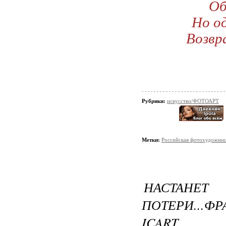
Об
Но о
Возвр
Рубрики:
искусство/ФОТОАРТ
Метки:
Российская фотохудожниц
НАСТА
ПОТЕРИ...Ф
ICART