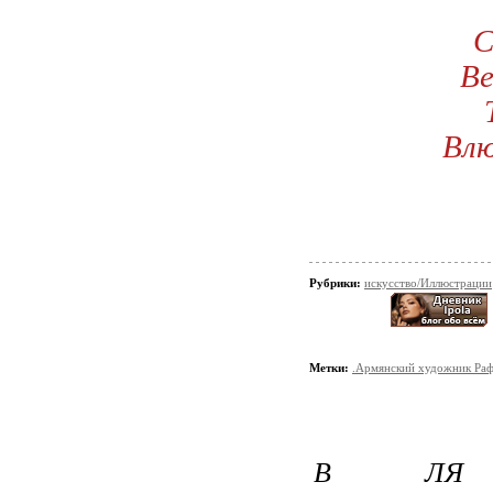
С
Ве
Влю
Рубрики:
искусство/Иллюстрации
Метки:
.Армянский художник Ра
В ЛЯ 