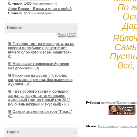
Слушали: 1436
Комментарии: 0
По а
Анне Вески _ Возьми меня с собой
Слушали: 513
Комментарии: 0
Ос
Дар
Новости
-
Все (4787)
Яблоч
🌸 Готовлю торт из моего детства со
Самы
вкусом пломбира: в рецепте нет
ничего сложного и всем нравится
-
Пусть
(0)
Всё
,
🌸 Мягонькие творожные булочки
без дрожжей
-
(0)
🌸Пирожное на десерт. Готовлю,
когда мало времени, без выпечки и
духовки.
-
(0)
🌸 «Без особого труда и больших
затрат, а результат отменный»:
лимонный торт на Новый год 2023
Рубрики:
искусство/Иллюстрации
(ну очень нежный и вкусный)
-
(0)
🌸 Самый знаменитый торт *Прага*
-
(0)
Метки:
Российская художница Св
Видео
-