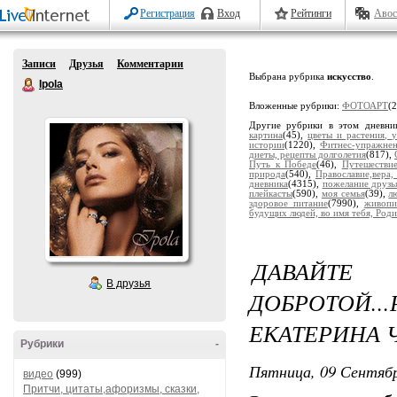
Регистрация
Вход
Рейтинги
Авос
Записи
Друзья
Комментарии
Выбрана рубрика
искусство
.
Ipola
Вложенные рубрики:
ФОТОАРТ
(
Другие рубрики в этом дневни
картина
(45),
цветы и растения, 
истории
(1220),
Фитнес-упражне
диеты, рецепты долголетия
(817),
Путь к Победе
(46),
Путешестви
природа
(540),
Православие,вера,
дневника
(4315),
пожелание друзь
плейкасты
(590),
моя семья
(39),
л
здоровое питание
(7990),
живопи
будущих людей, во имя тебя, Роди
ДАВАЙТЕ 
В друзья
ДОБРОТОЙ.
ЕКАТЕРИНА 
Рубрики
-
Пятница, 09 Сентябр
видео
(999)
Притчи, цитаты,афоризмы, сказки,