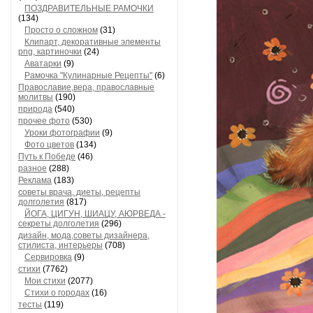
ПОЗДРАВИТЕЛЬНЫЕ РАМОЧКИ
(134)
Просто о сложном
(31)
Клипарт, декоративные элементы
png, картиночки
(24)
Аватарки
(9)
Рамочка "Кулинарные Рецепты"
(6)
Православие,вера, православные
молитвы
(190)
природа
(540)
прочее фото
(530)
Уроки фотографии
(9)
Фото цветов
(134)
Путь к Победе
(46)
разное
(288)
Реклама
(183)
советы врача, диеты, рецепты
долголетия
(817)
ЙОГА, ЦИГУН, ШИАЦУ, АЮРВЕДА -
секреты долголетия
(296)
дизайн, мода,советы дизайнера,
стилиста, интерьеры
(708)
Сервировка
(9)
стихи
(7762)
Мои стихи
(2077)
Стихи о городах
(16)
тесты
(119)