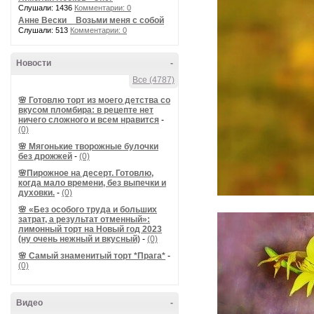
Слушали: 1436
Комментарии: 0
Анне Вески _ Возьми меня с собой
Слушали: 513
Комментарии: 0
Новости
-
Все (4787)
🌸 Готовлю торт из моего детства со
вкусом пломбира: в рецепте нет
ничего сложного и всем нравится
-
(0)
🌸 Мягонькие творожные булочки
без дрожжей
-
(0)
🌸Пирожное на десерт. Готовлю,
когда мало времени, без выпечки и
духовки.
-
(0)
🌸 «Без особого труда и больших
затрат, а результат отменный»:
лимонный торт на Новый год 2023
(ну очень нежный и вкусный)
-
(0)
🌸 Самый знаменитый торт *Прага*
-
(0)
Видео
-