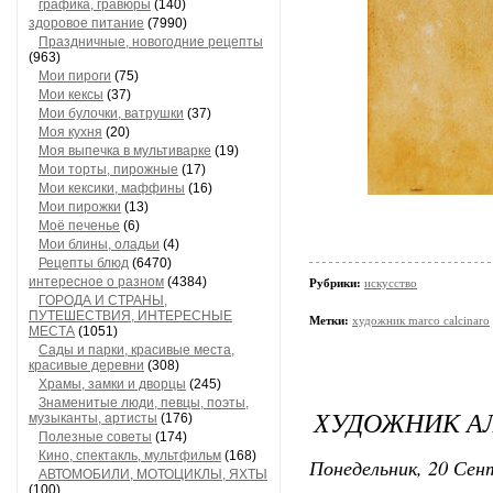
графика, гравюры
(140)
здоровое питание
(7990)
Праздничные, новогодние рецепты
(963)
Мои пироги
(75)
Мои кексы
(37)
Мои булочки, ватрушки
(37)
Моя кухня
(20)
Моя выпечка в мультиварке
(19)
Мои торты, пирожные
(17)
Мои кексики, маффины
(16)
Мои пирожки
(13)
Моё печенье
(6)
Мои блины, оладьи
(4)
Рецепты блюд
(6470)
интересное о разном
(4384)
Рубрики:
искусство
ГОРОДА И СТРАНЫ,
ПУТЕШЕСТВИЯ, ИНТЕРЕСНЫЕ
Метки:
художник marco calcinaro
МЕСТА
(1051)
Сады и парки, красивые места,
красивые деревни
(308)
Храмы, замки и дворцы
(245)
Знаменитые люди, певцы, поэты,
ХУДОЖНИК А
музыканты, артисты
(176)
Полезные советы
(174)
Кино, спектакль, мультфильм
(168)
Понедельник, 20 Сент
АВТОМОБИЛИ, МОТОЦИКЛЫ, ЯХТЫ
(100)