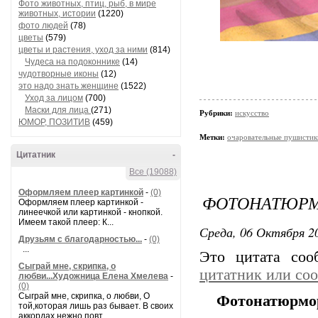
Фото животных, птиц, рыб, в мире
животных, истории
(1220)
фото людей
(78)
цветы
(579)
цветы и растения, уход за ними
(814)
Чудеса на подоконнике
(14)
чудотворные иконы
(12)
это надо знать женщине
(1522)
Уход за лицом
(700)
Маски для лица
(271)
Рубрики:
искусство
ЮМОР, ПОЗИТИВ
(459)
Метки:
очаровательные пушистик
Цитатник
-
Все (19088)
Оформляем плеер картинкой
-
(0)
ФОТОНАТЮРМ
Оформляем плеер картинкой -
линеечкой или картинкой - кнопкой.
Имеем такой плеер: К...
Среда, 06 Октября 20
Друзьям с благодарностью...
-
(0)
...
Это цитата со
Сыграй мне, скрипка, о
цитатник или со
любви...Художница Елена Хмелева
-
(0)
Сыграй мне, скрипка, о любви, О
Фотонатюрмор
той,которая лишь раз бывает. В своих
аккордах нежно повт...