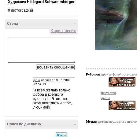
Художник Hildegard Schwammberger
0 фотографий
Стена
-
К приложению
Рубрики:
прочее фото/Фото цвет
ipola
написал 18.05.2009
17:59:29:
Я всем желаю только
искусство
добра и крепкого
цветы
здоровья! Этого же
хочу пожелать и себе,
любимой!
Метки:
фотонатюрморты с цветам
Поиск по дневнику
-