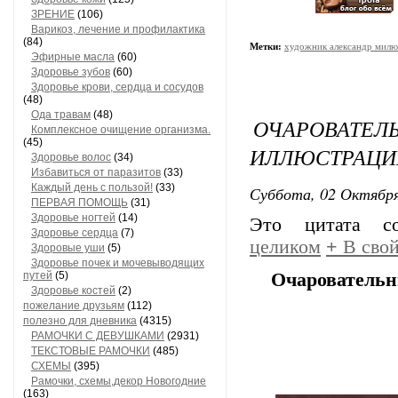
ЗРЕНИЕ
(106)
Варикоз, лечение и профилактика
(84)
Метки:
художник александр милю
Эфирные масла
(60)
Здоровье зубов
(60)
Здоровье крови, сердца и сосудов
(48)
Ода травам
(48)
ОЧАРОВАТ
Комплексное очищение организма.
(45)
ИЛЛЮСТРАЦИ
Здоровье волос
(34)
Избавиться от паразитов
(33)
Каждый день с пользой!
(33)
Суббота, 02 Октября
ПЕРВАЯ ПОМОЩЬ
(31)
Здоровье ногтей
(14)
Это цитата 
Здоровье сердца
(7)
целиком
+
В свой
Здоровые уши
(5)
Здоровье почек и мочевыводящих
путей
(5)
Очаровательн
Здоровье костей
(2)
пожелание друзьям
(112)
полезно для дневника
(4315)
РАМОЧКИ С ДЕВУШКАМИ
(2931)
ТЕКСТОВЫЕ РАМОЧКИ
(485)
СХЕМЫ
(395)
Рамочки, схемы,декор Новогодние
(163)