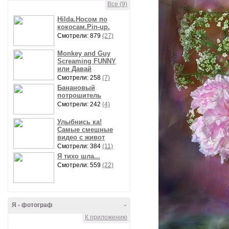
Все (9)
Hilda.Носом по
кокосам.Pin-up.
Смотрели: 879
(27)
Monkey and Guy
Screaming FUNNY
или Давай
Смотрели: 258
(7)
Банановый
потрошитель
Смотрели: 242
(4)
Улыбнись ка!
Самые смешные
видео с живот
Смотрели: 384
(11)
Я тихо шла...
Смотрели: 559
(22)
Я - фотограф
-
К приложению