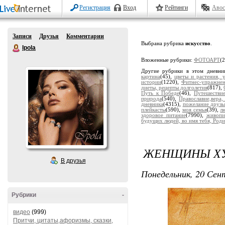
Регистрация
Вход
Рейтинги
Авос
Записи
Друзья
Комментарии
Выбрана рубрика
искусство
.
Ipola
Вложенные рубрики:
ФОТОАРТ
(
Другие рубрики в этом дневни
картина
(45),
цветы и растения, 
истории
(1220),
Фитнес-упражне
диеты, рецепты долголетия
(817),
Путь к Победе
(46),
Путешестви
природа
(540),
Православие,вера,
дневника
(4315),
пожелание друзь
плейкасты
(590),
моя семья
(39),
л
здоровое питание
(7990),
живопи
будущих людей, во имя тебя, Роди
ЖЕНЩИНЫ ХУ
В друзья
Понедельник, 20 Сент
Рубрики
-
видео
(999)
Притчи, цитаты,афоризмы, сказки,