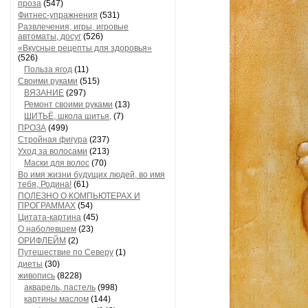
проза
(547)
Фитнес-упражнения
(531)
Развлечения, игры, игровые
автоматы, досуг
(526)
«Вкусные рецепты для здоровья»
(526)
Польза ягод
(11)
Своими руками
(515)
ВЯЗАНИЕ
(297)
Ремонт своими руками
(13)
ШИТЬЁ, школа шитья,
(7)
ПРОЗА
(499)
Стройная фигура
(237)
Уход за волосами
(213)
Маски для волос
(70)
Во имя жизни будущих людей, во имя
тебя, Родина!
(61)
ПОЛЕЗНО О КОМПЬЮТЕРАХ И
ПРОГРАММАХ
(54)
Цитата-картина
(45)
О наболевшем
(23)
ОРИФЛЕЙМ
(2)
Путешествие по Северу
(1)
диеты
(30)
живопись
(8228)
акварель, пастель
(998)
картины маслом
(144)