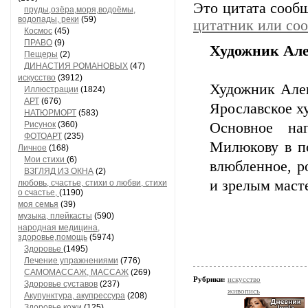
Это цитата сооб
пруды,озёра,моря,водоёмы,
водопады, реки
(59)
цитатник или со
Космос
(45)
ПРАВО
(9)
Художник Ал
Пещеры
(2)
ДИНАСТИЯ РОМАНОВЫХ
(47)
искусство
(3912)
Художник Алек
Иллюстрации
(1824)
АРТ
(676)
Ярославское х
НАТЮРМОРТ
(583)
Рисунок
(360)
Основное нап
ФОТОАРТ
(235)
Милюкову в по
Личное
(168)
Мои стихи
(6)
влюбленное, р
ВЗГЛЯД ИЗ ОКНА
(2)
и зрелым маст
любовь, счастье, стихи о любви, стихи
о счастье,
(1190)
моя семья
(39)
музыка, плейкасты
(590)
народная медицина,
здоровье,помощь
(5974)
Здоровье
(1495)
Лечение упражнениями
(776)
САМОМАССАЖ, МАССАЖ
(269)
Рубрики:
искусство
Здоровье суставов
(237)
живопись
Акупунктура, акупрессура
(208)
Здоровье кожи
(125)