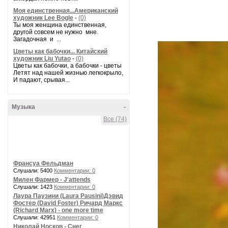
Моя единственная...Американский
художник Lee Bogle
-
(0)
Ты моя женщина единственная,
другой совсем не нужно мне.
Загадочная и ...
Цветы как бабочки... Китайский
художник Liu Yutao
-
(0)
Цветы как бабочки, а бабочки - цветы
Летят над нашей жизнью легкокрыло,
И падают, срывая...
Музыка
-
Все (74)
Франсуа Фельдман
Слушали: 5400
Комментарии: 0
Милен Фармер - J'attends
Слушали: 1423
Комментарии: 0
Лаура Паузини (Laura Pausini)Дэвид
Фостер (David Foster) Ричард Маркс
(Richard Marx) - one more time
Слушали: 42951
Комментарии: 0
Николай Носков - Снег