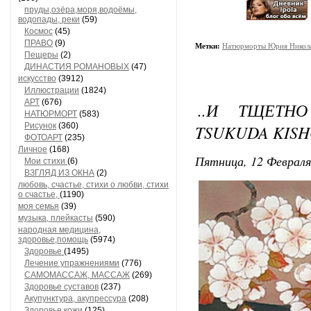
пруды,озёра,моря,водоёмы,
водопады, реки
(59)
Космос
(45)
ПРАВО
(9)
Метки:
Натюрморты Юрия Никол
Пещеры
(2)
ДИНАСТИЯ РОМАНОВЫХ
(47)
искусство
(3912)
Иллюстрации
(1824)
АРТ
(676)
..И ТЩЕТНО
НАТЮРМОРТ
(583)
Рисунок
(360)
TSUKUDA KIS
ФОТОАРТ
(235)
Личное
(168)
Пятница, 12 Февраля
Мои стихи
(6)
ВЗГЛЯД ИЗ ОКНА
(2)
любовь, счастье, стихи о любви, стихи
о счастье,
(1190)
моя семья
(39)
музыка, плейкасты
(590)
народная медицина,
здоровье,помощь
(5974)
Здоровье
(1495)
Лечение упражнениями
(776)
САМОМАССАЖ, МАССАЖ
(269)
Здоровье суставов
(237)
Акупунктура, акупрессура
(208)
Здоровье кожи
(125)