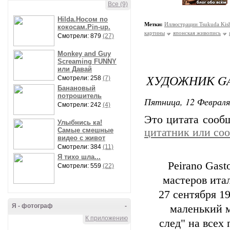
Все (9)
Hilda.Носом по
Метки:
Иллюстрации Tsukuda Kis
кокосам.Pin-up.
картины
японская живопись
Смотрели: 879
(27)
Monkey and Guy
Screaming FUNNY
или Давай
ХУДОЖНИК GA
Смотрели: 258
(7)
Банановый
потрошитель
Пятница, 12 Февраля
Смотрели: 242
(4)
Это цитата соо
Улыбнись ка!
Самые смешные
цитатник или со
видео с живот
Смотрели: 384
(11)
Я тихо шла...
Peirano Gas
Смотрели: 559
(22)
мастеров ита
27 сентября 19
Я - фотограф
-
маленький м
К приложению
след" на всех 