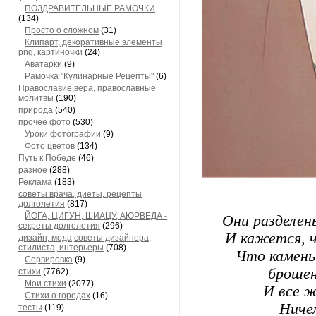
ПОЗДРАВИТЕЛЬНЫЕ РАМОЧКИ
(134)
Просто о сложном
(31)
Клипарт, декоративные элементы
png, картиночки
(24)
Аватарки
(9)
Рамочка "Кулинарные Рецепты"
(6)
Православие,вера, православные
молитвы
(190)
природа
(540)
прочее фото
(530)
Уроки фотографии
(9)
Фото цветов
(134)
Путь к Победе
(46)
разное
(288)
Реклама
(183)
советы врача, диеты, рецепты
долголетия
(817)
ЙОГА, ЦИГУН, ШИАЦУ, АЮРВЕДА -
Они разделен
секреты долголетия
(296)
И кажется, ч
дизайн, мода,советы дизайнера,
стилиста, интерьеры
(708)
Что камень
Сервировка
(9)
брошен
стихи
(7762)
Мои стихи
(2077)
И все ж
Стихи о городах
(16)
Ничем
тесты
(119)