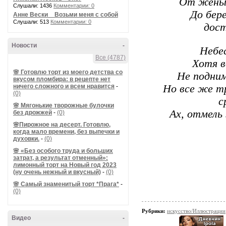
От жены 
Слушали: 1436
Комментарии: 0
До бере
Анне Вески _ Возьми меня с собой
Слушали: 513
Комментарии: 0
дост
Новости
-
Небес
Все (4787)
Хотя в
🌸 Готовлю торт из моего детства со
Не подним
вкусом пломбира: в рецепте нет
Но все же т
ничего сложного и всем нравится
-
(0)
с
🌸 Мягонькие творожные булочки
Ах, отмель 
без дрожжей
-
(0)
🌸Пирожное на десерт. Готовлю,
когда мало времени, без выпечки и
духовки.
-
(0)
🌸 «Без особого труда и больших
затрат, а результат отменный»:
лимонный торт на Новый год 2023
(ну очень нежный и вкусный)
-
(0)
🌸 Самый знаменитый торт *Прага*
-
(0)
Рубрики:
искусство/Иллюстрации
Видео
-