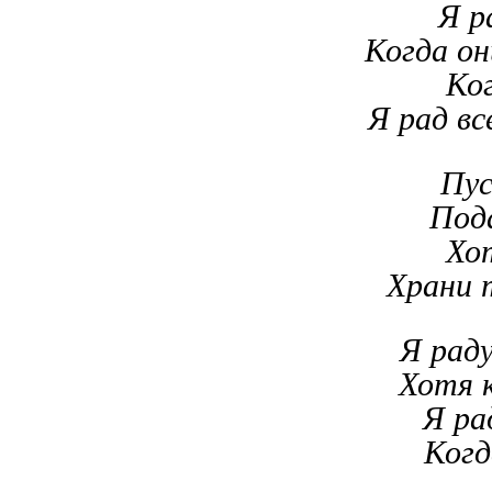
Я р
Когда он
Ког
Я рад вс
Пус
Пода
Хот
Храни 
Я рад
Хотя к
Я ра
Когд