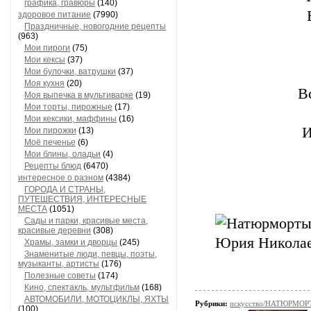
графика, гравюры
(140)
здоровое питание
(7990)
Праздничные, новогодние рецепты
(963)
Мои пироги
(75)
Мои кексы
(37)
Мои булочки, ватрушки
(37)
Моя кухня
(20)
В
Моя выпечка в мультиварке
(19)
Мои торты, пирожные
(17)
Мои кексики, маффины
(16)
И
Мои пирожки
(13)
Моё печенье
(6)
Мои блины, оладьи
(4)
Рецепты блюд
(6470)
интересное о разном
(4384)
ГОРОДА И СТРАНЫ,
ПУТЕШЕСТВИЯ, ИНТЕРЕСНЫЕ
МЕСТА
(1051)
Сады и парки, красивые места,
красивые деревни
(308)
Храмы, замки и дворцы
(245)
Знаменитые люди, певцы, поэты,
музыканты, артисты
(176)
Полезные советы
(174)
Кино, спектакль, мультфильм
(168)
АВТОМОБИЛИ, МОТОЦИКЛЫ, ЯХТЫ
Рубрики:
искусство/НАТЮРМОР
(100)