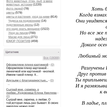
Фото животных, птиц, рыб, в мире
животных, истории
(1220)
Хоть б
фото людей
(78)
цветы
(579)
Когда взмах
цветы и растения, уход за ними
(814)
Они увидятся
Чудеса на подоконнике
(14)
чудотворные иконы
(12)
это надо знать женщине
(1522)
Но все же п
Уход за лицом
(700)
Маски для лица
(271)
наде
ЮМОР, ПОЗИТИВ
(459)
Доколе осе
Цитатник
-
Любимый мой
Все (19088)
Оформляем плеер картинкой
-
(0)
Разлучены 
Оформляем плеер картинкой -
линеечкой или картинкой - кнопкой.
Друг против
Имеем такой плеер: К...
Ты приплывеш
Друзьям с благодарностью...
-
(0)
...
И я развязыв
Сыграй мне, скрипка, о
к в
любви...Художница Елена Хмелева
-
(0)
Сыграй мне, скрипка, о любви, О
В ладье, п
той,которая лишь раз бывает. В своих
аккордах нежно повт...