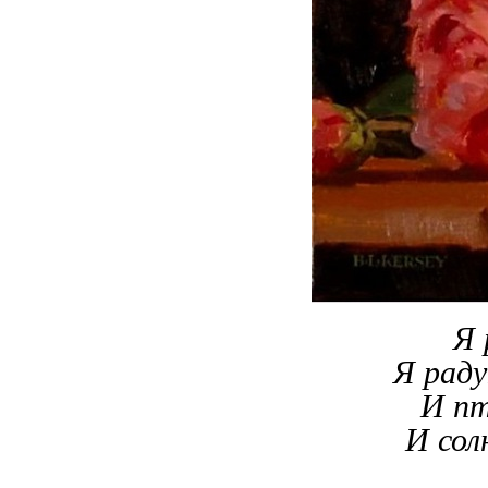
Я 
Я раду
И пт
И сол