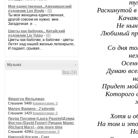
ту
Моя единственная...Американский
Раскинутой в 
художник Lee Bogle
-
(0)
Ты моя женщина единственная,
Качаяс
другой совсем не нужно мне.
Загадочная и ...
Не нын
Цветы как бабочки... Китайский
Любимый пр
художник Liu Yutao
-
(0)
Цветы как бабочки, а бабочки - цветы
Летят над нашей жизнью легкокрыло,
Со дня то
И падают, срывая...
не
Осенн
Музыка
-
Думаю все
Все (74)
н
Придет мой
Которого 
Франсуа Фельдман
Слушали: 5400
Комментарии: 0
Милен Фармер - J'attends
Слушали: 1423
Комментарии: 0
Хотя и об
Лаура Паузини (Laura Pausini)Дэвид
На том и это
Фостер (David Foster) Ричард Маркс
(Richard Marx) - one more time
Но
Слушали: 42951
Комментарии: 0
Николай Носков - Снег