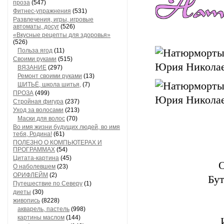
проза
(547)
Фитнес-упражнения
(531)
Развлечения, игры, игровые
автоматы, досуг
(526)
«Вкусные рецепты для здоровья»
(526)
Польза ягод
(11)
Своими руками
(515)
ВЯЗАНИЕ
(297)
Ремонт своими руками
(13)
ШИТЬЁ, школа шитья,
(7)
ПРОЗА
(499)
Стройная фигура
(237)
Уход за волосами
(213)
Маски для волос
(70)
Во имя жизни будущих людей, во имя
тебя, Родина!
(61)
ПОЛЕЗНО О КОМПЬЮТЕРАХ И
ПРОГРАММАХ
(54)
Цитата-картина
(45)
О
О наболевшем
(23)
ОРИФЛЕЙМ
(2)
Бут
Путешествие по Северу
(1)
диеты
(30)
живопись
(8228)
акварель, пастель
(998)
картины маслом
(144)