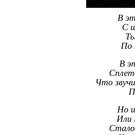
В эт
С 
Ты
По 
В э
Сплете
Что звучи
П
Но и
Или 
Стало 