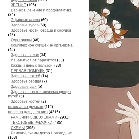
ЗРЕНИЕ
(106)
Варикоз, лечение и профилактика
(84)
Эфирные масла
(60)
Здоровье зубов
(60)
Здоровье крови, сердца и сосудов
(48)
Ода травам
(48)
Комплексное очищение организма.
(45)
Здоровье волос
(34)
Избавиться от паразитов
(33)
Каждый день с пользой!
(33)
ПЕРВАЯ ПОМОЩЬ
(31)
Здоровье ногтей
(14)
Здоровье сердца
(7)
Здоровые уши
(5)
Здоровье почек и мочевыводящих
путей
(5)
Здоровье костей
(2)
пожелание друзьям
(112)
полезно для дневника
(4315)
РАМОЧКИ С ДЕВУШКАМИ
(2931)
ТЕКСТОВЫЕ РАМОЧКИ
(485)
СХЕМЫ
(395)
Рамочки, схемы,декор Новогодние
(163)