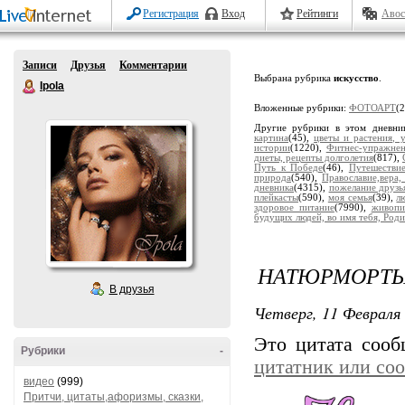
Регистрация
Вход
Рейтинги
Авос
Записи
Друзья
Комментарии
Выбрана рубрика
искусство
.
Ipola
Вложенные рубрики:
ФОТОАРТ
(
Другие рубрики в этом дневни
картина
(45),
цветы и растения, 
истории
(1220),
Фитнес-упражне
диеты, рецепты долголетия
(817),
Путь к Победе
(46),
Путешестви
природа
(540),
Православие,вера,
дневника
(4315),
пожелание друзь
плейкасты
(590),
моя семья
(39),
л
здоровое питание
(7990),
живопи
будущих людей, во имя тебя, Роди
НАТЮРМОРТЫ
В друзья
Четверг, 11 Февраля 
Это цитата соо
Рубрики
-
цитатник или со
видео
(999)
Притчи, цитаты,афоризмы, сказки,