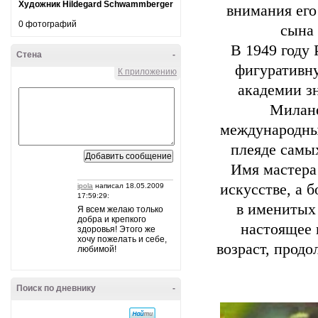
Художник Hildegard Schwammberger
внимания его
0 фотографий
сына 
В 1949 году 
Стена
-
фигуративну
К приложению
академии з
Милане
международных
плеяде самы
Имя мастера
искусстве, а 
ipola
написал 18.05.2009
17:59:29:
в именитых
Я всем желаю только
добра и крепкого
настоящее 
здоровья! Этого же
хочу пожелать и себе,
возраст, прод
любимой!
Поиск по дневнику
-