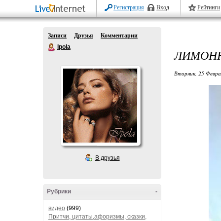
Регистрация
Вход
Рейтинги
Записи
Друзья
Комментарии
Ipola
ЛИМОНН
Вторник, 25 Февра
В друзья
Рубрики
-
видео
(999)
Притчи, цитаты,афоризмы, сказки,