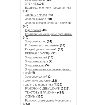
ЗРЕНИЕ
(106)
Варикоз, лечение и профилактика
(84)
Эфирные масла
(60)
Здоровье зубов
(60)
Здоровье крови, сердца и сосудов
(48)
Ода травам
(48)
Комплексное очищение организма.
(45)
Здоровье волос
(34)
Избавиться от паразитов
(33)
Каждый день с пользой!
(33)
ПЕРВАЯ ПОМОЩЬ
(31)
Здоровье ногтей
(14)
Здоровье сердца
(7)
Здоровые уши
(5)
Здоровье почек и мочевыводящих
путей
(5)
Здоровье костей
(2)
пожелание друзьям
(112)
полезно для дневника
(4315)
РАМОЧКИ С ДЕВУШКАМИ
(2931)
ТЕКСТОВЫЕ РАМОЧКИ
(485)
СХЕМЫ
(395)
Рамочки, схемы,декор Новогодние
(163)