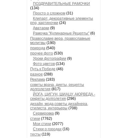
ПОЗДРАВИТЕЛЬНЫЕ РАМОЧКИ
(134)
Просто о сложном
(31)
Клипарт, декоративные элементы
png, картиночки
(24)
Аватарки
(9)
Рамочка "Кулинарные Рецепты"
(6)
Православие,вера, православные
молитвы
(190)
природа
(540)
прочее фото
(530)
Уроки фотографии
(9)
Фото цветов
(134)
Путь к Победе
(46)
разное
(288)
Реклама
(183)
советы врача, диеты, рецепты
долголетия
(817)
ЙОГА, ЦИГУН, ШИАЦУ, АЮРВЕДА -
секреты долголетия
(296)
дизайн, мода,советы дизайнера,
стилиста, интерьеры
(708)
Сервировка
(9)
стихи
(7762)
Мои стихи
(2077)
Стихи о городах
(16)
тесты
(119)