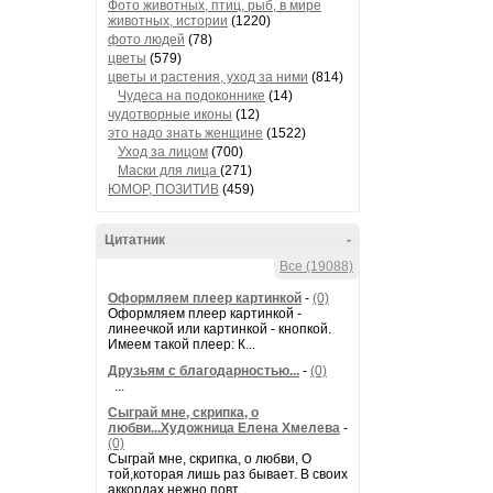
Фото животных, птиц, рыб, в мире
животных, истории
(1220)
фото людей
(78)
цветы
(579)
цветы и растения, уход за ними
(814)
Чудеса на подоконнике
(14)
чудотворные иконы
(12)
это надо знать женщине
(1522)
Уход за лицом
(700)
Маски для лица
(271)
ЮМОР, ПОЗИТИВ
(459)
Цитатник
-
Все (19088)
Оформляем плеер картинкой
-
(0)
Оформляем плеер картинкой -
линеечкой или картинкой - кнопкой.
Имеем такой плеер: К...
Друзьям с благодарностью...
-
(0)
...
Сыграй мне, скрипка, о
любви...Художница Елена Хмелева
-
(0)
Сыграй мне, скрипка, о любви, О
той,которая лишь раз бывает. В своих
аккордах нежно повт...