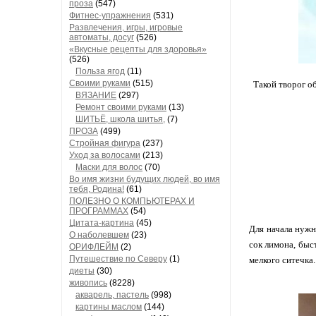
проза
(547)
Фитнес-упражнения
(531)
Развлечения, игры, игровые
автоматы, досуг
(526)
«Вкусные рецепты для здоровья»
(526)
Польза ягод
(11)
Своими руками
(515)
Такой творог о
ВЯЗАНИЕ
(297)
Ремонт своими руками
(13)
ШИТЬЁ, школа шитья,
(7)
ПРОЗА
(499)
Стройная фигура
(237)
Уход за волосами
(213)
Маски для волос
(70)
Во имя жизни будущих людей, во имя
тебя, Родина!
(61)
ПОЛЕЗНО О КОМПЬЮТЕРАХ И
ПРОГРАММАХ
(54)
Цитата-картина
(45)
Для начала нужн
О наболевшем
(23)
сок лимона, быс
ОРИФЛЕЙМ
(2)
Путешествие по Северу
(1)
мелкого ситечка.
диеты
(30)
живопись
(8228)
акварель, пастель
(998)
картины маслом
(144)