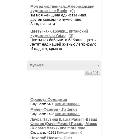
Моя единственная...Американский
художник Lee Bogle
-
(0)
Ты моя женщина единственная,
другой совсем не нужно мне.
Загадочная и ...
Цветы как бабочки... Китайский
художник Liu Yutao
-
(0)
Цветы как бабочки, а бабочки - цветы
Летят над нашей жизнью легкокрыло,
И падают, срывая...
Музыка
-
Все (74)
Франсуа Фельдман
Слушали: 5400
Комментарии: 0
Милен Фармер - J'attends
Слушали: 1423
Комментарии: 0
Лаура Паузини (Laura Pausini)Дэвид
Фостер (David Foster) Ричард Маркс
(Richard Marx) - one more time
Слушали: 42951
Комментарии: 0
Николай Носков - Снег