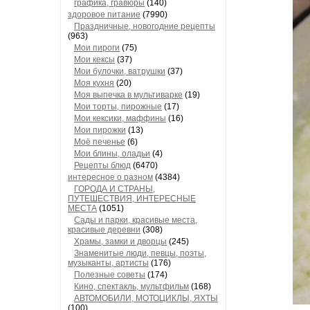
графика, гравюры
(140)
здоровое питание
(7990)
Праздничные, новогодние рецепты
(963)
Мои пироги
(75)
Мои кексы
(37)
Мои булочки, ватрушки
(37)
Моя кухня
(20)
Моя выпечка в мультиварке
(19)
Мои торты, пирожные
(17)
Мои кексики, маффины
(16)
Мои пирожки
(13)
Моё печенье
(6)
Мои блины, оладьи
(4)
Рецепты блюд
(6470)
интересное о разном
(4384)
ГОРОДА И СТРАНЫ,
ПУТЕШЕСТВИЯ, ИНТЕРЕСНЫЕ
МЕСТА
(1051)
Сады и парки, красивые места,
красивые деревни
(308)
Храмы, замки и дворцы
(245)
Знаменитые люди, певцы, поэты,
музыканты, артисты
(176)
Полезные советы
(174)
Кино, спектакль, мультфильм
(168)
АВТОМОБИЛИ, МОТОЦИКЛЫ, ЯХТЫ
(100)