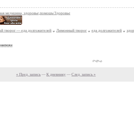
ная медицина, здоровье,помощь/Здоровье
й творог — еда долгожителей
Лимонный творог
еда долгожителей
здо
зователям
« Пред. запись
—
К дневнику
—
След. запись »