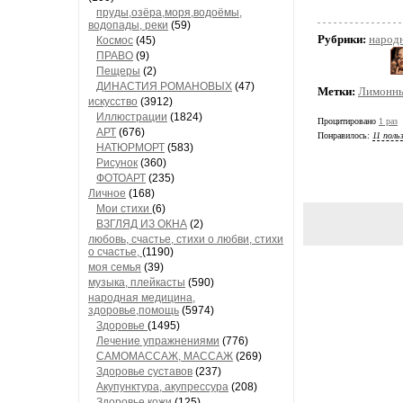
пруды,озёра,моря,водоёмы,
водопады, реки
(59)
Рубрики:
народ
Космос
(45)
ПРАВО
(9)
Пещеры
(2)
ДИНАСТИЯ РОМАНОВЫХ
(47)
Метки:
Лимонны
искусство
(3912)
Иллюстрации
(1824)
Процитировано
1 раз
АРТ
(676)
Понравилось:
11 поль
НАТЮРМОРТ
(583)
Рисунок
(360)
ФОТОАРТ
(235)
Личное
(168)
Мои стихи
(6)
ВЗГЛЯД ИЗ ОКНА
(2)
любовь, счастье, стихи о любви, стихи
о счастье,
(1190)
моя семья
(39)
музыка, плейкасты
(590)
народная медицина,
здоровье,помощь
(5974)
Здоровье
(1495)
Лечение упражнениями
(776)
САМОМАССАЖ, МАССАЖ
(269)
Здоровье суставов
(237)
Акупунктура, акупрессура
(208)
Здоровье кожи
(125)