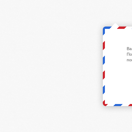
Ва
По
по