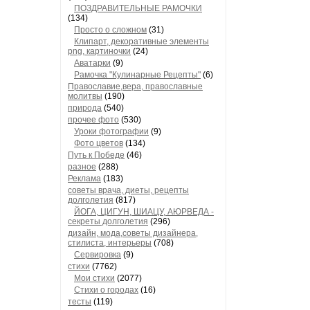
ПОЗДРАВИТЕЛЬНЫЕ РАМОЧКИ
(134)
Просто о сложном
(31)
Клипарт, декоративные элементы
png, картиночки
(24)
Аватарки
(9)
Рамочка "Кулинарные Рецепты"
(6)
Православие,вера, православные
молитвы
(190)
природа
(540)
прочее фото
(530)
Уроки фотографии
(9)
Фото цветов
(134)
Путь к Победе
(46)
разное
(288)
Реклама
(183)
советы врача, диеты, рецепты
долголетия
(817)
ЙОГА, ЦИГУН, ШИАЦУ, АЮРВЕДА -
секреты долголетия
(296)
дизайн, мода,советы дизайнера,
стилиста, интерьеры
(708)
Сервировка
(9)
стихи
(7762)
Мои стихи
(2077)
Стихи о городах
(16)
тесты
(119)