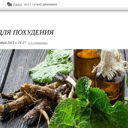
Авось
из (+ сутки) дневников
ДЛЯ ПОХУДЕНИЯ
ября 2022 г. 14:27
+ в цитатник