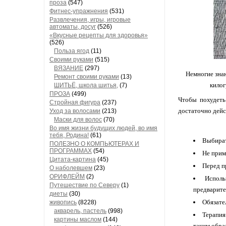
проза
(547)
Фитнес-упражнения
(531)
Развлечения, игры, игровые
автоматы, досуг
(526)
«Вкусные рецепты для здоровья»
(526)
Польза ягод
(11)
Своими руками
(515)
ВЯЗАНИЕ
(297)
Немногие знаю
Ремонт своими руками
(13)
килог
ШИТЬЁ, школа шитья,
(7)
ПРОЗА
(499)
Чтобы похудеть
Стройная фигура
(237)
достаточно дейс
Уход за волосами
(213)
Маски для волос
(70)
Во имя жизни будущих людей, во имя
тебя, Родина!
(61)
Выбират
ПОЛЕЗНО О КОМПЬЮТЕРАХ И
ПРОГРАММАХ
(54)
Не прим
Цитата-картина
(45)
Перед п
О наболевшем
(23)
ОРИФЛЕЙМ
(2)
Исполь
Путешествие по Северу
(1)
предварите
диеты
(30)
Обязате
живопись
(8228)
акварель, пастель
(998)
Терапия
картины маслом
(144)
таким обра