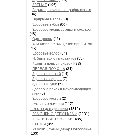
ЗРЕНИЕ
(106)
Варикоз, лечение и профилактика
(84)
Эфирные масла
(60)
Здоровье зубов
(60)
Здоровье крови, сердца и сосудов
(48)
Ода травам
(48)
Комплексное очищение организма.
(45)
Здоровье волос
(34)
Избавиться от паразитов
(33)
Каждый день с пользой!
(33)
ПЕРВАЯ ПОМОЩЬ
(31)
Здоровье ногтей
(14)
Здоровье сердца
(7)
Здоровые уши
(5)
Здоровье почек и мочевыводящих
путей
(5)
Здоровье костей
(2)
пожелание друзьям
(112)
полезно для дневника
(4315)
РАМОЧКИ С ДЕВУШКАМИ
(2931)
ТЕКСТОВЫЕ РАМОЧКИ
(485)
СХЕМЫ
(395)
Рамочки, схемы,декор Новогодние
(163)