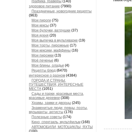
графика, гравюры
(140)
здоровое питание
(7990)
Праздничные, новогодние рецепты
(963)
Мои пироги
(75)
Мои кексы
(37)
Мои булочки, ватрушки
(37)
Моя кухня
(20)
Моя выпечка в мультиварке
(19)
Мои торты, пирожные
(17)
Мои кексики, маффины
(16)
Мои пирожки
(13)
Моё печенье
(6)
Мои блины, оладьи
(4)
Рецепты блюд
(6470)
интересное о разном
(4384)
ГОРОДА И СТРАНЫ,
ПУТЕШЕСТВИЯ, ИНТЕРЕСНЫЕ
МЕСТА
(1051)
Сады и парки, красивые места,
красивые деревни
(308)
Храмы, замки и дворцы
(245)
Знаменитые люди, певцы, поэты,
музыканты, артисты
(176)
Полезные советы
(174)
Кино, спектакль, мультфильм
(168)
АВТОМОБИЛИ, МОТОЦИКЛЫ, ЯХТЫ
(100)