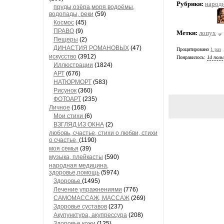
Рубрики:
народ
пруды,озёра,моря,водоёмы,
водопады, реки
(59)
Космос
(45)
ПРАВО
(9)
Метки:
лопух
Пещеры
(2)
ДИНАСТИЯ РОМАНОВЫХ
(47)
Процитировано
1 раз
искусство
(3912)
Понравилось:
14 поль
Иллюстрации
(1824)
АРТ
(676)
НАТЮРМОРТ
(583)
Рисунок
(360)
ФОТОАРТ
(235)
Личное
(168)
Мои стихи
(6)
ВЗГЛЯД ИЗ ОКНА
(2)
любовь, счастье, стихи о любви, стихи
о счастье,
(1190)
моя семья
(39)
музыка, плейкасты
(590)
народная медицина,
здоровье,помощь
(5974)
Здоровье
(1495)
Лечение упражнениями
(776)
САМОМАССАЖ, МАССАЖ
(269)
Здоровье суставов
(237)
Акупунктура, акупрессура
(208)
Здоровье кожи
(125)