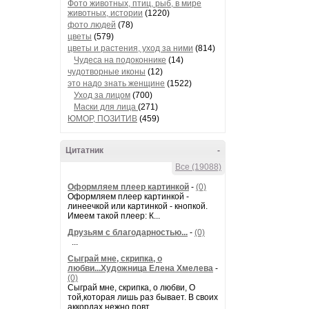
Фото животных, птиц, рыб, в мире
животных, истории
(1220)
фото людей
(78)
цветы
(579)
цветы и растения, уход за ними
(814)
Чудеса на подоконнике
(14)
чудотворные иконы
(12)
это надо знать женщине
(1522)
Уход за лицом
(700)
Маски для лица
(271)
ЮМОР, ПОЗИТИВ
(459)
Цитатник
-
Все (19088)
Оформляем плеер картинкой
-
(0)
Оформляем плеер картинкой -
линеечкой или картинкой - кнопкой.
Имеем такой плеер: К...
Друзьям с благодарностью...
-
(0)
...
Сыграй мне, скрипка, о
любви...Художница Елена Хмелева
-
(0)
Сыграй мне, скрипка, о любви, О
той,которая лишь раз бывает. В своих
аккордах нежно повт...