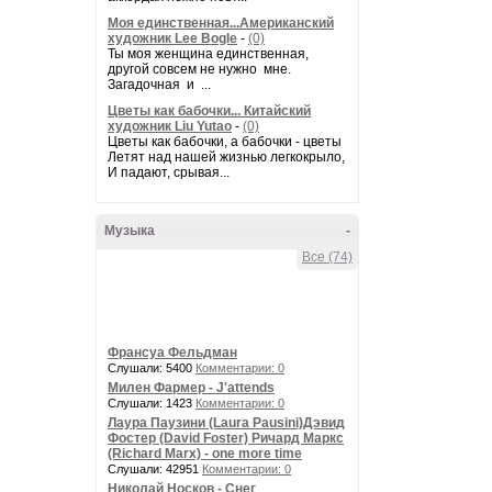
Моя единственная...Американский
художник Lee Bogle
-
(0)
Ты моя женщина единственная,
другой совсем не нужно мне.
Загадочная и ...
Цветы как бабочки... Китайский
художник Liu Yutao
-
(0)
Цветы как бабочки, а бабочки - цветы
Летят над нашей жизнью легкокрыло,
И падают, срывая...
Музыка
-
Все (74)
Франсуа Фельдман
Слушали: 5400
Комментарии: 0
Милен Фармер - J'attends
Слушали: 1423
Комментарии: 0
Лаура Паузини (Laura Pausini)Дэвид
Фостер (David Foster) Ричард Маркс
(Richard Marx) - one more time
Слушали: 42951
Комментарии: 0
Николай Носков - Снег