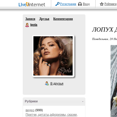
Регистрация
Вход
Рейтинги
Записи
Друзья
Комментарии
Ipola
ЛОПУХ 
Понедельник, 28 Но
В друзья
Рубрики
-
видео
(999)
Притчи, цитаты,афоризмы, сказки,