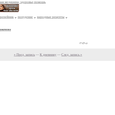
ная медицина, здоровье,помощь
репейник
похудение
народные рецепты
зователям
« Пред. запись
—
К дневнику
—
След. запись »