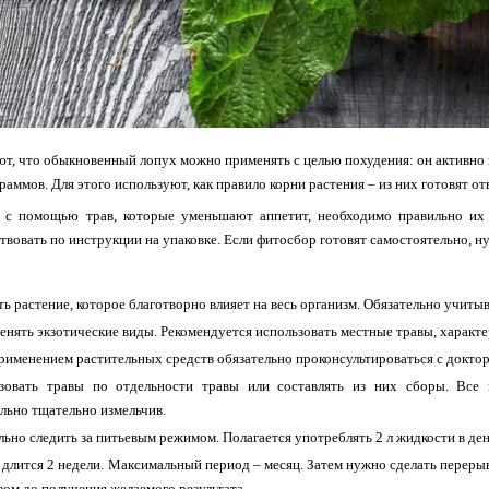
т, что обыкновенный лопух можно применять с целью похудения: он активно п
раммов. Для этого используют, как правило корни растения – из них готовят от
 с помощью трав, которые уменьшают аппетит, необходимо правильно их 
твовать по инструкции на упаковке. Если фитосбор готовят самостоятельно, 
ь растение, которое благотворно влияет на весь организм. Обязательно учиты
енять экзотические виды. Рекомендуется использовать местные травы, характ
рименением растительных средств обязательно проконсультироваться с докто
зовать травы по отдельности травы или составлять из них сборы. Все
льно тщательно измельчив.
льно следить за питьевым режимом. Полагается употреблять 2 л жидкости в ден
 длится 2 недели. Максимальный период – месяц. Затем нужно сделать перерыв
зом до получения желаемого результата.