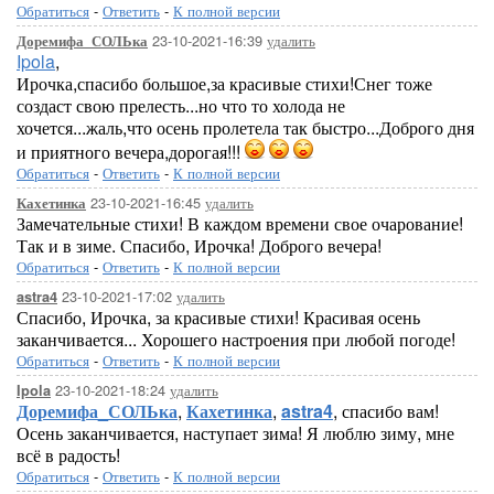
Обратиться
-
Ответить
-
К полной версии
23-10-2021-16:39
удалить
Доремифа_СОЛЬка
Ipola
,
Ирочка,спасибо большое,за красивые стихи!Снег тоже
создаст свою прелесть...но что то холода не
хочется...жаль,что осень пролетела так быстро...Доброго дня
и приятного вечера,дорогая!!!
Обратиться
-
Ответить
-
К полной версии
23-10-2021-16:45
удалить
Кахетинка
Замечательные стихи! В каждом времени свое очарование!
Так и в зиме. Спасибо, Ирочка! Доброго вечера!
Обратиться
-
Ответить
-
К полной версии
23-10-2021-17:02
удалить
astra4
Спасибо, Ирочка, за красивые стихи! Красивая осень
заканчивается... Хорошего настроения при любой погоде!
Обратиться
-
Ответить
-
К полной версии
23-10-2021-18:24
удалить
Ipola
Доремифа_СОЛЬка
,
Кахетинка
,
astra4
, спасибо вам!
Осень заканчивается, наступает зима! Я люблю зиму, мне
всё в радость!
Обратиться
-
Ответить
-
К полной версии