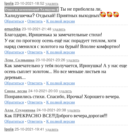
23-10-2021-18:52
удалить
Ipola
Ты не приболела ли,
Ответ на комментарий Халидуша
#
Халидушечка? Отдыхай! Приятных выходных!
Обратиться
-
Ответить
-
К полной версии
23-10-2021-21:48
удалить
emuchka
Благодарю, Иришенька за замечательные стихи!
У еас по прогнозу осень ещё нас порадует теплом, хотя
наряд сменился с золотого на бурый! Вполне комфортно!
Обратиться
-
Ответить
-
К полной версии
23-10-2021-23:26
удалить
Лена_Солнышко
Как замечательно у тебя получается, Иринушка! А у нас еще
осень сыплет золотом... Но все меньше листьев на
деревьях...
Обратиться
-
Ответить
-
К полной версии
24-10-2021-20:03
удалить
Снова_весна
Понравились стихи. Спасибо, Ирочка! Хорошего вечера.
Обратиться
-
Ответить
-
К полной версии
24-10-2021-20:38
удалить
Алла_Студентова
Как ПРЕКРАСНО ВСЕ!!!Доброго вечера,дорогая!!!
Обратиться
-
Ответить
-
К полной версии
25-10-2021-19:41
удалить
Ipola