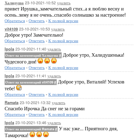
23-10-2021-10:52
удалить
Халидуша
привет Ирушка,,замечательный стих..а я люблю весну и
осень..зиму я не очень..спасибо солнышко за настроение!
Обратиться
-
Ответить
-
К полной версии
23-10-2021-10:53
удалить
vit4109
Доброе утро! Замечательно!
Обратиться
-
Ответить
-
К полной версии
23-10-2021-11:40
удалить
Ipola
Доброе утро, Халидушенька!
Ответ на комментарий Халидуша
#
Чудесного дня!
Обратиться
-
Ответить
-
К полной версии
23-10-2021-11:41
удалить
Ipola
Доброе утро, Виталий! Успехов
Ответ на комментарий vit4109
#
тебе!
Обратиться
-
Ответить
-
К полной версии
23-10-2021-13:32
удалить
Ramata
Спасибо Ирочка Да снег не за горами
Обратиться
-
Ответить
-
К полной версии
23-10-2021-13:46
удалить
Ipola
У нас уже... Приятного дня,
Ответ на комментарий Ramata
#
Тамарочка!