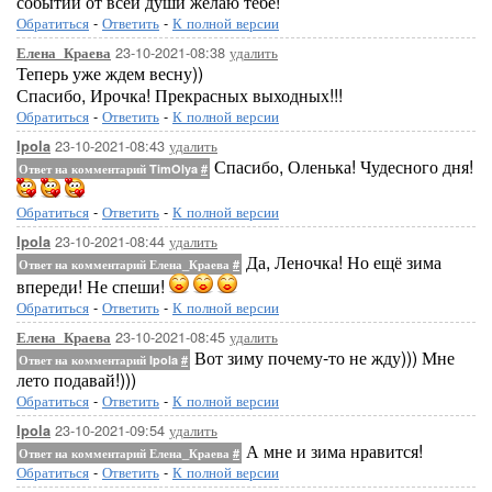
событий от всей души желаю тебе!
Обратиться
-
Ответить
-
К полной версии
23-10-2021-08:38
удалить
Елена_Краева
Теперь уже ждем весну))
Спасибо, Ирочка! Прекрасных выходных!!!
Обратиться
-
Ответить
-
К полной версии
23-10-2021-08:43
удалить
Ipola
Спасибо, Оленька! Чудесного дня!
Ответ на комментарий TimOlya
#
Обратиться
-
Ответить
-
К полной версии
23-10-2021-08:44
удалить
Ipola
Да, Леночка! Но ещё зима
Ответ на комментарий Елена_Краева
#
впереди! Не спеши!
Обратиться
-
Ответить
-
К полной версии
23-10-2021-08:45
удалить
Елена_Краева
Вот зиму почему-то не жду))) Мне
Ответ на комментарий Ipola
#
лето подавай!)))
Обратиться
-
Ответить
-
К полной версии
23-10-2021-09:54
удалить
Ipola
А мне и зима нравится!
Ответ на комментарий Елена_Краева
#
Обратиться
-
Ответить
-
К полной версии