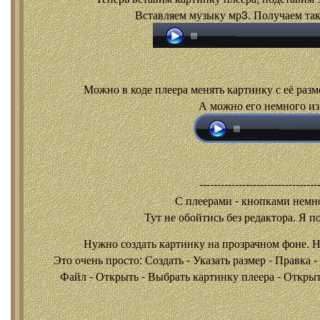
Вставляем музыку мр3. Получаем так
Можно в коде плеера менять картинку с её разм
А можно его немного из
---------------------------------
С плеерами - кнопками
немно
Тут не обойтись без редактора. Я п
Нужно создать картинку на прозрачном фоне. 
Это очень просто: Создать - Указать размер - Правка 
Файл - Открыть - Выбрать картинку плеера - Открыть