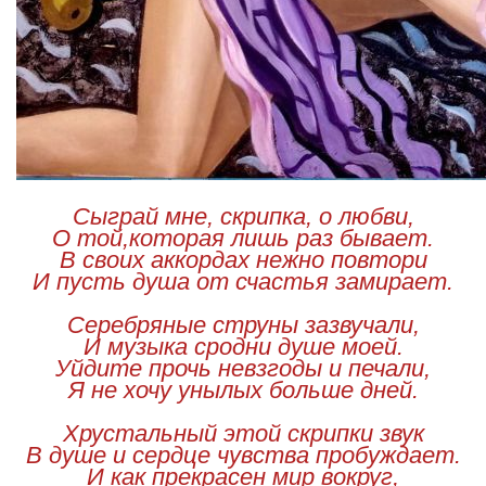
Сыграй мне, скрипка, о любви,
О той,которая лишь раз бывает.
В своих аккордах нежно повтори
И пусть душа от счастья замирает.
Серебряные струны зазвучали,
И музыка сродни душе моей.
Уйдите прочь невзгоды и печали,
Я не хочу унылых больше дней.
Хрустальный этой скрипки звук
В душе и сердце чувства пробуждает.
И как прекрасен мир вокруг,