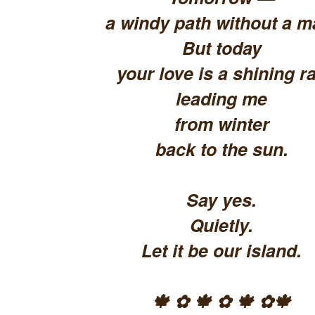
a windy path without a m
But today
your love is a shining ra
leading me
from winter
back to the sun.
Say yes.
Quietly.
Let it be our island.
🍁 ✿ 🍁 ✿ 🍁 ✿🍁