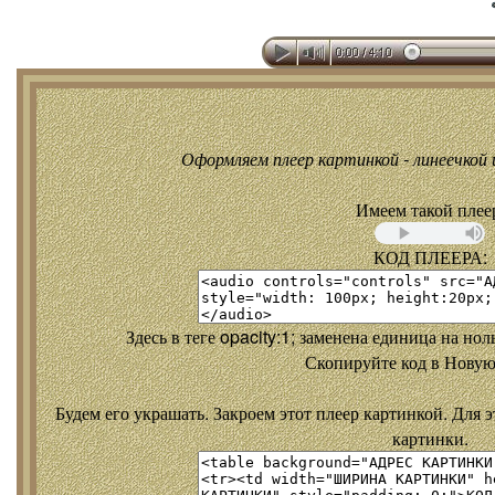
Оформляем плеер картинкой - линеечкой и
Имеем такой плее
КОД ПЛЕЕРА:
Здесь в теге opacity:1; заменена единица на но
Скопируйте код в Новую
Будем его украшать. Закроем этот плеер картинкой. Для э
картинки.