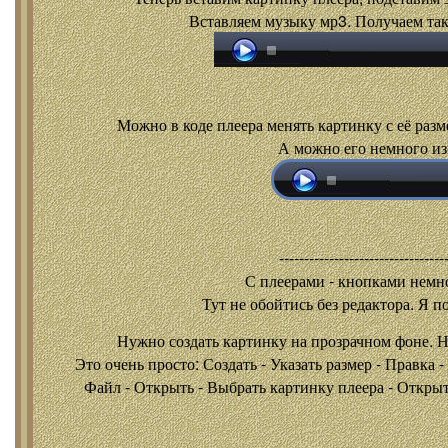
Вставляем музыку мр3. Получаем так
Можно в коде плеера менять картинку с её разм
А можно его немного из
---------------------------------
С плеерами - кнопками
немно
Тут не обойтись без редактора. Я п
Нужно создать картинку на прозрачном фоне. 
Это очень просто: Создать - Указать размер - Правка 
Файл - Открыть - Выбрать картинку плеера - Открыть