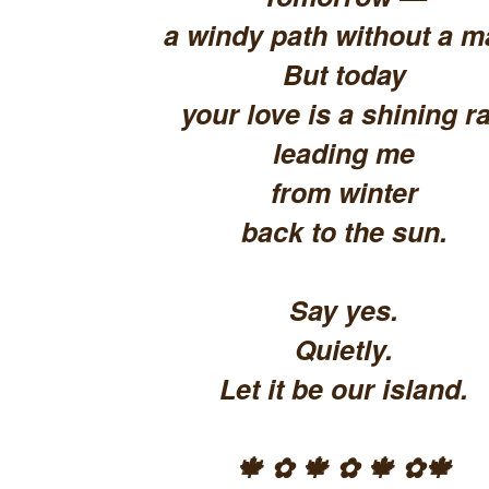
a windy path without a m
But today
your love is a shining ra
leading me
from winter
back to the sun.
Say yes.
Quietly.
Let it be our island.
🍁 ✿ 🍁 ✿ 🍁 ✿🍁