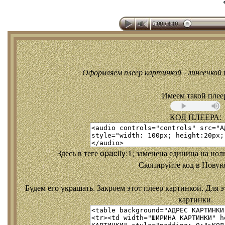
Оформляем плеер картинкой - линеечкой и
Имеем такой плее
КОД ПЛЕЕРА:
Здесь в теге opacity:1; заменена единица на но
Скопируйте код в Новую
Будем его украшать. Закроем этот плеер картинкой. Для э
картинки.