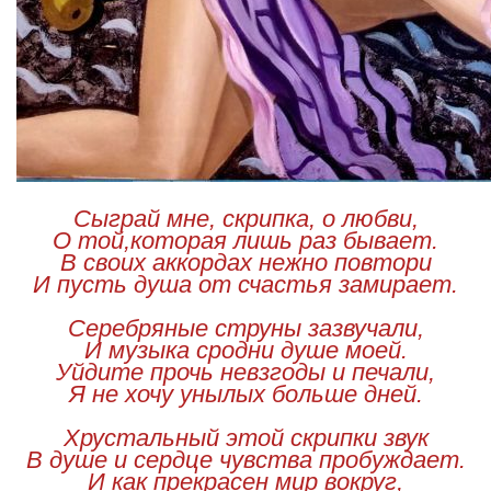
Сыграй мне, скрипка, о любви,
О той,которая лишь раз бывает.
В своих аккордах нежно повтори
И пусть душа от счастья замирает.
Серебряные струны зазвучали,
И музыка сродни душе моей.
Уйдите прочь невзгоды и печали,
Я не хочу унылых больше дней.
Хрустальный этой скрипки звук
В душе и сердце чувства пробуждает.
И как прекрасен мир вокруг,