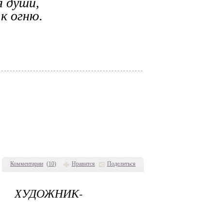
 души,
к огню.
Комментарии
(
10
)
Нравится
Поделиться
 ХУДОЖНИК-