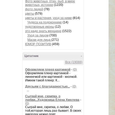
Фото животных, птиц, рыб, в мире
животных, истории
(1220)
фото людей
(78)
цветы
(579)
цветы и растения, уход за ними
(814)
Чудеса на подоконнике
(14)
чудотворные иконы
(12)
это надо знать женщине
(1522)
Уход за лицом
(700)
Маски для лица
(271)
ЮМОР, ПОЗИТИВ
(459)
Цитатник
-
Все (19088)
Оформляем плеер картинкой
-
(0)
Оформляем плеер картинкой -
линеечкой или картинкой - кнопкой.
Имеем такой плеер: К...
Друзьям с благодарностью...
-
(0)
...
Сыграй мне, скрипка, о
любви...Художница Елена Хмелева
-
(0)
Сыграй мне, скрипка, о любви, О
той,которая лишь раз бывает. В своих
аккордах нежно повт...