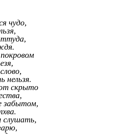
я чудо,
льзя,
оттуда,
ждя.
 покровом
езя,
слово,
ь нельзя.
уют скрыто
ества,
е забытом,
лхва.
я слушать,
зарю,