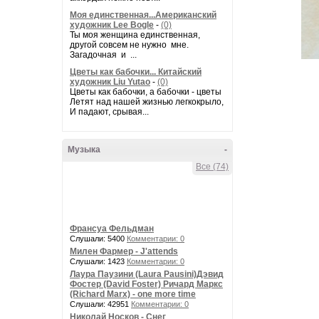
Моя единственная...Американский
художник Lee Bogle
-
(0)
Ты моя женщина единственная,
другой совсем не нужно мне.
Загадочная и ...
Цветы как бабочки... Китайский
художник Liu Yutao
-
(0)
Цветы как бабочки, а бабочки - цветы
Летят над нашей жизнью легкокрыло,
И падают, срывая...
Музыка
-
Все (74)
Франсуа Фельдман
Слушали: 5400
Комментарии: 0
Милен Фармер - J'attends
Слушали: 1423
Комментарии: 0
Лаура Паузини (Laura Pausini)Дэвид
Фостер (David Foster) Ричард Маркс
(Richard Marx) - one more time
Слушали: 42951
Комментарии: 0
Николай Носков - Снег