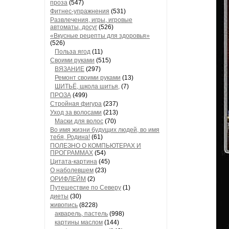
проза
(547)
Фитнес-упражнения
(531)
Развлечения, игры, игровые
автоматы, досуг
(526)
«Вкусные рецепты для здоровья»
(526)
Польза ягод
(11)
Своими руками
(515)
ВЯЗАНИЕ
(297)
Ремонт своими руками
(13)
ШИТЬЁ, школа шитья,
(7)
ПРОЗА
(499)
Стройная фигура
(237)
Уход за волосами
(213)
Маски для волос
(70)
Во имя жизни будущих людей, во имя
тебя, Родина!
(61)
ПОЛЕЗНО О КОМПЬЮТЕРАХ И
ПРОГРАММАХ
(54)
Цитата-картина
(45)
О наболевшем
(23)
ОРИФЛЕЙМ
(2)
Путешествие по Северу
(1)
диеты
(30)
живопись
(8228)
акварель, пастель
(998)
картины маслом
(144)