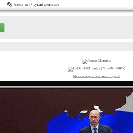
Авось
из (+ сутки) дневников
Меня всегда можно найти здесь!