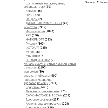
Четверг, 20 Август
пруды,озёра,моря,водоёмы,
водопады, реки
(59)
Космос
(45)
ПРАВО
(9)
Пещеры
(2)
ДИНАСТИЯ РОМАНОВЫХ
(47)
искусство
(3912)
Иллюстрации
(1824)
АРТ
(676)
НАТЮРМОРТ
(583)
Рисунок
(360)
ФОТОАРТ
(235)
Личное
(168)
Мои стихи
(6)
ВЗГЛЯД ИЗ ОКНА
(2)
любовь, счастье, стихи о любви, стихи
о счастье,
(1190)
моя семья
(39)
музыка, плейкасты
(590)
народная медицина,
здоровье,помощь
(5974)
Здоровье
(1495)
Лечение упражнениями
(776)
САМОМАССАЖ, МАССАЖ
(269)
Здоровье суставов
(237)
Акупунктура, акупрессура
(208)
Здоровье кожи
(125)