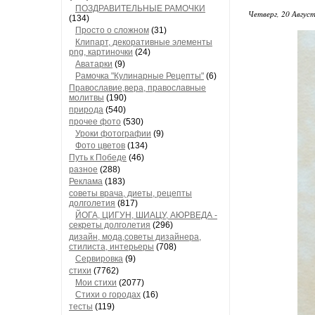
ПОЗДРАВИТЕЛЬНЫЕ РАМОЧКИ
Четверг, 20 Август
(134)
Просто о сложном
(31)
Клипарт, декоративные элементы
png, картиночки
(24)
Аватарки
(9)
Рамочка "Кулинарные Рецепты"
(6)
Православие,вера, православные
молитвы
(190)
природа
(540)
прочее фото
(530)
Уроки фотографии
(9)
Фото цветов
(134)
Путь к Победе
(46)
разное
(288)
Реклама
(183)
советы врача, диеты, рецепты
долголетия
(817)
ЙОГА, ЦИГУН, ШИАЦУ, АЮРВЕДА -
секреты долголетия
(296)
дизайн, мода,советы дизайнера,
стилиста, интерьеры
(708)
Сервировка
(9)
стихи
(7762)
Мои стихи
(2077)
Стихи о городах
(16)
тесты
(119)