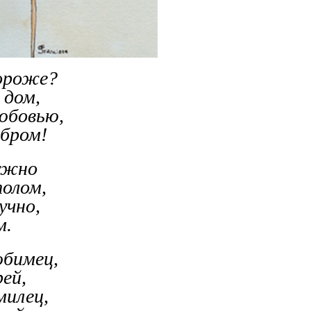
ороже?
 дом,
любовью,
бром!
ужно
олом,
учно,
м.
юбимец,
рей,
милец,