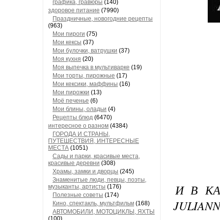
графика, гравюры
(140)
здоровое питание
(7990)
Праздничные, новогодние рецепты
(963)
Мои пироги
(75)
Мои кексы
(37)
Мои булочки, ватрушки
(37)
Моя кухня
(20)
Моя выпечка в мультиварке
(19)
Мои торты, пирожные
(17)
Мои кексики, маффины
(16)
Мои пирожки
(13)
Моё печенье
(6)
Мои блины, оладьи
(4)
Рецепты блюд
(6470)
интересное о разном
(4384)
ГОРОДА И СТРАНЫ,
ПУТЕШЕСТВИЯ, ИНТЕРЕСНЫЕ
МЕСТА
(1051)
Сады и парки, красивые места,
красивые деревни
(308)
Храмы, замки и дворцы
(245)
Знаменитые люди, певцы, поэты,
И В К
музыканты, артисты
(176)
Полезные советы
(174)
JULIANN
Кино, спектакль, мультфильм
(168)
АВТОМОБИЛИ, МОТОЦИКЛЫ, ЯХТЫ
(100)