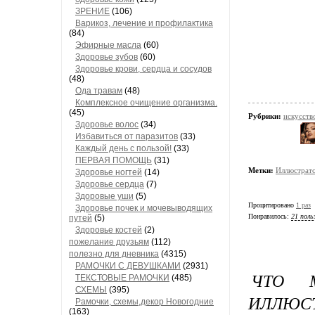
ЗРЕНИЕ
(106)
Варикоз, лечение и профилактика
(84)
Эфирные масла
(60)
Здоровье зубов
(60)
Здоровье крови, сердца и сосудов
(48)
Ода травам
(48)
Комплексное очищение организма.
(45)
Рубрики:
искусств
Здоровье волос
(34)
Избавиться от паразитов
(33)
Каждый день с пользой!
(33)
ПЕРВАЯ ПОМОЩЬ
(31)
Метки:
Иллюстрато
Здоровье ногтей
(14)
Здоровье сердца
(7)
Здоровые уши
(5)
Процитировано
1 раз
Здоровье почек и мочевыводящих
Понравилось:
21 поль
путей
(5)
Здоровье костей
(2)
пожелание друзьям
(112)
полезно для дневника
(4315)
РАМОЧКИ С ДЕВУШКАМИ
(2931)
ЧТО 
ТЕКСТОВЫЕ РАМОЧКИ
(485)
СХЕМЫ
(395)
ИЛЛЮСТ
Рамочки, схемы,декор Новогодние
(163)