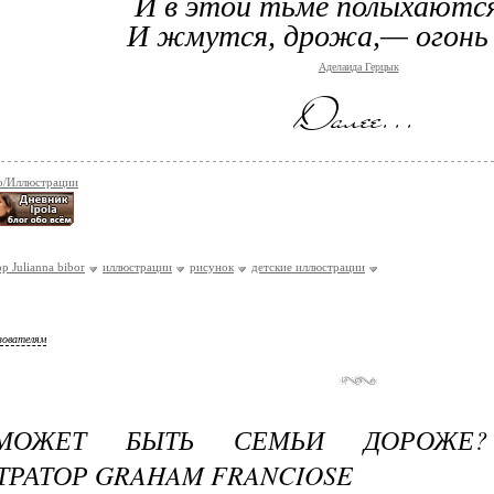
И в этой тьме полыхаются
И жмутся, дрожа,— огонь 
Аделаида Герцык
о/Иллюстрации
р Julianna bibor
иллюстрации
рисунок
детские иллюстрации
зователям
МОЖЕТ БЫТЬ СЕМЬИ ДОРОЖЕ?
РАТОР GRAHAM FRANCIOSE