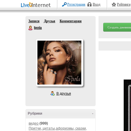
Регистрация
Вход
Рейтинги
Записи
Друзья
Комментарии
Создать дневник
Ipola
В друзья
Рубрики
-
видео
(999)
Притчи, цитаты,афоризмы, сказки,