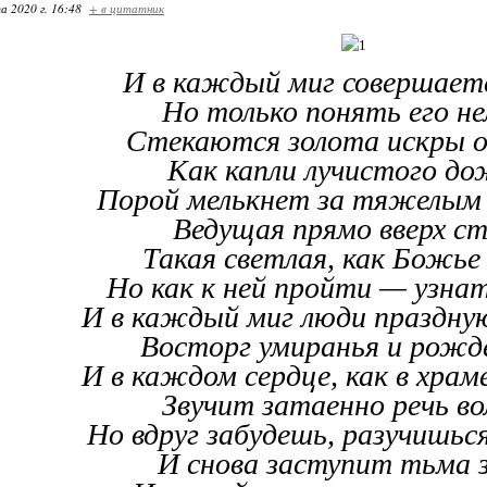
а 2020 г. 16:48
+ в цитатник
И в каждый миг совершаетс
Но только понять его не
Стекаются золота искры 
Как капли лучистого до
Порой мелькнет за тяжелым
Ведущая прямо вверх ст
Такая светлая, как Божье 
Но как к ней пройти — узнат
И в каждый миг люди праздн
Восторг умиранья и рожд
И в каждом сердце, как в храм
Звучит затаенно речь во
Но вдруг забудешь, разучишьс
И снова заступит тьма 