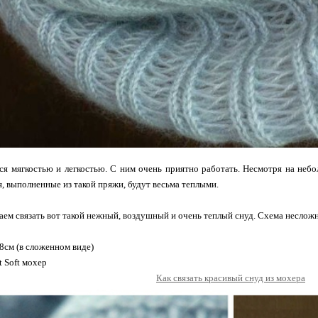
ся мягкостью и легкостью. С ним очень приятно работать. Несмотря на неб
, выполненные из такой пряжи, будут весьма теплыми.
аем связать вот такой нежный, воздушный и очень теплый снуд. Схема несложн
28см (в сложенном виде)
t Soft мохер
Как связать красивый снуд из мохера