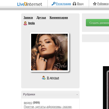
Регистрация
Вход
Рейтинги
Записи
Друзья
Комментарии
Создать дневник
Ipola
В друзья
Рубрики
-
видео
(999)
Притчи, цитаты,афоризмы, сказки,