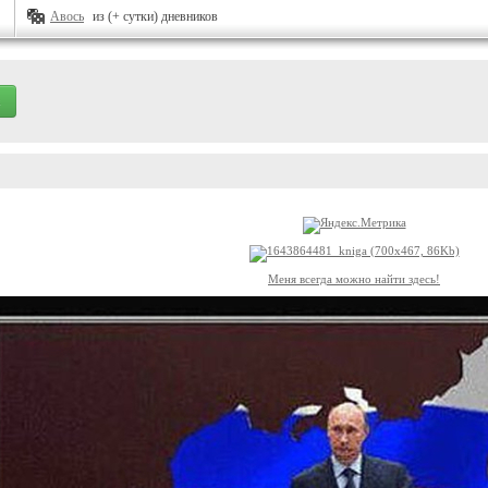
Авось
из (+ сутки) дневников
Меня всегда можно найти здесь!