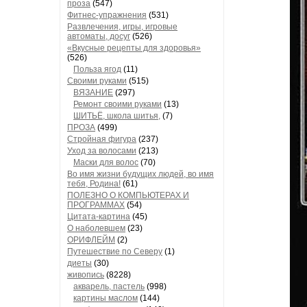
проза
(547)
Фитнес-упражнения
(531)
Развлечения, игры, игровые
автоматы, досуг
(526)
«Вкусные рецепты для здоровья»
(526)
Польза ягод
(11)
Своими руками
(515)
ВЯЗАНИЕ
(297)
Ремонт своими руками
(13)
ШИТЬЁ, школа шитья,
(7)
ПРОЗА
(499)
Стройная фигура
(237)
Уход за волосами
(213)
Маски для волос
(70)
Во имя жизни будущих людей, во имя
тебя, Родина!
(61)
ПОЛЕЗНО О КОМПЬЮТЕРАХ И
ПРОГРАММАХ
(54)
Цитата-картина
(45)
О наболевшем
(23)
ОРИФЛЕЙМ
(2)
Путешествие по Северу
(1)
диеты
(30)
живопись
(8228)
акварель, пастель
(998)
картины маслом
(144)