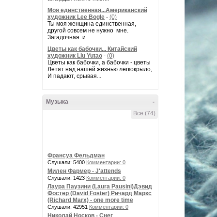
Моя единственная...Американский
художник Lee Bogle
-
(0)
Ты моя женщина единственная,
другой совсем не нужно мне.
Загадочная и ...
Цветы как бабочки... Китайский
художник Liu Yutao
-
(0)
Цветы как бабочки, а бабочки - цветы
Летят над нашей жизнью легкокрыло,
И падают, срывая...
Музыка
-
Все (74)
Франсуа Фельдман
Слушали: 5400
Комментарии: 0
Милен Фармер - J'attends
Слушали: 1423
Комментарии: 0
Лаура Паузини (Laura Pausini)Дэвид
Фостер (David Foster) Ричард Маркс
(Richard Marx) - one more time
Слушали: 42951
Комментарии: 0
Николай Носков - Снег