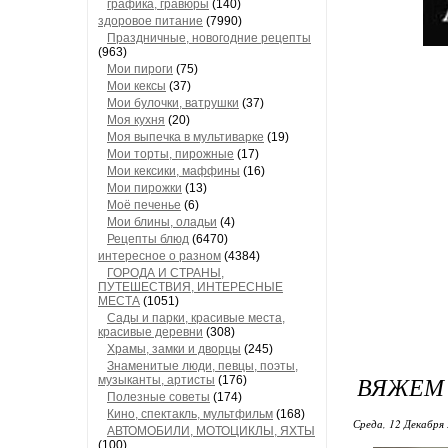
графика, гравюры
(140)
здоровое питание
(7990)
Праздничные, новогодние рецепты
(963)
Мои пироги
(75)
Мои кексы
(37)
Мои булочки, ватрушки
(37)
Моя кухня
(20)
Моя выпечка в мультиварке
(19)
Мои торты, пирожные
(17)
Мои кексики, маффины
(16)
Мои пирожки
(13)
Моё печенье
(6)
Мои блины, оладьи
(4)
Рецепты блюд
(6470)
интересное о разном
(4384)
ГОРОДА И СТРАНЫ,
ПУТЕШЕСТВИЯ, ИНТЕРЕСНЫЕ
МЕСТА
(1051)
Сады и парки, красивые места,
красивые деревни
(308)
Храмы, замки и дворцы
(245)
Знаменитые люди, певцы, поэты,
ВЯЖЕМ 
музыканты, артисты
(176)
Полезные советы
(174)
Кино, спектакль, мультфильм
(168)
Среда, 12 Декабря 
АВТОМОБИЛИ, МОТОЦИКЛЫ, ЯХТЫ
(100)