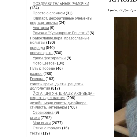
ПОЗДРАВИТЕЛЬНЫЕ РАМОЧКИ
(134)
Среда, 12 Декабря 
Просто о сложном
(31)
Клипарт, декоративные элементы
png, картиночки
(24)
Аватарки
(9)
Рамочка "Кулинарные Рецепты"
(6)
Православие,вера, православные
молитвы
(190)
природа
(540)
прочее фото
(530)
Уроки фотографии
(9)
Фото цветов
(134)
Путь к Победе
(46)
разное
(288)
Реклама
(183)
советы врача, диеты, рецепты
долголетия
(817)
ЙОГА, ЦИГУН, ШИАЦУ, АЮРВЕДА -
секреты долголетия
(296)
дизайн, мода,советы дизайнера,
стилиста, интерьеры
(708)
Сервировка
(9)
стихи
(7762)
Мои стихи
(2077)
Стихи о городах
(16)
тесты
(119)