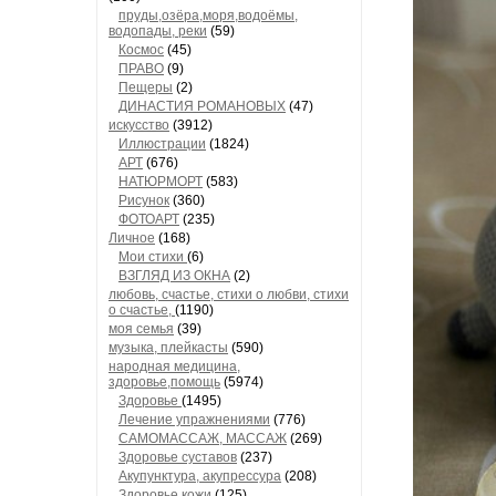
пруды,озёра,моря,водоёмы,
водопады, реки
(59)
Космос
(45)
ПРАВО
(9)
Пещеры
(2)
ДИНАСТИЯ РОМАНОВЫХ
(47)
искусство
(3912)
Иллюстрации
(1824)
АРТ
(676)
НАТЮРМОРТ
(583)
Рисунок
(360)
ФОТОАРТ
(235)
Личное
(168)
Мои стихи
(6)
ВЗГЛЯД ИЗ ОКНА
(2)
любовь, счастье, стихи о любви, стихи
о счастье,
(1190)
моя семья
(39)
музыка, плейкасты
(590)
народная медицина,
здоровье,помощь
(5974)
Здоровье
(1495)
Лечение упражнениями
(776)
САМОМАССАЖ, МАССАЖ
(269)
Здоровье суставов
(237)
Акупунктура, акупрессура
(208)
Здоровье кожи
(125)