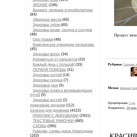
ЗРЕНИЕ
(106)
Варикоз, лечение и профилактика
(84)
Эфирные масла
(60)
Здоровье зубов
(60)
Здоровье крови, сердца и сосудов
(48)
Процесс вяза
Ода травам
(48)
Комплексное очищение организма.
(45)
Здоровье волос
(34)
Избавиться от паразитов
(33)
Каждый день с пользой!
(33)
Рубрики:
Своими 
ПЕРВАЯ ПОМОЩЬ
(31)
Здоровье ногтей
(14)
Здоровье сердца
(7)
Здоровые уши
(5)
Метки:
вязаная сви
Здоровье почек и мочевыводящих
путей
(5)
Здоровье костей
(2)
Процитировано
5 раз
пожелание друзьям
(112)
Понравилось:
24 поль
полезно для дневника
(4315)
РАМОЧКИ С ДЕВУШКАМИ
(2931)
ТЕКСТОВЫЕ РАМОЧКИ
(485)
СХЕМЫ
(395)
Рамочки, схемы,декор Новогодние
КРАСИВ
(163)