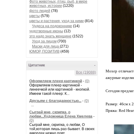
Фото животных, птиц, рыб, в мире
животных, истории
(1220)
фото людей
(78)
цветы
(579)
цветы и растения, уход за ними
(814)
Чудеса на подоконнике
(14)
чудотворные иконы
(12)
это надо знать женщине
(1522)
Уход за лицом
(700)
Маски для лица
(271)
ЮМОР, ПОЗИТИВ
(459)
Цитатник
-
Мохер отличает
Все (19088)
ажурные изделия
Оформляем плеер картинкой
-
(0)
Оформляем плеер картинкой -
линеечкой или картинкой - кнопкой.
Сегодня предлаг
Имеем такой плеер: К...
Друзьям с благодарностью...
-
(0)
Размер: 46см х 
...
Пряжа: Red Hear
Сыграй мне, скрипка, о
любви...Художница Елена Хмелева
-
(0)
Сыграй мне, скрипка, о любви, О
той,которая лишь раз бывает. В своих
аккордах нежно повт...