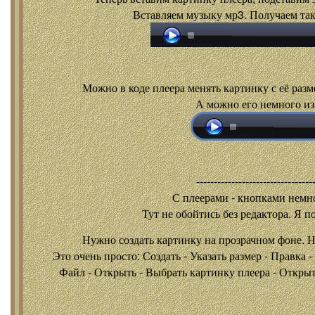
Вставляем музыку мр3. Получаем так
Можно в коде плеера менять картинку с её разм
А можно его немного из
---------------------------------
С плеерами - кнопками
немно
Тут не обойтись без редактора. Я п
Нужно создать картинку на прозрачном фоне. 
Это очень просто: Создать - Указать размер - Правка 
Файл - Открыть - Выбрать картинку плеера - Открыть