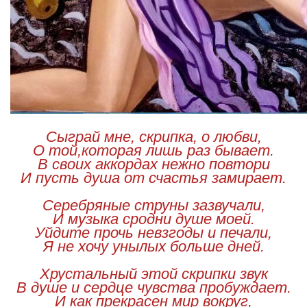
Сыграй мне, скрипка, о любви,
О той,которая лишь раз бывает.
В своих аккордах нежно повтори
И пусть душа от счастья замирает.
Серебряные струны зазвучали,
И музыка сродни душе моей.
Уйдите прочь невзгоды и печали,
Я не хочу унылых больше дней.
Хрустальный этой скрипки звук
В душе и сердце чувства пробуждает.
И как прекрасен мир вокруг,