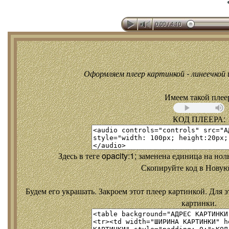
Оформляем плеер картинкой - линеечкой и
Имеем такой плее
КОД ПЛЕЕРА:
Здесь в теге opacity:1; заменена единица на но
Скопируйте код в Новую
Будем его украшать. Закроем этот плеер картинкой. Для э
картинки.