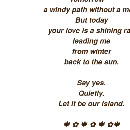
a windy path without a m
But today
your love is a shining ra
leading me
from winter
back to the sun.
Say yes.
Quietly.
Let it be our island.
🍁 ✿ 🍁 ✿ 🍁 ✿🍁