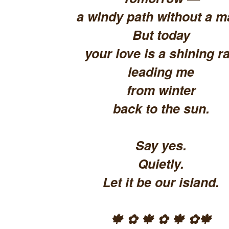
a windy path without a m
But today
your love is a shining ra
leading me
from winter
back to the sun.
Say yes.
Quietly.
Let it be our island.
🍁 ✿ 🍁 ✿ 🍁 ✿🍁