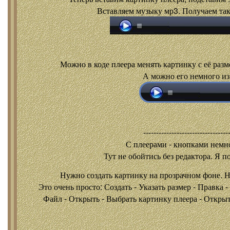
Вставляем музыку мр3. Получаем так
Можно в коде плеера менять картинку с её разм
А можно его немного из
---------------------------------
С плеерами - кнопками
немно
Тут не обойтись без редактора. Я п
Нужно создать картинку на прозрачном фоне. 
Это очень просто: Создать - Указать размер - Правка 
Файл - Открыть - Выбрать картинку плеера - Открыть