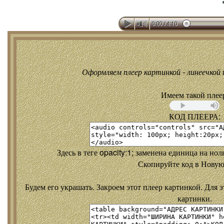
Оформляем плеер картинкой - линеечкой и
Имеем такой плее
КОД ПЛЕЕРА:
Здесь в теге opacity:1; заменена единица на но
Скопируйте код в Новую
Будем его украшать. Закроем этот плеер картинкой. Для э
картинки.