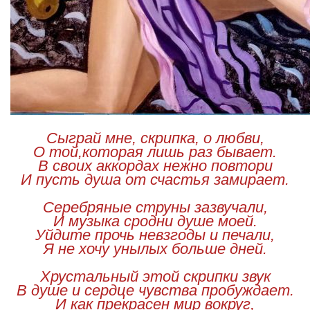
Сыграй мне, скрипка, о любви,
О той,которая лишь раз бывает.
В своих аккордах нежно повтори
И пусть душа от счастья замирает.
Серебряные струны зазвучали,
И музыка сродни душе моей.
Уйдите прочь невзгоды и печали,
Я не хочу унылых больше дней.
Хрустальный этой скрипки звук
В душе и сердце чувства пробуждает.
И как прекрасен мир вокруг,