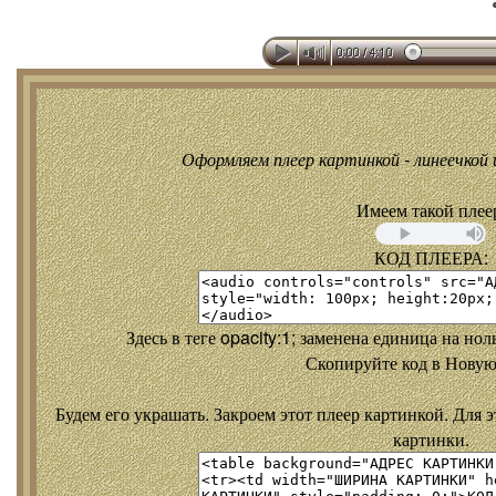
Оформляем плеер картинкой - линеечкой и
Имеем такой плее
КОД ПЛЕЕРА:
Здесь в теге opacity:1; заменена единица на но
Скопируйте код в Новую
Будем его украшать. Закроем этот плеер картинкой. Для э
картинки.