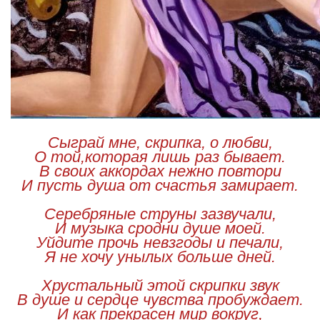
Сыграй мне, скрипка, о любви,
О той,которая лишь раз бывает.
В своих аккордах нежно повтори
И пусть душа от счастья замирает.
Серебряные струны зазвучали,
И музыка сродни душе моей.
Уйдите прочь невзгоды и печали,
Я не хочу унылых больше дней.
Хрустальный этой скрипки звук
В душе и сердце чувства пробуждает.
И как прекрасен мир вокруг,