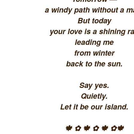
a windy path without a m
But today
your love is a shining ra
leading me
from winter
back to the sun.
Say yes.
Quietly.
Let it be our island.
🍁 ✿ 🍁 ✿ 🍁 ✿🍁