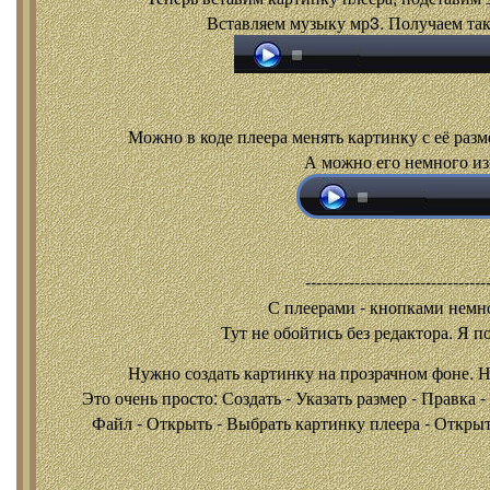
Вставляем музыку мр3. Получаем так
Можно в коде плеера менять картинку с её разм
А можно его немного из
---------------------------------
С плеерами - кнопками
немно
Тут не обойтись без редактора. Я п
Нужно создать картинку на прозрачном фоне. 
Это очень просто: Создать - Указать размер - Правка 
Файл - Открыть - Выбрать картинку плеера - Открыть