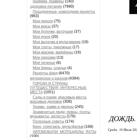
графика, гравюры
(140)
здоровое питание
(7990)
Праздничные, новогодние рецепты
(963)
Мои пироги
(75)
Мои кексы
(37)
Мои булочки, ватрушки
(37)
Моя кухня
(20)
Моя выпечка в мультиварке
(19)
Мои торты, пирожные
(17)
Мои кексики, маффины
(16)
Мои пирожки
(13)
Моё печенье
(6)
Мои блины, оладьи
(4)
Рецепты блюд
(6470)
интересное о разном
(4384)
ГОРОДА И СТРАНЫ,
ПУТЕШЕСТВИЯ, ИНТЕРЕСНЫЕ
МЕСТА
(1051)
Сады и парки, красивые места,
красивые деревни
(308)
Храмы, замки и дворцы
(245)
Знаменитые люди, певцы, поэты,
ДОЖДЬ.
музыканты, артисты
(176)
Полезные советы
(174)
Кино, спектакль, мультфильм
(168)
Среда, 30 Июля 20
АВТОМОБИЛИ, МОТОЦИКЛЫ, ЯХТЫ
(100)