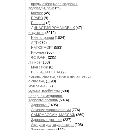
пруды,озёра,моря,водоёмы,
водопады, реки
(59)
Космос
(45)
ПРАВО
(9)
Пещеры
(2)
ДИНАСТИЯ РОМАНОВЫХ
(47)
искусство
(3912)
Иллюстрации
(1824)
АРТ
(676)
НАТЮРМОРТ
(583)
Рисунок
(360)
ФОТОАРТ
(235)
Личное
(168)
Мои стихи
(6)
ВЗГЛЯД ИЗ ОКНА
(2)
любовь, счастье, стихи о любви, стихи
о счастье,
(1190)
моя семья
(39)
музыка, плейкасты
(590)
народная медицина,
здоровье,помощь
(5974)
Здоровье
(1495)
Лечение упражнениями
(776)
САМОМАССАЖ, МАССАЖ
(269)
Здоровье суставов
(237)
Акупунктура, акупрессура
(208)
Здоровье кожи
(125)