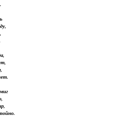
.
ь
ду,
,
.
а,
ет,
,
ает.
миг
о,
р,
тойно.