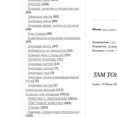
ЗРЕНИЕ
(106)
Варикоз, лечение и профилактика
(84)
Эфирные масла
(60)
Здоровье зубов
(60)
Здоровье крови, сердца и сосудов
(48)
Метки:
мои стихи
Ода травам
(48)
Комплексное очищение организма.
(45)
Процитировано
2 раз
Здоровье волос
(34)
Понравилось:
11 поль
Избавиться от паразитов
(33)
Прочитало:
0 за час /
Каждый день с пользой!
(33)
ПЕРВАЯ ПОМОЩЬ
(31)
Здоровье ногтей
(14)
Здоровье сердца
(7)
ТАМ ТО
Здоровые уши
(5)
Здоровье почек и мочевыводящих
путей
(5)
Среда, 30 Июля 20
Здоровье костей
(2)
пожелание друзьям
(112)
полезно для дневника
(4315)
РАМОЧКИ С ДЕВУШКАМИ
(2931)
ТЕКСТОВЫЕ РАМОЧКИ
(485)
СХЕМЫ
(395)
Рамочки, схемы,декор Новогодние
(163)