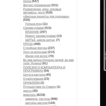
проза
(547)
Фитнес-упражнения
(531)
Развлечения, игры, игровые
автоматы, досуг
(526)
«Вкусные рецепты для здоровья»
(526)
Польза ягод
(11)
Своими руками
(515)
ВЯЗАНИЕ
(297)
Ремонт своими руками
(13)
ШИТЬЁ, школа шитья,
(7)
ПРОЗА
(499)
Стройная фигура
(237)
Уход за волосами
(213)
Маски для волос
(70)
Во имя жизни будущих людей, во имя
тебя, Родина!
(61)
ПОЛЕЗНО О КОМПЬЮТЕРАХ И
ПРОГРАММАХ
(54)
Цитата-картина
(45)
О наболевшем
(23)
ОРИФЛЕЙМ
(2)
Путешествие по Северу
(1)
диеты
(30)
живопись
(8228)
акварель, пастель
(998)
картины маслом
(144)