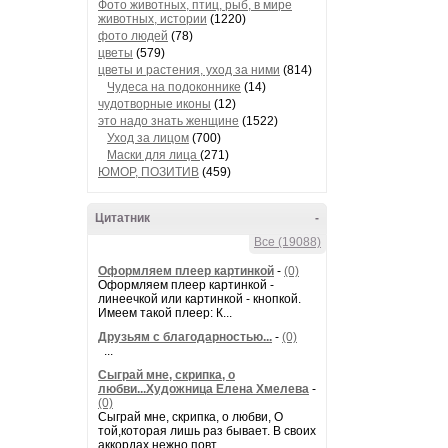
Фото животных, птиц, рыб, в мире
животных, истории
(1220)
фото людей
(78)
цветы
(579)
цветы и растения, уход за ними
(814)
Чудеса на подоконнике
(14)
чудотворные иконы
(12)
это надо знать женщине
(1522)
Уход за лицом
(700)
Маски для лица
(271)
ЮМОР, ПОЗИТИВ
(459)
Цитатник
-
Все (19088)
Оформляем плеер картинкой
-
(0)
Оформляем плеер картинкой -
линеечкой или картинкой - кнопкой.
Имеем такой плеер: К...
Друзьям с благодарностью...
-
(0)
...
Сыграй мне, скрипка, о
любви...Художница Елена Хмелева
-
(0)
Сыграй мне, скрипка, о любви, О
той,которая лишь раз бывает. В своих
аккордах нежно повт...