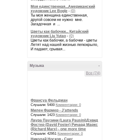
Моя единственная...Американский
художник Lee Bogle
-
(0)
Ты моя женщина единственная,
другой совсем не нужно мне.
Загадочная и ...
Цветы как бабочки... Китайский
художник Liu Yutao
-
(0)
Цветы как бабочки, а бабочки - цветы
Летят над нашей жизнью легкокрыло,
И падают, срывая...
Музыка
-
Все (74)
Франсуа Фельдман
Слушали: 5400
Комментарии: 0
Милен Фармер - J'attends
Слушали: 1423
Комментарии: 0
Лаура Паузини (Laura Pausini)Дэвид
Фостер (David Foster) Ричард Маркс
(Richard Marx) - one more time
Слушали: 42951
Комментарии: 0
Николай Носков - Снег