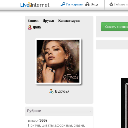
Регистрация
Вход
Рейтинги
Записи
Друзья
Комментарии
Создать дневник
Ipola
В друзья
Рубрики
-
видео
(999)
Притчи, цитаты,афоризмы, сказки,