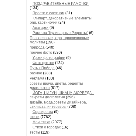
ПОЗДРАВИТЕЛЬНЫЕ РАМОЧКИ
(134)
Просто о сложном
(31)
Клипарт, декоративные элементы
png, картиночки
(24)
Аватарки
(9)
Рамочка "Кулинарные Рецепты"
(6)
Православие,вера, православные
молитвы
(190)
природа
(540)
прочее фото
(530)
Уроки фотографии
(9)
Фото цветов
(134)
Путь к Победе
(46)
разное
(288)
Реклама
(183)
советы врача, диеты, рецепты
долголетия
(817)
ЙОГА, ЦИГУН, ШИАЦУ, АЮРВЕДА -
секреты долголетия
(296)
дизайн, мода,советы дизайнера,
стилиста, интерьеры
(708)
Сервировка
(9)
стихи
(7762)
Мои стихи
(2077)
Стихи о городах
(16)
тесты
(119)