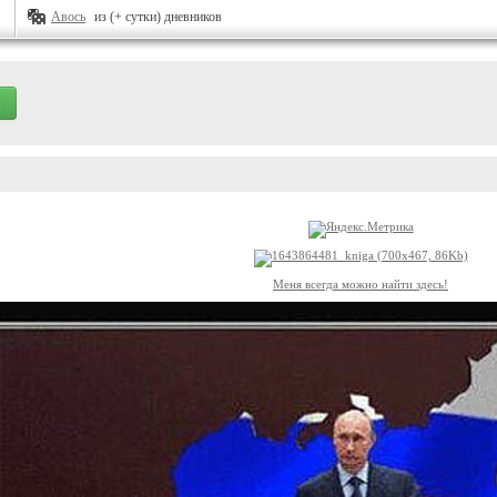
Авось
из (+ сутки) дневников
Меня всегда можно найти здесь!