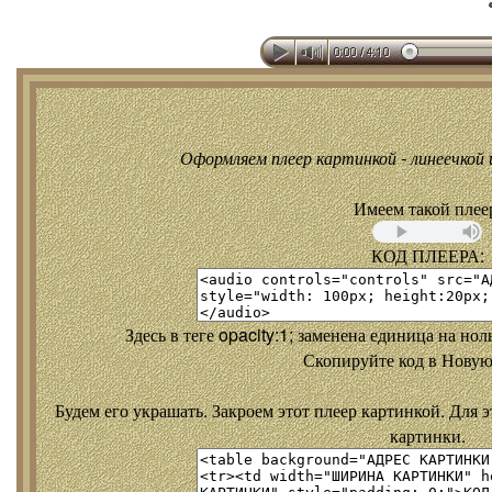
Оформляем плеер картинкой - линеечкой и
Имеем такой плее
КОД ПЛЕЕРА:
Здесь в теге opacity:1; заменена единица на но
Скопируйте код в Новую
Будем его украшать. Закроем этот плеер картинкой. Для э
картинки.