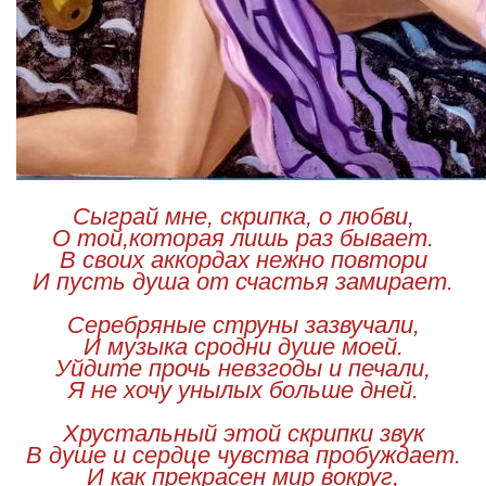
Сыграй мне, скрипка, о любви,
О той,которая лишь раз бывает.
В своих аккордах нежно повтори
И пусть душа от счастья замирает.
Серебряные струны зазвучали,
И музыка сродни душе моей.
Уйдите прочь невзгоды и печали,
Я не хочу унылых больше дней.
Хрустальный этой скрипки звук
В душе и сердце чувства пробуждает.
И как прекрасен мир вокруг,