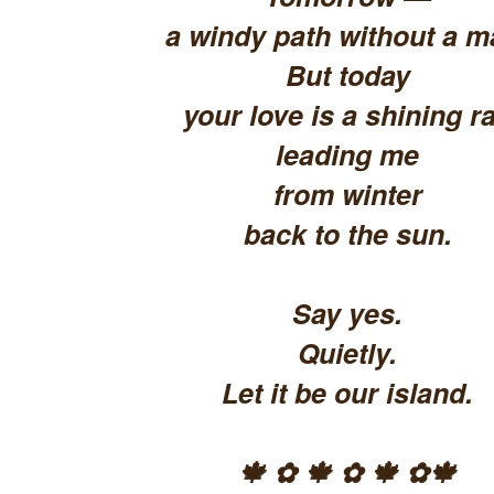
a windy path without a m
But today
your love is a shining ra
leading me
from winter
back to the sun.
Say yes.
Quietly.
Let it be our island.
🍁 ✿ 🍁 ✿ 🍁 ✿🍁