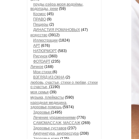
пруды,озёра,моря,водоёмы,
водопады, реки
(59)
Космос
(45)
ПРАВО
(9)
Пещеры
(2)
ДИНАСТИЯ РОМАНОВЫХ
(47)
искусство
(3912)
Иллюстрации
(1824)
АРТ
(676)
НАТЮРМОРТ
(583)
Рисунок
(360)
ФОТОАРТ
(235)
Личное
(168)
Мои стихи
(6)
ВЗГЛЯД ИЗ ОКНА
(2)
любовь, счастье, стихи о любви, стихи
о счастье,
(1190)
моя семья
(39)
музыка, плейкасты
(590)
народная медицина,
здоровье,помощь
(5974)
Здоровье
(1495)
Лечение упражнениями
(776)
САМОМАССАЖ, МАССАЖ
(269)
Здоровье суставов
(237)
Акупунктура, акупрессура
(208)
Здоровье кожи
(125)