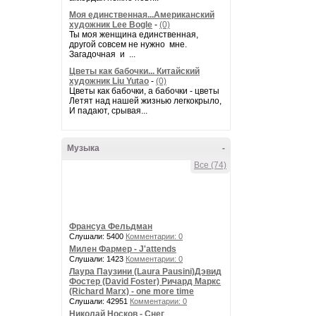
Моя единственная...Американский
художник Lee Bogle
-
(0)
Ты моя женщина единственная,
другой совсем не нужно мне.
Загадочная и ...
Цветы как бабочки... Китайский
художник Liu Yutao
-
(0)
Цветы как бабочки, а бабочки - цветы
Летят над нашей жизнью легкокрыло,
И падают, срывая...
Музыка
-
Все (74)
Франсуа Фельдман
Слушали: 5400
Комментарии: 0
Милен Фармер - J'attends
Слушали: 1423
Комментарии: 0
Лаура Паузини (Laura Pausini)Дэвид
Фостер (David Foster) Ричард Маркс
(Richard Marx) - one more time
Слушали: 42951
Комментарии: 0
Николай Носков - Снег