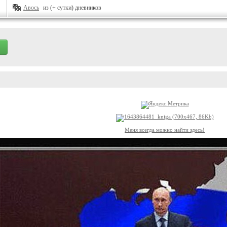
Авось
из (+ сутки) дневников
Меня всегда можно найти здесь!