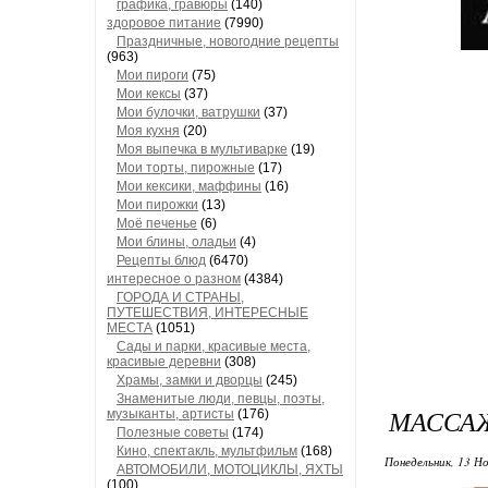
графика, гравюры
(140)
здоровое питание
(7990)
Праздничные, новогодние рецепты
(963)
Мои пироги
(75)
Мои кексы
(37)
Мои булочки, ватрушки
(37)
Моя кухня
(20)
Моя выпечка в мультиварке
(19)
Мои торты, пирожные
(17)
Мои кексики, маффины
(16)
Мои пирожки
(13)
Моё печенье
(6)
Мои блины, оладьи
(4)
Рецепты блюд
(6470)
интересное о разном
(4384)
ГОРОДА И СТРАНЫ,
ПУТЕШЕСТВИЯ, ИНТЕРЕСНЫЕ
МЕСТА
(1051)
Сады и парки, красивые места,
красивые деревни
(308)
Храмы, замки и дворцы
(245)
Знаменитые люди, певцы, поэты,
МАССАЖ
музыканты, артисты
(176)
Полезные советы
(174)
Кино, спектакль, мультфильм
(168)
Понедельник, 13 Но
АВТОМОБИЛИ, МОТОЦИКЛЫ, ЯХТЫ
(100)