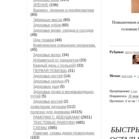
ЗРЕНИЕ
(106)
Варикоз, лечение и профилактика
(84)
Эфирные масла
(60)
Повышенным ар
Здоровье зубов
(60)
головная 
Здоровье крови, сердца и сосудов
(48)
Ода травам
(48)
Комплексное очищение организма.
(45)
Рубрики:
народна
Здоровье волос
(34)
Избавиться от паразитов
(33)
Каждый день с пользой!
(33)
ПЕРВАЯ ПОМОЩЬ
(31)
Здоровье ногтей
(14)
Метки:
массаж
Здоровье сердца
(7)
Здоровые уши
(5)
Процитировано
5 раз
Здоровье почек и мочевыводящих
путей
(5)
Понравилось:
15 поль
Здоровье костей
(2)
Прочитало:
0 за час /
пожелание друзьям
(112)
полезно для дневника
(4315)
РАМОЧКИ С ДЕВУШКАМИ
(2931)
ТЕКСТОВЫЕ РАМОЧКИ
(485)
БЫСТР
СХЕМЫ
(395)
Рамочки, схемы,декор Новогодние
(163)