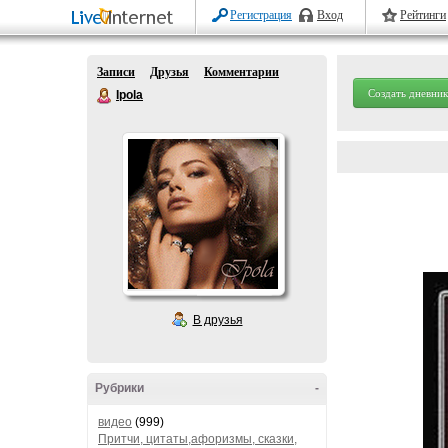
Регистрация
Вход
Рейтинги
Записи
Друзья
Комментарии
Создать дневник
Ipola
В друзья
Рубрики
-
видео
(999)
Притчи, цитаты,афоризмы, сказки,