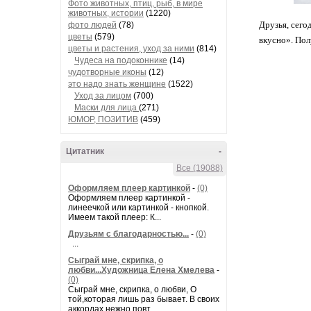
Фото животных, птиц, рыб, в мире
животных, истории
(1220)
Друзья, сего
фото людей
(78)
цветы
(579)
вкусно». Пол
цветы и растения, уход за ними
(814)
Чудеса на подоконнике
(14)
чудотворные иконы
(12)
это надо знать женщине
(1522)
Уход за лицом
(700)
Маски для лица
(271)
ЮМОР, ПОЗИТИВ
(459)
Цитатник
-
Все (19088)
Оформляем плеер картинкой
-
(0)
Оформляем плеер картинкой -
линеечкой или картинкой - кнопкой.
Имеем такой плеер: К...
Друзьям с благодарностью...
-
(0)
...
Сыграй мне, скрипка, о
любви...Художница Елена Хмелева
-
(0)
Сыграй мне, скрипка, о любви, О
той,которая лишь раз бывает. В своих
аккордах нежно повт...