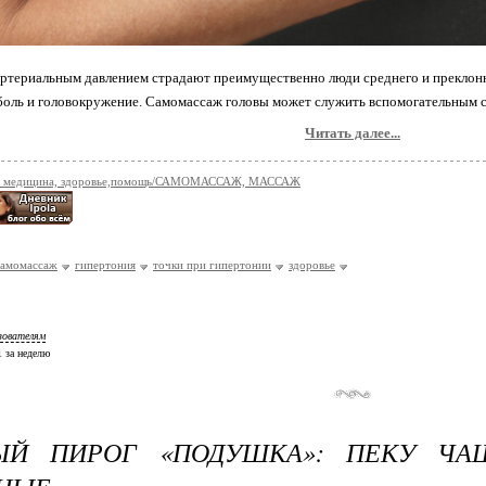
териальным давлением страдают преимущественно люди среднего и преклонног
боль и головокружение. Самомассаж головы может служить вспомогательным с
Читать далее...
я медицина, здоровье,помощь/САМОМАССАЖ, МАССАЖ
самомассаж
гипертония
точки при гипертонии
здоровье
зователям
 1 за неделю
ЫЙ ПИРОГ «ПОДУШКА»: ПЕКУ ЧА