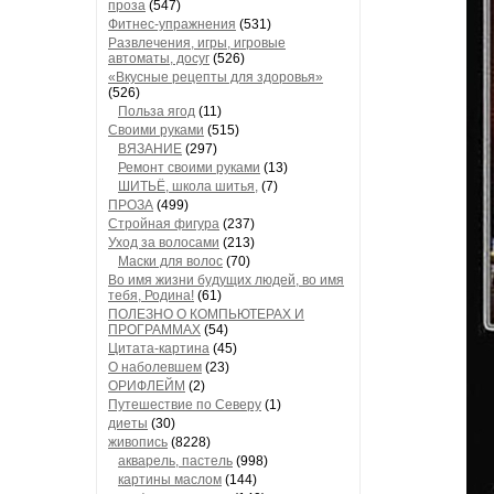
проза
(547)
Фитнес-упражнения
(531)
Развлечения, игры, игровые
автоматы, досуг
(526)
«Вкусные рецепты для здоровья»
(526)
Польза ягод
(11)
Своими руками
(515)
ВЯЗАНИЕ
(297)
Ремонт своими руками
(13)
ШИТЬЁ, школа шитья,
(7)
ПРОЗА
(499)
Стройная фигура
(237)
Уход за волосами
(213)
Маски для волос
(70)
Во имя жизни будущих людей, во имя
тебя, Родина!
(61)
ПОЛЕЗНО О КОМПЬЮТЕРАХ И
ПРОГРАММАХ
(54)
Цитата-картина
(45)
О наболевшем
(23)
ОРИФЛЕЙМ
(2)
Путешествие по Северу
(1)
диеты
(30)
живопись
(8228)
акварель, пастель
(998)
картины маслом
(144)