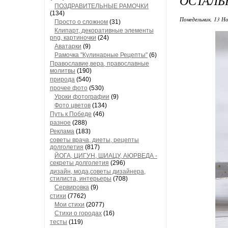
ОСТАЛЬ
ПОЗДРАВИТЕЛЬНЫЕ РАМОЧКИ
(134)
Понедельник, 13 Но
Просто о сложном
(31)
Клипарт, декоративные элементы
png, картиночки
(24)
Аватарки
(9)
Рамочка "Кулинарные Рецепты"
(6)
Православие,вера, православные
молитвы
(190)
природа
(540)
прочее фото
(530)
Уроки фотографии
(9)
Фото цветов
(134)
Путь к Победе
(46)
разное
(288)
Реклама
(183)
советы врача, диеты, рецепты
долголетия
(817)
ЙОГА, ЦИГУН, ШИАЦУ, АЮРВЕДА -
секреты долголетия
(296)
дизайн, мода,советы дизайнера,
стилиста, интерьеры
(708)
Сервировка
(9)
стихи
(7762)
Мои стихи
(2077)
Стихи о городах
(16)
тесты
(119)