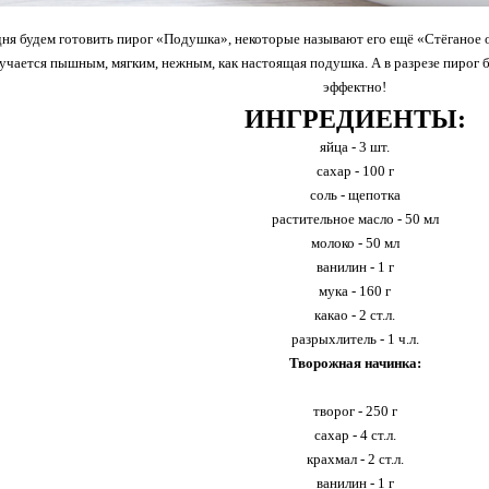
дня будем готовить пирог «Подушка», некоторые называют его ещё «Стёганое о
учается пышным, мягким, нежным, как настоящая подушка. А в разрезе пирог
эффектно!
ИНГРЕДИЕНТЫ:
яйца - 3 шт.
сахар - 100 г
соль - щепотка
растительное масло - 50 мл
молоко - 50 мл
ванилин - 1 г
мука - 160 г
какао - 2 ст.л.
разрыхлитель - 1 ч.л.
Творожная начинка:
творог - 250 г
сахар - 4 ст.л.
крахмал - 2 ст.л.
ванилин - 1 г