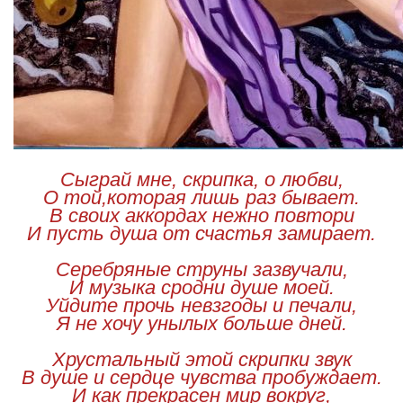
Сыграй мне, скрипка, о любви,
О той,которая лишь раз бывает.
В своих аккордах нежно повтори
И пусть душа от счастья замирает.
Серебряные струны зазвучали,
И музыка сродни душе моей.
Уйдите прочь невзгоды и печали,
Я не хочу унылых больше дней.
Хрустальный этой скрипки звук
В душе и сердце чувства пробуждает.
И как прекрасен мир вокруг,