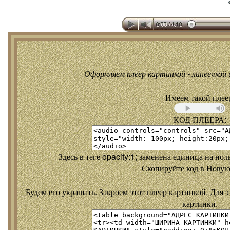
Оформляем плеер картинкой - линеечкой и
Имеем такой плее
КОД ПЛЕЕРА:
Здесь в теге opacity:1; заменена единица на но
Скопируйте код в Новую
Будем его украшать. Закроем этот плеер картинкой. Для э
картинки.