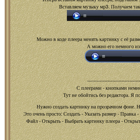
Вставляем музыку мр3. Получаем так
Можно в коде плеера менять картинку с её разм
А можно его немного из
---------------------------------
С плеерами - кнопками
немно
Тут не обойтись без редактора. Я п
Нужно создать картинку на прозрачном фоне. 
Это очень просто: Создать - Указать размер - Правка 
Файл - Открыть - Выбрать картинку плеера - Открыть