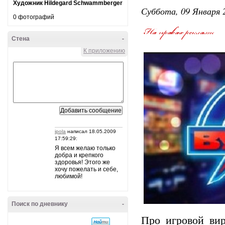
Художник Hildegard Schwammberger
Суббота, 09 Января 2
0 фотографий
Стена
-
К приложению
ipola
написал 18.05.2009
17:59:29:
Я всем желаю только
добра и крепкого
здоровья! Этого же
хочу пожелать и себе,
любимой!
Поиск по дневнику
-
Про игровой ви