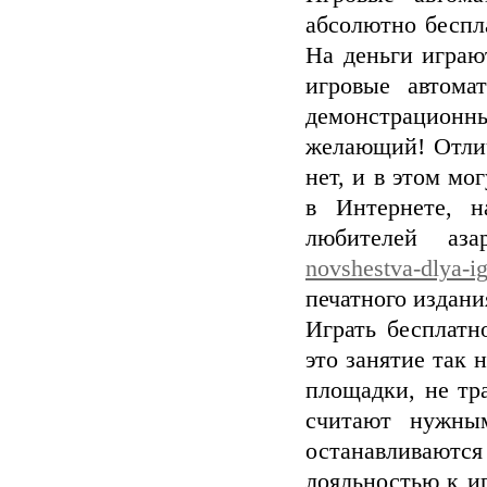
абсолютно беспл
На деньги играю
игровые автома
демонстрационны
желающий! Отлич
нет, и в этом мо
в Интернете, н
любителей аз
novshestva-dlya-i
печатного издани
Играть бесплатн
это занятие так 
площадки, не тр
считают нужны
останавливаютс
лояльностью к и