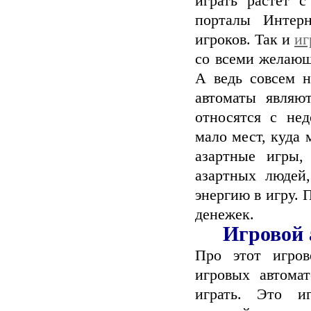
играть растёт 
порталы Интер
игроков. Так и
иг
со всеми желающ
А ведь совсем н
автоматы являю
относятся с нед
мало мест, куда 
азартные игры,
азартных людей
энергию в игру. 
денежек.
Игровой 
Про этот игро
игровых автомат
играть. Это иг