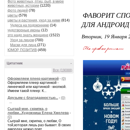
Фото животных, птиц, рыб, в мире
животных, истории
(1220)
фото людей
(78)
ФАВОРИТ СП
цветы
(579)
цветы и растения, уход за ними
(814)
ДЛЯ АНДРОИД
Чудеса на подоконнике
(14)
чудотворные иконы
(12)
Вторник, 19 Января 2
это надо знать женщине
(1522)
Уход за лицом
(700)
Маски для лица
(271)
ЮМОР, ПОЗИТИВ
(459)
Цитатник
-
Все (19088)
Оформляем плеер картинкой
-
(0)
Оформляем плеер картинкой -
линеечкой или картинкой - кнопкой.
Имеем такой плеер: К...
Друзьям с благодарностью...
-
(0)
...
Сыграй мне, скрипка, о
любви...Художница Елена Хмелева
-
(0)
Сыграй мне, скрипка, о любви, О
той,которая лишь раз бывает. В своих
аккордах нежно повт...