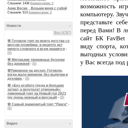
Слушали: 1436
Комментарии: 0
возможность игр
Анне Вески _ Возьми меня с собой
Слушали: 513
Комментарии: 0
компьютеру. Звуч
представьте себ
Новости
-
перед Вами! В л
Все (4787)
сайт БК FavBet
🌸 Готовлю торт из моего детства со
вкусом пломбира: в рецепте нет
виду спорта, ко
ничего сложного и всем нравится
-
(0)
выгодных услови
🌸 Мягонькие творожные булочки
у Вас всегда под 
без дрожжей
-
(0)
🌸Пирожное на десерт. Готовлю,
когда мало времени, без выпечки и
духовки.
-
(0)
🌸 «Без особого труда и больших
затрат, а результат отменный»:
лимонный торт на Новый год 2023
(ну очень нежный и вкусный)
-
(0)
🌸 Самый знаменитый торт *Прага*
-
(0)
Видео
-