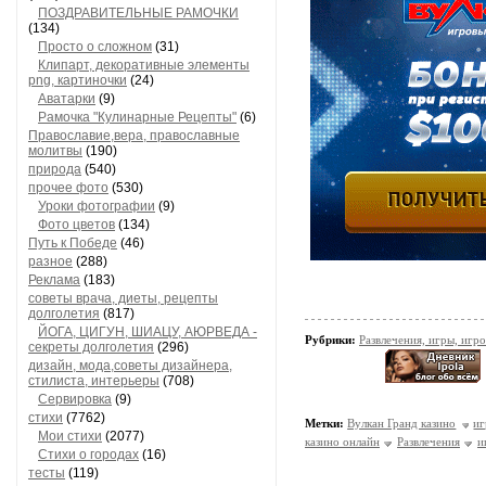
ПОЗДРАВИТЕЛЬНЫЕ РАМОЧКИ
(134)
Просто о сложном
(31)
Клипарт, декоративные элементы
png, картиночки
(24)
Аватарки
(9)
Рамочка "Кулинарные Рецепты"
(6)
Православие,вера, православные
молитвы
(190)
природа
(540)
прочее фото
(530)
Уроки фотографии
(9)
Фото цветов
(134)
Путь к Победе
(46)
разное
(288)
Реклама
(183)
советы врача, диеты, рецепты
долголетия
(817)
ЙОГА, ЦИГУН, ШИАЦУ, АЮРВЕДА -
Рубрики:
Развлечения, игры, игр
секреты долголетия
(296)
дизайн, мода,советы дизайнера,
стилиста, интерьеры
(708)
Сервировка
(9)
стихи
(7762)
Метки:
Вулкан Гранд казино
иг
Мои стихи
(2077)
казино онлайн
Развлечения
и
Стихи о городах
(16)
тесты
(119)