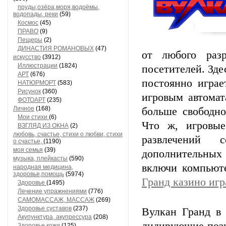
пруды,озёра,моря,водоёмы,
водопады, реки
(59)
Космос
(45)
ПРАВО
(9)
Пещеры
(2)
ДИНАСТИЯ РОМАНОВЫХ
(47)
от любого раз
искусство
(3912)
Иллюстрации
(1824)
посетителей. Зде
АРТ
(676)
постоянно играе
НАТЮРМОРТ
(583)
Рисунок
(360)
игровым автомат
ФОТОАРТ
(235)
Личное
(168)
больше свободно
Мои стихи
(6)
Что ж, игровы
ВЗГЛЯД ИЗ ОКНА
(2)
любовь, счастье, стихи о любви, стихи
развлечений 
о счастье,
(1190)
моя семья
(39)
дополнительных
музыка, плейкасты
(590)
включи компьюте
народная медицина,
здоровье,помощь
(5974)
Гранд казино игр
Здоровье
(1495)
Лечение упражнениями
(776)
САМОМАССАЖ, МАССАЖ
(269)
Здоровье суставов
(237)
Вулкан Гранд в 
Акупунктура, акупрессура
(208)
Здоровье кожи
(125)