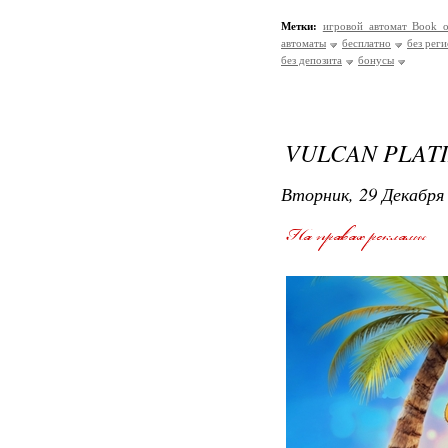
Метки:
игровой автомат Book 
автоматы
бесплатно
без рег
без депозита
бонусы
VULCAN PLATI
Вторник, 29 Декабря 