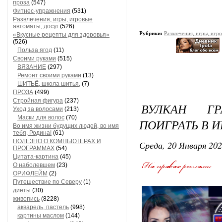
проза
(547)
Фитнес-упражнения
(531)
Развлечения, игры, игровые
автоматы, досуг
(526)
Рубрики:
Развлечения, игры, игр
«Вкусные рецепты для здоровья»
(526)
Польза ягод
(11)
Своими руками
(515)
ВЯЗАНИЕ
(297)
Ремонт своими руками
(13)
ШИТЬЁ, школа шитья,
(7)
ПРОЗА
(499)
Стройная фигура
(237)
ВУЛКАН Г
Уход за волосами
(213)
Маски для волос
(70)
ПОИГРАТЬ В И
Во имя жизни будущих людей, во имя
тебя, Родина!
(61)
ПОЛЕЗНО О КОМПЬЮТЕРАХ И
Среда, 20 Января 202
ПРОГРАММАХ
(54)
Цитата-картина
(45)
О наболевшем
(23)
ОРИФЛЕЙМ
(2)
Путешествие по Северу
(1)
диеты
(30)
живопись
(8228)
акварель, пастель
(998)
картины маслом
(144)