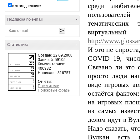
среди любител
в этом дневнике
пользователе
Подписка по e-mail
-
тематических 
вирту
http://www.glossa
Статистика
-
И это не спроста
Создан: 22.09.2008
COVID–19, числ
Записей: 59105
Комментариев:
Связано ли это 
406932
Написано: 816757
просто люди наш
Отчеты:
виде игровых ав
Посетители
Поисковые фразы
остаётся фактом
на игровых площ
из самых извес
делом идут в Вул
Надо сказать, чт
Вулкан есть 