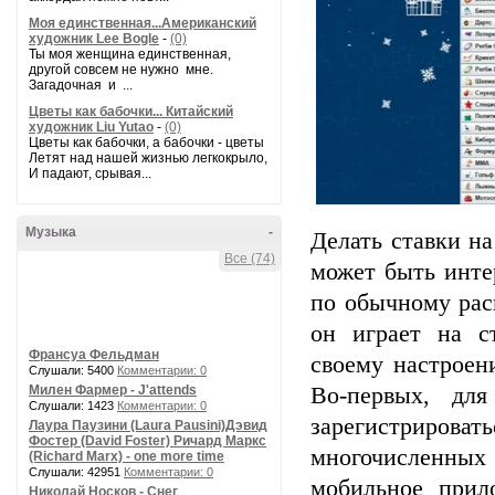
Моя единственная...Американский
художник Lee Bogle
-
(0)
Ты моя женщина единственная,
другой совсем не нужно мне.
Загадочная и ...
Цветы как бабочки... Китайский
художник Liu Yutao
-
(0)
Цветы как бабочки, а бабочки - цветы
Летят над нашей жизнью легкокрыло,
И падают, срывая...
Музыка
-
Делать ставки на
Все (74)
может быть инте
по обычному рас
он играет на 
Франсуа Фельдман
своему настроен
Слушали: 5400
Комментарии: 0
Милен Фармер - J'attends
Во-первых, для
Слушали: 1423
Комментарии: 0
зарегистриров
Лаура Паузини (Laura Pausini)Дэвид
Фостер (David Foster) Ричард Маркс
многочисленных
(Richard Marx) - one more time
Слушали: 42951
Комментарии: 0
мобильное прил
Николай Носков - Снег