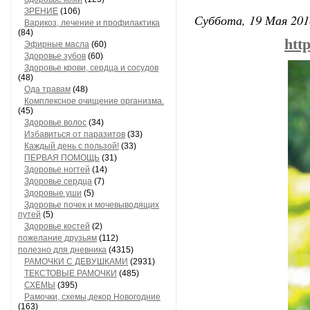
ЗРЕНИЕ
(106)
Суббота, 19 Мая 201
Варикоз, лечение и профилактика
(84)
htt
Эфирные масла
(60)
Здоровье зубов
(60)
Здоровье крови, сердца и сосудов
(48)
Ода травам
(48)
Комплексное очищение организма.
(45)
Здоровье волос
(34)
Избавиться от паразитов
(33)
Каждый день с пользой!
(33)
ПЕРВАЯ ПОМОЩЬ
(31)
Здоровье ногтей
(14)
Здоровье сердца
(7)
Здоровые уши
(5)
Здоровье почек и мочевыводящих
путей
(5)
Здоровье костей
(2)
пожелание друзьям
(112)
полезно для дневника
(4315)
РАМОЧКИ С ДЕВУШКАМИ
(2931)
ТЕКСТОВЫЕ РАМОЧКИ
(485)
СХЕМЫ
(395)
Рамочки, схемы,декор Новогодние
(163)