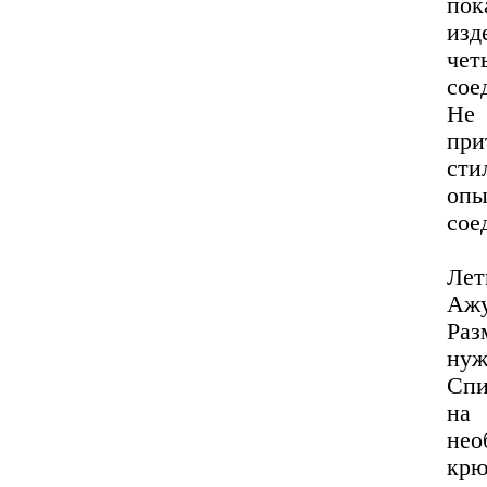
пок
изд
че
сое
Не 
при
сти
опы
сое
Ле
Ажу
Раз
нуж
Спи
на 
нео
крю