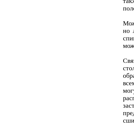
так
пол
Мож
но 
спи
мож
Св
сто
обр
все
мог
рас
за
пре
сши