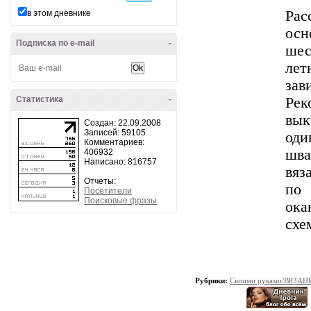
Рас
в этом дневнике
осн
Подписка по e-mail
-
шес
лет
зав
Статистика
-
Рек
вы
Создан: 22.09.2008
Записей: 59105
оди
Комментариев:
шва
406932
Написано: 816757
вяз
Отчеты:
по 
Посетители
Поисковые фразы
ока
схе
Рубрики:
Своими руками/ВЯЗАН