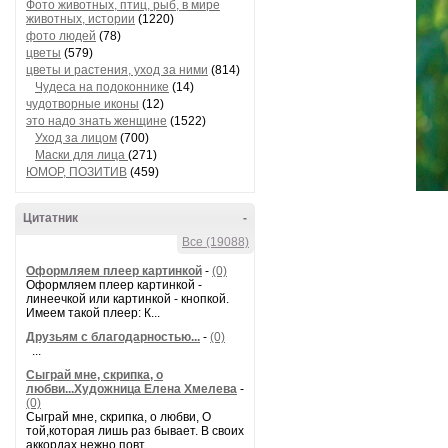
Фото животных, птиц, рыб, в мире
животных, истории
(1220)
фото людей
(78)
цветы
(579)
цветы и растения, уход за ними
(814)
Чудеса на подоконнике
(14)
чудотворные иконы
(12)
это надо знать женщине
(1522)
Уход за лицом
(700)
Маски для лица
(271)
ЮМОР, ПОЗИТИВ
(459)
Цитатник
-
Все (19088)
Оформляем плеер картинкой
-
(0)
Оформляем плеер картинкой -
линеечкой или картинкой - кнопкой.
Имеем такой плеер: К...
Друзьям с благодарностью...
-
(0)
...
Сыграй мне, скрипка, о
любви...Художница Елена Хмелева
-
(0)
Сыграй мне, скрипка, о любви, О
той,которая лишь раз бывает. В своих
аккордах нежно повт...