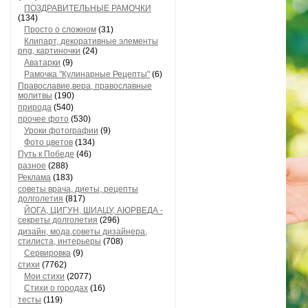
ПОЗДРАВИТЕЛЬНЫЕ РАМОЧКИ
(134)
Просто о сложном
(31)
Клипарт, декоративные элементы
png, картиночки
(24)
Аватарки
(9)
Рамочка "Кулинарные Рецепты"
(6)
Православие,вера, православные
молитвы
(190)
природа
(540)
прочее фото
(530)
Уроки фотографии
(9)
Фото цветов
(134)
Путь к Победе
(46)
разное
(288)
Реклама
(183)
советы врача, диеты, рецепты
долголетия
(817)
ЙОГА, ЦИГУН, ШИАЦУ, АЮРВЕДА -
секреты долголетия
(296)
дизайн, мода,советы дизайнера,
стилиста, интерьеры
(708)
Сервировка
(9)
стихи
(7762)
Мои стихи
(2077)
Стихи о городах
(16)
тесты
(119)