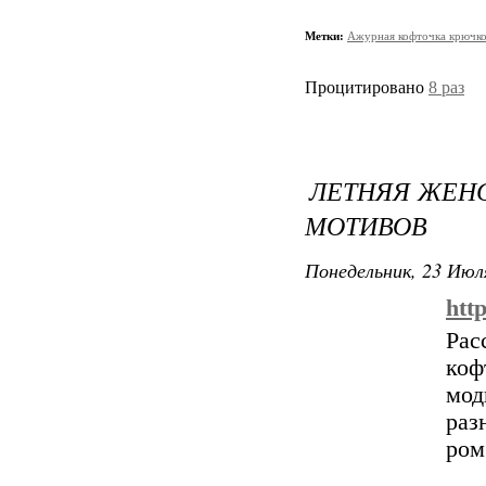
Метки:
Ажурная кофточка крючк
Процитировано
8 раз
ЛЕТНЯЯ ЖЕНС
МОТИВОВ
Понедельник, 23 Июля
htt
Рас
коф
мо
ра
ром