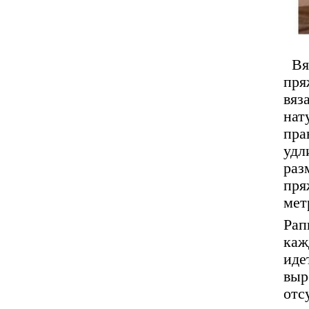
Вяз
пря
вяз
нат
пра
удл
раз
пря
мет
Рап
каж
иде
вы
отс