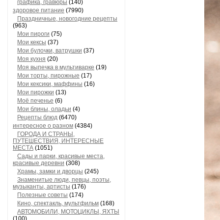
графика, гравюры
(140)
здоровое питание
(7990)
Праздничные, новогодние рецепты
(963)
Мои пироги
(75)
Мои кексы
(37)
Мои булочки, ватрушки
(37)
Моя кухня
(20)
Моя выпечка в мультиварке
(19)
Мои торты, пирожные
(17)
Мои кексики, маффины
(16)
Мои пирожки
(13)
Моё печенье
(6)
Мои блины, оладьи
(4)
Рецепты блюд
(6470)
интересное о разном
(4384)
ГОРОДА И СТРАНЫ,
ПУТЕШЕСТВИЯ, ИНТЕРЕСНЫЕ
МЕСТА
(1051)
Сады и парки, красивые места,
красивые деревни
(308)
Храмы, замки и дворцы
(245)
Знаменитые люди, певцы, поэты,
музыканты, артисты
(176)
Полезные советы
(174)
Кино, спектакль, мультфильм
(168)
АВТОМОБИЛИ, МОТОЦИКЛЫ, ЯХТЫ
(100)