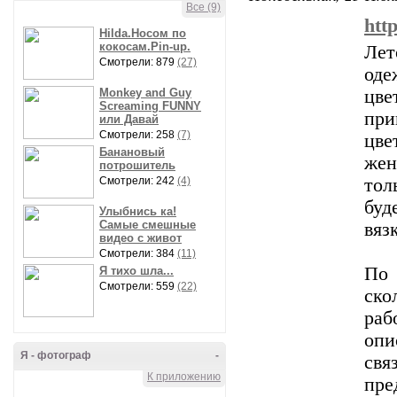
Все (9)
htt
Hilda.Носом по
кокосам.Pin-up.
Лет
Смотрели: 879
(27)
оде
Monkey and Guy
цве
Screaming FUNNY
при
или Давай
Смотрели: 258
(7)
цве
Банановый
жен
потрошитель
Смотрели: 242
(4)
тол
буд
Улыбнись ка!
Самые смешные
вяз
видео с живот
Смотрели: 384
(11)
По 
Я тихо шла...
Смотрели: 559
(22)
ско
раб
оп
Я - фотограф
-
св
К приложению
пре