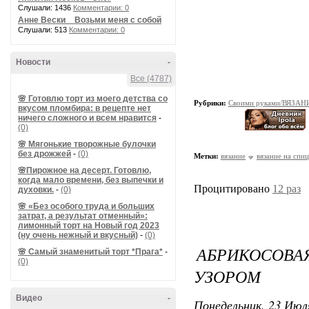
Слушали: 1436
Комментарии: 0
Анне Вески _ Возьми меня с собой
Слушали: 513
Комментарии: 0
Новости
-
Все (4787)
🌸 Готовлю торт из моего детства со
Рубрики:
Своими руками/ВЯЗАН
вкусом пломбира: в рецепте нет
ничего сложного и всем нравится
-
(0)
🌸 Мягонькие творожные булочки
без дрожжей
-
(0)
Метки:
вязание
вязание на спи
🌸Пирожное на десерт. Готовлю,
когда мало времени, без выпечки и
Процитировано
12 раз
духовки.
-
(0)
🌸 «Без особого труда и больших
затрат, а результат отменный»:
лимонный торт на Новый год 2023
(ну очень нежный и вкусный)
-
(0)
АБРИКОСО
🌸 Самый знаменитый торт *Прага*
-
(0)
УЗОРОМ
Видео
-
Понедельник, 23 Июля