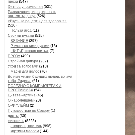
проза
(547)
Фитнес-упражнения
(531)
Развлечения, игры, игровые
автоматы, досуг
(526)
«Вкусные рецепты для здоровья»
(526)
Польза ягод
(11)
Своими руками
(515)
ВЯЗАНИЕ
(297)
Ремонт своими руками
(13)
ШИТЬЁ, школа шитья,
(7)
ПРОЗА
(499)
Стройная фигура
(237)
Уход за волосами
(213)
Маски для волос
(70)
Во имя жизни будущих людей, во имя
тебя, Родина!
(61)
ПОЛЕЗНО О КОМПЬЮТЕРАХ И
ПРОГРАММАХ
(54)
Цитата-картина
(45)
О наболевшем
(23)
ОРИФЛЕЙМ
(2)
Путешествие по Северу
(1)
диеты
(30)
живопись
(8228)
акварель, пастель
(998)
картины маслом
(144)