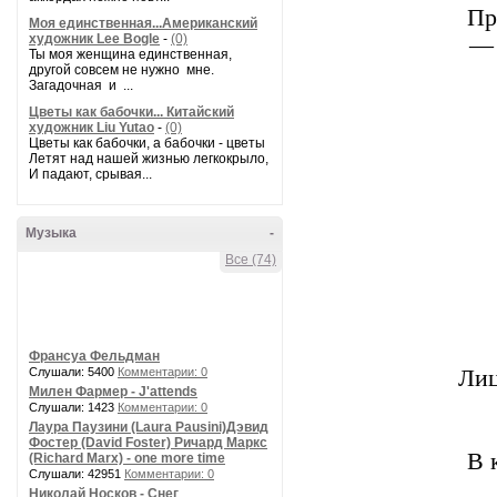
Пр
Моя единственная...Американский
художник Lee Bogle
-
(0)
— 
Ты моя женщина единственная,
другой совсем не нужно мне.
Загадочная и ...
Цветы как бабочки... Китайский
художник Liu Yutao
-
(0)
Цветы как бабочки, а бабочки - цветы
Летят над нашей жизнью легкокрыло,
И падают, срывая...
Музыка
-
Все (74)
Франсуа Фельдман
Слушали: 5400
Комментарии: 0
Лиц
Милен Фармер - J'attends
Слушали: 1423
Комментарии: 0
Лаура Паузини (Laura Pausini)Дэвид
Фостер (David Foster) Ричард Маркс
В 
(Richard Marx) - one more time
Слушали: 42951
Комментарии: 0
Николай Носков - Снег