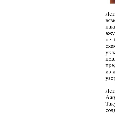
Лет
вяз
нак
ажу
не 
схе
укл
пов
пре
из 
узо
Ле
Ажу
Так
сод