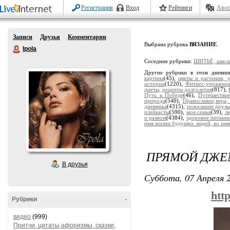
Регистрация
Вход
Рейтинги
Авос
Записи
Друзья
Комментарии
Выбрана рубрика
ВЯЗАНИЕ
.
Ipola
Соседние рубрики:
ШИТЬЁ, школа
Другие рубрики в этом дневни
картина
(45),
цветы и растения, 
истории
(1220),
Фитнес-упражне
диеты, рецепты долголетия
(817),
Путь к Победе
(46),
Путешестви
природа
(540),
Православие,вера,
дневника
(4315),
пожелание друзь
плейкасты
(590),
моя семья
(39),
лю
о разном
(4384),
здоровое питани
имя жизни будущих людей, во имя
ПРЯМОЙ ДЖЕ
В друзья
Суббота, 07 Апреля 2
htt
Рубрики
-
видео
(999)
Притчи, цитаты,афоризмы, сказки,