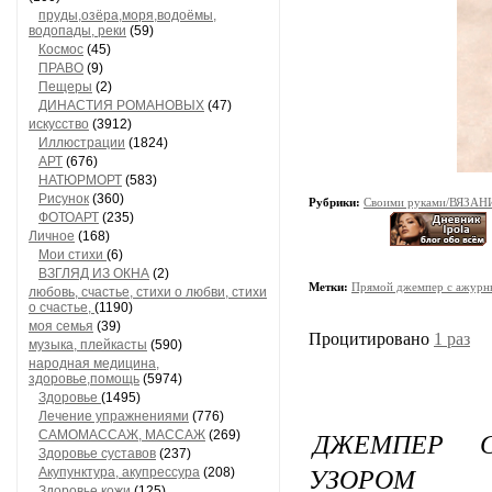
пруды,озёра,моря,водоёмы,
водопады, реки
(59)
Космос
(45)
ПРАВО
(9)
Пещеры
(2)
ДИНАСТИЯ РОМАНОВЫХ
(47)
искусство
(3912)
Иллюстрации
(1824)
АРТ
(676)
НАТЮРМОРТ
(583)
Рисунок
(360)
Рубрики:
Своими руками/ВЯЗАН
ФОТОАРТ
(235)
Личное
(168)
Мои стихи
(6)
ВЗГЛЯД ИЗ ОКНА
(2)
Метки:
Прямой джемпер с ажурн
любовь, счастье, стихи о любви, стихи
о счастье,
(1190)
моя семья
(39)
Процитировано
1 раз
музыка, плейкасты
(590)
народная медицина,
здоровье,помощь
(5974)
Здоровье
(1495)
Лечение упражнениями
(776)
ДЖЕМПЕР 
САМОМАССАЖ, МАССАЖ
(269)
Здоровье суставов
(237)
УЗОРОМ
Акупунктура, акупрессура
(208)
Здоровье кожи
(125)