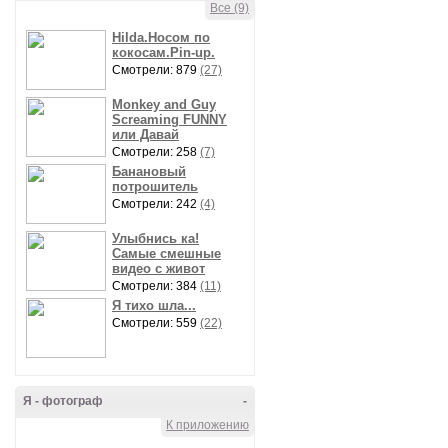
Все (9)
Hilda.Носом по
кокосам.Pin-up.
Смотрели: 879
(27)
Monkey and Guy
Screaming FUNNY
или Давай
Смотрели: 258
(7)
Банановый
потрошитель
Смотрели: 242
(4)
Улыбнись ка!
Самые смешные
видео с живот
Смотрели: 384
(11)
Я тихо шла...
Смотрели: 559
(22)
Я - фотограф
-
К приложению