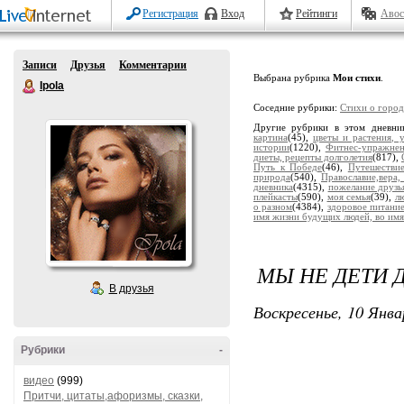
Регистрация
Вход
Рейтинги
Авос
Записи
Друзья
Комментарии
Выбрана рубрика
Мои стихи
.
Ipola
Соседние рубрики:
Стихи о горо
Другие рубрики в этом дневни
картина
(45),
цветы и растения, 
истории
(1220),
Фитнес-упражне
диеты, рецепты долголетия
(817),
Путь к Победе
(46),
Путешестви
природа
(540),
Православие,вера,
дневника
(4315),
пожелание друзь
плейкасты
(590),
моя семья
(39),
лю
о разном
(4384),
здоровое питани
имя жизни будущих людей, во имя
МЫ НЕ ДЕТИ 
В друзья
Воскресенье, 10 Янва
Рубрики
-
видео
(999)
Притчи, цитаты,афоризмы, сказки,