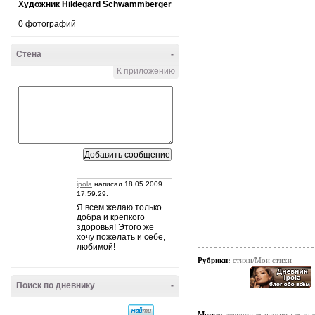
Художник Hildegard Schwammberger
0 фотографий
Стена
-
К приложению
ipola
написал 18.05.2009
17:59:29:
Я всем желаю только
добра и крепкого
здоровья! Этого же
хочу пожелать и себе,
любимой!
Рубрики:
стихи/Мои стихи
Поиск по дневнику
-
Метки:
девушка
рамочка
дн