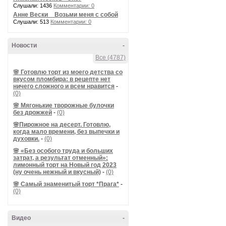
Слушали: 1436
Комментарии: 0
Анне Вески _ Возьми меня с собой
Слушали: 513
Комментарии: 0
Новости
-
Все (4787)
🌸 Готовлю торт из моего детства со
вкусом пломбира: в рецепте нет
ничего сложного и всем нравится
-
(0)
🌸 Мягонькие творожные булочки
без дрожжей
-
(0)
🌸Пирожное на десерт. Готовлю,
когда мало времени, без выпечки и
духовки.
-
(0)
🌸 «Без особого труда и больших
затрат, а результат отменный»:
лимонный торт на Новый год 2023
(ну очень нежный и вкусный)
-
(0)
🌸 Самый знаменитый торт *Прага*
-
(0)
Видео
-