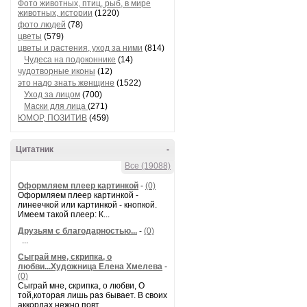
Фото животных, птиц, рыб, в мире
животных, истории
(1220)
фото людей
(78)
цветы
(579)
цветы и растения, уход за ними
(814)
Чудеса на подоконнике
(14)
чудотворные иконы
(12)
это надо знать женщине
(1522)
Уход за лицом
(700)
Маски для лица
(271)
ЮМОР, ПОЗИТИВ
(459)
Цитатник
-
Все (19088)
Оформляем плеер картинкой
-
(0)
Оформляем плеер картинкой -
линеечкой или картинкой - кнопкой.
Имеем такой плеер: К...
Друзьям с благодарностью...
-
(0)
...
Сыграй мне, скрипка, о
любви...Художница Елена Хмелева
-
(0)
Сыграй мне, скрипка, о любви, О
той,которая лишь раз бывает. В своих
аккордах нежно повт...