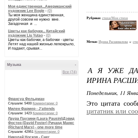
Моя единственная...Американский
художник Lee Bogle
-
(0)
Ты моя женщина единственная,
Рубрики:
стихи/Мои стихи
другой совсем не нужно мне.
Загадочная и ...
Цветы как бабочки... Китайский
художник Liu Yutao
-
(0)
Цветы как бабочки, а бабочки - цветы
Метки:
Ирина Расшивалова
сти
Летят над нашей жизнью легкокрыло,
И падают, срывая...
Музыка
-
А Я УЖЕ ДАВ
Все (74)
ИРИНА РАСШ
Понедельник, 11 Янва
Франсуа Фельдман
Это цитата соо
Слушали: 5400
Комментарии: 0
Милен Фармер - J'attends
цитатник или со
Слушали: 1423
Комментарии: 0
Лаура Паузини (Laura Pausini)Дэвид
Фостер (David Foster) Ричард Маркс
(Richard Marx) - one more time
Слушали: 42951
Комментарии: 0
Николай Носков - Снег