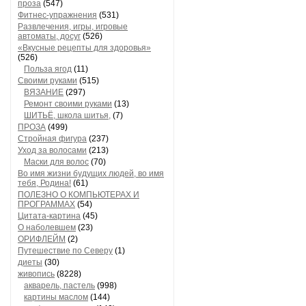
проза
(547)
Фитнес-упражнения
(531)
Развлечения, игры, игровые
автоматы, досуг
(526)
«Вкусные рецепты для здоровья»
(526)
Польза ягод
(11)
Своими руками
(515)
ВЯЗАНИЕ
(297)
Ремонт своими руками
(13)
ШИТЬЁ, школа шитья,
(7)
ПРОЗА
(499)
Стройная фигура
(237)
Уход за волосами
(213)
Маски для волос
(70)
Во имя жизни будущих людей, во имя
тебя, Родина!
(61)
ПОЛЕЗНО О КОМПЬЮТЕРАХ И
ПРОГРАММАХ
(54)
Цитата-картина
(45)
О наболевшем
(23)
ОРИФЛЕЙМ
(2)
Путешествие по Северу
(1)
диеты
(30)
живопись
(8228)
акварель, пастель
(998)
картины маслом
(144)