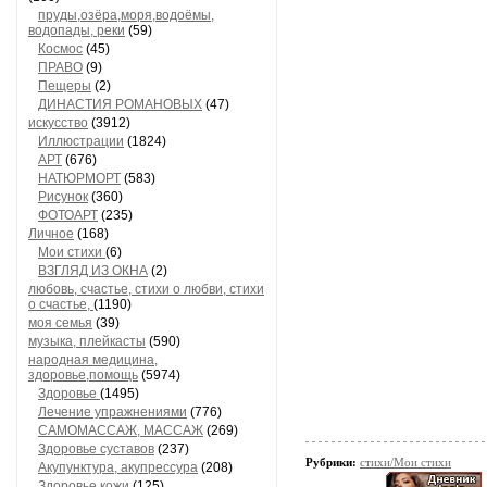
пруды,озёра,моря,водоёмы,
водопады, реки
(59)
Космос
(45)
ПРАВО
(9)
Пещеры
(2)
ДИНАСТИЯ РОМАНОВЫХ
(47)
искусство
(3912)
Иллюстрации
(1824)
АРТ
(676)
НАТЮРМОРТ
(583)
Рисунок
(360)
ФОТОАРТ
(235)
Личное
(168)
Мои стихи
(6)
ВЗГЛЯД ИЗ ОКНА
(2)
любовь, счастье, стихи о любви, стихи
о счастье,
(1190)
моя семья
(39)
музыка, плейкасты
(590)
народная медицина,
здоровье,помощь
(5974)
Здоровье
(1495)
Лечение упражнениями
(776)
САМОМАССАЖ, МАССАЖ
(269)
Здоровье суставов
(237)
Рубрики:
стихи/Мои стихи
Акупунктура, акупрессура
(208)
Здоровье кожи
(125)