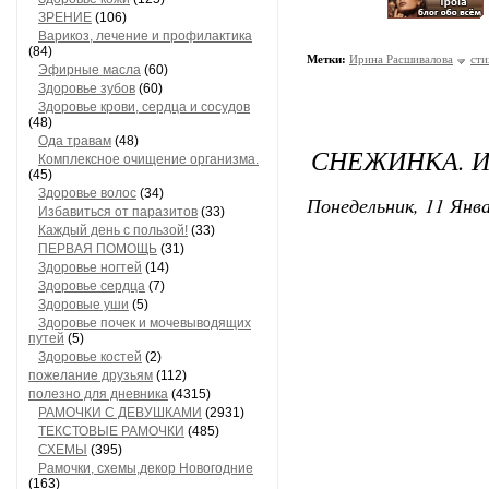
ЗРЕНИЕ
(106)
Варикоз, лечение и профилактика
(84)
Метки:
Ирина Расшивалова
сти
Эфирные масла
(60)
Здоровье зубов
(60)
Здоровье крови, сердца и сосудов
(48)
Ода травам
(48)
СНЕЖИНКА. 
Комплексное очищение организма.
(45)
Здоровье волос
(34)
Понедельник, 11 Янва
Избавиться от паразитов
(33)
Каждый день с пользой!
(33)
ПЕРВАЯ ПОМОЩЬ
(31)
Здоровье ногтей
(14)
Здоровье сердца
(7)
Здоровые уши
(5)
Здоровье почек и мочевыводящих
путей
(5)
Здоровье костей
(2)
пожелание друзьям
(112)
полезно для дневника
(4315)
РАМОЧКИ С ДЕВУШКАМИ
(2931)
ТЕКСТОВЫЕ РАМОЧКИ
(485)
СХЕМЫ
(395)
Рамочки, схемы,декор Новогодние
(163)