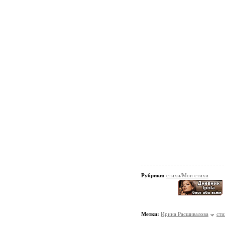
Рубрики:
стихи/Мои стихи
Метки:
Ирина Расшивалова
сти