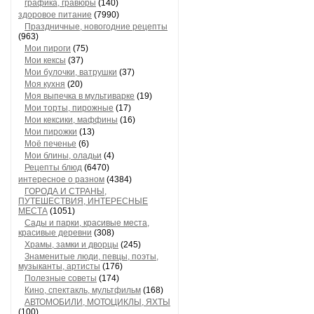
графика, гравюры
(140)
здоровое питание
(7990)
Праздничные, новогодние рецепты
(963)
Мои пироги
(75)
Мои кексы
(37)
Мои булочки, ватрушки
(37)
Моя кухня
(20)
Моя выпечка в мультиварке
(19)
Мои торты, пирожные
(17)
Мои кексики, маффины
(16)
Мои пирожки
(13)
Моё печенье
(6)
Мои блины, оладьи
(4)
Рецепты блюд
(6470)
интересное о разном
(4384)
ГОРОДА И СТРАНЫ,
ПУТЕШЕСТВИЯ, ИНТЕРЕСНЫЕ
МЕСТА
(1051)
Сады и парки, красивые места,
красивые деревни
(308)
Храмы, замки и дворцы
(245)
Знаменитые люди, певцы, поэты,
музыканты, артисты
(176)
Полезные советы
(174)
Кино, спектакль, мультфильм
(168)
АВТОМОБИЛИ, МОТОЦИКЛЫ, ЯХТЫ
(100)