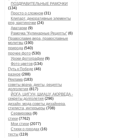
ПОЗДРАВИТЕЛЬНЫЕ РАМОЧКИ
(134)
Просто о сложном
(31)
Клипарт, декоративные элементы
png, картиночки
(24)
Аватарки
(9)
Рамочка "Кулинарные Рецепты"
(6)
Православие,вера, православные
молитвы
(190)
природа
(540)
прочее фото
(530)
Уроки фотографии
(9)
Фото цветов
(134)
Путь к Победе
(46)
разное
(288)
Реклама
(183)
советы врача, диеты, рецепты
долголетия
(817)
ЙОГА, ЦИГУН, ШИАЦУ, АЮРВЕДА -
секреты долголетия
(296)
дизайн, мода,советы дизайнера,
стилиста, интерьеры
(708)
Сервировка
(9)
стихи
(7762)
Мои стихи
(2077)
Стихи о городах
(16)
тесты
(119)