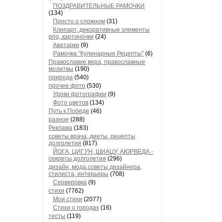
ПОЗДРАВИТЕЛЬНЫЕ РАМОЧКИ
(134)
Просто о сложном
(31)
Клипарт, декоративные элементы
png, картиночки
(24)
Аватарки
(9)
Рамочка "Кулинарные Рецепты"
(6)
Православие,вера, православные
молитвы
(190)
природа
(540)
прочее фото
(530)
Уроки фотографии
(9)
Фото цветов
(134)
Путь к Победе
(46)
разное
(288)
Реклама
(183)
советы врача, диеты, рецепты
долголетия
(817)
ЙОГА, ЦИГУН, ШИАЦУ, АЮРВЕДА -
секреты долголетия
(296)
дизайн, мода,советы дизайнера,
стилиста, интерьеры
(708)
Сервировка
(9)
стихи
(7762)
Мои стихи
(2077)
Стихи о городах
(16)
тесты
(119)