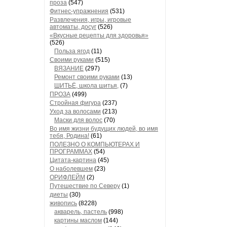
проза
(547)
Фитнес-упражнения
(531)
Развлечения, игры, игровые
автоматы, досуг
(526)
«Вкусные рецепты для здоровья»
(526)
Польза ягод
(11)
Своими руками
(515)
ВЯЗАНИЕ
(297)
Ремонт своими руками
(13)
ШИТЬЁ, школа шитья,
(7)
ПРОЗА
(499)
Стройная фигура
(237)
Уход за волосами
(213)
Маски для волос
(70)
Во имя жизни будущих людей, во имя
тебя, Родина!
(61)
ПОЛЕЗНО О КОМПЬЮТЕРАХ И
ПРОГРАММАХ
(54)
Цитата-картина
(45)
О наболевшем
(23)
ОРИФЛЕЙМ
(2)
Путешествие по Северу
(1)
диеты
(30)
живопись
(8228)
акварель, пастель
(998)
картины маслом
(144)