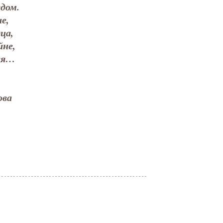
дом.
е,
ца,
йне,
ся…
ова