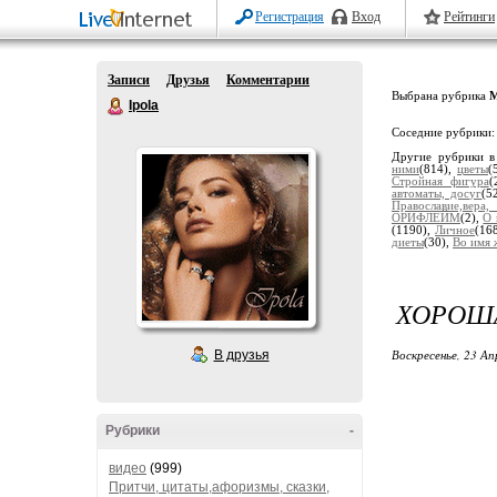
Регистрация
Вход
Рейтинги
Записи
Друзья
Комментарии
Выбрана рубрика
М
Ipola
Соседние рубрики
Другие рубрики в
ними
(814),
цветы
(
Стройная фигура
(
автоматы, досуг
(5
Православие,вера
ОРИФЛЕЙМ
(2),
О 
(1190),
Личное
(16
диеты
(30),
Во имя 
ХОРОША
Воскресенье, 23 Ап
В друзья
Рубрики
-
видео
(999)
Притчи, цитаты,афоризмы, сказки,