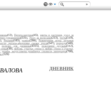
 иконы
(12),
Цитата-картина
(45),
цветы и растения, уход за
тнес-упражнения
(531),
Уход за волосами
(213),
тесты
(119),
5),
Реклама
(183),
разное
(288),
Развлечения, игры, игровые
итчи, цитаты,афоризмы, сказки, проза
(547),
природа
(540),
),
полезно для дневника
(4315),
пожелание друзьям
(112),
 семья
(39),
любовь, счастье, стихи о любви, стихи о счастье,
),
дизайн, мода,советы дизайнера, стилиста, интерьеры
(708),
ья»
(526)
ИВАЛОВА
ДНЕВНИК