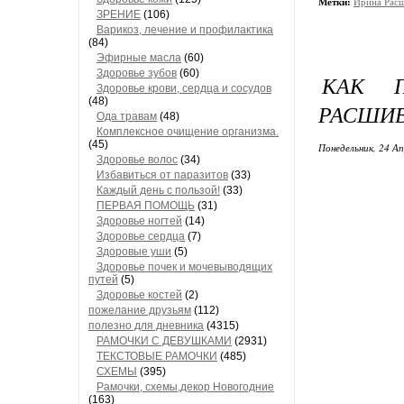
Метки:
Ирина Расш
ЗРЕНИЕ
(106)
Варикоз, лечение и профилактика
(84)
Эфирные масла
(60)
Здоровье зубов
(60)
КАК П
Здоровье крови, сердца и сосудов
(48)
РАСШИ
Ода травам
(48)
Комплексное очищение организма.
(45)
Понедельник, 24 Ап
Здоровье волос
(34)
Избавиться от паразитов
(33)
Каждый день с пользой!
(33)
ПЕРВАЯ ПОМОЩЬ
(31)
Здоровье ногтей
(14)
Здоровье сердца
(7)
Здоровые уши
(5)
Здоровье почек и мочевыводящих
путей
(5)
Здоровье костей
(2)
пожелание друзьям
(112)
полезно для дневника
(4315)
РАМОЧКИ С ДЕВУШКАМИ
(2931)
ТЕКСТОВЫЕ РАМОЧКИ
(485)
СХЕМЫ
(395)
Рамочки, схемы,декор Новогодние
(163)