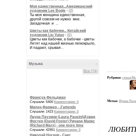
Моя единственная...Американский
художник Lee Bogle
-
(0)
Ты моя женщина единственная,
другой совсем не нужно мне.
Загадочная и ...
Цветы как бабочки... Китайский
художник Liu Yutao
-
(0)
Цветы как бабочки, а бабочки - цветы
Летят над нашей жизнью легкокрыло,
И падают, срывая...
Музыка
-
Все (74)
Рубрики:
стихи/Мо
Франсуа Фельдман
Метки:
Ирина Расш
Слушали: 5400
Комментарии: 0
Милен Фармер - J'attends
Слушали: 1423
Комментарии: 0
Лаура Паузини (Laura Pausini)Дэвид
Фостер (David Foster) Ричард Маркс
(Richard Marx) - one more time
ЛЮБИТ
Слушали: 42951
Комментарии: 0
Николай Носков - Снег