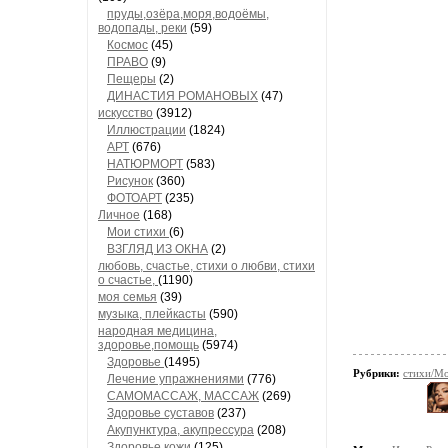
пруды,озёра,моря,водоёмы,
водопады, реки
(59)
Космос
(45)
ПРАВО
(9)
Пещеры
(2)
ДИНАСТИЯ РОМАНОВЫХ
(47)
искусство
(3912)
Иллюстрации
(1824)
АРТ
(676)
НАТЮРМОРТ
(583)
Рисунок
(360)
ФОТОАРТ
(235)
Личное
(168)
Мои стихи
(6)
ВЗГЛЯД ИЗ ОКНА
(2)
любовь, счастье, стихи о любви, стихи
о счастье,
(1190)
моя семья
(39)
музыка, плейкасты
(590)
народная медицина,
здоровье,помощь
(5974)
Здоровье
(1495)
Рубрики:
стихи/Мо
Лечение упражнениями
(776)
САМОМАССАЖ, МАССАЖ
(269)
Здоровье суставов
(237)
Акупунктура, акупрессура
(208)
Здоровье кожи
(125)