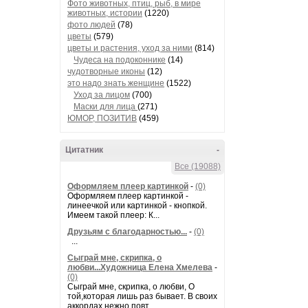
Фото животных, птиц, рыб, в мире
животных, истории
(1220)
фото людей
(78)
цветы
(579)
цветы и растения, уход за ними
(814)
Чудеса на подоконнике
(14)
чудотворные иконы
(12)
это надо знать женщине
(1522)
Уход за лицом
(700)
Маски для лица
(271)
ЮМОР, ПОЗИТИВ
(459)
Цитатник
-
Все (19088)
Оформляем плеер картинкой
-
(0)
Оформляем плеер картинкой -
линеечкой или картинкой - кнопкой.
Имеем такой плеер: К...
Друзьям с благодарностью...
-
(0)
...
Сыграй мне, скрипка, о
любви...Художница Елена Хмелева
-
(0)
Сыграй мне, скрипка, о любви, О
той,которая лишь раз бывает. В своих
аккордах нежно повт...