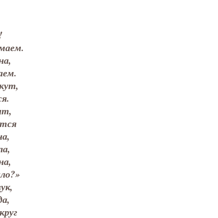
!
имаем.
на,
аем.
кут,
я.
ит,
ится
на,
а,
на,
ало?»
ук,
да,
круг