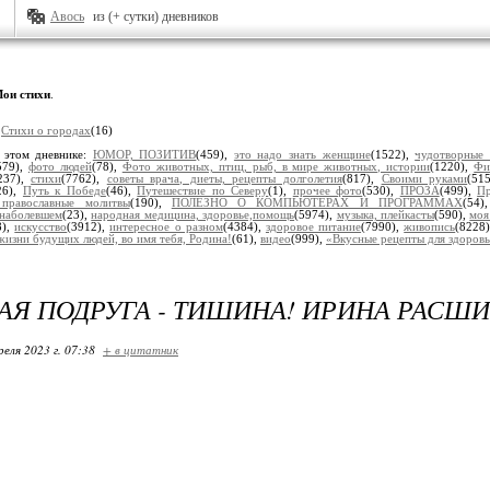
Авось
из (+ сутки) дневников
ои стихи
.
:
Стихи о городах
(16)
 этом дневнике:
ЮМОР, ПОЗИТИВ
(459),
это надо знать женщине
(1522),
чудотворные
579),
фото людей
(78),
Фото животных, птиц, рыб, в мире животных, истории
(1220),
Фи
237),
стихи
(7762),
советы врача, диеты, рецепты долголетия
(817),
Своими руками
(51
26),
Путь к Победе
(46),
Путешествие по Северу
(1),
прочее фото
(530),
ПРОЗА
(499),
Пр
, православные молитвы
(190),
ПОЛЕЗНО О КОМПЬЮТЕРАХ И ПРОГРАММАХ
(54
наболевшем
(23),
народная медицина, здоровье,помощь
(5974),
музыка, плейкасты
(590),
моя
8),
искусство
(3912),
интересное о разном
(4384),
здоровое питание
(7990),
живопись
(8228
жизни будущих людей, во имя тебя, Родина!
(61),
видео
(999),
«Вкусные рецепты для здоров
Я ПОДРУГА - ТИШИНА! ИРИНА РАСШ
реля 2023 г. 07:38
+ в цитатник