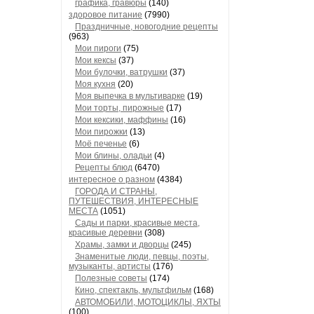
графика, гравюры
(140)
здоровое питание
(7990)
Праздничные, новогодние рецепты
(963)
Мои пироги
(75)
Мои кексы
(37)
Мои булочки, ватрушки
(37)
Моя кухня
(20)
Моя выпечка в мультиварке
(19)
Мои торты, пирожные
(17)
Мои кексики, маффины
(16)
Мои пирожки
(13)
Моё печенье
(6)
Мои блины, оладьи
(4)
Рецепты блюд
(6470)
интересное о разном
(4384)
ГОРОДА И СТРАНЫ,
ПУТЕШЕСТВИЯ, ИНТЕРЕСНЫЕ
МЕСТА
(1051)
Сады и парки, красивые места,
красивые деревни
(308)
Храмы, замки и дворцы
(245)
Знаменитые люди, певцы, поэты,
музыканты, артисты
(176)
Полезные советы
(174)
Кино, спектакль, мультфильм
(168)
АВТОМОБИЛИ, МОТОЦИКЛЫ, ЯХТЫ
(100)