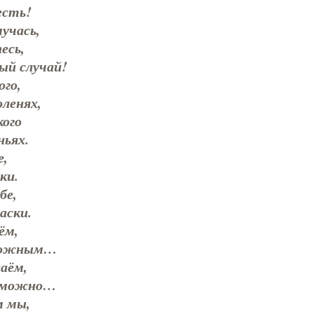
есть!
учась,
есь,
ый случай!
го,
ленях,
кого
ньях.
е,
ки.
бе,
аски.
ём,
сложным…
аём,
озможно…
м мы,