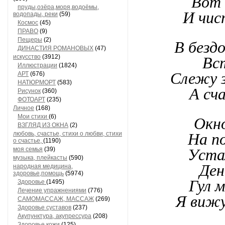
Вот 
пруды,озёра,моря,водоёмы,
И чис
водопады, реки
(59)
Космос
(45)
ПРАВО
(9)
Пещеры
(2)
В безд
ДИНАСТИЯ РОМАНОВЫХ
(47)
искусство
(3912)
Вс
Иллюстрации
(1824)
Слежу з
АРТ
(676)
НАТЮРМОРТ
(583)
А сч
Рисунок
(360)
ФОТОАРТ
(235)
Личное
(168)
Мои стихи
(6)
Окно
ВЗГЛЯД ИЗ ОКНА
(2)
любовь, счастье, стихи о любви, стихи
На п
о счастье,
(1190)
моя семья
(39)
Уста
музыка, плейкасты
(590)
Ден
народная медицина,
здоровье,помощь
(5974)
Гул м
Здоровье
(1495)
Лечение упражнениями
(776)
Я вижу
САМОМАССАЖ, МАССАЖ
(269)
Здоровье суставов
(237)
Акупунктура, акупрессура
(208)
Здоровье кожи
(125)