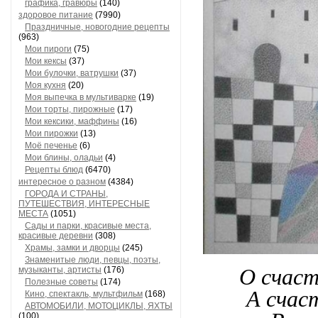
графика, гравюры
(140)
здоровое питание
(7990)
Праздничные, новогодние рецепты
(963)
Мои пироги
(75)
Мои кексы
(37)
Мои булочки, ватрушки
(37)
Моя кухня
(20)
Моя выпечка в мультиварке
(19)
Мои торты, пирожные
(17)
Мои кексики, маффины
(16)
Мои пирожки
(13)
Моё печенье
(6)
Мои блины, оладьи
(4)
Рецепты блюд
(6470)
интересное о разном
(4384)
ГОРОДА И СТРАНЫ,
ПУТЕШЕСТВИЯ, ИНТЕРЕСНЫЕ
МЕСТА
(1051)
Сады и парки, красивые места,
красивые деревни
(308)
Храмы, замки и дворцы
(245)
Знаменитые люди, певцы, поэты,
музыканты, артисты
(176)
О счаст
Полезные советы
(174)
А счас
Кино, спектакль, мультфильм
(168)
АВТОМОБИЛИ, МОТОЦИКЛЫ, ЯХТЫ
(100)