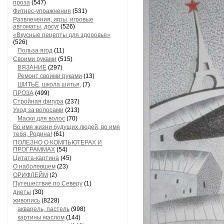
проза
(547)
Фитнес-упражнения
(531)
Развлечения, игры, игровые
автоматы, досуг
(526)
«Вкусные рецепты для здоровья»
(526)
Польза ягод
(11)
Своими руками
(515)
ВЯЗАНИЕ
(297)
Ремонт своими руками
(13)
ШИТЬЁ, школа шитья,
(7)
ПРОЗА
(499)
Стройная фигура
(237)
Уход за волосами
(213)
Маски для волос
(70)
Во имя жизни будущих людей, во имя
тебя, Родина!
(61)
ПОЛЕЗНО О КОМПЬЮТЕРАХ И
ПРОГРАММАХ
(54)
Цитата-картина
(45)
О наболевшем
(23)
ОРИФЛЕЙМ
(2)
Путешествие по Северу
(1)
диеты
(30)
живопись
(8228)
акварель, пастель
(998)
картины маслом
(144)