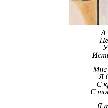
А
Не
У
Истр
Мне 
Я 
С к
С то
Я т