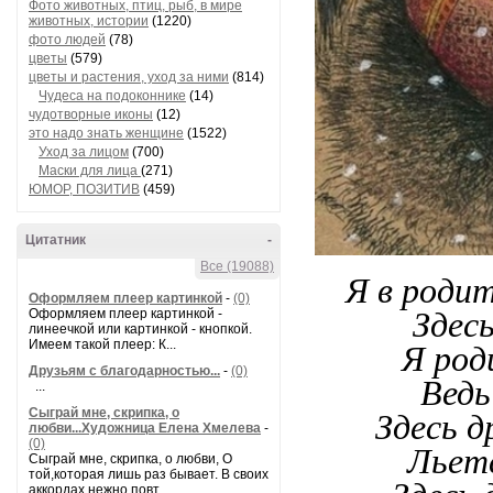
Фото животных, птиц, рыб, в мире
животных, истории
(1220)
фото людей
(78)
цветы
(579)
цветы и растения, уход за ними
(814)
Чудеса на подоконнике
(14)
чудотворные иконы
(12)
это надо знать женщине
(1522)
Уход за лицом
(700)
Маски для лица
(271)
ЮМОР, ПОЗИТИВ
(459)
Цитатник
-
Все (19088)
Я в родит
Оформляем плеер картинкой
-
(0)
Оформляем плеер картинкой -
Здес
линеечкой или картинкой - кнопкой.
Имеем такой плеер: К...
Я род
Друзьям с благодарностью...
-
(0)
Ведь
...
Сыграй мне, скрипка, о
Здесь д
любви...Художница Елена Хмелева
-
(0)
Льетс
Сыграй мне, скрипка, о любви, О
той,которая лишь раз бывает. В своих
аккордах нежно повт...