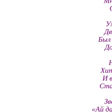
Мн
У
Дв
Был
До
Хит
И 
Ста
Зв
«Ай да