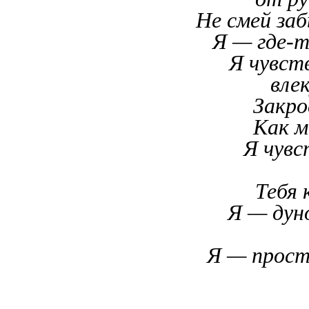
Не смей за
Я — где-
Я чувст
вле
Закро
Как м
Я чув
Тебя 
Я — дун
Я — прост