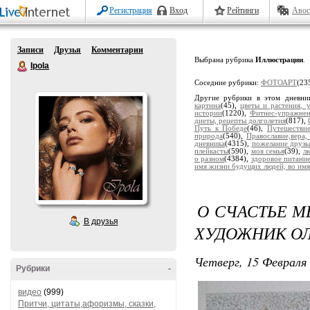
Регистрация
Вход
Рейтинги
Авос
Записи
Друзья
Комментарии
Выбрана рубрика
Иллюстрации
.
Ipola
Соседние рубрики:
ФОТОАРТ
(23
Другие рубрики в этом дневни
картина
(45),
цветы и растения, 
истории
(1220),
Фитнес-упражне
диеты, рецепты долголетия
(817),
Путь к Победе
(46),
Путешестви
природа
(540),
Православие,вера,
дневника
(4315),
пожелание друзь
плейкасты
(590),
моя семья
(39),
лю
о разном
(4384),
здоровое питани
имя жизни будущих людей, во имя
О СЧАСТЬЕ М
В друзья
ХУДОЖНИК ОЛ
Четверг, 15 Февраля 
Рубрики
-
видео
(999)
Притчи, цитаты,афоризмы, сказки,