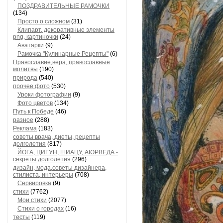
ПОЗДРАВИТЕЛЬНЫЕ РАМОЧКИ
(134)
Просто о сложном
(31)
Клипарт, декоративные элементы
png, картиночки
(24)
Аватарки
(9)
Рамочка "Кулинарные Рецепты"
(6)
Православие,вера, православные
молитвы
(190)
природа
(540)
прочее фото
(530)
Уроки фотографии
(9)
Фото цветов
(134)
Путь к Победе
(46)
разное
(288)
Реклама
(183)
советы врача, диеты, рецепты
долголетия
(817)
ЙОГА, ЦИГУН, ШИАЦУ, АЮРВЕДА -
секреты долголетия
(296)
дизайн, мода,советы дизайнера,
стилиста, интерьеры
(708)
Сервировка
(9)
стихи
(7762)
Мои стихи
(2077)
Стихи о городах
(16)
тесты
(119)