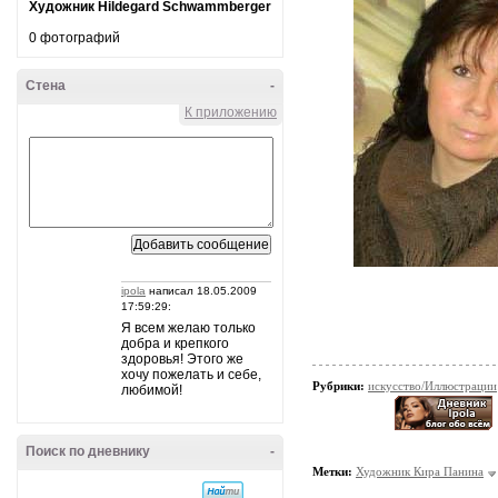
Художник Hildegard Schwammberger
0 фотографий
Стена
-
К приложению
ipola
написал 18.05.2009
17:59:29:
Я всем желаю только
добра и крепкого
здоровья! Этого же
хочу пожелать и себе,
Рубрики:
искусство/Иллюстрации
любимой!
Поиск по дневнику
-
Метки:
Художник Кира Панина