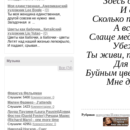
Здесь 
Моя единственная...Американский
И 
художник Lee Bogle
-
(0)
Ты моя женщина единственная,
Сколько 
другой совсем не нужно мне.
Загадочная и ...
А в
Цветы как бабочки... Китайский
художник Liu Yutao
-
(0)
Слаще мед
Цветы как бабочки, а бабочки - цветы
Летят над нашей жизнью легкокрыло,
Убеж
И падают, срывая...
Ты живи, п
Для
Музыка
-
Все (74)
Буйным цве
Мне д
Франсуа Фельдман
Слушали: 5400
Комментарии: 0
Милен Фармер - J'attends
Слушали: 1423
Комментарии: 0
Лаура Паузини (Laura Pausini)Дэвид
Рубрики:
искусство/Иллюстрации
Фостер (David Foster) Ричард Маркс
(Richard Marx) - one more time
Слушали: 42951
Комментарии: 0
Николай Носков - Снег