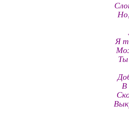
Сло
Но,
Я т
Мож
Ты
До
В
Ско
Вык