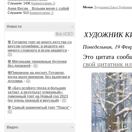
Слушали: 1436
Комментарии: 0
Метки:
Художник Ольга Гребенни
Анне Вески _ Возьми меня с собой
Слушали: 513
Комментарии: 0
Новости
-
ХУДОЖНИК К
Все (4787)
🌸 Готовлю торт из моего детства со
Понедельник, 19 Февр
вкусом пломбира: в рецепте нет
ничего сложного и всем нравится
-
(0)
Это цитата соо
🌸 Мягонькие творожные булочки
свой цитатник и
без дрожжей
-
(0)
🌸Пирожное на десерт. Готовлю,
когда мало времени, без выпечки и
духовки.
-
(0)
🌸 «Без особого труда и больших
затрат, а результат отменный»:
лимонный торт на Новый год 2023
(ну очень нежный и вкусный)
-
(0)
🌸 Самый знаменитый торт *Прага*
-
(0)
Видео
-