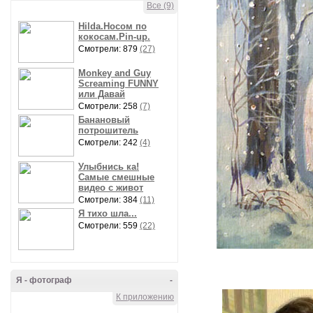
Все (9)
Hilda.Носом по
кокосам.Pin-up.
Смотрели: 879
(27)
Monkey and Guy
Screaming FUNNY
или Давай
Смотрели: 258
(7)
Банановый
потрошитель
Смотрели: 242
(4)
Улыбнись ка!
Самые смешные
видео с живот
Смотрели: 384
(11)
Я тихо шла...
Смотрели: 559
(22)
Я - фотограф
-
К приложению