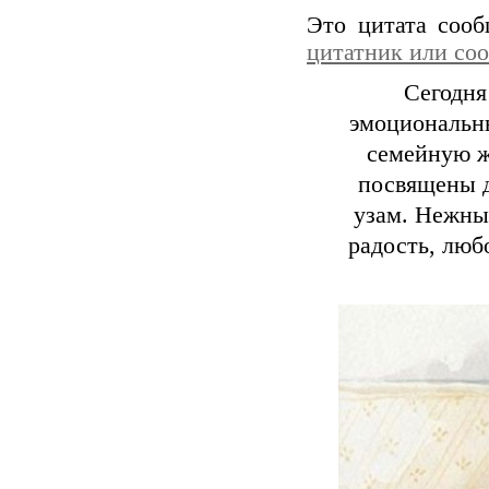
Это цитата соо
цитатник или со
Сегодня
эмоциональн
семейную ж
посвящены д
узам. Нежны
радость, люб