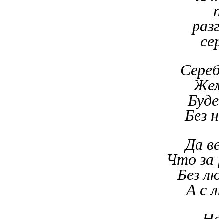
раз
се
Сереб
Жем
Буде
Без 
Да в
Что за 
Без л
А с 
Не