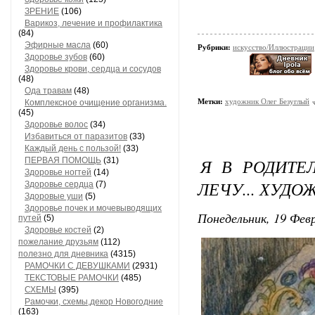
ЗРЕНИЕ
(106)
Варикоз, лечение и профилактика
(84)
Эфирные масла
(60)
Рубрики:
искусство/Иллюстрации
Здоровье зубов
(60)
Здоровье крови, сердца и сосудов
(48)
Ода травам
(48)
Метки:
художник Олег Безуглый
Комплексное очищение организма.
(45)
Здоровье волос
(34)
Избавиться от паразитов
(33)
Каждый день с пользой!
(33)
Я В РОДИТЕ
ПЕРВАЯ ПОМОЩЬ
(31)
Здоровье ногтей
(14)
ЛЕЧУ... ХУД
Здоровье сердца
(7)
Здоровые уши
(5)
Здоровье почек и мочевыводящих
Понедельник, 19 Февр
путей
(5)
Здоровье костей
(2)
пожелание друзьям
(112)
полезно для дневника
(4315)
РАМОЧКИ С ДЕВУШКАМИ
(2931)
ТЕКСТОВЫЕ РАМОЧКИ
(485)
СХЕМЫ
(395)
Рамочки, схемы,декор Новогодние
(163)