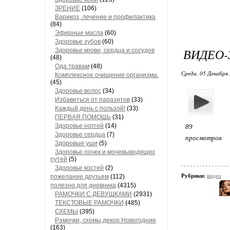
ЗРЕНИЕ
(106)
Варикоз, лечение и профилактика
(84)
Эфирные масла
(60)
Здоровье зубов
(60)
ВИДЕО-
Здоровье крови, сердца и сосудов
(48)
Ода травам
(48)
Среда, 05 Декабря 
Комплексное очищение организма.
(45)
Здоровье волос
(34)
Избавиться от паразитов
(33)
Каждый день с пользой!
(33)
ПЕРВАЯ ПОМОЩЬ
(31)
Здоровье ногтей
(14)
89
Здоровье сердца
(7)
просмотров
Здоровые уши
(5)
Здоровье почек и мочевыводящих
путей
(5)
Здоровье костей
(2)
Рубрики:
видео
пожелание друзьям
(112)
полезно для дневника
(4315)
РАМОЧКИ С ДЕВУШКАМИ
(2931)
ТЕКСТОВЫЕ РАМОЧКИ
(485)
СХЕМЫ
(395)
Рамочки, схемы,декор Новогодние
(163)