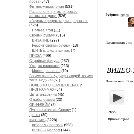
проза
(547)
Фитнес-упражнения
(531)
Развлечения, игры, игровые
Рубрики:
видео
автоматы, досуг
(526)
«Вкусные рецепты для здоровья»
(526)
Польза ягод
(11)
Своими руками
(515)
ВЯЗАНИЕ
(297)
Процитировано
2 раз
Ремонт своими руками
(13)
ШИТЬЁ, школа шитья,
(7)
ПРОЗА
(499)
Стройная фигура
(237)
Уход за волосами
(213)
ВИДЕО-
Маски для волос
(70)
Во имя жизни будущих людей, во имя
тебя, Родина!
(61)
Понедельник, 03 Де
ПОЛЕЗНО О КОМПЬЮТЕРАХ И
ПРОГРАММАХ
(54)
Цитата-картина
(45)
О наболевшем
(23)
ОРИФЛЕЙМ
(2)
Путешествие по Северу
(1)
2059
диеты
(30)
просмотров
живопись
(8228)
акварель, пастель
(998)
картины маслом
(144)