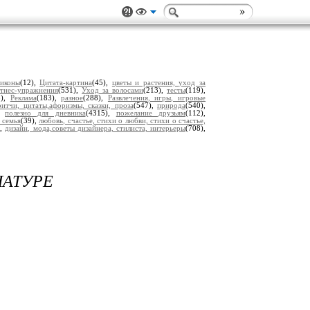
 иконы
(12),
Цитата-картина
(45),
цветы и растения, уход за
тнес-упражнения
(531),
Уход за волосами
(213),
тесты
(119),
5),
Реклама
(183),
разное
(288),
Развлечения, игры, игровые
итчи, цитаты,афоризмы, сказки, проза
(547),
природа
(540),
),
полезно для дневника
(4315),
пожелание друзьям
(112),
 семья
(39),
любовь, счастье, стихи о любви, стихи о счастье,
),
дизайн, мода,советы дизайнера, стилиста, интерьеры
(708),
НАТУРЕ