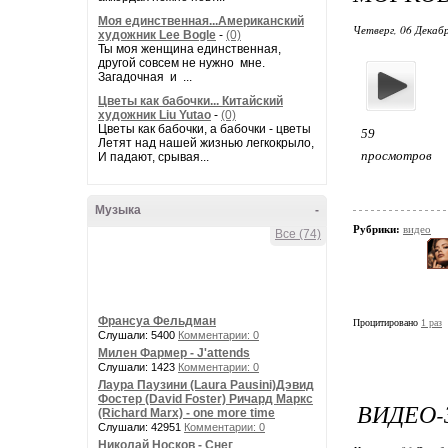
Моя единственная...Американский
Четверг, 06 Декабр
художник Lee Bogle
-
(0)
Ты моя женщина единственная,
другой совсем не нужно мне.
Загадочная и ...
Цветы как бабочки... Китайский
художник Liu Yutao
-
(0)
Цветы как бабочки, а бабочки - цветы
59
Летят над нашей жизнью легкокрыло,
просмотров
И падают, срывая...
Музыка
-
Рубрики:
видео
Все (74)
Франсуа Фельдман
Процитировано
1 раз
Слушали: 5400
Комментарии: 0
Милен Фармер - J'attends
Слушали: 1423
Комментарии: 0
Лаура Паузини (Laura Pausini)Дэвид
Фостер (David Foster) Ричард Маркс
ВИДЕО-
(Richard Marx) - one more time
Слушали: 42951
Комментарии: 0
Николай Носков - Снег