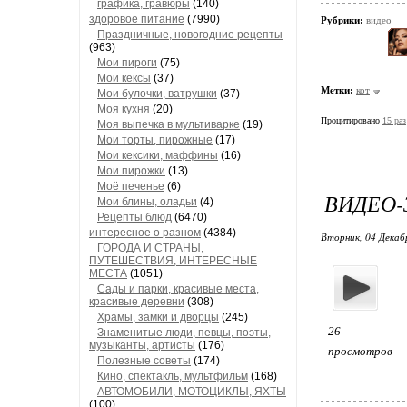
графика, гравюры
(140)
здоровое питание
(7990)
Рубрики:
видео
Праздничные, новогодние рецепты
(963)
Мои пироги
(75)
Мои кексы
(37)
Метки:
кот
Мои булочки, ватрушки
(37)
Моя кухня
(20)
Процитировано
15 раз
Моя выпечка в мультиварке
(19)
Мои торты, пирожные
(17)
Мои кексики, маффины
(16)
Мои пирожки
(13)
Моё печенье
(6)
ВИДЕО-
Мои блины, оладьи
(4)
Рецепты блюд
(6470)
интересное о разном
(4384)
Вторник, 04 Декаб
ГОРОДА И СТРАНЫ,
ПУТЕШЕСТВИЯ, ИНТЕРЕСНЫЕ
МЕСТА
(1051)
Сады и парки, красивые места,
красивые деревни
(308)
Храмы, замки и дворцы
(245)
26
Знаменитые люди, певцы, поэты,
музыканты, артисты
(176)
просмотров
Полезные советы
(174)
Кино, спектакль, мультфильм
(168)
АВТОМОБИЛИ, МОТОЦИКЛЫ, ЯХТЫ
(100)