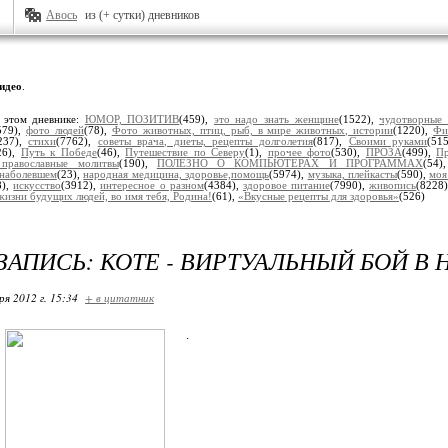
Авось
из (+ сутки) дневников
идео
.
 этом дневнике:
ЮМОР, ПОЗИТИВ
(459),
это надо знать женщине
(1522),
чудотворные
579),
фото людей
(78),
Фото животных, птиц, рыб, в мире животных, истории
(1220),
Фи
237),
стихи
(7762),
советы врача, диеты, рецепты долголетия
(817),
Своими руками
(51
26),
Путь к Победе
(46),
Путешествие по Северу
(1),
прочее фото
(530),
ПРОЗА
(499),
Пр
, православные молитвы
(190),
ПОЛЕЗНО О КОМПЬЮТЕРАХ И ПРОГРАММАХ
(54
наболевшем
(23),
народная медицина, здоровье,помощь
(5974),
музыка, плейкасты
(590),
моя
8),
искусство
(3912),
интересное о разном
(4384),
здоровое питание
(7990),
живопись
(8228
жизни будущих людей, во имя тебя, Родина!
(61),
«Вкусные рецепты для здоровья»
(526)
ЗАПИСЬ: КОТЕ - ВИРТУАЛЬНЫЙ БОЙ В 
ря 2012 г. 15:34
+ в цитатник
.