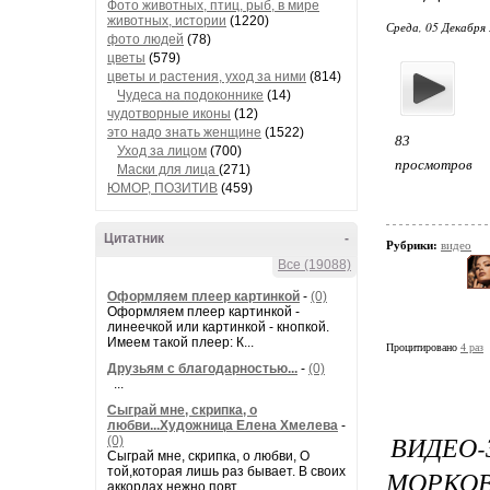
Фото животных, птиц, рыб, в мире
животных, истории
(1220)
Среда, 05 Декабря 
фото людей
(78)
цветы
(579)
цветы и растения, уход за ними
(814)
Чудеса на подоконнике
(14)
чудотворные иконы
(12)
это надо знать женщине
(1522)
83
Уход за лицом
(700)
просмотров
Маски для лица
(271)
ЮМОР, ПОЗИТИВ
(459)
Цитатник
-
Рубрики:
видео
Все (19088)
Оформляем плеер картинкой
-
(0)
Оформляем плеер картинкой -
линеечкой или картинкой - кнопкой.
Имеем такой плеер: К...
Процитировано
4 раз
Друзьям с благодарностью...
-
(0)
...
Сыграй мне, скрипка, о
любви...Художница Елена Хмелева
-
ВИДЕО
(0)
Сыграй мне, скрипка, о любви, О
той,которая лишь раз бывает. В своих
МОРКОВ
аккордах нежно повт...