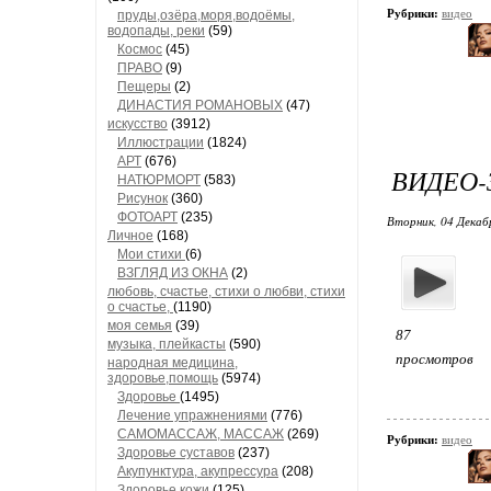
Рубрики:
видео
пруды,озёра,моря,водоёмы,
водопады, реки
(59)
Космос
(45)
ПРАВО
(9)
Пещеры
(2)
ДИНАСТИЯ РОМАНОВЫХ
(47)
искусство
(3912)
Иллюстрации
(1824)
АРТ
(676)
ВИДЕО-
НАТЮРМОРТ
(583)
Рисунок
(360)
ФОТОАРТ
(235)
Вторник, 04 Декаб
Личное
(168)
Мои стихи
(6)
ВЗГЛЯД ИЗ ОКНА
(2)
любовь, счастье, стихи о любви, стихи
о счастье,
(1190)
моя семья
(39)
87
музыка, плейкасты
(590)
просмотров
народная медицина,
здоровье,помощь
(5974)
Здоровье
(1495)
Лечение упражнениями
(776)
САМОМАССАЖ, МАССАЖ
(269)
Рубрики:
видео
Здоровье суставов
(237)
Акупунктура, акупрессура
(208)
Здоровье кожи
(125)