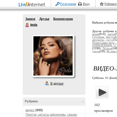
Регистрация
Вход
Рейтинги
Записи
Друзья
Комментарии
Выбрана рубрика
в
Ipola
Другие рубрики в
ними
(814),
цветы
(
Стройная фигура
(
автоматы, досуг
(5
Православие,вера
ОРИФЛЕЙМ
(2),
О 
(1190),
Личное
(16
диеты
(30),
Во имя 
ВИДЕО-
Суббота, 01 Декаб
В друзья
Рубрики
-
102
видео
(999)
просмотров
Притчи, цитаты,афоризмы, сказки,