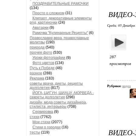
ПОЗДРАВИТЕЛЬНЫЕ РАМОЧКИ
(134)
ВИДЕО-
Просто о сложном
(31)
Клипарт, декоративные элементы
png, картиночки
(24)
Среда, 05 Декабря 
Аватарки
(9)
Рамочка "Кулинарные Рецепты"
(6)
Православие,вера, православные
молитвы
(190)
природа
(540)
прочее фото
(530)
287
Уроки фотографии
(9)
Фото цветов
(134)
просмотров
Путь к Победе
(46)
разное
(288)
Реклама
(183)
советы врача, диеты, рецепты
Рубрики:
видео
долголетия
(817)
ЙОГА, ЦИГУН, ШИАЦУ, АЮРВЕДА -
секреты долголетия
(296)
дизайн, мода,советы дизайнера,
стилиста, интерьеры
(708)
Сервировка
(9)
стихи
(7762)
Мои стихи
(2077)
Стихи о городах
(16)
ВИДЕО-
тесты
(119)