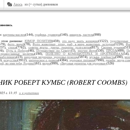
Авось
из (+ сутки) дневников
ивопись
.
и:
картины маслом
(144),
графика, гравюры
(140),
акварель, пастель
(998)
 этом дневнике:
ЮМОР, ПОЗИТИВ
(459),
это надо знать женщине
(1522),
чудотворные
579),
фото людей
(78),
Фото животных, птиц, рыб, в мире животных, истории
(1220),
Фи
237),
стихи
(7762),
советы врача, диеты, рецепты долголетия
(817),
Своими руками
(51
26),
Путь к Победе
(46),
Путешествие по Северу
(1),
прочее фото
(530),
ПРОЗА
(499),
Пр
, православные молитвы
(190),
ПОЛЕЗНО О КОМПЬЮТЕРАХ И ПРОГРАММАХ
(54
наболевшем
(23),
народная медицина, здоровье,помощь
(5974),
музыка, плейкасты
(590),
моя
8),
искусство
(3912),
интересное о разном
(4384),
здоровое питание
(7990),
дизайн, мода,сов
й, во имя тебя, Родина!
(61),
видео
(999),
«Вкусные рецепты для здоровья»
(526)
ИК РОБЕРТ КУМБС (ROBERT COOMBS)
025 г. 11:35
+ в цитатник