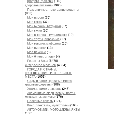
графика, гравюры
(140)
здоровое питание
(7990)
Праздничные, новогодние рецепты
(963)
Мои пироги
(75)
Мои кексы
(37)
Мои булочки, ватрушки
(37)
Моя кухня
(20)
Моя выпечка в мультиварке
(19)
Мои торты, пирожные
(17)
Мои кексики, маффины
(16)
Мои пирожки
(13)
Моё печенье
(6)
Мои блины, оладьи
(4)
Рецепты блюд
(6470)
интересное о разном
(4384)
ГОРОДА И СТРАНЫ,
ПУТЕШЕСТВИЯ, ИНТЕРЕСНЫЕ
МЕСТА
(1051)
Сады и парки, красивые места,
красивые деревни
(308)
Храмы, замки и дворцы
(245)
Знаменитые люди, певцы, поэты,
музыканты, артисты
(176)
Полезные советы
(174)
Кино, спектакль, мультфильм
(168)
АВТОМОБИЛИ, МОТОЦИКЛЫ, ЯХТЫ
(100)