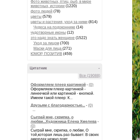
Фото животных, птиц, рыб, в мире
животных, истории
(1220)
фото людей
(78)
цветы
(579)
цветы и растения, уход за ними
(814)
Чудеса на подоконнике
(14)
чудотворные иконы
(12)
это надо знать женщине
(1522)
Уход за лицом
(700)
Маски для лица
(271)
ЮМОР, ПОЗИТИВ
(459)
Цитатник
-
Все (19088)
Оформляем плеер картинкой
-
(0)
Оформляем плеер картинкой -
линеечкой или картинкой - кнопкой.
Имеем такой плеер: К...
Друзьям с благодарностью...
-
(0)
...
Сыграй мне, скрипка, о
любви...Художница Елена Хмелева
-
(0)
Сыграй мне, скрипка, о любви, О
той,которая лишь раз бывает. В своих
аккордах нежно повт...