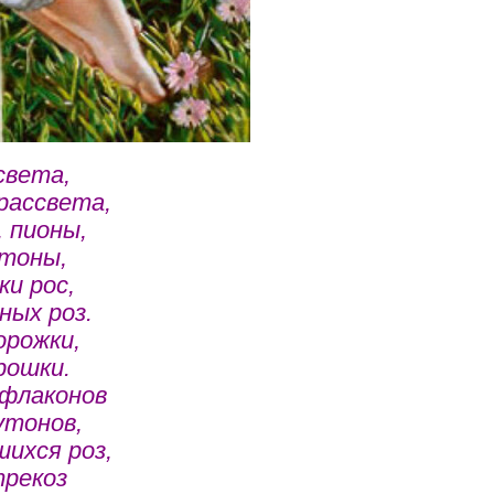
света,
рассвета,
 пионы,
утоны,
и рос,
ных роз.
орожки,
рошки.
 флаконов
утонов,
ихся роз,
трекоз