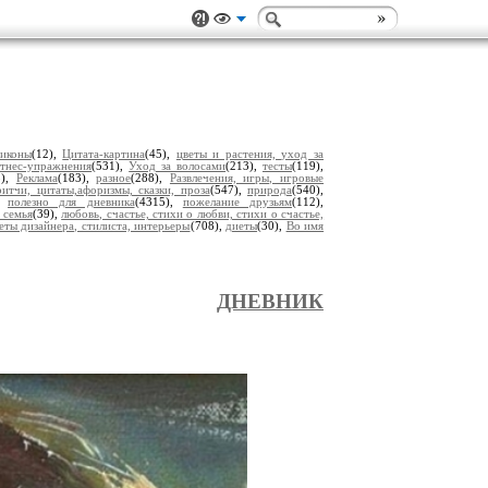
 иконы
(12),
Цитата-картина
(45),
цветы и растения, уход за
тнес-упражнения
(531),
Уход за волосами
(213),
тесты
(119),
5),
Реклама
(183),
разное
(288),
Развлечения, игры, игровые
итчи, цитаты,афоризмы, сказки, проза
(547),
природа
(540),
),
полезно для дневника
(4315),
пожелание друзьям
(112),
 семья
(39),
любовь, счастье, стихи о любви, стихи о счастье,
еты дизайнера, стилиста, интерьеры
(708),
диеты
(30),
Во имя
ДНЕВНИК