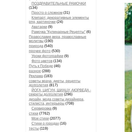
ПОЗДРАВИТЕЛЬНЫЕ РАМОЧКИ
(134)
Просто о сложном
(31)
Клипарт, декоративные элементы
png, картиночки
(24)
Аватарки
(9)
Рамочка "Кулинарные Рецепты"
(6)
Православие,вера, православные
молитвы
(190)
природа
(540)
прочее фото
(530)
Уроки фотографии
(9)
Фото цветов
(134)
Путь к Победе
(46)
разное
(288)
Реклама
(183)
советы врача, диеты, рецепты
долголетия
(817)
ЙОГА, ЦИГУН, ШИАЦУ, АЮРВЕДА -
секреты долголетия
(296)
дизайн, мода,советы дизайнера,
стилиста, интерьеры
(708)
Сервировка
(9)
стихи
(7762)
Мои стихи
(2077)
Стихи о городах
(16)
тесты
(119)