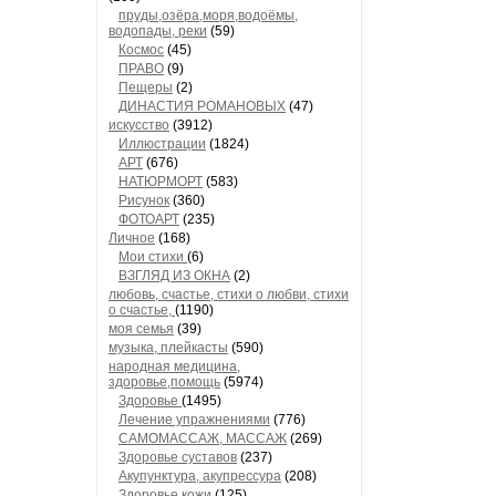
пруды,озёра,моря,водоёмы,
водопады, реки
(59)
Космос
(45)
ПРАВО
(9)
Пещеры
(2)
ДИНАСТИЯ РОМАНОВЫХ
(47)
искусство
(3912)
Иллюстрации
(1824)
АРТ
(676)
НАТЮРМОРТ
(583)
Рисунок
(360)
ФОТОАРТ
(235)
Личное
(168)
Мои стихи
(6)
ВЗГЛЯД ИЗ ОКНА
(2)
любовь, счастье, стихи о любви, стихи
о счастье,
(1190)
моя семья
(39)
музыка, плейкасты
(590)
народная медицина,
здоровье,помощь
(5974)
Здоровье
(1495)
Лечение упражнениями
(776)
САМОМАССАЖ, МАССАЖ
(269)
Здоровье суставов
(237)
Акупунктура, акупрессура
(208)
Здоровье кожи
(125)