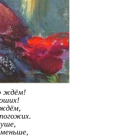
о ждём!
роших!
ождём,
погожих.
уше,
 меньше,