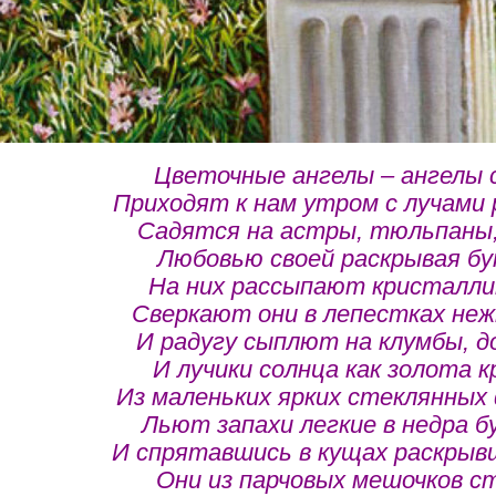
Цветочные ангелы – ангелы 
Приходят к нам утром с лучами 
Садятся на астры, тюльпаны,
Любовью своей раскрывая б
На них рассыпают кристаллик
Сверкают они в лепестках неж
И радугу сыплют на клумбы, д
И лучики солнца как золота к
Из маленьких ярких стеклянных
Льют запахи легкие в недра б
И спрятавшись в кущах раскрывш
Они из парчовых мешочков с