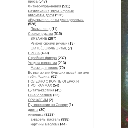
проза
(547)
Фитнес-упражнения
(531)
Развлечения, игры, игровые
автоматы, досуг
(526)
«Вкусные рецепты для здоровья»
(526)
Польза ягод
(11)
Своими руками
(515)
ВЯЗАНИЕ
(297)
Ремонт своими руками
(13)
ШИТЬЁ, школа шитья,
(7)
ПРОЗА
(499)
Стройная фигура
(237)
Уход за волосами
(213)
Маски для волос
(70)
Во имя жизни будущих людей, во имя
тебя, Родина!
(61)
ПОЛЕЗНО О КОМПЬЮТЕРАХ И
ПРОГРАММАХ
(54)
Цитата-картина
(45)
О наболевшем
(23)
ОРИФЛЕЙМ
(2)
Путешествие по Северу
(1)
диеты
(30)
живопись
(8228)
акварель, пастель
(998)
картины маслом
(144)