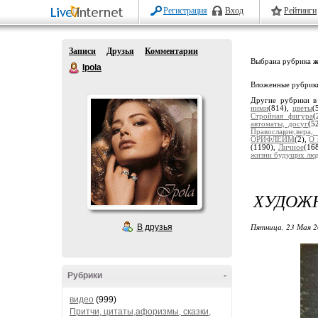
Регистрация
Вход
Рейтинги
Записи
Друзья
Комментарии
Выбрана рубрика
ж
Ipola
Вложенные рубрик
Другие рубрики в
ними
(814),
цветы
(
Стройная фигура
(
автоматы, досуг
(5
Православие,вера
ОРИФЛЕЙМ
(2),
О 
(1190),
Личное
(16
жизни будущих люде
ХУДОЖН
Пятница, 23 Мая 2
В друзья
Рубрики
-
видео
(999)
Притчи, цитаты,афоризмы, сказки,