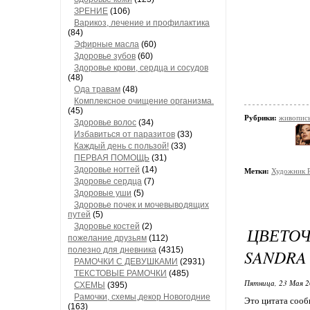
ЗРЕНИЕ
(106)
Варикоз, лечение и профилактика
(84)
Эфирные масла
(60)
Здоровье зубов
(60)
Здоровье крови, сердца и сосудов
(48)
Ода травам
(48)
Комплексное очищение организма.
(45)
Рубрики:
живопис
Здоровье волос
(34)
Избавиться от паразитов
(33)
Каждый день с пользой!
(33)
ПЕРВАЯ ПОМОЩЬ
(31)
Здоровье ногтей
(14)
Метки:
Художник Р
Здоровье сердца
(7)
Здоровые уши
(5)
Здоровье почек и мочевыводящих
путей
(5)
Здоровье костей
(2)
ЦВЕТО
пожелание друзьям
(112)
полезно для дневника
(4315)
SANDRA
РАМОЧКИ С ДЕВУШКАМИ
(2931)
ТЕКСТОВЫЕ РАМОЧКИ
(485)
Пятница, 23 Мая 2
СХЕМЫ
(395)
Рамочки, схемы,декор Новогодние
Это цитата соо
(163)