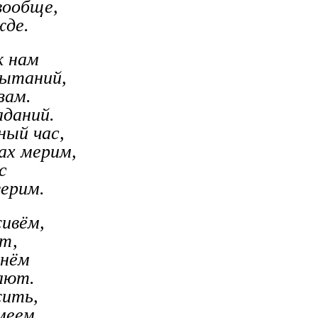
вообще,
жде.
к нам
пытаний,
зам.
даний.
ный час,
ах мерим,
с
верим.
ивём,
ет,
днём
ают.
ить,
меем,