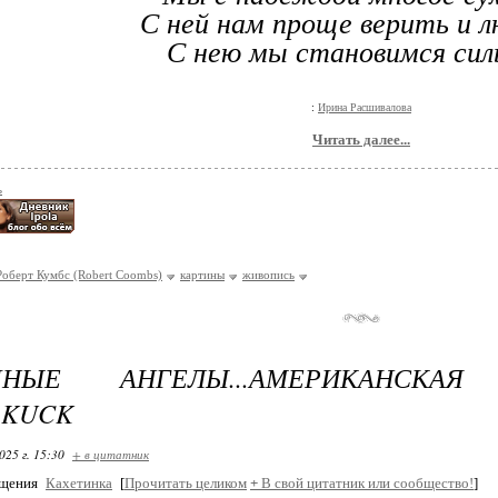
С ней нам проще верить и 
С нею мы становимся сил
:
Ирина Расшивалова
Читать далее...
ь
оберт Кумбс (Robert Coombs)
картины
живопись
ЧНЫЕ АНГЕЛЫ...АМЕРИКАНСКАЯ
 KUCK
025 г. 15:30
+ в цитатник
бщения
Кахетинка
[
Прочитать целиком
+
В свой цитатник или сообщество!
]