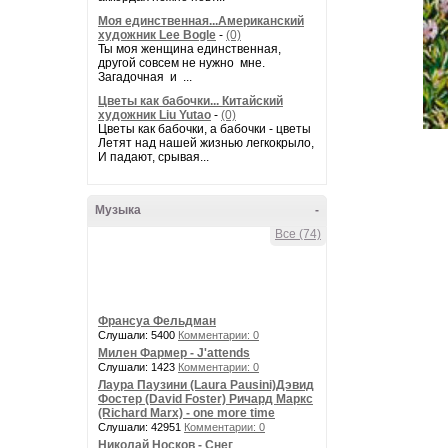
Моя единственная...Американский
художник Lee Bogle
-
(0)
Ты моя женщина единственная,
другой совсем не нужно мне.
Загадочная и ...
Цветы как бабочки... Китайский
художник Liu Yutao
-
(0)
Цветы как бабочки, а бабочки - цветы
Летят над нашей жизнью легкокрыло,
И падают, срывая...
Музыка
-
Все (74)
Франсуа Фельдман
Слушали: 5400
Комментарии: 0
Милен Фармер - J'attends
Слушали: 1423
Комментарии: 0
Лаура Паузини (Laura Pausini)Дэвид
Фостер (David Foster) Ричард Маркс
(Richard Marx) - one more time
Слушали: 42951
Комментарии: 0
Николай Носков - Снег