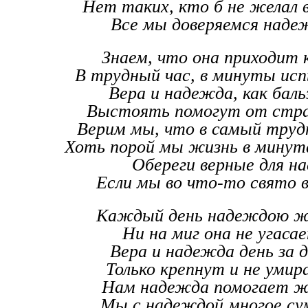
Нет таких, кто б не желал 
Все мы доверяемся наде
Знаем, что она приходит 
В трудный час, в минуты ис
Вера и надежда, как баль
Выстоять помогут от стра
Верим мы, что в самый труд
Хоть порой мы жизнь в минут
Обереги верные для на
Если мы во что-то свято 
Каждый день надеждою ж
Ни на миг она не угаса
Вера и надежда день за 
Только крепнут и не умир
Нам надежда помогает ж
Мы с надеждой многое су