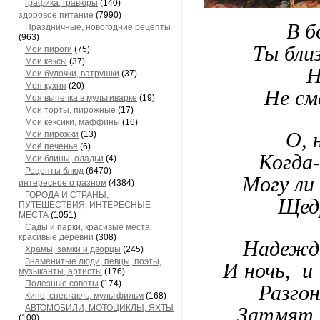
графика, гравюры
(140)
здоровое питание
(7990)
В б
Праздничные, новогодние рецепты
(963)
Ты бли
Мои пироги
(75)
Мои кексы
(37)
Н
Мои булочки, ватрушки
(37)
Моя кухня
(20)
Не см
Моя выпечка в мультиварке
(19)
Мои торты, пирожные
(17)
Мои кексики, маффины
(16)
О, 
Мои пирожки
(13)
Моё печенье
(6)
Когда
Мои блины, оладьи
(4)
Рецепты блюд
(6470)
Могу ли
интересное о разном
(4384)
ГОРОДА И СТРАНЫ,
Щедр
ПУТЕШЕСТВИЯ, ИНТЕРЕСНЫЕ
МЕСТА
(1051)
Сады и парки, красивые места,
красивые деревни
(308)
Надежды
Храмы, замки и дворцы
(245)
Знаменитые люди, певцы, поэты,
И ночь, и
музыканты, артисты
(176)
Полезные советы
(174)
Разгон
Кино, спектакль, мультфильм
(168)
АВТОМОБИЛИ, МОТОЦИКЛЫ, ЯХТЫ
Затмят, 
(100)