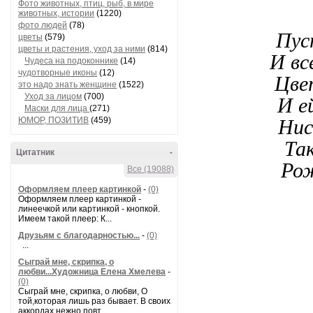
Фото животных, птиц, рыб, в мире
животных, истории
(1220)
фото людей
(78)
Пуст
цветы
(579)
цветы и растения, уход за ними
(814)
И вс
Чудеса на подоконнике
(14)
чудотворные иконы
(12)
Цвет
это надо знать женщине
(1522)
Уход за лицом
(700)
И ей
Маски для лица
(271)
ЮМОР, ПОЗИТИВ
(459)
Нис
Так
Цитатник
-
Рож
Все (19088)
Оформляем плеер картинкой
-
(0)
Оформляем плеер картинкой -
линеечкой или картинкой - кнопкой.
Имеем такой плеер: К...
Друзьям с благодарностью...
-
(0)
...
Сыграй мне, скрипка, о
любви...Художница Елена Хмелева
-
(0)
Сыграй мне, скрипка, о любви, О
той,которая лишь раз бывает. В своих
аккордах нежно повт...