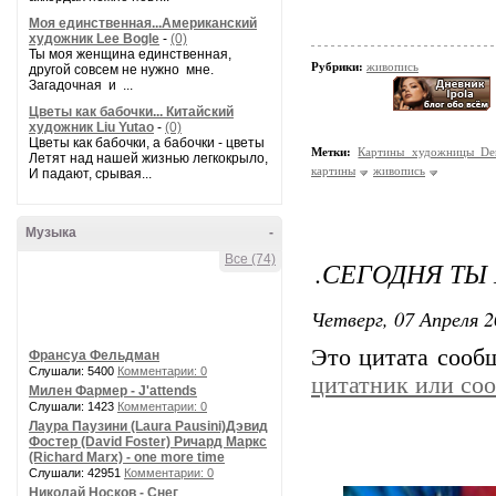
Моя единственная...Американский
художник Lee Bogle
-
(0)
Ты моя женщина единственная,
Рубрики:
живопись
другой совсем не нужно мне.
Загадочная и ...
Цветы как бабочки... Китайский
художник Liu Yutao
-
(0)
Цветы как бабочки, а бабочки - цветы
Метки:
Картины художницы De
Летят над нашей жизнью легкокрыло,
картины
живопись
И падают, срывая...
Музыка
-
Все (74)
.СЕГОДНЯ ТЫ
Четверг, 07 Апреля 2
Это цитата соо
Франсуа Фельдман
Слушали: 5400
Комментарии: 0
цитатник или со
Милен Фармер - J'attends
Слушали: 1423
Комментарии: 0
Лаура Паузини (Laura Pausini)Дэвид
Фостер (David Foster) Ричард Маркс
(Richard Marx) - one more time
Слушали: 42951
Комментарии: 0
Николай Носков - Снег