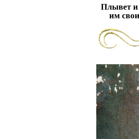
Плывет и 
им сво