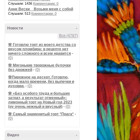
Слушали: 1436
Комментарии: 0
Анне Вески _ Возьми меня с собой
Слушали: 513
Комментарии: 0
Новости
-
Все (4787)
🌸 Готовлю торт из моего детства со
вкусом пломбира: в рецепте нет
ничего сложного и всем нравится
-
(0)
🌸 Мягонькие творожные булочки
без дрожжей
-
(0)
🌸Пирожное на десерт. Готовлю,
когда мало времени, без выпечки и
духовки.
-
(0)
🌸 «Без особого труда и больших
затрат, а результат отменный»:
лимонный торт на Новый год 2023
(ну очень нежный и вкусный)
-
(0)
🌸 Самый знаменитый торт *Прага*
-
(0)
Видео
-