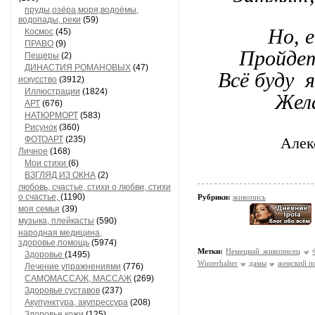
пруды,озёра,моря,водоёмы,
водопады, реки
(59)
Но, 
Космос
(45)
ПРАВО
(9)
Пройдет
Пещеры
(2)
ДИНАСТИЯ РОМАНОВЫХ
(47)
Всё буду 
искусство
(3912)
Иллюстрации
(1824)
Жела
АРТ
(676)
НАТЮРМОРТ
(583)
Рисунок
(360)
ФОТОАРТ
(235)
Алек
Личное
(168)
Мои стихи
(6)
ВЗГЛЯД ИЗ ОКНА
(2)
любовь, счастье, стихи о любви, стихи
о счастье,
(1190)
Рубрики:
живопись
моя семья
(39)
музыка, плейкасты
(590)
народная медицина,
здоровье,помощь
(5974)
Метки:
Немецкий живописец
Здоровье
(1495)
Winterhalter
дамы
женский п
Лечение упражнениями
(776)
САМОМАССАЖ, МАССАЖ
(269)
Здоровье суставов
(237)
Акупунктура, акупрессура
(208)
Здоровье кожи
(125)