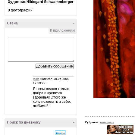
Художник Hildegard Schwammberger
0 фотографий
Стена
-
К приложению
ipola
написал 18.05.2009
17:59:29:
Я всем желаю только
добра и крепкого
здоровья! Этого же
хочу пожелать и себе,
любимой!
Поиск по дневнику
-
Рубрики:
живопись