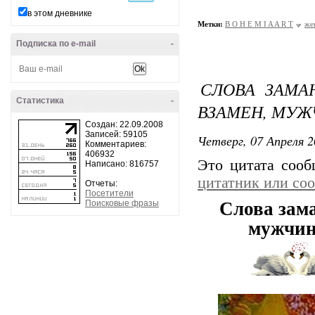
в этом дневнике
Метки:
B O H E M I A A R T
же
Подписка по e-mail
-
СЛОВА ЗАМА
Статистика
-
ВЗАМЕН, МУЖ
Создан: 22.09.2008
Записей: 59105
Четверг, 07 Апреля 2
Комментариев:
406932
Это цитата соо
Написано: 816757
цитатник или со
Отчеты:
Посетители
Поисковые фразы
Слова зам
мужчин