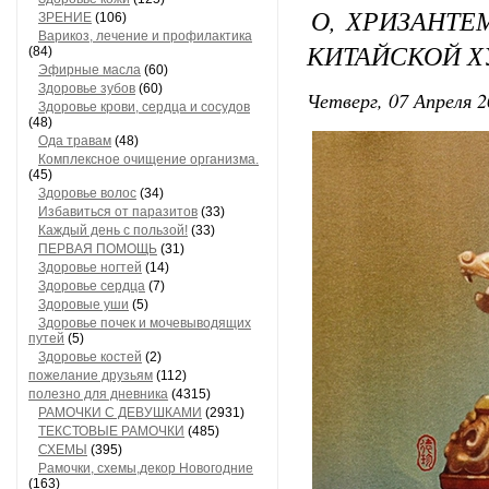
О, ХРИЗАНТЕ
ЗРЕНИЕ
(106)
Варикоз, лечение и профилактика
КИТАЙСКОЙ Х
(84)
Эфирные масла
(60)
Здоровье зубов
(60)
Четверг, 07 Апреля 2
Здоровье крови, сердца и сосудов
(48)
Ода травам
(48)
Комплексное очищение организма.
(45)
Здоровье волос
(34)
Избавиться от паразитов
(33)
Каждый день с пользой!
(33)
ПЕРВАЯ ПОМОЩЬ
(31)
Здоровье ногтей
(14)
Здоровье сердца
(7)
Здоровые уши
(5)
Здоровье почек и мочевыводящих
путей
(5)
Здоровье костей
(2)
пожелание друзьям
(112)
полезно для дневника
(4315)
РАМОЧКИ С ДЕВУШКАМИ
(2931)
ТЕКСТОВЫЕ РАМОЧКИ
(485)
СХЕМЫ
(395)
Рамочки, схемы,декор Новогодние
(163)