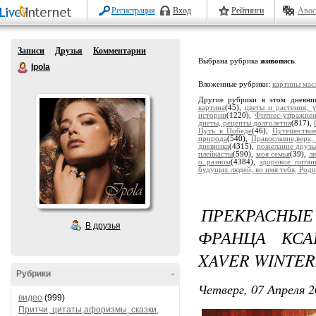
Регистрация
Вход
Рейтинги
Авос
Записи
Друзья
Комментарии
Выбрана рубрика
живопись
.
Ipola
Вложенные рубрики:
картины мас
Другие рубрики в этом дневни
картина
(45),
цветы и растения, 
истории
(1220),
Фитнес-упражне
диеты, рецепты долголетия
(817),
Путь к Победе
(46),
Путешестви
природа
(540),
Православие,вера,
дневника
(4315),
пожелание друзь
плейкасты
(590),
моя семья
(39),
лю
о разном
(4384),
здоровое питан
будущих людей, во имя тебя, Роди
ПРЕКРАСНЫЕ
В друзья
ФРАНЦА КСА
XAVER WINTER
Рубрики
-
Четверг, 07 Апреля 2
видео
(999)
Притчи, цитаты,афоризмы, сказки,