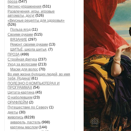
проза
(547)
Фитнес-упражнения
(531)
Развлечения, игры, игровые
автоматы, досуг
(526)
«Вкусные рецепты для здоровья»
(526)
Польза ягод
(11)
Своими руками
(515)
ВЯЗАНИЕ
(297)
Ремонт своими руками
(13)
ШИТЬЁ, школа шитья,
(7)
ПРОЗА
(499)
Стройная фигура
(237)
Уход за волосами
(213)
Маски для волос
(70)
Во имя жизни будущих людей, во имя
тебя, Родина!
(61)
ПОЛЕЗНО О КОМПЬЮТЕРАХ И
ПРОГРАММАХ
(54)
Цитата-картина
(45)
О наболевшем
(23)
ОРИФЛЕЙМ
(2)
Путешествие по Северу
(1)
диеты
(30)
живопись
(8228)
акварель, пастель
(998)
картины маслом
(144)