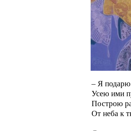
– Я подарю
Усею ими п
Построю р
От неба к т