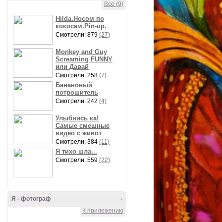
Все (9)
Hilda.Носом по
кокосам.Pin-up.
Смотрели: 879
(27)
Monkey and Guy
Screaming FUNNY
или Давай
Смотрели: 258
(7)
Банановый
потрошитель
Смотрели: 242
(4)
Улыбнись ка!
Самые смешные
видео с живот
Смотрели: 384
(11)
Я тихо шла...
Смотрели: 559
(22)
Я - фотограф
-
К приложению