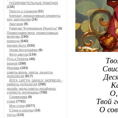
ПОЗДРАВИТЕЛЬНЫЕ РАМОЧКИ
(134)
Просто о сложном
(31)
Клипарт, декоративные элементы
png, картиночки
(24)
Аватарки
(9)
Рамочка "Кулинарные Рецепты"
(6)
Православие,вера, православные
молитвы
(190)
природа
(540)
прочее фото
(530)
Уроки фотографии
(9)
Фото цветов
(134)
Тво
Путь к Победе
(46)
разное
(288)
Свис
Реклама
(183)
советы врача, диеты, рецепты
Деся
долголетия
(817)
ЙОГА, ЦИГУН, ШИАЦУ, АЮРВЕДА -
Ка
секреты долголетия
(296)
дизайн, мода,советы дизайнера,
О,
стилиста, интерьеры
(708)
Сервировка
(9)
Твой г
стихи
(7762)
Мои стихи
(2077)
О сов
Стихи о городах
(16)
тесты
(119)