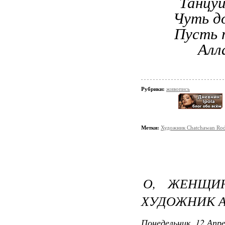
Танцуй
Чуть д
Пусть 
Алл
Рубрики:
живопись
Метки:
Художник Chatchawan Rod
О, ЖЕНЩИ
ХУДОЖНИК А
Понедельник, 12 Апре