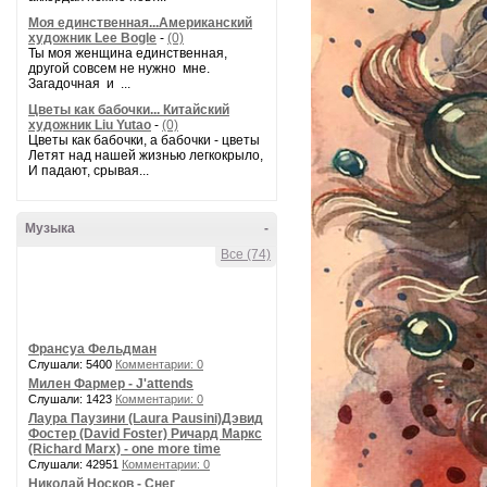
Моя единственная...Американский
художник Lee Bogle
-
(0)
Ты моя женщина единственная,
другой совсем не нужно мне.
Загадочная и ...
Цветы как бабочки... Китайский
художник Liu Yutao
-
(0)
Цветы как бабочки, а бабочки - цветы
Летят над нашей жизнью легкокрыло,
И падают, срывая...
Музыка
-
Все (74)
Франсуа Фельдман
Слушали: 5400
Комментарии: 0
Милен Фармер - J'attends
Слушали: 1423
Комментарии: 0
Лаура Паузини (Laura Pausini)Дэвид
Фостер (David Foster) Ричард Маркс
(Richard Marx) - one more time
Слушали: 42951
Комментарии: 0
Николай Носков - Снег