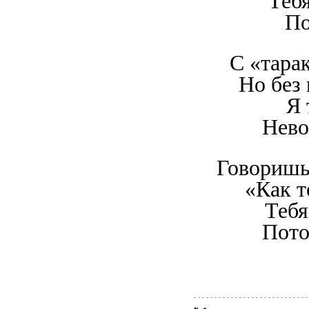
Тебя
По
С «тара
Но без
Я 
Нево
Говоришь 
«Как 
Тебя
Пот