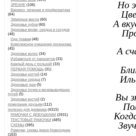
Но э
ЗРЕНИЕ
(106)
Варикоз, лечение и профилактика
Цве
(84)
Эфирные масла
(60)
А вк
Здоровье зубов
(60)
Здоровье крови, сердца и сосудов
Про
(48)
Ода травам
(48)
Комплексное очищение организма.
А сч
(45)
Здоровье волос
(34)
Избавиться от паразитов
(33)
Каждый день с пользой!
(33)
Бли
ПЕРВАЯ ПОМОЩЬ
(31)
Здоровье ногтей
(14)
Иль
Здоровье сердца
(7)
Здоровые уши
(5)
Здоровье почек и мочевыводящих
путей
(5)
Вы з
Здоровье костей
(2)
По
пожелание друзьям
(112)
полезно для дневника
(4315)
Когда
РАМОЧКИ С ДЕВУШКАМИ
(2931)
ТЕКСТОВЫЕ РАМОЧКИ
(485)
Зву
СХЕМЫ
(395)
Рамочки, схемы,декор Новогодние
(163)