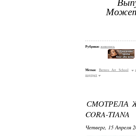
Вып
Может,
Рубрики:
живопись
Метки:
Bertero Art School
портрет
СМОТРЕЛА Ж
CORA-TIANA
Четверг, 15 Апреля 2