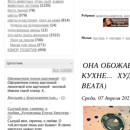
Фото животных, птиц, рыб, в мире
животных, истории
(1220)
фото людей
(78)
цветы
(579)
Рубрики:
живопись/акварель, пас
цветы и растения, уход за ними
(814)
Чудеса на подоконнике
(14)
чудотворные иконы
(12)
это надо знать женщине
(1522)
Метки:
рисунок
девушки
пт
Уход за лицом
(700)
Маски для лица
(271)
ЮМОР, ПОЗИТИВ
(459)
ОНА ОБОЖАЕ
Цитатник
-
Все (19088)
КУХНЕ... Х
Оформляем плеер картинкой
-
(0)
BEATA)
Оформляем плеер картинкой -
линеечкой или картинкой - кнопкой.
Имеем такой плеер: К...
Среда, 07 Апреля 202
Друзьям с благодарностью...
-
(0)
...
Сыграй мне, скрипка, о
любви...Художница Елена Хмелева
-
(0)
Сыграй мне, скрипка, о любви, О
той,которая лишь раз бывает. В своих
аккордах нежно повт...