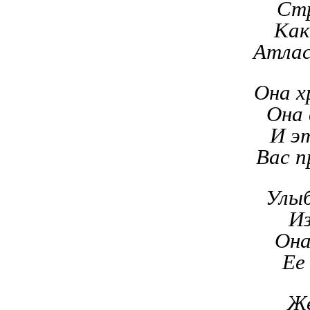
Стр
Как
Атлас
Она х
Она
И эт
Вас п
Улыб
Из
Она
Ее
Же