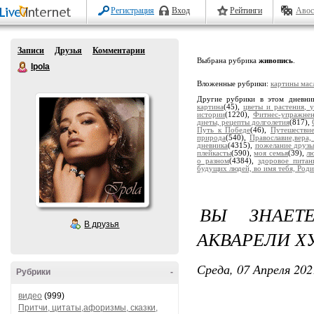
Регистрация
Вход
Рейтинги
Авос
Записи
Друзья
Комментарии
Выбрана рубрика
живопись
.
Ipola
Вложенные рубрики:
картины мас
Другие рубрики в этом дневни
картина
(45),
цветы и растения, 
истории
(1220),
Фитнес-упражне
диеты, рецепты долголетия
(817),
Путь к Победе
(46),
Путешестви
природа
(540),
Православие,вера,
дневника
(4315),
пожелание друзь
плейкасты
(590),
моя семья
(39),
лю
о разном
(4384),
здоровое питан
будущих людей, во имя тебя, Роди
ВЫ ЗНАЕТ
В друзья
АКВАРЕЛИ Х
Среда, 07 Апреля 202
Рубрики
-
видео
(999)
Притчи, цитаты,афоризмы, сказки,