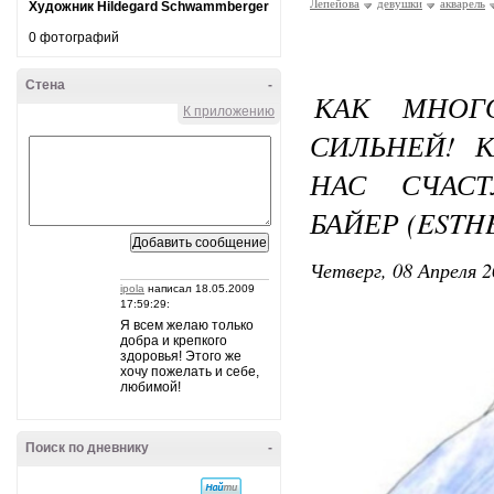
Лепейова
девушки
акварель
Художник Hildegard Schwammberger
0 фотографий
Стена
-
КАК МНОГ
К приложению
СИЛЬНЕЙ! 
НАС СЧАСТ
БАЙЕР (ESTH
Четверг, 08 Апреля 2
ipola
написал 18.05.2009
17:59:29:
Я всем желаю только
добра и крепкого
здоровья! Этого же
хочу пожелать и себе,
любимой!
Поиск по дневнику
-