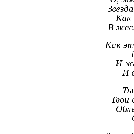
Звезда
Как 
В жес
Как эт
И жа
И 
Ты
Твои 
Обле