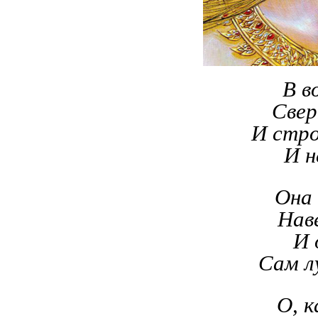
В в
Свер
И стро
И н
Она 
Нав
И 
Сам л
О, к