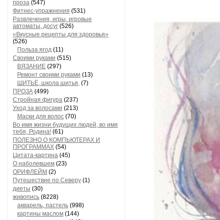
проза
(547)
Фитнес-упражнения
(531)
Развлечения, игры, игровые
автоматы, досуг
(526)
«Вкусные рецепты для здоровья»
(526)
Польза ягод
(11)
Своими руками
(515)
ВЯЗАНИЕ
(297)
Ремонт своими руками
(13)
ШИТЬЁ, школа шитья,
(7)
ПРОЗА
(499)
Стройная фигура
(237)
Уход за волосами
(213)
Маски для волос
(70)
Во имя жизни будущих людей, во имя
тебя, Родина!
(61)
ПОЛЕЗНО О КОМПЬЮТЕРАХ И
ПРОГРАММАХ
(54)
Цитата-картина
(45)
О наболевшем
(23)
ОРИФЛЕЙМ
(2)
Путешествие по Северу
(1)
диеты
(30)
живопись
(8228)
акварель, пастель
(998)
картины маслом
(144)