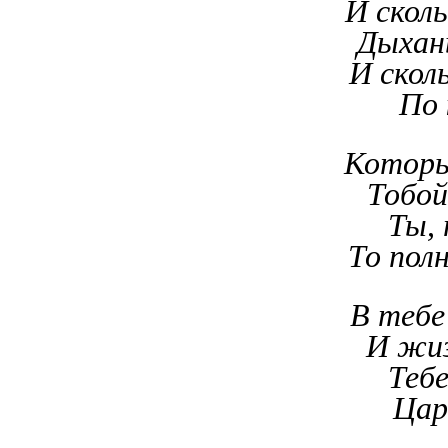
И сколь
Дыхань
И скол
По 
Которы
Тобой
Ты,
То пол
В тебе
И жиз
Теб
Цар