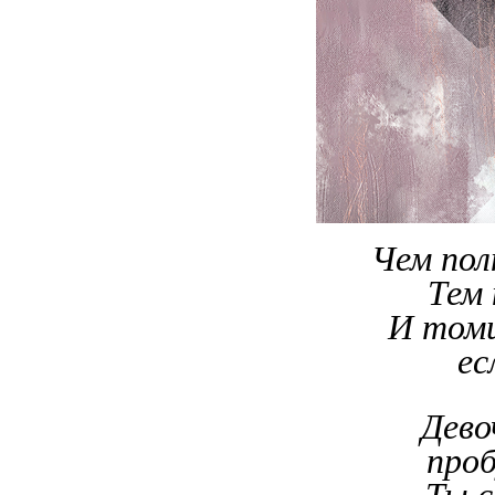
Чем пол
Тем 
И томи
ес
Дево
проб