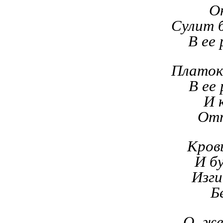
Он
Сулит 
В ее
Платок
В ее
И 
Отт
Кров
И б
Изги
Б
О, же