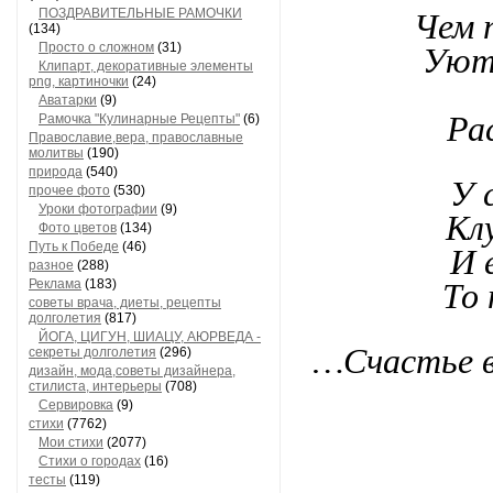
ПОЗДРАВИТЕЛЬНЫЕ РАМОЧКИ
Чем 
(134)
Просто о сложном
(31)
Уюто
Клипарт, декоративные элементы
png, картиночки
(24)
Аватарки
(9)
Ра
Рамочка "Кулинарные Рецепты"
(6)
Православие,вера, православные
молитвы
(190)
природа
(540)
У 
прочее фото
(530)
Уроки фотографии
(9)
Кл
Фото цветов
(134)
Путь к Победе
(46)
И 
разное
(288)
Реклама
(183)
То
советы врача, диеты, рецепты
долголетия
(817)
ЙОГА, ЦИГУН, ШИАЦУ, АЮРВЕДА -
…Счастье в 
секреты долголетия
(296)
дизайн, мода,советы дизайнера,
стилиста, интерьеры
(708)
Сервировка
(9)
стихи
(7762)
Мои стихи
(2077)
Стихи о городах
(16)
тесты
(119)