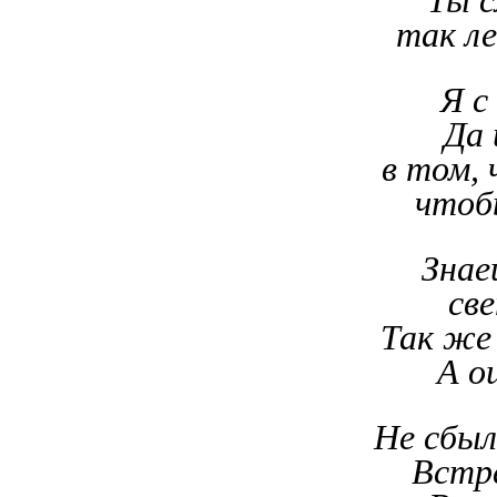
Ты с
так ле
Я с
Да 
в том,
чтоб
Знае
св
Так же
А о
Не сбыл
Встре