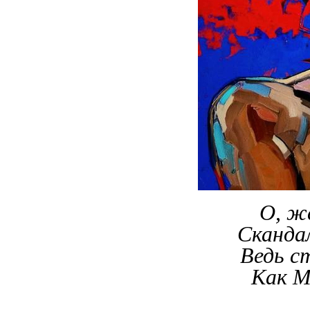
О, ж
Скандал
Ведь с
Как М