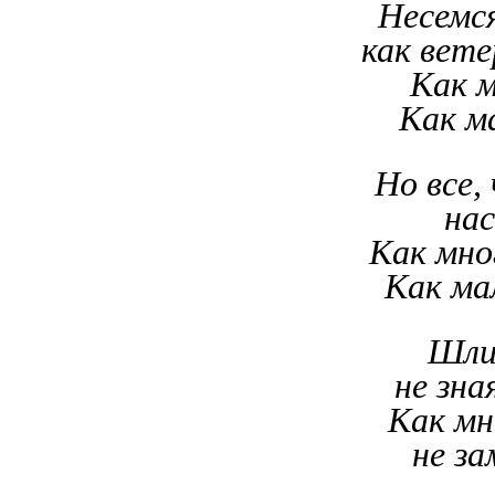
Несемся
как вете
Как м
Как м
Но все,
нас
Как мно
Как ма
Шли,
не зн
Как мн
не з