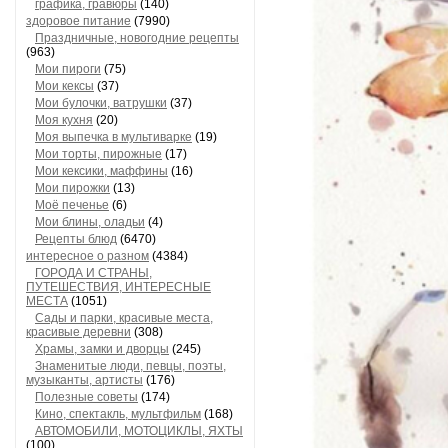
графика, гравюры
(140)
здоровое питание
(7990)
Праздничные, новогодние рецепты
(963)
Мои пироги
(75)
Мои кексы
(37)
Мои булочки, ватрушки
(37)
Моя кухня
(20)
Моя выпечка в мультиварке
(19)
Мои торты, пирожные
(17)
Мои кексики, маффины
(16)
Мои пирожки
(13)
Моё печенье
(6)
Мои блины, оладьи
(4)
Рецепты блюд
(6470)
интересное о разном
(4384)
ГОРОДА И СТРАНЫ,
ПУТЕШЕСТВИЯ, ИНТЕРЕСНЫЕ
МЕСТА
(1051)
Сады и парки, красивые места,
красивые деревни
(308)
Храмы, замки и дворцы
(245)
Знаменитые люди, певцы, поэты,
музыканты, артисты
(176)
Полезные советы
(174)
Кино, спектакль, мультфильм
(168)
АВТОМОБИЛИ, МОТОЦИКЛЫ, ЯХТЫ
(100)