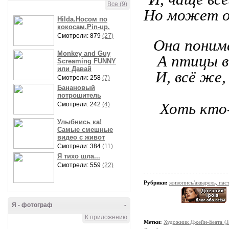
Все (9)
Но может о
Hilda.Носом по
кокосам.Pin-up.
Смотрели: 879
(27)
Она поним
Monkey and Guy
А птицы в
Screaming FUNNY
или Давай
И, всё же,
Смотрели: 258
(7)
Банановый
потрошитель
Хоть кто
Смотрели: 242
(4)
Улыбнись ка!
Самые смешные
видео с живот
Смотрели: 384
(11)
Я тихо шла...
Смотрели: 559
(22)
Рубрики:
живопись/акварель, пас
Я - фотограф
-
К приложению
Метки:
Художник Джейн-Беата (Ja