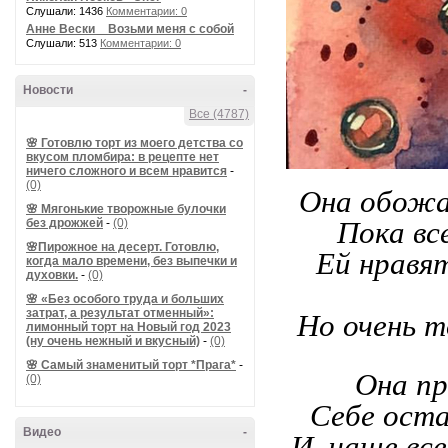
Слушали: 1436
Комментарии: 0
Анне Вески _ Возьми меня с собой
Слушали: 513
Комментарии: 0
Новости
-
Все (4787)
🌸 Готовлю торт из моего детства со
вкусом пломбира: в рецепте нет
ничего сложного и всем нравится
-
(0)
Она обожа
🌸 Мягонькие творожные булочки
Пока вс
без дрожжей
-
(0)
🌸Пирожное на десерт. Готовлю,
Ей нравя
когда мало времени, без выпечки и
духовки.
-
(0)
🌸 «Без особого труда и больших
затрат, а результат отменный»:
Но очень т
лимонный торт на Новый год 2023
(ну очень нежный и вкусный)
-
(0)
🌸 Самый знаменитый торт *Прага*
-
Она пр
(0)
Себе оста
Видео
-
И, чаще все