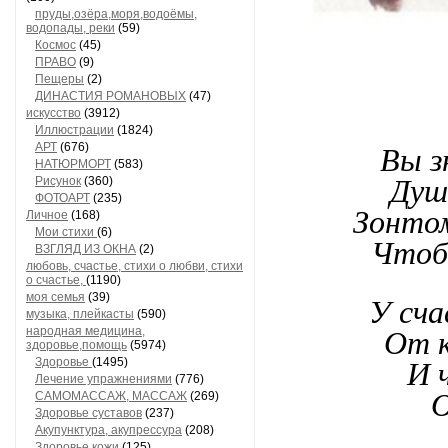
пруды,озёра,моря,водоёмы,
водопады, реки
(59)
Космос
(45)
ПРАВО
(9)
Пещеры
(2)
ДИНАСТИЯ РОМАНОВЫХ
(47)
искусство
(3912)
Иллюстрации
(1824)
АРТ
(676)
Вы з
НАТЮРМОРТ
(583)
Рисунок
(360)
Душ
ФОТОАРТ
(235)
Зонтом
Личное
(168)
Мои стихи
(6)
Чтоб 
ВЗГЛЯД ИЗ ОКНА
(2)
любовь, счастье, стихи о любви, стихи
о счастье,
(1190)
моя семья
(39)
У сча
музыка, плейкасты
(590)
народная медицина,
От к
здоровье,помощь
(5974)
Здоровье
(1495)
И 
Лечение упражнениями
(776)
О
САМОМАССАЖ, МАССАЖ
(269)
Здоровье суставов
(237)
Акупунктура, акупрессура
(208)
Здоровье кожи
(125)