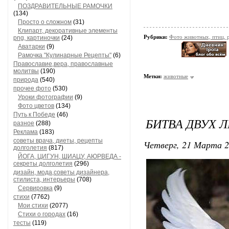
ПОЗДРАВИТЕЛЬНЫЕ РАМОЧКИ
(134)
Просто о сложном
(31)
Клипарт, декоративные элементы
Рубрики:
Фото животных, птиц, 
png, картиночки
(24)
Аватарки
(9)
Рамочка "Кулинарные Рецепты"
(6)
Православие,вера, православные
молитвы
(190)
Метки:
животные
природа
(540)
прочее фото
(530)
Уроки фотографии
(9)
Фото цветов
(134)
Путь к Победе
(46)
БИТВА ДВУХ 
разное
(288)
Реклама
(183)
советы врача, диеты, рецепты
Четверг, 21 Марта 2
долголетия
(817)
ЙОГА, ЦИГУН, ШИАЦУ, АЮРВЕДА -
секреты долголетия
(296)
дизайн, мода,советы дизайнера,
стилиста, интерьеры
(708)
Сервировка
(9)
стихи
(7762)
Мои стихи
(2077)
Стихи о городах
(16)
тесты
(119)