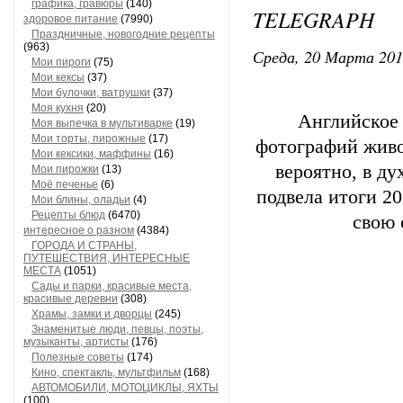
графика, гравюры
(140)
TELEGRAPH
здоровое питание
(7990)
Праздничные, новогодние рецепты
(963)
Среда, 20 Марта 201
Мои пироги
(75)
Мои кексы
(37)
Мои булочки, ватрушки
(37)
Моя кухня
(20)
Английское 
Моя выпечка в мультиварке
(19)
Мои торты, пирожные
(17)
фотографий живо
Мои кексики, маффины
(16)
вероятно, в ду
Мои пирожки
(13)
Моё печенье
(6)
подвела итоги 20
Мои блины, оладьи
(4)
Рецепты блюд
(6470)
свою 
интересное о разном
(4384)
ГОРОДА И СТРАНЫ,
ПУТЕШЕСТВИЯ, ИНТЕРЕСНЫЕ
МЕСТА
(1051)
Сады и парки, красивые места,
красивые деревни
(308)
Храмы, замки и дворцы
(245)
Знаменитые люди, певцы, поэты,
музыканты, артисты
(176)
Полезные советы
(174)
Кино, спектакль, мультфильм
(168)
АВТОМОБИЛИ, МОТОЦИКЛЫ, ЯХТЫ
(100)