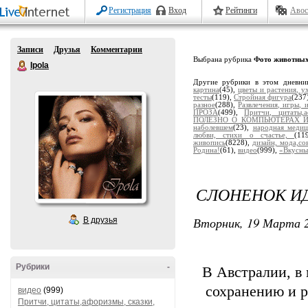
Регистрация
Вход
Рейтинги
Авос
Записи
Друзья
Комментарии
Выбрана рубрика
Фото животных,
Ipola
Другие рубрики в этом дневни
картина
(45),
цветы и растения, у
тесты
(119),
Стройная фигура
(237
разное
(288),
Развлечения, игры, 
ПРОЗА
(499),
Притчи, цитаты,а
ПОЛЕЗНО О КОМПЬЮТЕРАХ 
наболевшем
(23),
народная медиц
любви, стихи о счастье,
(11
живопись
(8228),
дизайн, мода,со
Родина!
(61),
видео
(999),
«Вкусны
СЛОНЕНОК ИД
Вторник, 19 Марта 2
В друзья
Рубрики
-
В Австралии, в
сохранению и р
видео
(999)
Притчи, цитаты,афоризмы, сказки,