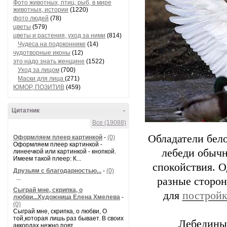
Фото животных, птиц, рыб, в мире
животных, истории
(1220)
фото людей
(78)
цветы
(579)
цветы и растения, уход за ними
(814)
Чудеса на подоконнике
(14)
чудотворные иконы
(12)
это надо знать женщине
(1522)
Уход за лицом
(700)
Маски для лица
(271)
ЮМОР, ПОЗИТИВ
(459)
Цитатник
-
Все (19088)
Обладатели бел
Оформляем плеер картинкой
-
(0)
Оформляем плеер картинкой -
лебеди обычн
линеечкой или картинкой - кнопкой.
Имеем такой плеер: К...
спокойствия. О
Друзьям с благодарностью...
-
(0)
...
разные сторон
Сыграй мне, скрипка, о
для
построй
любви...Художница Елена Хмелева
-
(0)
Сыграй мне, скрипка, о любви, О
той,которая лишь раз бывает. В своих
Лебединый
аккордах нежно повт...