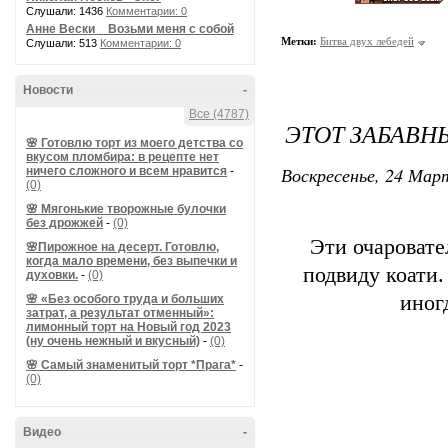
Слушали: 1436
Комментарии: 0
Анне Вески _ Возьми меня с собой
Метки:
Битва двух лебедей
Слушали: 513
Комментарии: 0
Новости
-
Все (4787)
ЭТОТ ЗАБАВНЫ
🌸 Готовлю торт из моего детства со
вкусом пломбира: в рецепте нет
Воскресенье, 24 Март
ничего сложного и всем нравится
-
(0)
🌸 Мягонькие творожные булочки
без дрожжей
-
(0)
Эти очаровате
🌸Пирожное на десерт. Готовлю,
когда мало времени, без выпечки и
подвиду коати
духовки.
-
(0)
иног
🌸 «Без особого труда и больших
затрат, а результат отменный»:
лимонный торт на Новый год 2023
(ну очень нежный и вкусный)
-
(0)
🌸 Самый знаменитый торт *Прага*
-
(0)
Видео
-