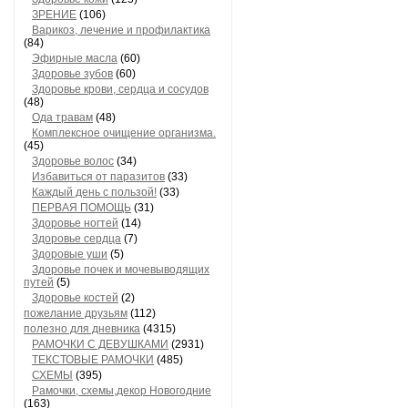
ЗРЕНИЕ
(106)
Варикоз, лечение и профилактика
(84)
Эфирные масла
(60)
Здоровье зубов
(60)
Здоровье крови, сердца и сосудов
(48)
Ода травам
(48)
Комплексное очищение организма.
(45)
Здоровье волос
(34)
Избавиться от паразитов
(33)
Каждый день с пользой!
(33)
ПЕРВАЯ ПОМОЩЬ
(31)
Здоровье ногтей
(14)
Здоровье сердца
(7)
Здоровые уши
(5)
Здоровье почек и мочевыводящих
путей
(5)
Здоровье костей
(2)
пожелание друзьям
(112)
полезно для дневника
(4315)
РАМОЧКИ С ДЕВУШКАМИ
(2931)
ТЕКСТОВЫЕ РАМОЧКИ
(485)
СХЕМЫ
(395)
Рамочки, схемы,декор Новогодние
(163)