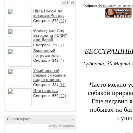
Все (9)
Рубрики:
Фото животных, птиц, 
Hilda.Носом по
кокосам.Pin-up.
Смотрели: 879
(27)
Monkey and Guy
Screaming FUNNY
или Давай
Смотрели: 258
(7)
БЕССТРАШНЫ
Банановый
потрошитель
Смотрели: 242
(4)
Суббота, 30 Марта 2
Улыбнись ка!
Самые смешные
видео с живот
Часто можно у
Смотрели: 384
(11)
Я тихо шла...
собакой прирав
Смотрели: 559
(22)
Еще недавно я
побывал на баз
пушис
Я - фотограф
-
К приложению