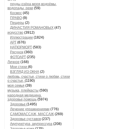
пруды,озёра,моря,водоёмы,
водопады, реки
(59)
Космос
(45)
ПРАВО
(9)
Пещеры
(2)
ДИНАСТИЯ РОМАНОВЫХ
(47)
искусство
(3912)
Иллюстрации
(1824)
АРТ
(676)
НАТЮРМОРТ
(583)
Рисунок
(360)
ФОТОАРТ
(235)
Личное
(168)
Мои стихи
(6)
ВЗГЛЯД ИЗ ОКНА
(2)
любовь, счастье, стихи о любви, стихи
о счастье,
(1190)
моя семья
(39)
музыка, плейкасты
(590)
народная медицина,
здоровье,помощь
(5974)
Здоровье
(1495)
Лечение упражнениями
(776)
САМОМАССАЖ, МАССАЖ
(269)
Здоровье суставов
(237)
Акупунктура, акупрессура
(208)
Здоровье кожи
(125)