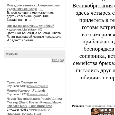
Великобритания 
Моя единственная...Американский
художник Lee Bogle
-
(0)
здесь четырех 
Ты моя женщина единственная,
другой совсем не нужно мне.
прилететь в т
Загадочная и ...
Цветы как бабочки... Китайский
готовы встре
художник Liu Yutao
-
(0)
Цветы как бабочки, а бабочки - цветы
вознамерился
Летят над нашей жизнью легкокрыло,
И падают, срывая...
приближающи
беспорядков 
Музыка
-
соперника, вс
Все (74)
семейства брыкал
пытались друг д
обидчик не п
Франсуа Фельдман
Слушали: 5400
Комментарии: 0
Милен Фармер - J'attends
Слушали: 1423
Комментарии: 0
Лаура Паузини (Laura Pausini)Дэвид
Фостер (David Foster) Ричард Маркс
(Richard Marx) - one more time
Рубрики:
Фото животных, птиц, 
Слушали: 42951
Комментарии: 0
Николай Носков - Снег