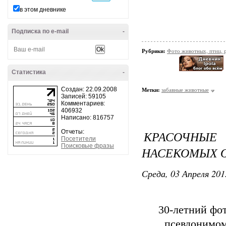
в этом дневнике
Подписка по e-mail
-
Рубрики:
Фото животных, птиц, 
Статистика
-
Создан: 22.09.2008
Метки:
забавные животные
Записей: 59105
Комментариев:
406932
Написано: 816757
Отчеты:
КРАСОЧН
Посетители
Поисковые фразы
НАСЕКОМЫХ О
Среда, 03 Апреля 201
30-летний фо
псевдонимом