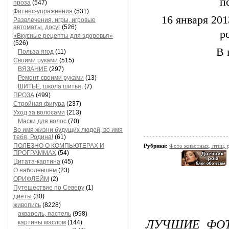
п
проза
(547)
Фитнес-упражнения
(531)
16 января 201
Развлечения, игры, игровые
автоматы, досуг
(526)
р
«Вкусные рецепты для здоровья»
(526)
В 
Польза ягод
(11)
Своими руками
(515)
ВЯЗАНИЕ
(297)
Ремонт своими руками
(13)
ШИТЬЁ, школа шитья,
(7)
ПРОЗА
(499)
Стройная фигура
(237)
Уход за волосами
(213)
Маски для волос
(70)
Во имя жизни будущих людей, во имя
тебя, Родина!
(61)
ПОЛЕЗНО О КОМПЬЮТЕРАХ И
Рубрики:
Фото животных, птиц, 
ПРОГРАММАХ
(54)
Цитата-картина
(45)
О наболевшем
(23)
ОРИФЛЕЙМ
(2)
Путешествие по Северу
(1)
диеты
(30)
живопись
(8228)
акварель, пастель
(998)
ЛУЧШИЕ ФОТ
картины маслом
(144)