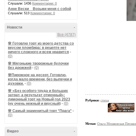
Слушали: 1436
Комментарии: 0
Анне Вески _ Возьми меня с собой
Слушали: 513
Комментарии: 0
Новости
-
Все (4787)
🌸 Готовлю торт из моего детства со
вкусом пломбира: в рецепте нет
ничего сложного и всем нравится
-
(0)
🌸 Мягонькие творожные булочки
без дрожжей
-
(0)
🌸Пирожное на десерт. Готовлю,
когда мало времени, без выпечки и
духовки.
-
(0)
🌸 «Без особого труда и больших
затрат, а результат отменный»:
лимонный торт на Новый год 2023
Рубрики:
стихи
(ну очень нежный и вкусный)
-
(0)
🌸 Самый знаменитый торт *Прага*
-
(0)
Метки:
Ольга Мешковская Пятако
Видео
-