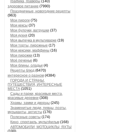
графика, гравюры
(140)
здоровое питание
(7990)
Праздничные, новогодние рецепты
(963)
Мои пироги
(75)
Мои кексы
(37)
Мои булочки, ватрушки
(37)
Моя кухня
(20)
Моя выпечка в мультиварке
(19)
Мои торты, пирожные
(17)
Мои кексики, маффины
(16)
Мои пирожки
(13)
Моё печенье
(6)
Мои блины, оладьи
(4)
Рецепты блюд
(6470)
интересное о разном
(4384)
ГОРОДА И СТРАНЫ,
ПУТЕШЕСТВИЯ, ИНТЕРЕСНЫЕ
МЕСТА
(1051)
Сады и парки, красивые места,
красивые деревни
(308)
Храмы, замки и дворцы
(245)
Знаменитые люди, певцы, поэты,
музыканты, артисты
(176)
Полезные советы
(174)
Кино, спектакль, мультфильм
(168)
АВТОМОБИЛИ, МОТОЦИКЛЫ, ЯХТЫ
(100)