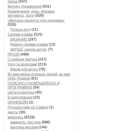
проза
(547)
Фитнес-упражнения
(531)
Развлечения, игры, игровые
автоматы, досуг
(526)
«Вкусные рецепты для здоровья»
(526)
Польза ягод
(11)
Своими руками
(515)
ВЯЗАНИЕ
(297)
Ремонт своими руками
(13)
ШИТЬЁ, школа шитья,
(7)
ПРОЗА
(499)
Стройная фигура
(237)
Уход за волосами
(213)
Маски для волос
(70)
Во имя жизни будущих людей, во имя
тебя, Родина!
(61)
ПОЛЕЗНО О КОМПЬЮТЕРАХ И
ПРОГРАММАХ
(54)
Цитата-картина
(45)
О наболевшем
(23)
ОРИФЛЕЙМ
(2)
Путешествие по Северу
(1)
диеты
(30)
живопись
(8228)
акварель, пастель
(998)
картины маслом
(144)