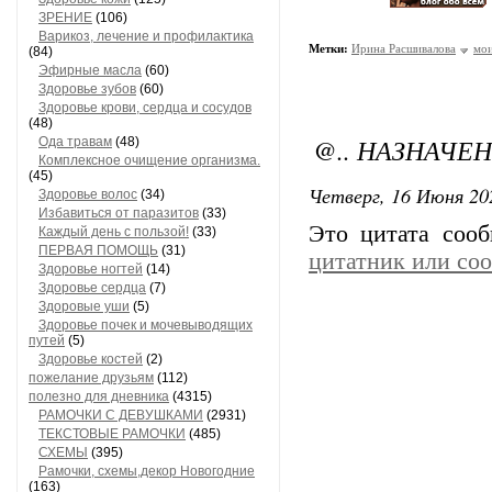
ЗРЕНИЕ
(106)
Варикоз, лечение и профилактика
Метки:
Ирина Расшивалова
мои
(84)
Эфирные масла
(60)
Здоровье зубов
(60)
Здоровье крови, сердца и сосудов
(48)
@.. НАЗНАЧЕН
Ода травам
(48)
Комплексное очищение организма.
(45)
Четверг, 16 Июня 20
Здоровье волос
(34)
Избавиться от паразитов
(33)
Это цитата соо
Каждый день с пользой!
(33)
ПЕРВАЯ ПОМОЩЬ
(31)
цитатник или со
Здоровье ногтей
(14)
Здоровье сердца
(7)
Здоровые уши
(5)
Здоровье почек и мочевыводящих
путей
(5)
Здоровье костей
(2)
пожелание друзьям
(112)
полезно для дневника
(4315)
РАМОЧКИ С ДЕВУШКАМИ
(2931)
ТЕКСТОВЫЕ РАМОЧКИ
(485)
СХЕМЫ
(395)
Рамочки, схемы,декор Новогодние
(163)