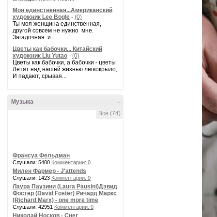
Моя единственная...Американский
художник Lee Bogle
-
(0)
Ты моя женщина единственная,
другой совсем не нужно мне.
Загадочная и ...
Цветы как бабочки... Китайский
художник Liu Yutao
-
(0)
Цветы как бабочки, а бабочки - цветы
Летят над нашей жизнью легкокрыло,
И падают, срывая...
Музыка
-
Все (74)
Франсуа Фельдман
Слушали: 5400
Комментарии: 0
Милен Фармер - J'attends
Слушали: 1423
Комментарии: 0
Лаура Паузини (Laura Pausini)Дэвид
Фостер (David Foster) Ричард Маркс
(Richard Marx) - one more time
Слушали: 42951
Комментарии: 0
Николай Носков - Снег