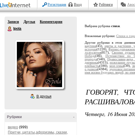
Регистрация
Вход
Рейтинги
Авос
Записи
Друзья
Комментарии
Выбрана рубрика
стихи
.
Ipola
Вложенные рубрики:
Стихи о гор
Другие рубрики в этом дневни
картина
(45),
цветы и растения, 
истории
(1220),
Фитнес-упражнен
долголетия
(817),
Своими рукам
Победе
(46),
Путешествие по С
природа
(540),
Православие,вера,
дневника
(4315),
пожелание друзь
плейкасты
(590),
моя семья
(39),
лю
о разном
(4384),
здоровое питани
имя жизни будущих людей, во имя
ГОВОРЯТ, Ч
В друзья
РАСШИВАЛОВ
Четверг, 16 Июня 20
Рубрики
-
видео
(999)
Притчи, цитаты,афоризмы, сказки,