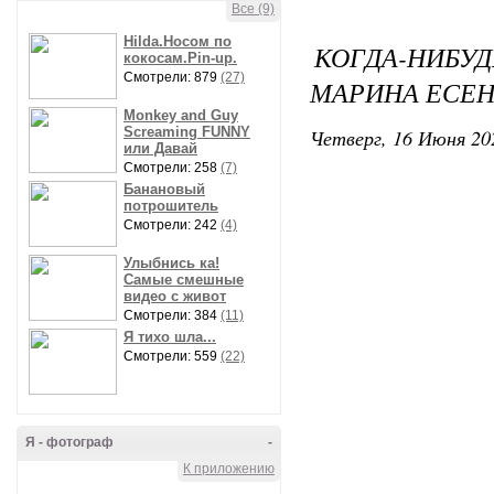
Все (9)
Hilda.Носом по
КОГДА-НИБУ
кокосам.Pin-up.
Смотрели: 879
(27)
МАРИНА ЕСЕ
Monkey and Guy
Screaming FUNNY
Четверг, 16 Июня 20
или Давай
Смотрели: 258
(7)
Банановый
потрошитель
Смотрели: 242
(4)
Улыбнись ка!
Самые смешные
видео с живот
Смотрели: 384
(11)
Я тихо шла...
Смотрели: 559
(22)
Я - фотограф
-
К приложению