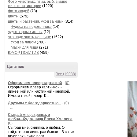
Фото животных, птиц, рыб, в мире
животных, истории
(1220)
фото людей
(78)
цветы
(579)
цветы и растения, уход за ними
(814)
Чудеса на подоконнике
(14)
чудотворные иконы
(12)
это надо знать женщине
(1522)
Уход за лицом
(700)
Маски для лица
(271)
ЮМОР, ПОЗИТИВ
(459)
Цитатник
-
Все (19088)
Оформляем плеер картинкой
-
(0)
Оформляем плеер картинкой -
линеечкой или картинкой - кнопкой.
Имеем такой плеер: К...
Друзьям с благодарностью...
-
(0)
...
Сыграй мне, скрипка, о
любви...Художница Елена Хмелева
-
(0)
Сыграй мне, скрипка, о любви, О
той,которая лишь раз бывает. В своих
аккордах нежно повт...