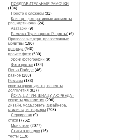
ПОЗДРАВИТЕЛЬНЫЕ РАМОЧКИ
(134)
Просто о сложном
(31)
Клипарт, декоративные элементы
png, картиночки
(24)
Аватарки
(9)
Рамочка "Кулинарные Рецепты"
(6)
Православие,вера, православные
молитвы
(190)
природа
(540)
прочее фото
(530)
Уроки фотографии
(9)
Фото цветов
(134)
Путь к Победе
(46)
разное
(288)
Реклама
(183)
советы врача, диеты, рецепты
долголетия
(817)
ЙОГА, ЦИГУН, ШИАЦУ, АЮРВЕДА -
секреты долголетия
(296)
дизайн, мода,советы дизайнера,
стилиста, интерьеры
(708)
Сервировка
(9)
стихи
(7762)
Мои стихи
(2077)
Стихи о городах
(16)
тесты
(119)