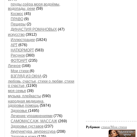
пруды,озёра,моря,водоёмы,
водопады, реки
(59)
Космос
(45)
ПРАВО
(9)
Пещеры
(2)
ДИНАСТИЯ РОМАНОВЫХ
(47)
искусство
(3912)
Иллюстрации
(1824)
АРТ
(676)
НАТЮРМОРТ
(583)
Рисунок
(360)
ФОТОАРТ
(235)
Личное
(168)
Мои стихи
(6)
ВЗГЛЯД ИЗ ОКНА
(2)
любовь, счастье, стихи о любви, стихи
о счастье,
(1190)
моя семья
(39)
музыка, плейкасты
(590)
народная медицина,
здоровье,помощь
(5974)
Здоровье
(1495)
Лечение упражнениями
(776)
САМОМАССАЖ, МАССАЖ
(269)
Здоровье суставов
(237)
Рубрики:
стихи/Мои стихи
Акупунктура, акупрессура
(208)
Здоровье кожи
(125)