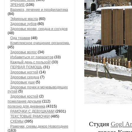
ЗРЕНИЕ
(106)
Варикоз, лечение и профилактика
(84)
Эфирные масла
(60)
Здоровье зубов
(60)
Здоровье крови, сердца и сосудов
(48)
Ода травам
(48)
Комплексное очищение организма.
(45)
Здоровье волос
(34)
Избавиться от паразитов
(33)
Каждый день с пользой!
(33)
ПЕРВАЯ ПОМОЩЬ
(31)
Здоровье ногтей
(14)
Здоровье сердца
(7)
Здоровые уши
(5)
Здоровье почек и мочевыводящих
путей
(5)
Здоровье костей
(2)
пожелание друзьям
(112)
полезно для дневника
(4315)
РАМОЧКИ С ДЕВУШКАМИ
(2931)
ТЕКСТОВЫЕ РАМОЧКИ
(485)
СХЕМЫ
(395)
Студия
Gogl Ar
Рамочки, схемы,декор Новогодние
(163)