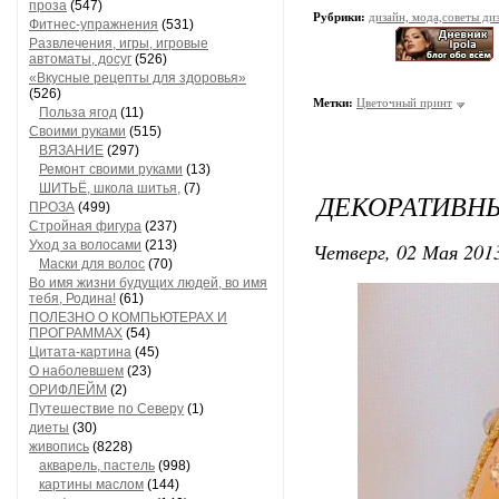
проза
(547)
Рубрики:
дизайн, мода,советы ди
Фитнес-упражнения
(531)
Развлечения, игры, игровые
автоматы, досуг
(526)
«Вкусные рецепты для здоровья»
(526)
Метки:
Цветочный принт
Польза ягод
(11)
Своими руками
(515)
ВЯЗАНИЕ
(297)
Ремонт своими руками
(13)
ШИТЬЁ, школа шитья,
(7)
ДЕКОРАТИВН
ПРОЗА
(499)
Стройная фигура
(237)
Уход за волосами
(213)
Четверг, 02 Мая 2013
Маски для волос
(70)
Во имя жизни будущих людей, во имя
тебя, Родина!
(61)
ПОЛЕЗНО О КОМПЬЮТЕРАХ И
ПРОГРАММАХ
(54)
Цитата-картина
(45)
О наболевшем
(23)
ОРИФЛЕЙМ
(2)
Путешествие по Северу
(1)
диеты
(30)
живопись
(8228)
акварель, пастель
(998)
картины маслом
(144)