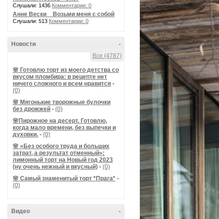
Слушали: 1436
Комментарии: 0
Анне Вески _ Возьми меня с собой
Слушали: 513
Комментарии: 0
Новости
-
Все (4787)
🌸 Готовлю торт из моего детства со
вкусом пломбира: в рецепте нет
ничего сложного и всем нравится
-
(0)
🌸 Мягонькие творожные булочки
без дрожжей
-
(0)
🌸Пирожное на десерт. Готовлю,
когда мало времени, без выпечки и
духовки.
-
(0)
🌸 «Без особого труда и больших
затрат, а результат отменный»:
лимонный торт на Новый год 2023
(ну очень нежный и вкусный)
-
(0)
🌸 Самый знаменитый торт *Прага*
-
(0)
Видео
-