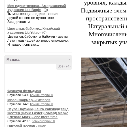
уровнях, кажды
Моя единственная...Американский
Подвижные элеме
художник Lee Bogle
-
(0)
Ты моя женщина единственная,
пространствен
другой совсем не нужно мне.
Загадочная и ...
Натуральный к
Цветы как бабочки... Китайский
художник Liu Yutao
-
(0)
Многочисленн
Цветы как бабочки, а бабочки - цветы
Летят над нашей жизнью легкокрыло,
закрытых уча
И падают, срывая...
Музыка
-
Все (74)
Франсуа Фельдман
Слушали: 5400
Комментарии: 0
Милен Фармер - J'attends
Слушали: 1423
Комментарии: 0
Лаура Паузини (Laura Pausini)Дэвид
Фостер (David Foster) Ричард Маркс
(Richard Marx) - one more time
Слушали: 42951
Комментарии: 0
Николай Носков - Снег