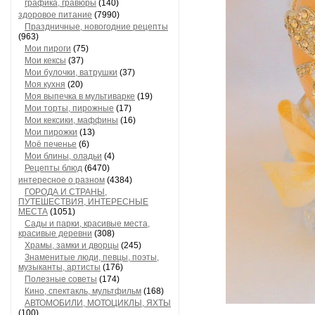
графика, гравюры
(140)
здоровое питание
(7990)
Праздничные, новогодние рецепты
(963)
Мои пироги
(75)
Мои кексы
(37)
Мои булочки, ватрушки
(37)
Моя кухня
(20)
Моя выпечка в мультиварке
(19)
Мои торты, пирожные
(17)
Мои кексики, маффины
(16)
Мои пирожки
(13)
Моё печенье
(6)
Мои блины, оладьи
(4)
Рецепты блюд
(6470)
интересное о разном
(4384)
ГОРОДА И СТРАНЫ,
ПУТЕШЕСТВИЯ, ИНТЕРЕСНЫЕ
МЕСТА
(1051)
Сады и парки, красивые места,
красивые деревни
(308)
Храмы, замки и дворцы
(245)
Знаменитые люди, певцы, поэты,
музыканты, артисты
(176)
Полезные советы
(174)
Кино, спектакль, мультфильм
(168)
АВТОМОБИЛИ, МОТОЦИКЛЫ, ЯХТЫ
(100)