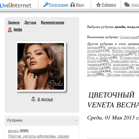
Регистрация
Вход
Рейтинги
Авос
Записи
Друзья
Комментарии
Выбрана рубрика
дизайн, мода,с
Ipola
Вложенные рубрики:
Сервировка
(
Другие рубрики в этом дневни
картина
(45),
цветы и растения, 
истории
(1220),
Фитнес-упражне
диеты, рецепты долголетия
(817),
Путь к Победе
(46),
Путешестви
природа
(540),
Православие,вера,
дневника
(4315),
пожелание друзь
плейкасты
(590),
моя семья
(39),
лю
о разном
(4384),
здоровое питан
видео
(999),
«Вкусные рецепты дл
ЦВЕТОЧНЫЙ 
В друзья
VENETA ВЕСНА
Среда, 01 Мая 2013 г
Рубрики
-
видео
(999)
Притчи, цитаты,афоризмы, сказки,