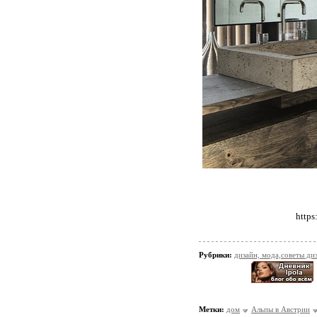
https
Рубрики:
дизайн, мода,советы ди
Метки:
дом
Альпы в Австрии