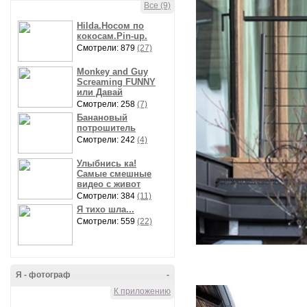
Все (9)
Hilda.Носом по
кокосам.Pin-up.
Смотрели: 879
(27)
Monkey and Guy
Screaming FUNNY
или Давай
Смотрели: 258
(7)
Банановый
потрошитель
Смотрели: 242
(4)
Улыбнись ка!
Самые смешные
видео с живот
Смотрели: 384
(11)
Я тихо шла...
Смотрели: 559
(22)
Я - фотограф
-
К приложению