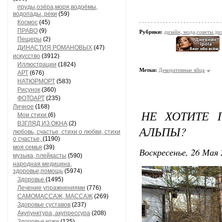
пруды,озёра,моря,водоёмы,
водопады, реки
(59)
Космос
(45)
ПРАВО
(9)
Рубрики:
дизайн, мода,советы ди
Пещеры
(2)
ДИНАСТИЯ РОМАНОВЫХ
(47)
искусство
(3912)
Иллюстрации
(1824)
Метки:
Декоративные яйца
АРТ
(676)
НАТЮРМОРТ
(583)
Рисунок
(360)
ФОТОАРТ
(235)
Личное
(168)
НЕ ХОТИТЕ 
Мои стихи
(6)
ВЗГЛЯД ИЗ ОКНА
(2)
АЛЬПЫ?
любовь, счастье, стихи о любви, стихи
о счастье,
(1190)
моя семья
(39)
Воскресенье, 26 Мая 
музыка, плейкасты
(590)
народная медицина,
здоровье,помощь
(5974)
Здоровье
(1495)
Лечение упражнениями
(776)
САМОМАССАЖ, МАССАЖ
(269)
Здоровье суставов
(237)
Акупунктура, акупрессура
(208)
Здоровье кожи
(125)