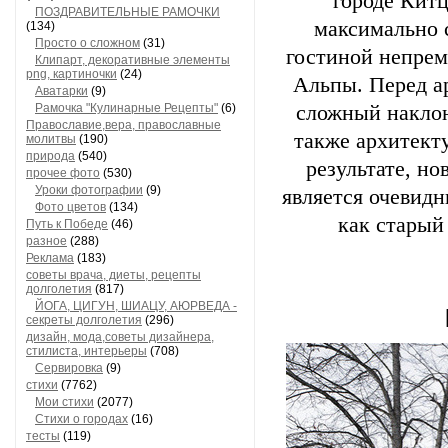
городе Китц
ПОЗДРАВИТЕЛЬНЫЕ РАМОЧКИ
максимально с
(134)
Просто о сложном
(31)
гостиной непрем
Клипарт, декоративные элементы
png, картиночки
(24)
Альпы. Перед ар
Аватарки
(9)
Рамочка "Кулинарные Рецепты"
(6)
сложный наклон
Православие,вера, православные
также архитект
молитвы
(190)
природа
(540)
результате, но
прочее фото
(530)
Уроки фотографии
(9)
является очевидн
Фото цветов
(134)
как старый
Путь к Победе
(46)
разное
(288)
Реклама
(183)
советы врача, диеты, рецепты
долголетия
(817)
ЙОГА, ЦИГУН, ШИАЦУ, АЮРВЕДА -
секреты долголетия
(296)
дизайн, мода,советы дизайнера,
стилиста, интерьеры
(708)
Сервировка
(9)
стихи
(7762)
Мои стихи
(2077)
Стихи о городах
(16)
тесты
(119)