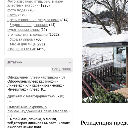
Фото животных, птиц, рыб, в мире
животных, истории
(1220)
фото людей
(78)
цветы
(579)
цветы и растения, уход за ними
(814)
Чудеса на подоконнике
(14)
чудотворные иконы
(12)
это надо знать женщине
(1522)
Уход за лицом
(700)
Маски для лица
(271)
ЮМОР, ПОЗИТИВ
(459)
Цитатник
-
Все (19088)
Оформляем плеер картинкой
-
(0)
Оформляем плеер картинкой -
линеечкой или картинкой - кнопкой.
Имеем такой плеер: К...
Друзьям с благодарностью...
-
(0)
...
Сыграй мне, скрипка, о
любви...Художница Елена Хмелева
-
(0)
Сыграй мне, скрипка, о любви, О
Резиденция пред
той,которая лишь раз бывает. В своих
аккордах нежно повт...