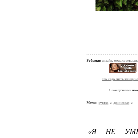
Рубрики:
дизайн, мода,советы ди
это надо знать женщине
С наилучшими по
Метки:
куртка
джинсовая
«Я НЕ УМ