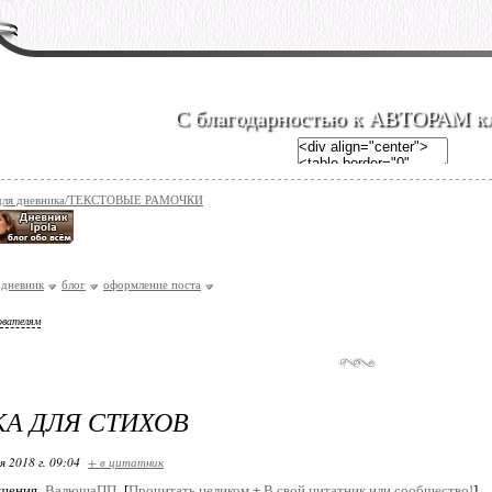
С благодарностью к АВТОРАМ к
 для дневника/ТЕКСТОВЫЕ РАМОЧКИ
***2
дневник
блог
оформление поста
ователям
Здесь будет ваш текст...
А ДЛЯ СТИХОВ
я 2018 г. 09:04
+ в цитатник
бщения
ВалюшаПП
[
Прочитать целиком
+
В свой цитатник или сообщество!
]