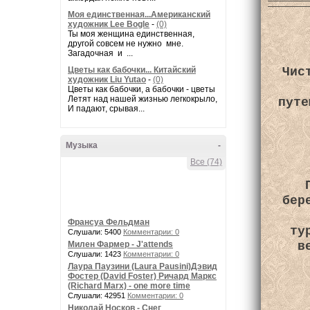
Моя единственная...Американский
художник Lee Bogle
-
(0)
Ты моя женщина единственная,
другой совсем не нужно мне.
Загадочная и ...
Чис
Цветы как бабочки... Китайский
художник Liu Yutao
-
(0)
Цветы как бабочки, а бабочки - цветы
Летят над нашей жизнью легкокрыло,
путе
И падают, срывая...
Музыка
-
Все (74)
бер
Франсуа Фельдман
ту
Слушали: 5400
Комментарии: 0
в
Милен Фармер - J'attends
Слушали: 1423
Комментарии: 0
Лаура Паузини (Laura Pausini)Дэвид
Фостер (David Foster) Ричард Маркс
(Richard Marx) - one more time
Слушали: 42951
Комментарии: 0
Николай Носков - Снег