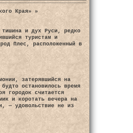
кого Края» »
 тишина и дух Руси, редко
ившийся туристам и
ород Плес, расположенный в
монии, затерявшийся на
 будто остановилось время
ря городок считается
мик и коротать вечера на
и, — удовольствие не из