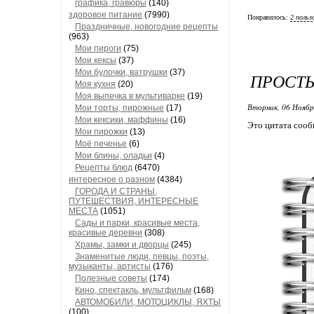
графика, гравюры
(140)
здоровое питание
(7990)
Понравилось:
2 польз
Праздничные, новогодние рецепты
(963)
Мои пироги
(75)
Мои кексы
(37)
Мои булочки, ватрушки
(37)
ПРОСТЫ
Моя кухня
(20)
Моя выпечка в мультиварке
(19)
Вторник, 06 Ноябр
Мои торты, пирожные
(17)
Мои кексики, маффины
(16)
Это цитата соо
Мои пирожки
(13)
Моё печенье
(6)
Мои блины, оладьи
(4)
Рецепты блюд
(6470)
интересное о разном
(4384)
ГОРОДА И СТРАНЫ,
ПУТЕШЕСТВИЯ, ИНТЕРЕСНЫЕ
МЕСТА
(1051)
Сады и парки, красивые места,
красивые деревни
(308)
Храмы, замки и дворцы
(245)
Знаменитые люди, певцы, поэты,
музыканты, артисты
(176)
Полезные советы
(174)
Кино, спектакль, мультфильм
(168)
АВТОМОБИЛИ, МОТОЦИКЛЫ, ЯХТЫ
(100)