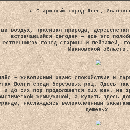
« Старинный город Плес, Ивановс
тый воздух, красивая природа, деревенская
встречающийся сегодня — все это полюб
шественникам город старины и пейзажей, г
Ивановской области.
Плёс – живописный оазис спокойствия и гар
егах Волги среди березовых рощ. Здесь как
и до сих пор продолжается XIX век. Не з
ристической жемчужиной, а купить здесь до
еранде, наслаждаясь великолепными закатам
дешевых.