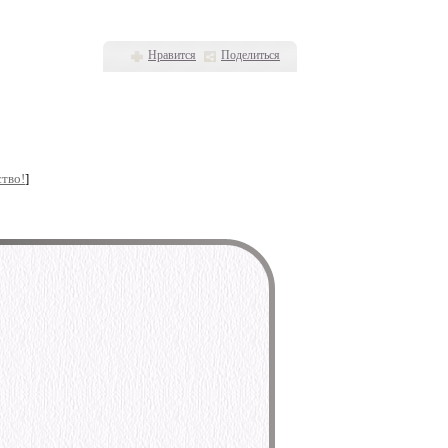
Нравится
Поделиться
тво!
]