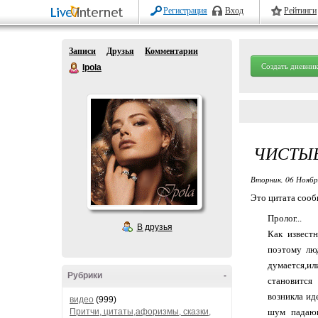
Регистрация
Вход
Рейтинги
Записи
Друзья
Комментарии
Создать дневник
Ipola
ЧИСТЫЕ
Вторник, 06 Ноябр
Это цитата соо
Пролог...
В друзья
Как извест
поэтому лю
думается,и
Рубрики
-
становится
возникла ид
видео
(999)
Притчи, цитаты,афоризмы, сказки,
шум падающ