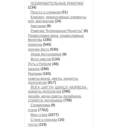
ПОЗДРАВИТЕЛЬНЫЕ РАМОЧКИ
(134)
Просто о сложном
(31)
Клипарт, декоративные элементы
png, картиночки
(24)
Аватарки
(9)
Рамочка "Кулинарные Рецепты"
(6)
Православие,вера, православные
молитвы
(190)
природа
(540)
прочее фото
(530)
Уроки фотографии
(9)
Фото цветов
(134)
Путь к Победе
(46)
разное
(288)
Реклама
(183)
советы врача, диеты, рецепты
долголетия
(817)
ЙОГА, ЦИГУН, ШИАЦУ, АЮРВЕДА -
секреты долголетия
(296)
дизайн, мода,советы дизайнера,
стилиста, интерьеры
(708)
Сервировка
(9)
стихи
(7762)
Мои стихи
(2077)
Стихи о городах
(16)
тесты
(119)