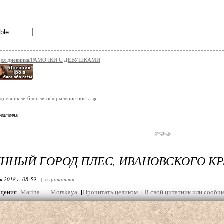
 для дневника/РАМОЧКИ С ДЕВУШКАМИ
дневник
блог
оформление поста
ователям
ИННЫЙ ГОРОД ПЛЕС, ИВАНОВСКОГО КР
я 2018 г. 08:59
+ в цитатник
бщения
Marina___Morskaya
[
Прочитать целиком
+
В свой цитатник или сообщ