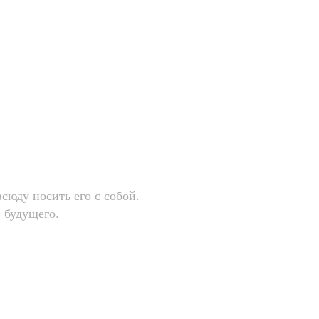
липарта!
юду носить его с собой.
и будущего.