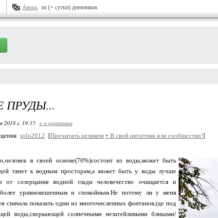
Авось
из (+ сутки) дневников
 ПРУДЫ...
я 2018 г. 19:15
+ в цитатник
бщения
solo2012
[
Прочитать целиком
+
В свой цитатник или сообщество!
]
но,человек в своей основе(70%)состоит из воды,может быть
дей тянет к водным просторам,а может быть у воды лучше
ли от созерцания водной глади человечество очищается и
 более уравновешенным и спокойным.Не потому ли у меня
ея сначала показать одни из многочисленных фонтанов,где под
ей воды,сверкающей солнечными незатейливыми бликами/