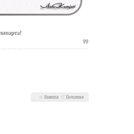
липарта!
Нравится
Поделиться