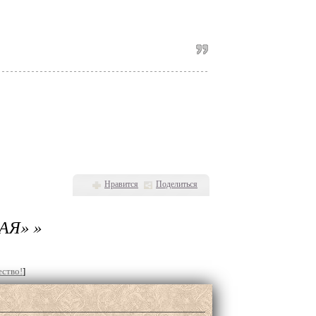
Нравится
Поделиться
АЯ» »
ество!
]