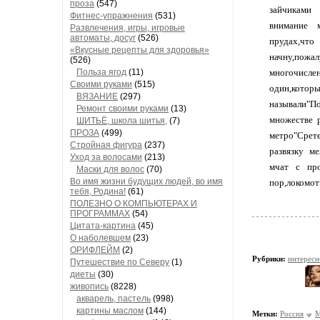
проза
(547)
зайчиками 
Фитнес-упражнения
(531)
внимание 
Развлечения, игры, игровые
автоматы, досуг
(526)
прудах,что
«Вкусные рецепты для здоровья»
начну,пож
(526)
Польза ягод
(11)
многочисле
Своими руками
(515)
один,кото
ВЯЗАНИЕ
(297)
называли"П
Ремонт своими руками
(13)
множестве 
ШИТЬЁ, школа шитья,
(7)
ПРОЗА
(499)
метро"Срете
Стройная фигура
(237)
развязку м
Уход за волосами
(213)
мчат с про
Маски для волос
(70)
Во имя жизни будущих людей, во имя
пор,локомот
тебя, Родина!
(61)
ПОЛЕЗНО О КОМПЬЮТЕРАХ И
ПРОГРАММАХ
(54)
Цитата-картина
(45)
О наболевшем
(23)
ОРИФЛЕЙМ
(2)
Рубрики:
интерес
Путешествие по Северу
(1)
диеты
(30)
живопись
(8228)
акварель, пастель
(998)
картины маслом
(144)
Метки:
Россия
М