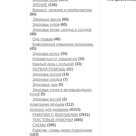
ЗРЕНИЕ
(106)
Варикоз, лечение и профилактика
(84)
Эфирные масла
(60)
Здоровье зубов
(60)
Здоровье крови, сердца и сосудов
(48)
Ода травам
(48)
Комплексное очищение организма.
(45)
Здоровье волос
(34)
Избавиться от паразитов
(33)
Каждый день с пользой!
(33)
ПЕРВАЯ ПОМОЩЬ
(31)
Здоровье ногтей
(14)
Здоровье сердца
(7)
Здоровые уши
(5)
Здоровье почек и мочевыводящих
путей
(5)
Здоровье костей
(2)
пожелание друзьям
(112)
полезно для дневника
(4315)
РАМОЧКИ С ДЕВУШКАМИ
(2931)
ТЕКСТОВЫЕ РАМОЧКИ
(485)
СХЕМЫ
(395)
Рамочки, схемы,декор Новогодние
(163)