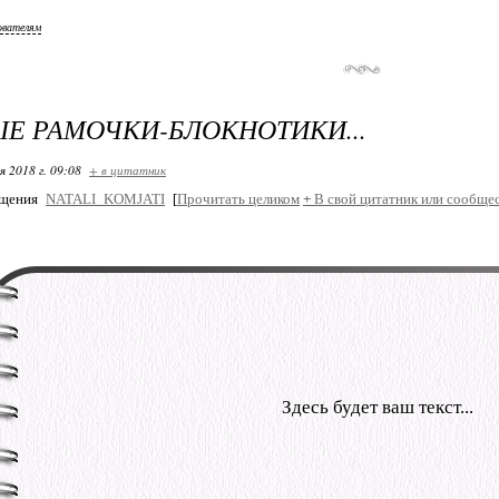
ователям
Е РАМОЧКИ-БЛОКНОТИКИ...
я 2018 г. 09:08
+ в цитатник
бщения
NATALI_KOMJATI
[
Прочитать целиком
+
В свой цитатник или сообщес
Здесь будет ваш текст...