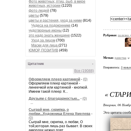
Фото животных, птиц, рыб, в мире
животных, истории
(1220)
фото людей
(78)
цветы
(579)
цветы и растения, уход за ними
(814)
Чудеса на подоконнике
(14)
чудотворные иконы
(12)
это надо знать женщине
(1522)
Рубрики:
полезно
Уход за лицом
(700)
Маски для лица
(271)
ЮМОР, ПОЗИТИВ
(459)
Метки:
рамочка
Цитатник
-
Понравилось:
5 польз
Все (19088)
Оформляем плеер картинкой
-
(0)
Оформляем плеер картинкой -
линеечкой или картинкой - кнопкой.
« СТАР
Имеем такой плеер: К...
Друзьям с благодарностью...
-
(0)
...
Вторник, 06 Ноябр
Сыграй мне, скрипка, о
Это цитата соо
любви...Художница Елена Хмелева
-
(0)
Сыграй мне, скрипка, о любви, О
той,которая лишь раз бывает. В своих
аккордах нежно повт...