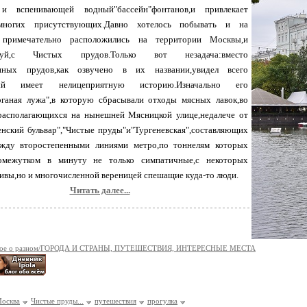
и вспенивающей водный"бассейн"фонтанов,и привлекает
многих присутствующих.Давно хотелось побывать и на
 примечательно расположились на территории Москвы,и
алуй,с Чистых прудов.Только вот незадача:вместо
нных прудов,как озвучено в их названии,увидел всего
рый имеет нелицеприятную историю.Изначально его
оганая лужа",в которую сбрасывали отходы мясных лавок,во
располагающихся на нынешней Мясницкой улице,недалече от
нский бульвар","Чистые пруды"и"Тургеневская",составляющих
ежду второстепенными линиями метро,по тоннелям которых
межутком в минуту не только симпатичные,с некоторых
ивы,но и многочисленной вереницей спешащие куда-то люди.
Читать далее...
ное о разном/ГОРОДА И СТРАНЫ, ПУТЕШЕСТВИЯ, ИНТЕРЕСНЫЕ МЕСТА
осква
Чистые пруды...
путешествия
прогулка