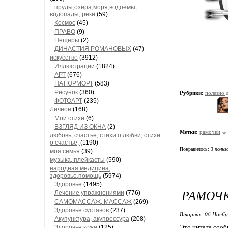
пруды,озёра,моря,водоёмы,
водопады, реки
(59)
Космос
(45)
ПРАВО
(9)
Пещеры
(2)
ДИНАСТИЯ РОМАНОВЫХ
(47)
искусство
(3912)
Иллюстрации
(1824)
АРТ
(676)
НАТЮРМОРТ
(583)
Рисунок
(360)
Рубрики:
полезно
ФОТОАРТ
(235)
Личное
(168)
Мои стихи
(6)
ВЗГЛЯД ИЗ ОКНА
(2)
Метки:
рамочки
любовь, счастье, стихи о любви, стихи
о счастье,
(1190)
Понравилось:
3 польз
моя семья
(39)
музыка, плейкасты
(590)
народная медицина,
здоровье,помощь
(5974)
Здоровье
(1495)
РАМОЧК
Лечение упражнениями
(776)
САМОМАССАЖ, МАССАЖ
(269)
Здоровье суставов
(237)
Вторник, 06 Ноябр
Акупунктура, акупрессура
(208)
Это цитата соо
Здоровье кожи
(125)