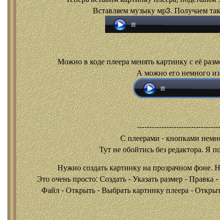
Вставляем музыку мр3. Получаем так
Можно в коде плеера менять картинку с её разм
А можно его немного из
---------------------------------
С плеерами - кнопками
немно
Тут не обойтись без редактора. Я п
Нужно создать картинку на прозрачном фоне. 
Это очень просто: Создать - Указать размер - Правка 
Файл - Открыть - Выбрать картинку плеера - Открыть