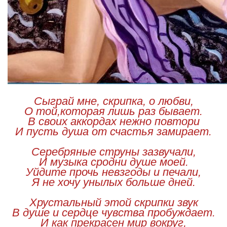
Сыграй мне, скрипка, о любви,
О той,которая лишь раз бывает.
В своих аккордах нежно повтори
И пусть душа от счастья замирает.
Серебряные струны зазвучали,
И музыка сродни душе моей.
Уйдите прочь невзгоды и печали,
Я не хочу унылых больше дней.
Хрустальный этой скрипки звук
В душе и сердце чувства пробуждает.
И как прекрасен мир вокруг,