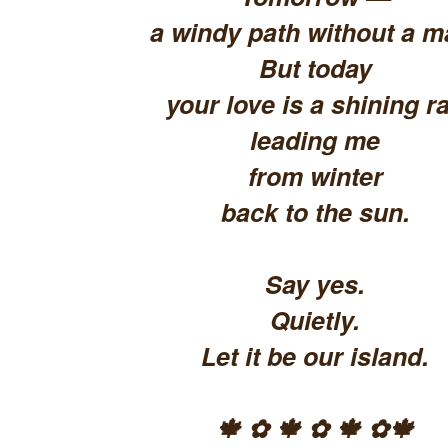
a windy path without a m
But today
your love is a shining ra
leading me
from winter
back to the sun.
Say yes.
Quietly.
Let it be our island.
🍁 ✿ 🍁 ✿ 🍁 ✿🍁