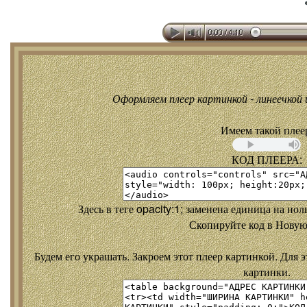
Оформляем плеер картинкой - линеечкой и
Имеем такой плее
КОД ПЛЕЕРА:
Здесь в теге opacity:1; заменена единица на но
Скопируйте код в Новую
Будем его украшать. Закроем этот плеер картинкой. Для э
картинки.