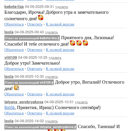
04-09-2025-09:31
удалить
babeta-liza
Благодарю, Ирочка! Доброго утра и замечательного
солнечного дня!
Обратиться
-
Ответить
-
К полной версии
04-09-2025-09:43
удалить
Ipola
Приятного дня, Лизонька!
Ответ на комментарий babeta-liza
#
Спасибо! И тебе отличного дня!
Обратиться
-
Ответить
-
К полной версии
04-09-2025-10:25
удалить
vit4109
Доброе утро! Замечательно!
Обратиться
-
Ответить
-
К полной версии
04-09-2025-10:30
удалить
Ipola
Доброе утро, Виталий! Отличного
Ответ на комментарий vit4109
#
дня!
Обратиться
-
Ответить
-
К полной версии
04-09-2025-10:51
удалить
tatyana_serebryakova
Ipola
, Приветик, Ириш:) Солнечного сентября!)
Обратиться
-
Ответить
-
К полной версии
04-09-2025-14:02
удалить
Ipola
Спасибо, Танюша! И
Ответ на комментарий tatyana_serebryakova
#