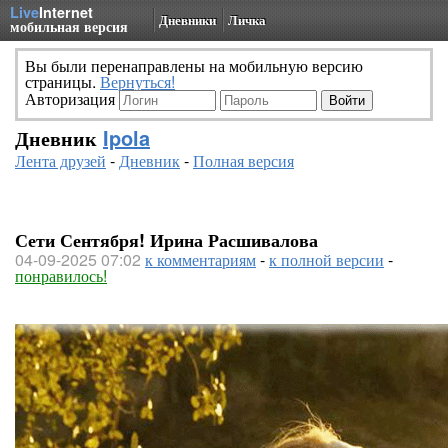
Live
Internet
Дневники
Личка
мобильная версия
Вы были перенаправлены на мобильную версию
страницы.
Вернуться!
Авторизация
Дневник
Ipola
Лента друзей
-
Дневник
-
Полная версия
Сети Сентября! Ирина Расшивалова
04-09-2025 07:02
к комментариям
-
к полной версии
-
понравилось!