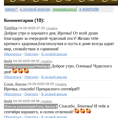
вверх^
к полной версии
понравилось!
в evernote
Комментарии (10):
04-09-2025-07:33
удалить
TimOlya
Доброе утро и хорошего дня, Ирочка! От всей души
благодарю за очередной чудесный пост! Желаю тебе
крепкого здоровья,благополучия и пусть в доме всегда царят
мир, спокойствие и гармония!
Обратиться
-
Ответить
-
К полной версии
04-09-2025-08:52
удалить
Ipola
Доброе утро, Оленька! Чудесного
Ответ на комментарий TimOlya
#
дня!
Обратиться
-
Ответить
-
К полной версии
04-09-2025-08:55
удалить
Елена_Краева
Ирочка, спасибо! Прекрасного сентября!!!
Обратиться
-
Ответить
-
К полной версии
04-09-2025-08:58
удалить
Ipola
Спасибо, Леночка! И тебе и
Ответ на комментарий Елена_Краева
#
сентября хорошего, и осени отличной!
Обратиться
-
Ответить
-
К полной версии