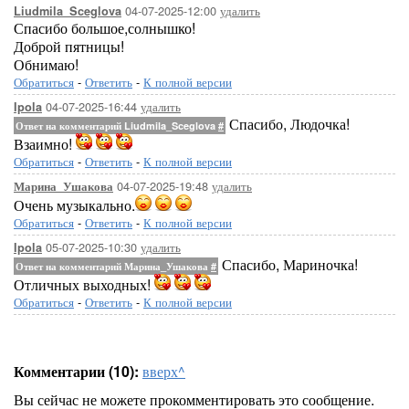
04-07-2025-12:00
удалить
Liudmila_Sceglova
Спасибо большое,солнышко!
Доброй пятницы!
Обнимаю!
Обратиться
-
Ответить
-
К полной версии
04-07-2025-16:44
удалить
Ipola
Спасибо, Людочка!
Ответ на комментарий Liudmila_Sceglova
#
Взаимно!
Обратиться
-
Ответить
-
К полной версии
04-07-2025-19:48
удалить
Марина_Ушакова
Очень музыкально.
Обратиться
-
Ответить
-
К полной версии
05-07-2025-10:30
удалить
Ipola
Спасибо, Мариночка!
Ответ на комментарий Марина_Ушакова
#
Отличных выходных!
Обратиться
-
Ответить
-
К полной версии
Комментарии (10):
вверх^
Вы сейчас не можете прокомментировать это сообщение.