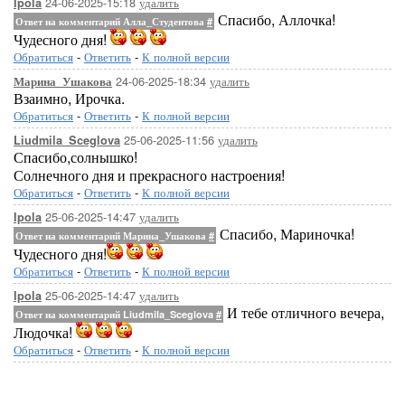
24-06-2025-15:18
удалить
Ipola
Спасибо, Аллочка!
Ответ на комментарий Алла_Студентова
#
Чудесного дня!
Обратиться
-
Ответить
-
К полной версии
24-06-2025-18:34
удалить
Марина_Ушакова
Взаимно, Ирочка.
Обратиться
-
Ответить
-
К полной версии
25-06-2025-11:56
удалить
Liudmila_Sceglova
Спасибо,солнышко!
Солнечного дня и прекрасного настроения!
Обратиться
-
Ответить
-
К полной версии
25-06-2025-14:47
удалить
Ipola
Спасибо, Мариночка!
Ответ на комментарий Марина_Ушакова
#
Чудесного дня!
Обратиться
-
Ответить
-
К полной версии
25-06-2025-14:47
удалить
Ipola
И тебе отличного вечера,
Ответ на комментарий Liudmila_Sceglova
#
Людочка!
Обратиться
-
Ответить
-
К полной версии