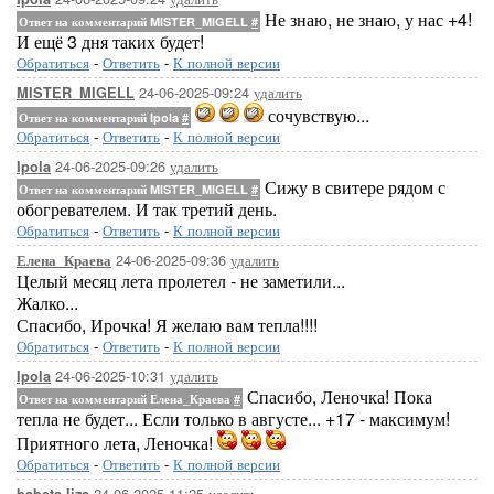
Не знаю, не знаю, у нас +4!
Ответ на комментарий MISTER_MIGELL
#
И ещё 3 дня таких будет!
Обратиться
-
Ответить
-
К полной версии
24-06-2025-09:24
удалить
MISTER_MIGELL
сочувствую...
Ответ на комментарий Ipola
#
Обратиться
-
Ответить
-
К полной версии
24-06-2025-09:26
удалить
Ipola
Сижу в свитере рядом с
Ответ на комментарий MISTER_MIGELL
#
обогревателем. И так третий день.
Обратиться
-
Ответить
-
К полной версии
24-06-2025-09:36
удалить
Елена_Краева
Целый месяц лета пролетел - не заметили...
Жалко...
Спасибо, Ирочка! Я желаю вам тепла!!!!
Обратиться
-
Ответить
-
К полной версии
24-06-2025-10:31
удалить
Ipola
Спасибо, Леночка! Пока
Ответ на комментарий Елена_Краева
#
тепла не будет... Если только в августе... +17 - максимум!
Приятного лета, Леночка!
Обратиться
-
Ответить
-
К полной версии
24-06-2025-11:25
удалить