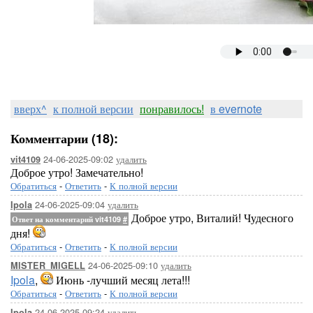
вверх^
к полной версии
понравилось!
в evernote
Комментарии (18):
24-06-2025-09:02
удалить
vit4109
Доброе утро! Замечательно!
Обратиться
-
Ответить
-
К полной версии
24-06-2025-09:04
удалить
Ipola
Доброе утро, Виталий! Чудесного
Ответ на комментарий vit4109
#
дня!
Обратиться
-
Ответить
-
К полной версии
24-06-2025-09:10
удалить
MISTER_MIGELL
Ipola
,
Июнь -лучший месяц лета!!!
Обратиться
-
Ответить
-
К полной версии
24-06-2025-09:24
удалить
Ipola