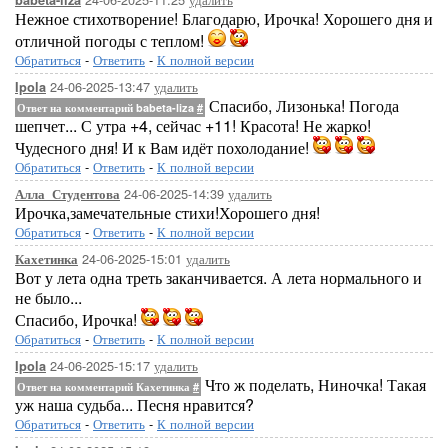
babeta-liza
Нежное стихотворение! Благодарю, Ирочка! Хорошего дня и
отличной погоды с теплом!
Обратиться
-
Ответить
-
К полной версии
24-06-2025-13:47
удалить
Ipola
Спасибо, Лизонька! Погода
Ответ на комментарий babeta-liza
#
шепчет... С утра +4, сейчас +11! Красота! Не жарко!
Чудесного дня! И к Вам идёт похолодание!
Обратиться
-
Ответить
-
К полной версии
24-06-2025-14:39
удалить
Алла_Студентова
Ирочка,замечательные стихи!Хорошего дня!
Обратиться
-
Ответить
-
К полной версии
24-06-2025-15:01
удалить
Кахетинка
Вот у лета одна треть заканчивается. А лета нормального и
не было...
Спасибо, Ирочка!
Обратиться
-
Ответить
-
К полной версии
24-06-2025-15:17
удалить
Ipola
Что ж поделать, Ниночка! Такая
Ответ на комментарий Кахетинка
#
уж наша судьба... Песня нравится?
Обратиться
-
Ответить
-
К полной версии