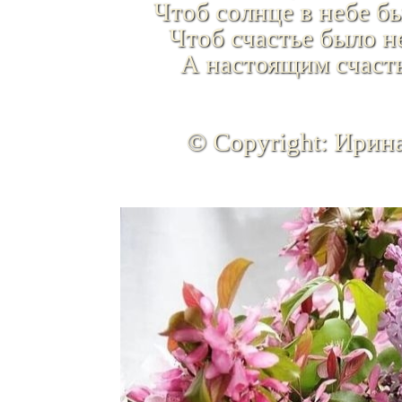
Чтоб солнце в небе б
Чтоб счастье было 
А настоящим счаст
© Copyright: Ирин