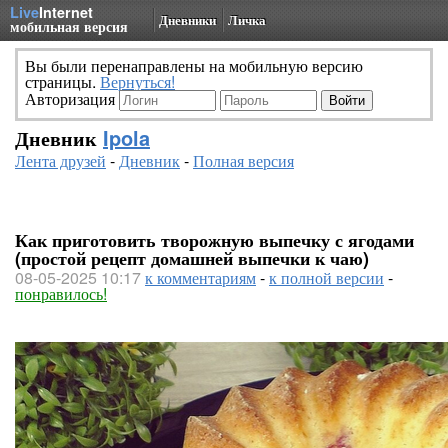
Live
Internet
Дневники
Личка
мобильная версия
Вы были перенаправлены на мобильную версию
страницы.
Вернуться!
Авторизация
Дневник
Ipola
Лента друзей
-
Дневник
-
Полная версия
Как приготовить творожную выпечку с ягодами
(простой рецепт домашней выпечки к чаю)
08-05-2025 10:17
к комментариям
-
к полной версии
-
понравилось!