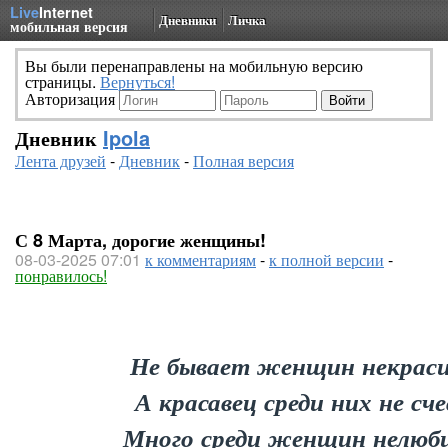
Live
Internet
Дневники
Личка
мобильная версия
Вы были перенаправлены на мобильную версию
страницы.
Вернуться!
Авторизация
Дневник
Ipola
Лента друзей
-
Дневник
-
Полная версия
С 8 Марта, дорогие женщины!
08-03-2025 07:01
к комментариям
-
к полной версии
-
понравилось!
Не бывает женщин некраси
А красавец среди них не сч
Много среди женщин нелюб