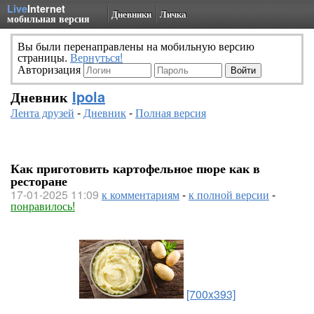
Live
Internet
Дневники
Личка
мобильная версия
Вы были перенаправлены на мобильную версию
страницы.
Вернуться!
Авторизация
Дневник
Ipola
Лента друзей
-
Дневник
-
Полная версия
Как приготовить картофельное пюре как в
ресторане
17-01-2025 11:09
к комментариям
-
к полной версии
-
понравилось!
[700x393]