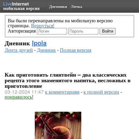
Live
Internet
Дневники
Личка
мобильная версия
Вы были перенаправлены на мобильную версию
страницы.
Вернуться!
Авторизация
Дневник
Ipola
Лента друзей
-
Дневник
-
Полная версия
Как приготовить глинтвейн – два классических
рецепта этого знаменитого напитка, несложных в
приготовление
03-12-2024 11:47
к комментариям
-
к полной версии
-
понравилось!