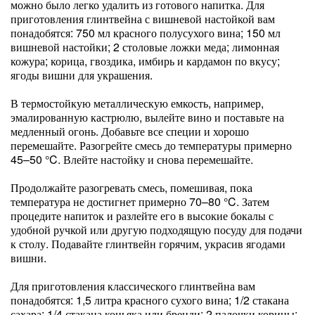
можно было легко удалить из готового напитка. Для
приготовления глинтвейна с вишневой настойкой вам
понадобятся: 750 мл красного полусухого вина; 150 мл
вишневой настойки; 2 столовые ложки меда; лимонная
кожура; корица, гвоздика, имбирь и кардамон по вкусу;
ягоды вишни для украшения.
В термостойкую металлическую емкость, например,
эмалированную кастрюлю, вылейте вино и поставьте на
медленный огонь. Добавьте все специи и хорошо
перемешайте. Разогрейте смесь до температуры примерно
45–50 °C. Влейте настойку и снова перемешайте.
Продолжайте разогревать смесь, помешивая, пока
температура не достигнет примерно 70–80 °C. Затем
процедите напиток и разлейте его в высокие бокалы с
удобной ручкой или другую подходящую посуду для подачи
к столу. Подавайте глинтвейн горячим, украсив ягодами
вишни.
Для приготовления классического глинтвейна вам
понадобятся: 1,5 литра красного сухого вина; 1/2 стакана
сахара; 1/4 стакана коньяка или бренди; 2 палочки корицы;