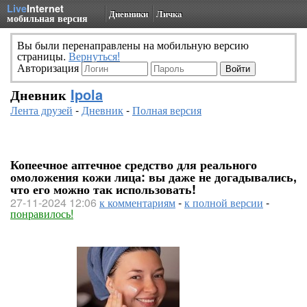
Live
Internet
Дневники
Личка
мобильная версия
Вы были перенаправлены на мобильную версию
страницы.
Вернуться!
Авторизация
Дневник
Ipola
Лента друзей
-
Дневник
-
Полная версия
Копеечное аптечное средство для реального
омоложения кожи лица: вы даже не догадывались,
что его можно так использовать!
27-11-2024 12:06
к комментариям
-
к полной версии
-
понравилось!