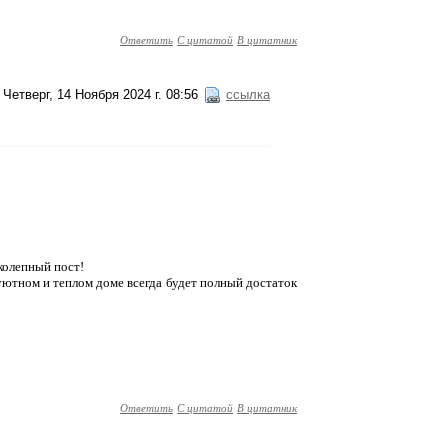
Ответить
С цитатой
В цитатник
Четверг, 14 Ноября 2024 г. 08:56
ссылка
колепный пост!
уютном и теплом доме всегда будет полный достаток
Ответить
С цитатой
В цитатник