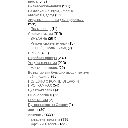
проза
(547)
Фитнес-упражнения
(531)
Развлечения, игры, игровые
автоматы, досуг
(526)
«Вкусные рецепты для здоровья»
(526)
Польза ягод
(11)
Своими руками
(515)
ВЯЗАНИЕ
(297)
Ремонт своими руками
(13)
ШИТЬЁ, школа шитья,
(7)
ПРОЗА
(499)
Стройная фигура
(237)
Уход за волосами
(213)
Маски для волос
(70)
Во имя жизни будущих людей, во имя
тебя, Родина!
(61)
ПОЛЕЗНО О КОМПЬЮТЕРАХ И
ПРОГРАММАХ
(54)
Цитата-картина
(45)
О наболевшем
(23)
ОРИФЛЕЙМ
(2)
Путешествие по Северу
(1)
диеты
(30)
живопись
(8228)
акварель, пастель
(998)
картины маслом
(144)