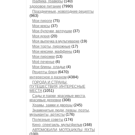
графика, гравюры
(140)
здоровое питание
(7990)
Праздничные, новогодние рецепты
(963)
Мои пироги
(75)
Мои кексы
(37)
Мои булочки, ватрушки
(37)
Моя кухня
(20)
Моя выпечка в мультиварке
(19)
Мои торты, пирожные
(17)
Мои кексики, маффины
(16)
Мои пирожки
(13)
Моё печенье
(6)
Мои блины, оладьи
(4)
Рецепты блюд
(6470)
интересное о разном
(4384)
ГОРОДА И СТРАНЫ,
ПУТЕШЕСТВИЯ, ИНТЕРЕСНЫЕ
МЕСТА
(1051)
Сады и парки, красивые места,
красивые деревни
(308)
Храмы, замки и дворцы
(245)
Знаменитые люди, певцы, поэты,
музыканты, артисты
(176)
Полезные советы
(174)
Кино, спектакль, мультфильм
(168)
АВТОМОБИЛИ, МОТОЦИКЛЫ, ЯХТЫ
(100)