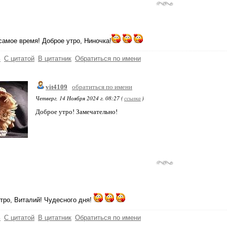
 самое время! Доброе утро, Ниночка!
ь
С цитатой
В цитатник
Обратиться по имени
vit4109
обратиться по имени
Четверг, 14 Ноября 2024 г. 08:27 (
ссылка
)
Доброе утро! Замечательно!
тро, Виталий! Чудесного дня!
ь
С цитатой
В цитатник
Обратиться по имени