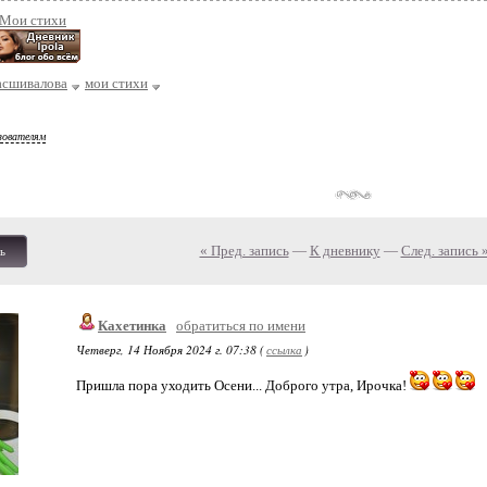
/Мои стихи
асшивалова
мои стихи
зователям
« Пред. запись
—
К дневнику
—
След. запись 
ь
Кахетинка
обратиться по имени
Четверг, 14 Ноября 2024 г. 07:38 (
ссылка
)
Пришла пора уходить Осени... Доброго утра, Ирочка!