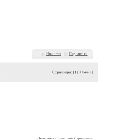
Нравится
Поделиться
»
Страницы:
[1] [
Новые
]
Ответить
С цитатой
В цитатник