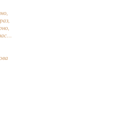
но,
раз,
рно,
 нас…
ова