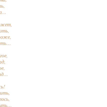
ь,
на…
ожет,
ить,
роже,
быть…
гое,
ад,
е,
ряд…
сь!
ить,
лось,
быть…