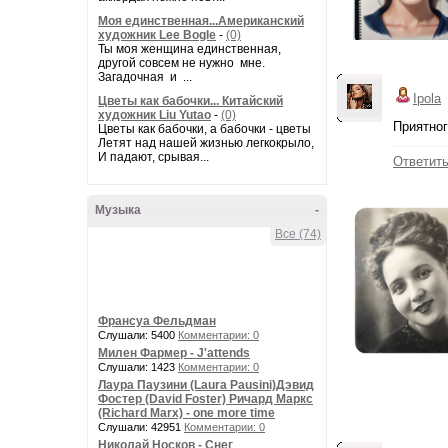
Моя единственная...Американский
художник Lee Bogle
-
(0)
Ты моя женщина единственная,
другой совсем не нужно мне.
Загадочная и ...
Ipola
Цветы как бабочки... Китайский
художник Liu Yutao
-
(0)
Приятног
Цветы как бабочки, а бабочки - цветы
Летят над нашей жизнью легкокрыло,
И падают, срывая...
Ответит
Музыка
-
Все (74)
Франсуа Фельдман
Слушали: 5400
Комментарии: 0
Милен Фармер - J'attends
Слушали: 1423
Комментарии: 0
Лаура Паузини (Laura Pausini)Дэвид
Фостер (David Foster) Ричард Маркс
(Richard Marx) - one more time
Слушали: 42951
Комментарии: 0
Николай Носков - Снег