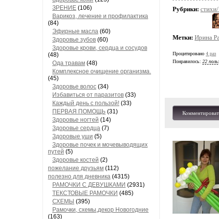
ЗРЕНИЕ
(106)
Рубрики:
стихи
Варикоз, лечение и профилактика
(84)
Эфирные масла
(60)
Метки:
Ирина Р
Здоровье зубов
(60)
Здоровье крови, сердца и сосудов
Процитировано
4 раз
(48)
Понравилось:
22 поль
Ода травам
(48)
Комплексное очищение организма.
(45)
Здоровье волос
(34)
Избавиться от паразитов
(33)
Каждый день с пользой!
(33)
ПЕРВАЯ ПОМОЩЬ
(31)
Комментироват
Здоровье ногтей
(14)
Здоровье сердца
(7)
Здоровые уши
(5)
Здоровье почек и мочевыводящих
путей
(5)
Здоровье костей
(2)
пожелание друзьям
(112)
полезно для дневника
(4315)
РАМОЧКИ С ДЕВУШКАМИ
(2931)
ТЕКСТОВЫЕ РАМОЧКИ
(485)
СХЕМЫ
(395)
Рамочки, схемы,декор Новогодние
(163)