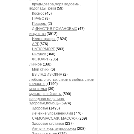
пруды,озёра,моря,водоёмы,
водопады, реки
(59)
Космос
(45)
ПРАВО
(9)
Пещеры
(2)
ДИНАСТИЯ РОМАНОВЫХ
(47)
искусство
(3912)
Иллюстрации
(1824)
АРТ
(676)
НАТЮРМОРТ
(583)
Рисунок
(360)
ФОТОАРТ
(235)
Личное
(168)
Мои стихи
(6)
ВЗГЛЯД ИЗ ОКНА
(2)
любовь, счастье, стихи о любви, стихи
о счастье,
(1190)
моя семья
(39)
музыка, плейкасты
(590)
народная медицина,
здоровье,помощь
(5974)
Здоровье
(1495)
Лечение упражнениями
(776)
САМОМАССАЖ, МАССАЖ
(269)
Здоровье суставов
(237)
Акупунктура, акупрессура
(208)
Здоровье кожи
(125)