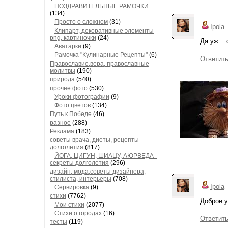
ПОЗДРАВИТЕЛЬНЫЕ РАМОЧКИ
(134)
Просто о сложном
(31)
Ipola
Клипарт, декоративные элементы
png, картиночки
(24)
Да уж...
Аватарки
(9)
Рамочка "Кулинарные Рецепты"
(6)
Ответит
Православие,вера, православные
молитвы
(190)
природа
(540)
прочее фото
(530)
Уроки фотографии
(9)
Фото цветов
(134)
Путь к Победе
(46)
разное
(288)
Реклама
(183)
советы врача, диеты, рецепты
долголетия
(817)
ЙОГА, ЦИГУН, ШИАЦУ, АЮРВЕДА -
секреты долголетия
(296)
дизайн, мода,советы дизайнера,
стилиста, интерьеры
(708)
Ipola
Сервировка
(9)
стихи
(7762)
Доброе у
Мои стихи
(2077)
Стихи о городах
(16)
Ответит
тесты
(119)