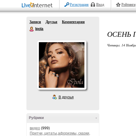
Регистрация
Вход
Рейтинги
Записи
Друзья
Комментарии
Ipola
ОСЕНЬ 
Четверг, 14 Ноябр
В друзья
Рубрики
-
видео
(999)
Притчи, цитаты,афоризмы, сказки,