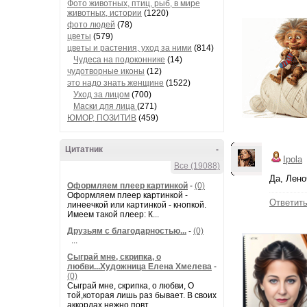
Фото животных, птиц, рыб, в мире
животных, истории
(1220)
фото людей
(78)
цветы
(579)
цветы и растения, уход за ними
(814)
Чудеса на подоконнике
(14)
чудотворные иконы
(12)
это надо знать женщине
(1522)
Уход за лицом
(700)
Маски для лица
(271)
ЮМОР, ПОЗИТИВ
(459)
Цитатник
-
Ipola
Все (19088)
Да, Лено
Оформляем плеер картинкой
-
(0)
Оформляем плеер картинкой -
Ответит
линеечкой или картинкой - кнопкой.
Имеем такой плеер: К...
Друзьям с благодарностью...
-
(0)
...
Сыграй мне, скрипка, о
любви...Художница Елена Хмелева
-
(0)
Сыграй мне, скрипка, о любви, О
той,которая лишь раз бывает. В своих
аккордах нежно повт...