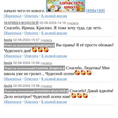
начало чего-то нового.
[499x169]
Обратиться
-
Ответить
-
К полной версии
02-09-2024-14:16
удалить
МАРИША-ВОДОЛЕЙ
Спасибо, Ириша. Красиво. Я тоже хочу туда, где лето.
Обратиться
-
Ответить
-
К полной версии
02-09-2024-15:57
удалить
Ipola
Вы правы! Я её просто обожаю!
Ответ на комментарий nmaklygina
#
Чудесного дня!
Обратиться
-
Ответить
-
К полной версии
02-09-2024-15:58
удалить
Ipola
Спасибо, Людочка! Мне
Ответ на комментарий Liudmila_Sceglova
#
школа уже не грозит... Чудесной осени!
Обратиться
-
Ответить
-
К полной версии
02-09-2024-15:58
удалить
Ipola
Спасибо! Давай вдвоём!
Ответ на комментарий МАРИША-ВОДОЛЕЙ
#
Дело нехитрое! Чудесной осени нам!
Обратиться
-
Ответить
-
К полной версии