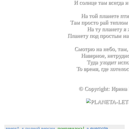
И солнце там всегда и
На той планете пти
Там просто рай теплом 
На ту планету я 
Планету под простым н
Смотрю на небо, там, 
Наверное, нетрудно
Туда уходит испо
То время, где хотелос
© Copyright: Ирина
вверх^
к полной версии
понравилось!
в evernote