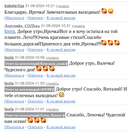
31-08-2024-10:21
удалить
babeta-liza
Благодарю, Ирочка! Замечательных выходных!
Обратиться
-
Ответить
-
К полной версии
31-08-2024-10:31
удалить
Доремифа_СОЛЬка
Ipola
, Доброе утро,Ирочка!Вот и я хочу остаться на той
планете..Лето!!!Очень красивые стихи!Спасибо
большое,дорогая!Приятного дня тебе,Ирочка!!!!
Обратиться
-
Ответить
-
К полной версии
31-08-2024-10:59
удалить
Ipola
Доброе утро, Валечка!
Ответ на комментарий Капельки_души
#
Чудесного дня!
Обратиться
-
Ответить
-
К полной версии
31-08-2024-11:00
удалить
Ipola
Доброе утро! Спасибо, Виталий! И
Ответ на комментарий vit4109
#
тебе отличных выходных!
Обратиться
-
Ответить
-
К полной версии
31-08-2024-11:01
удалить
Ipola
Спасибо, Леночка! Чудесной
Ответ на комментарий Елена_Краева
#
нам осени!
Обратиться
-
Ответить
-
К полной версии