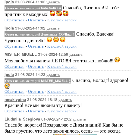
31-08-2024-11:02
удалить
Ipola
Спасибо, Лизонька! И тебе
Ответ на комментарий babeta-liza
#
приятных выходных!
Обратиться
-
Ответить
-
К полной версии
31-08-2024-11:02
удалить
Ipola
Спасибо, Валечка!
Ответ на комментарий Доремифа_СОЛЬка
#
Чудесного дня тебе!
Обратиться
-
Ответить
-
К полной версии
31-08-2024-12:59
удалить
MISTER_MIGELL
Моя любимая планета ЛЕТО!!!Я его только люблю!!!
Обратиться
-
Ответить
-
К полной версии
31-08-2024-14:23
удалить
Ipola
Спасибо, Володя! Здорово!
Ответ на комментарий MISTER_MIGELL
#
Обратиться
-
Ответить
-
К полной версии
31-08-2024-18:18
удалить
nmaklygina
Красиво! Все мы любим эту планету!
Обратиться
-
Ответить
-
К полной версии
01-09-2024-12:02
удалить
Liudmila_Sceglova
Спасибо ,дорогая! Поздравляю с Днем знаний! Как бы не
было грустно, что лето закончилось, осень — это всегда