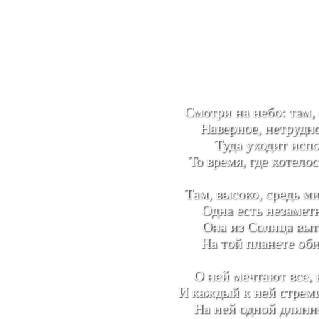
Смотри на небо: там, 
Наверное, нетрудно
Туда уходит испо
То время, где хотелос
Там, высоко, средь ми
Одна есть незаметн
Она из Солнца вытк
На той планете об
О ней мечтают все, 
И каждый к ней стреми
На ней одной длинне